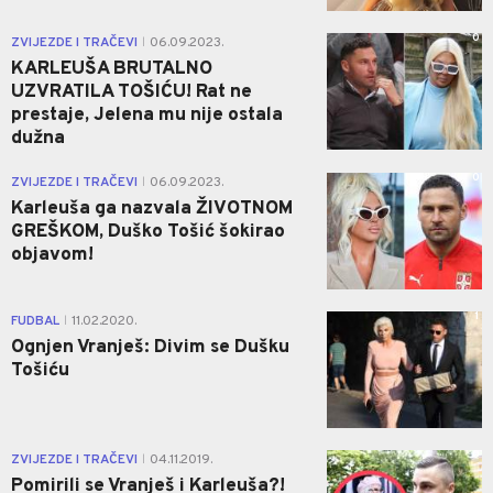
0
ZVIJEZDE I TRAČEVI
06.09.2023.
|
KARLEUŠA BRUTALNO
UZVRATILA TOŠIĆU! Rat ne
prestaje, Jelena mu nije ostala
dužna
0
ZVIJEZDE I TRAČEVI
06.09.2023.
|
Karleuša ga nazvala ŽIVOTNOM
GREŠKOM, Duško Tošić šokirao
objavom!
1
FUDBAL
11.02.2020.
|
Ognjen Vranješ: Divim se Dušku
Tošiću
0
ZVIJEZDE I TRAČEVI
04.11.2019.
|
Pomirili se Vranješ i Karleuša?!