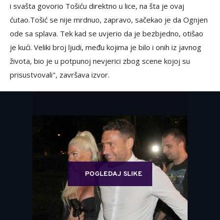
i svašta govorio Tošiću direktno u lice, na šta je ovaj
ćutao.Tošić se nije mrdnuo, zapravo, sačekao je da Ognjen
ode sa splava. Tek kad se uvjerio da je bezbjedno, otišao
je kući. Veliki broj ljudi, među kojima je bilo i onih iz javnog
života, bio je u potpunoj nevjerici zbog scene kojoj su
prisustvovali", završava izvor.
POGLEDAJ SLIKE