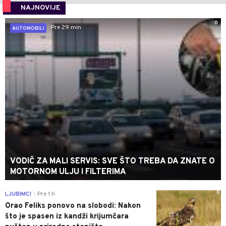
NAJNOVIJE
0
Pre 29 min
AUTOMOBILI
VODIČ ZA MALI SERVIS: SVE ŠTO TREBA DA ZNATE O
MOTORNOM ULJU I FILTERIMA
0
LJUBIMCI
Pre 1 h
|
Orao Feliks ponovo na slobodi: Nakon
što je spasen iz kandži krijumčara