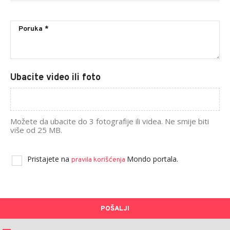
Ubacite video ili foto
Možete da ubacite do 3 fotografije ili videa. Ne smije biti
više od 25 MB.
Pristajete na
Mondo portala.
pravila korišćenja
POŠALJI