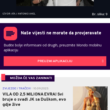
IZVOR: ATA / ANTONIO AHEL
Br. slika: 9
Naše vijesti ne morate da provjeravate
Budite bolje informisani od drugih, preuzmite Mondo mobilnu
aplikaciju
PREUZMI APLIKACIJU
MOŽDA ĆE VAS ZANIMATI
0
ZVIJEZDE I TRAČEVI
10.09.2023.
|
VILA OD 2,5 MILIONA EVRA! Svi
bruje o svađi JK sa Duškom, evo
gdje žive