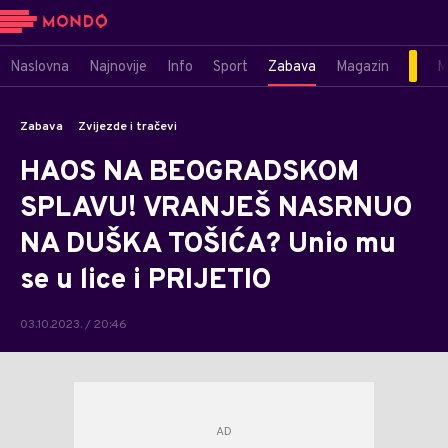
Naslovna
Najnovije
Info
Sport
Zabava
Magazin
M
Zabava
Zvijezde i tračevi
HAOS NA BEOGRADSKOM
SPLAVU! VRANJEŠ NASRNUO
NA DUŠKA TOŠIĆA? Unio mu
se u lice i PRIJETIO
03.10.2023. / 20:46