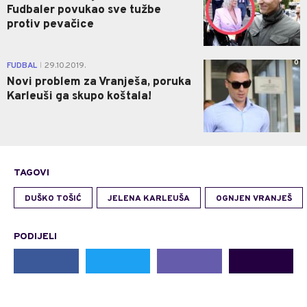
Fudbaler povukao sve tužbe
protiv pevačice
0
FUDBAL
29.10.2019.
|
Novi problem za Vranješa, poruka
Karleuši ga skupo koštala!
TAGOVI
DUŠKO TOŠIĆ
JELENA KARLEUŠA
OGNJEN VRANJEŠ
PODIJELI