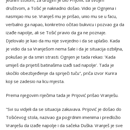
jednim stolom, za drugim je bio Prijović sa svojim
društvom, a Tošić je naknadno došao. Vidio je Ognjena i
nasmijao mu se. Vranješ mu je prišao, unio mu se u facu,
verbalno ga napao, konkretno očitao bukvicu i pozvao ga da
izađe napolje, ali se Tošić pravio da ga ne poznaje.
Djelovalo je kao da mu nije svejedno i da se uplašio. Kada
je vidio da sa Vranješom nema šale i da je situacija ozbiljna,
pokušao je da smiri strasti. Ognjen je tada rekao: 'Kada
umiješ da prijetiš batinašima izađi sad napolje'. Tada je
skočilo obezbjeđenje da spriječi tuču", priča izvor Kurira
koji se zadesio na licu mjesta.
Prema njegovim riječima tada je Prijović prišao Vranješu.
"Svi su vidjeli da se situacija zakuvava. Prijović je došao do
Tošićevog stola, nazivao ga pogrdnim imenima i predložio
Vranješu da izađe napolje i da sačeka Duška. Vranješ je sve