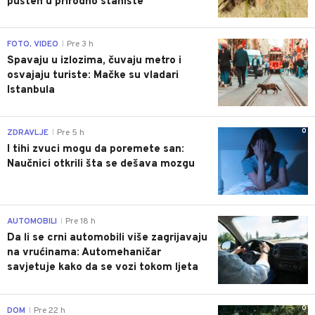
pušten u prirodno stanište
0
FOTO, VIDEO
Pre 3 h
|
Spavaju u izlozima, čuvaju metro i
osvajaju turiste: Mačke su vladari
Istanbula
0
ZDRAVLJE
Pre 5 h
|
I tihi zvuci mogu da poremete san:
Naučnici otkrili šta se dešava mozgu
0
AUTOMOBILI
Pre 18 h
|
Da li se crni automobili više zagrijavaju
na vrućinama: Automehaničar
savjetuje kako da se vozi tokom ljeta
0
DOM
Pre 22 h
|