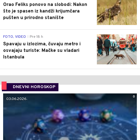
Orao Feliks ponovo na slobodi: Nakon
što je spasen iz kandži krijumčara
pušten u prirodno stanište
0
FOTO, VIDEO
Pre 18 h
|
Spavaju u izlozima, čuvaju metro i
osvajaju turiste: Mačke su vladari
Istanbula
DNEVNI HOROSKOP
0
03.06.2026.