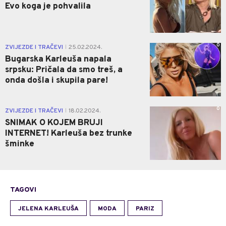
Evo koga je pohvalila
0
ZVIJEZDE I TRAČEVI
25.02.2024.
|
Bugarska Karleuša napala
srpsku: Pričala da smo treš, a
onda došla i skupila pare!
0
ZVIJEZDE I TRAČEVI
18.02.2024.
|
SNIMAK O KOJEM BRUJI
INTERNET! Karleuša bez trunke
šminke
TAGOVI
JELENA KARLEUŠA
MODA
PARIZ