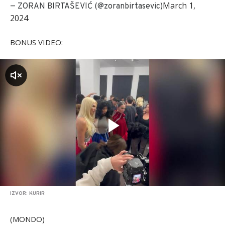
March 1,
— ZORAN BIRTAŠEVIĆ (@zoranbirtasevic)
2024
BONUS VIDEO:
zvuk
IZVOR: KURIR
(MONDO)