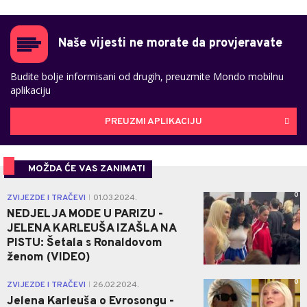
Naše vijesti ne morate da provjeravate
Budite bolje informisani od drugih, preuzmite Mondo mobilnu
aplikaciju
PREUZMI APLIKACIJU
MOŽDA ĆE VAS ZANIMATI
0
ZVIJEZDE I TRAČEVI
01.03.2024.
|
NEDJELJA MODE U PARIZU -
JELENA KARLEUŠA IZAŠLA NA
PISTU: Šetala s Ronaldovom
ženom (VIDEO)
0
ZVIJEZDE I TRAČEVI
26.02.2024.
|
Jelena Karleuša o Evrosongu -