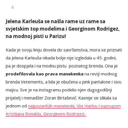
Marina
AUTOR
0
Cvetković
Jelena Karleuša se našla rame uz rame sa
svjetskim top modelima i Georginom Rodrigez,
na modnoj pisti u Parizu!
Kada je svoju liniju dovela do savršenstva, mora se priznati
da Jelena Karleuša nikada bolje nije izgledala u 45. godini,
pa je dospjela i na modnu pistu poznatog brenda. Ona je
prodefilovala kao prava manekenka
na reviji modnog
brenda Vetements, a bila je obučena u pink pantalone i sivu
majicu. Sve je na instagramu podelio njen dugogodišnji
prijatelj i menadžer Zoran Birtašević. Kasnije se slikala sa
jednom od
najpozantijih manekenki, Vini Harlou i suprugom
Kristijana Ronalda, Georginom Rodrigez.