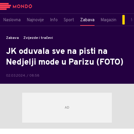
Naslovna
Najnovije
Info
Sport
Zabava
Magazin
M
Zabava
Zvijezde i tračevi
JK oduvala sve na pisti na
Nedjelji mode u Parizu (FOTO)
02.03.2024. / 08:58