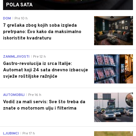
POLA SATA
0
DOM
Pre 10 h
|
7 grešaka zbog kojih soba izgleda
pretrpano: Evo kako da maksimalno
iskoristite kvadraturu
0
ZANIMLJIVOSTI
Pre 12 h
|
Gastro-revolucija iz srca Italije:
Automat koji 24 sata dnevno izbacuje
svježe roštiljske ražnjiće
0
AUTOMOBILI
Pre 16 h
|
Vodič za mali servis: Sve što treba da
znate o motornom ulju i filterima
0
LJUBIMCI
Pre 17 h
|