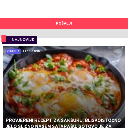
POŠALJI
NAJNOVIJE
0
Pre 57 min
KUHINJA
PROVJERENI RECEPT ZA ŠAKŠUKU: BLISKOISTOČNO
JELO SLIČNO NAŠEM SATARAŠU, GOTOVO JE ZA