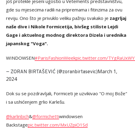
još protekle jeseni ugostio u Vetements predstavništvu,
gde su mjesecima radili na pripremama i fitinzima za ovu
reviju. Ono što je privuklo veliku pažnju svakako je
zagrljaj
naše dive i Nikole Formicetija, bivšeg stiliste Lejdi
Gage i aktuelnog modnog direktora Dizela i urednika
japanskog "Voga".
WINDOWSEN
#ParisFashionWeek
pic.twitter.com/TYgRaUxW
March 1,
— ZORAN BIRTAŠEVIĆ (@zoranbirtasevic)
2024
Dok su se pozdravljali, Formiceti je uzvikivao "O moj Bože"
i sa ushićenjem grlio Karlešu.
@karlinbich
&
@formichetti
windowsen
Backstage
pic.twitter.com/MxUZpiO1Sd