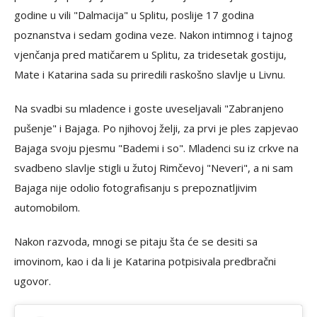
godine u vili "Dalmacija" u Splitu, poslije 17 godina
poznanstva i sedam godina veze. Nakon intimnog i tajnog
vjenčanja pred matičarem u Splitu, za tridesetak gostiju,
Mate i Katarina sada su priredili raskošno slavlje u Livnu.
Na svadbi su mladence i goste uveseljavali "Zabranjeno
pušenje" i Bajaga. Po njihovoj želji, za prvi je ples zapjevao
Bajaga svoju pjesmu "Bademi i so". Mladenci su iz crkve na
svadbeno slavlje stigli u žutoj Rimčevoj "Neveri", a ni sam
Bajaga nije odolio fotografisanju s prepoznatljivim
automobilom.
Nakon razvoda, mnogi se pitaju šta će se desiti sa
imovinom, kao i da li je Katarina potpisivala predbračni
ugovor.