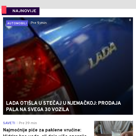
NAJNOVIJE
0
Pre 9 min
AUTOMOBILI
LADA OTIŠLA U STEČAJ U NJEMAČKOJ: PRODAJA
PALA NA SVEGA 30 VOZILA
0
SAVETI
Pre 39 min
|
Najmoćnije piće za paklene vrućine: