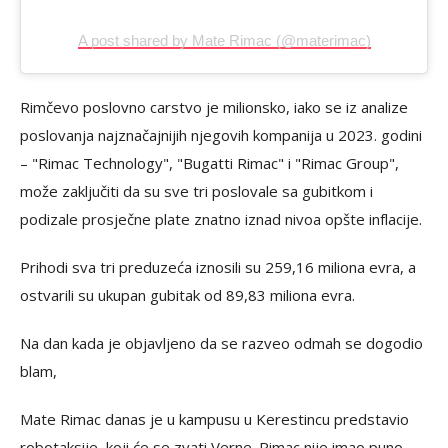
A post shared by Mate Rimac (@materimac)
Rimčevo poslovno carstvo je milionsko, iako se iz analize
poslovanja najznačajnijih njegovih kompanija u 2023. godini
– "Rimac Technology", "Bugatti Rimac" i "Rimac Group",
može zaključiti da su sve tri poslovale sa gubitkom i
podizale prosječne plate znatno iznad nivoa opšte inflacije.
Prihodi sva tri preduzeća iznosili su 259,16 miliona evra, a
ostvarili su ukupan gubitak od 89,83 miliona evra.
Na dan kada je objavljeno da se razveo odmah se dogodio
blam,
Mate Rimac danas je u kampusu u Kerestincu predstavio
robotaksije, koji će se zvati Verne. Rimac nije imao puno