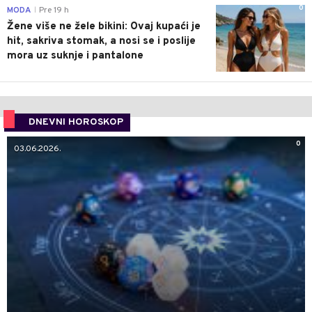
0
MODA
Pre 19 h
|
Žene više ne žele bikini: Ovaj kupaći je
hit, sakriva stomak, a nosi se i poslije
mora uz suknje i pantalone
DNEVNI HOROSKOP
0
03.06.2026.