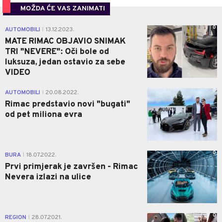
MOŽDA ĆE VAS ZANIMATI
0
AUTOMOBILI
13.12.2023.
|
MATE RIMAC OBJAVIO SNIMAK
TRI "NEVERE": Oči bole od
luksuza, jedan ostavio za sebe
VIDEO
0
AUTOMOBILI
20.08.2022.
|
Rimac predstavio novi "bugati"
od pet miliona evra
0
BURA
18.07.2022.
|
Prvi primjerak je završen - Rimac
Nevera izlazi na ulice
0
REGION
28.07.2021.
|