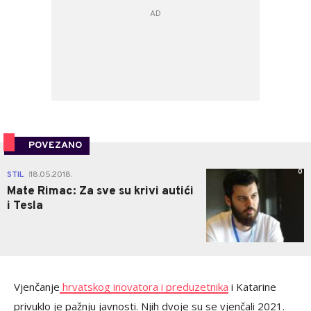
POVEZANO
0
STIL
18.05.2018.
|
Mate Rimac: Za sve su krivi autići
i Tesla
Vjenčanje
hrvatskog inovatora i preduzetnika
i Katarine
privuklo je pažnju javnosti. Njih dvoje su se vjenčali 2021.