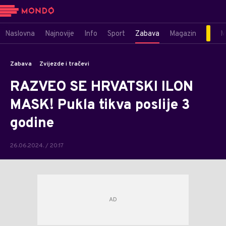
Naslovna
Najnovije
Info
Sport
Zabava
Magazin
M
Zabava
Zvijezde i tračevi
RAZVEO SE HRVATSKI ILON
MASK! Pukla tikva poslije 3
godine
26.06.2024. / 20:17