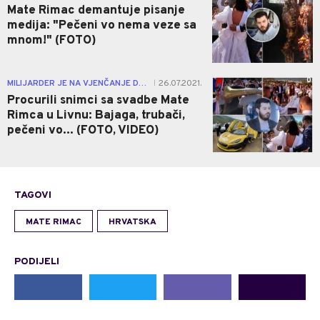
Mate Rimac demantuje pisanje
medija: "Pečeni vo nema veze sa
mnom!" (FOTO)
0
MILIJARDER JE NA VJENČANJE DOŠAO U "STARKAMA"...
26.07.2021.
|
Procurili snimci sa svadbe Mate
Rimca u Livnu: Bajaga, trubači,
pečeni vo... (FOTO, VIDEO)
TAGOVI
MATE RIMAC
HRVATSKA
PODIJELI