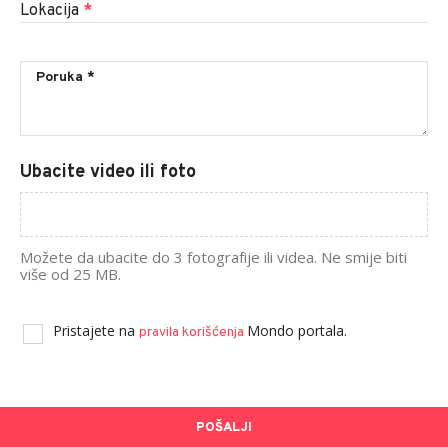
Lokacija
*
Ubacite video ili foto
Možete da ubacite do 3 fotografije ili videa. Ne smije biti
više od 25 MB.
Pristajete na
Mondo portala.
pravila korišćenja
POŠALJI