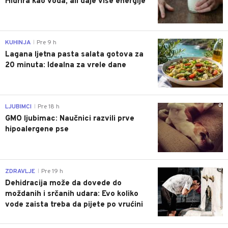
Hidrira kao voda, ali daje više energije
0
KUHINJA
Pre 9 h
|
Lagana ljetna pasta salata gotova za
20 minuta: Idealna za vrele dane
0
LJUBIMCI
Pre 18 h
|
GMO ljubimac: Naučnici razvili prve
hipoalergene pse
0
ZDRAVLJE
Pre 19 h
|
Dehidracija može da dovede do
moždanih i srčanih udara: Evo koliko
vode zaista treba da pijete po vrućini