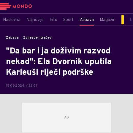
Naslovna
Najnovije
Info
Sport
Zabava
Magazin
M
Zabava
Zvijezde i tračevi
"Da bar i ja doživim razvod
nekad": Ela Dvornik uputila
Karleuši riječi podrške
15.09.2024. / 22:07