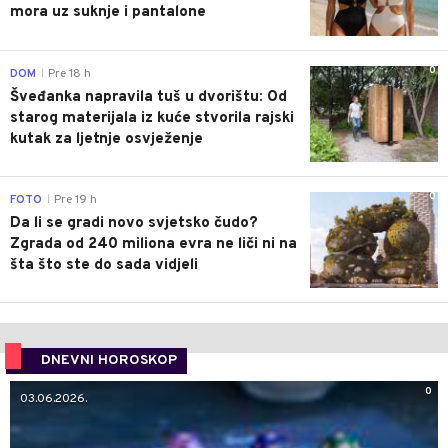
mora uz suknje i pantalone
0
DOM
Pre 18 h
|
Šveđanka napravila tuš u dvorištu: Od
starog materijala iz kuće stvorila rajski
kutak za ljetnje osvježenje
0
FOTO
Pre 19 h
|
Da li se gradi novo svjetsko čudo?
Zgrada od 240 miliona evra ne liči ni na
šta što ste do sada vidjeli
DNEVNI HOROSKOP
0
03.06.2026.