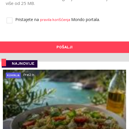
više od 25 MB.
Pristajete na
Mondo portala.
pravila korišćenja
POŠALJI
NAJNOVIJE
0
Pre 2 h
KUHINJA