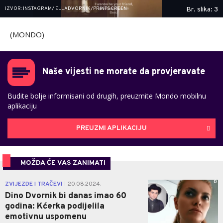
IZVOR: INSTAGRAM/ ELLADVORNIK/PRINTSCREEN
Br. slika: 3
(MONDO)
Naše vijesti ne morate da provjeravate
Budite bolje informisani od drugih, preuzmite Mondo mobilnu
aplikaciju
PREUZMI APLIKACIJU
MOŽDA ĆE VAS ZANIMATI
0
ZVIJEZDE I TRAČEVI
20.08.2024.
|
Dino Dvornik bi danas imao 60
godina: Kćerka podijelila
emotivnu uspomenu