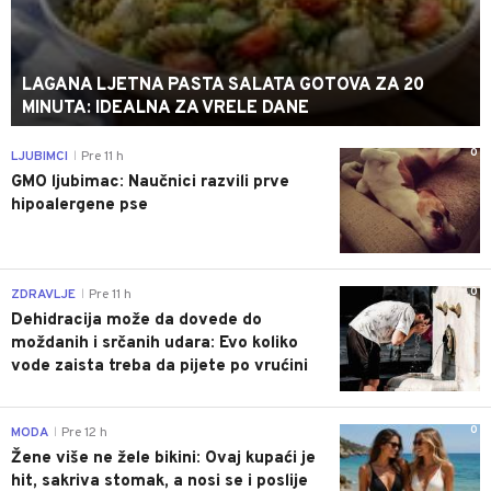
LAGANA LJETNA PASTA SALATA GOTOVA ZA 20
MINUTA: IDEALNA ZA VRELE DANE
0
LJUBIMCI
Pre 11 h
|
GMO ljubimac: Naučnici razvili prve
hipoalergene pse
0
ZDRAVLJE
Pre 11 h
|
Dehidracija može da dovede do
moždanih i srčanih udara: Evo koliko
vode zaista treba da pijete po vrućini
0
MODA
Pre 12 h
|
Žene više ne žele bikini: Ovaj kupaći je
hit, sakriva stomak, a nosi se i poslije