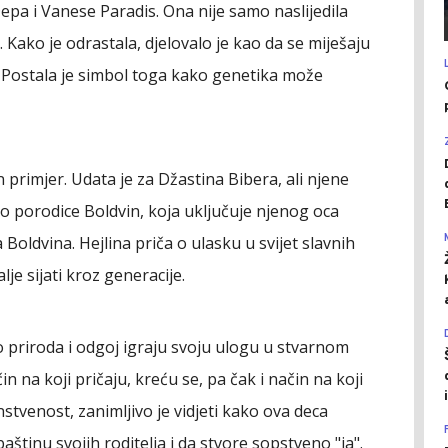
Depa i Vanese Paradis. Ona nije samo naslijedila
. Kako je odrastala, djelovalo je kao da se miješaju
j. Postala je simbol toga kako genetika može
an primjer. Udata je za Džastina Bibera, ali njene
io porodice Boldvin, koja uključuje njenog oca
 Boldvina. Hejlina priča o ulasku u svijet slavnih
je sijati kroz generacije.
 priroda i odgoj igraju svoju ulogu u stvarnom
čin na koji pričaju, kreću se, pa čak i način na koji
nstvenost, zanimljivo je vidjeti kako ova deca
štinu svojih roditelja i da stvore sopstveno "ja".