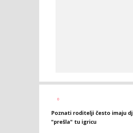
Vesna
AUTOR
0
Kerkez
Poznati roditelji često imaju d
"prešla" tu igricu