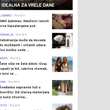
IDEALNA ZA VRELE DANE
0
LJUBIMCI
Pre 12 h
|
GMO ljubimac: Naučnici razvili
prve hipoalergene pse
0
ZDRAVLJE
Pre 13 h
|
Dehidracija može da dovede
do moždanih i srčanih udara:
Evo koliko vode ...
0
MODA
Pre 13 h
|
Žene više ne žele bikini: Ovaj
kupaći je hit, sakriva stomak,
a nosi se ...
0
DOM
Pre 20 h
|
Šveđanka napravila tuš u
dvorištu: Od starog materijala
iz kuće stvorila...
0
FOTO
Pre 21 h
|