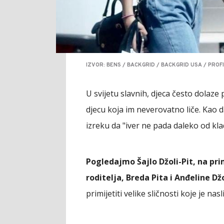
IZVOR: BENS / BACKGRID / BACKGRID USA / PROF
U svijetu slavnih, djeca često dolaze 
djecu koja im neverovatno liče. Kao d
izreku da "iver ne pada daleko od kla
Pogledajmo Šajlo Džoli-Pit, na pri
roditelja, Breda Pita i Anđeline Džo
primijetiti velike sličnosti koje je nasl