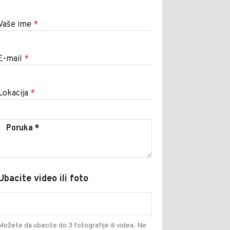
Vaše ime
*
E-mail
*
Lokacija
*
Ubacite video ili foto
Možete da ubacite do 3 fotografije ili videa. Ne