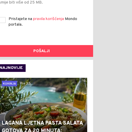
smije biti više od 25 MB.
Pristajete na
pravila korišćenja
Mondo
portala.
POŠALJI
NAJNOVIJE
0
Pre 3 h
KUHINJA
LAGANA LJETNA PASTA SALATA
GOTOVA ZA 20 MINUTA: