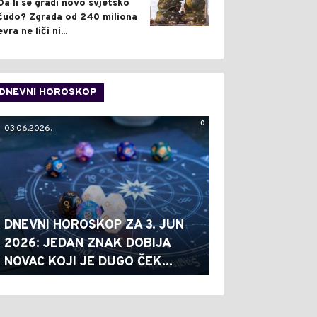
Da li se gradi novo svjetsko
čudo? Zgrada od 240 miliona
evra ne liči ni...
DNEVNI HOROSKOP
0
03.06.2026.
DNEVNI HOROSKOP ZA 3. JUN
2026: JEDAN ZNAK DOBIJA
NOVAC KOJI JE DUGO ČEK...