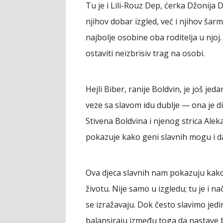
Tu je i Lili-Rouz Dep, ćerka Džonija 
njihov dobar izgled, već i njihov šarm
najbolje osobine oba roditelja u njo
ostaviti neizbrisiv trag na osobi.
Hejli Biber, ranije Boldvin, je još jed
veze sa slavom idu dublje — ona je d
Stivena Boldvina i njenog strica Aleka
pokazuje kako geni slavnih mogu i dal
Ova djeca slavnih nam pokazuju kako
životu. Nije samo u izgledu; tu je i na
se izražavaju. Dok često slavimo jedi
balansiraju između toga da nastave ba