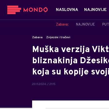
NASLOVNA
NAJNOVIJE
Zabava:
NAJNOVIJE
PUT
Zabava
Zvijezde i tračevi
Muška verzija Vikt
bliznakinja Džesik
koja su kopije svoj
20.11.2024. / 21:15