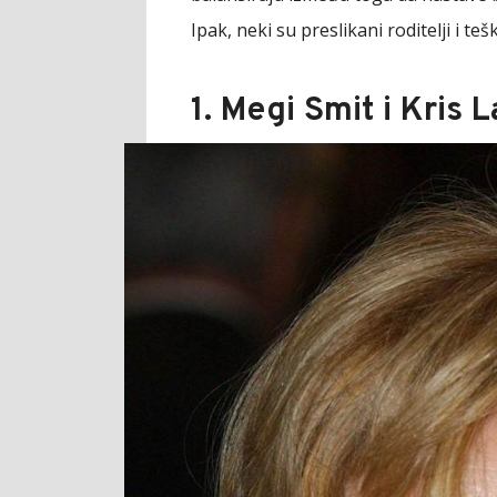
Ipak, neki su preslikani roditelji i teš
1. Megi Smit i Kris L