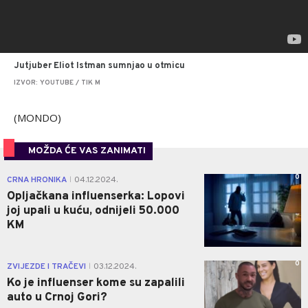
Jutjuber Eliot Istman sumnjao u otmicu
IZVOR: YOUTUBE / TIK M
(MONDO)
MOŽDA ĆE VAS ZANIMATI
0
CRNA HRONIKA
04.12.2024.
|
Opljačkana influenserka: Lopovi
joj upali u kuću, odnijeli 50.000
KM
0
ZVIJEZDE I TRAČEVI
03.12.2024.
|
Ko je influenser kome su zapalili
auto u Crnoj Gori?