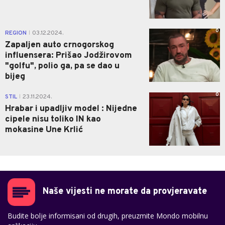
0
REGION
03.12.2024.
|
Zapaljen auto crnogorskog
influensera: Prišao Jodžirovom
"golfu", polio ga, pa se dao u
bijeg
0
STIL
23.11.2024.
|
Hrabar i upadljiv model : Nijedne
cipele nisu toliko IN kao
mokasine Une Krlić
Naše vijesti ne morate da provjeravate
Budite bolje informisani od drugih, preuzmite Mondo mobilnu