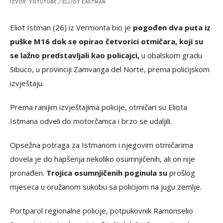
IZVOR: YOTUTUBE / ELLIOT EASTMAN
Eliot Istman (26) iz Vermonta bio je
pogođen dva puta iz
puške M16 dok se opirao četvorici otmičara, k
oji su
se lažno predstavljali kao policajci,
u obalskom gradu
Sibuco, u provinciji Zamvanga del Norte, prema policijskom
izvještaju.
Prema ranijim izvještajima policije, otmičari su Eliota
Istmana odveli do motorčamca i brzo se udaljili.
Opsežna potraga za Istmanom i njegovim otmičarima
dovela je do hapšenja nekoliko osumnjičenih, ali on nije
pronađen.
Trojica osumnjičenih poginula su
prošlog
mjeseca u oružanom sukobu sa policijom na jugu zemlje.
Portparol regionalne policije, potpukovnik Ramonselio