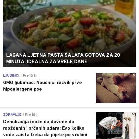
LAGANA LJETNA PASTA SALATA GOTOVA ZA 20
MINUTA: IDEALNA ZA VRELE DANE
0
LJUBIMCI
Pre 16 h
|
GMO ljubimac: Naučnici razvili prve
hipoalergene pse
0
ZDRAVLJE
Pre 16 h
|
Dehidracija može da dovede do
moždanih i srčanih udara: Evo koliko
vode zaista treba da pijete po vrućini