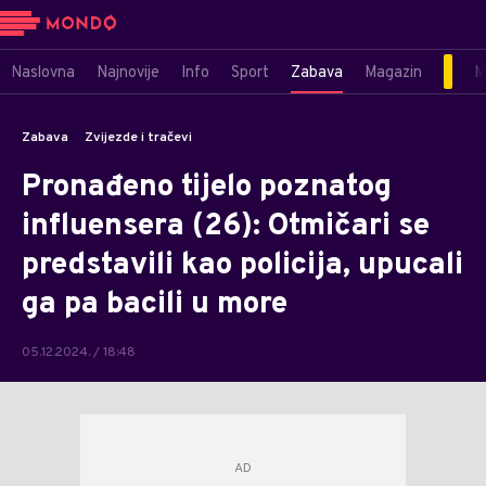
Naslovna
Najnovije
Info
Sport
Zabava
Magazin
M
Zabava
Zvijezde i tračevi
Pronađeno tijelo poznatog
influensera (26): Otmičari se
predstavili kao policija, upucali
ga pa bacili u more
05.12.2024. / 18:48