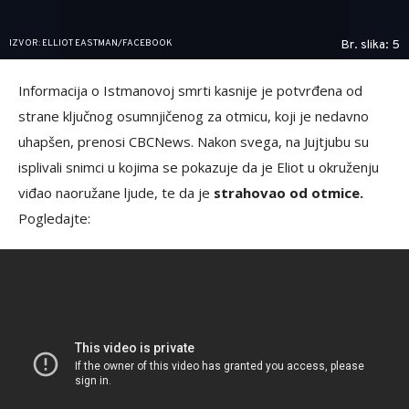
IZVOR: ELLIOT EASTMAN/FACEBOOK
Br. slika: 5
Informacija o Istmanovoj smrti kasnije je potvrđena od
strane ključnog osumnjičenog za otmicu, koji je nedavno
uhapšen, prenosi CBCNews. Nakon svega, na Jujtjubu su
isplivali snimci u kojima se pokazuje da je Eliot u okruženju
viđao naoružane ljude, te da je
strahovao od otmice.
Pogledajte: