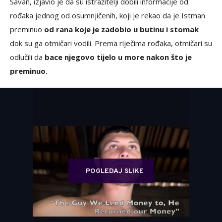
Savan, izjavio je da su istražitelji dobili informacije od
rođaka jednog od osumnjičenih, koji je rekao da je Istman
preminuo
od rana koje je zadobio u butinu i stomak
dok su ga otmičari vodili. Prema riječima rođaka, otmičari su
odlučili da
bace njegovo tijelo u more nakon što je
preminuo.
POGLEDAJ SLIKE