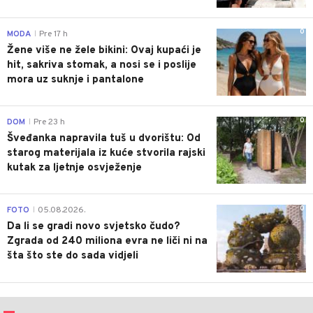
0
MODA
Pre 17 h
|
Žene više ne žele bikini: Ovaj kupaći je
hit, sakriva stomak, a nosi se i poslije
mora uz suknje i pantalone
0
DOM
Pre 23 h
|
Šveđanka napravila tuš u dvorištu: Od
starog materijala iz kuće stvorila rajski
kutak za ljetnje osvježenje
0
FOTO
05.08.2026.
|
Da li se gradi novo svjetsko čudo?
Zgrada od 240 miliona evra ne liči ni na
šta što ste do sada vidjeli