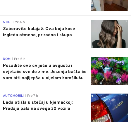
0
STIL
Pre 4 h
|
Zaboravite balajaž: Ova boja kose
izgleda otmeno, prirodno i skupo
0
DOM
Pre 5 h
|
Posadite ovo cvijeće u avgustu i
cvjetaće sve do zime: Jesenja bašta će
vam biti najljepša u cijelom komšiluku
0
AUTOMOBILI
Pre 7 h
|
Lada otišla u stečaj u Njemačkoj:
Prodaja pala na svega 30 vozila