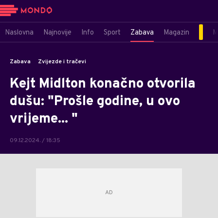
Naslovna
Najnovije
Info
Sport
Zabava
Magazin
M
Zabava
Zvijezde i tračevi
Kejt Midlton konačno otvorila
dušu: "Prošle godine, u ovo
vrijeme... "
09.12.2024. / 18:35