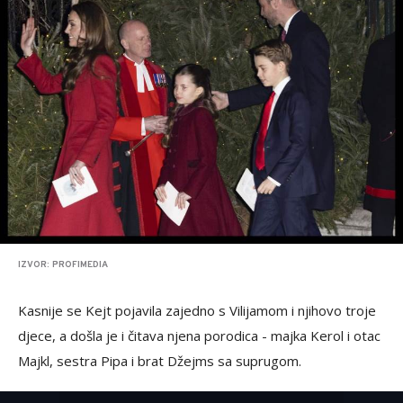
IZVOR: PROFIMEDIA
Kasnije se Kejt pojavila zajedno s Vilijamom i njihovo troje
djece, a došla je i čitava njena porodica - majka Kerol i otac
Majkl, sestra Pipa i brat Džejms sa suprugom.