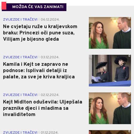
MOŽDA ĆE VAS ZANIMATI
0
ZVIJEZDE I TRAČEVI
06.12.2024.
|
Ne cvjetaju ruže u kraljevskom
braku: Princezi oči pune suza,
Vilijam je bijesno gleda
0
ZVIJEZDE I TRAČEVI
03.12.2024.
|
Kamila i Kejt se zapravo ne
podnose: Isplivali detalji iz
palate, za sve je kriva kraljica
0
ZVIJEZDE I TRAČEVI
02.12.2024.
|
Kejt Midlton oduševila: Uljepšala
praznike djeci i mladima sa
invaliditetom
0
ZVIJEZDE I TRAČEVI
01.12.2024.
|