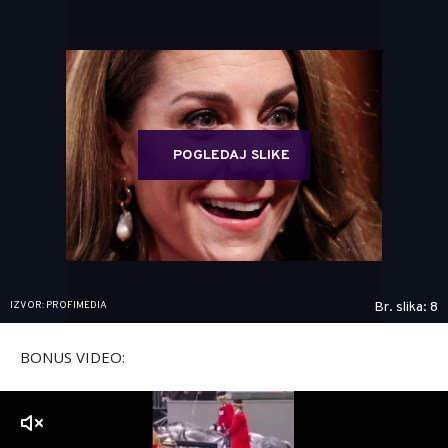
POGLEDAJ SLIKE
IZVOR: PROFIMEDIA
Br. slika: 8
BONUS VIDEO:
zvuk