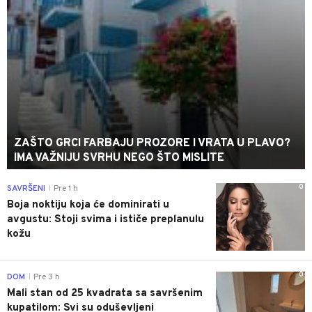
ZAŠTO GRCI FARBAJU PROZORE I VRATA U PLAVO?
IMA VAŽNIJU SVRHU NEGO ŠTO MISLITE
0
SAVRŠENI
Pre 1 h
|
Boja noktiju koja će dominirati u
avgustu: Stoji svima i ističe preplanulu
kožu
0
DOM
Pre 3 h
|
Mali stan od 25 kvadrata sa savršenim
kupatilom: Svi su oduševljeni