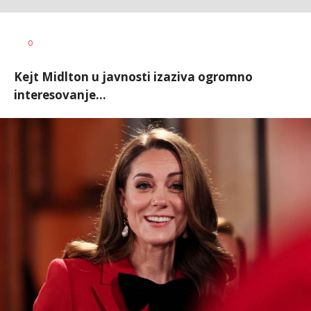
Jasmina
AUTOR
0
Glišić
Kejt Midlton u javnosti izaziva ogromno
interesovanje...