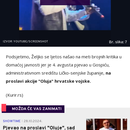
IZVOR: YOUTUBE/SCREENSHOT
Br. slika: 7
Podsjetimo, Željko se ljetos našao na meti brojnih kritika u
domaćoj javnosti jer je 4. avgusta pjevao u Gospiću,
administrativnom središtu Ličko-senjske županije,
na
proslavi akcije "Oluja" hrvatske vojske.
(Kurir.rs)
MOŽDA ĆE VAS ZANIMATI
0
SHOWTIME
28.10.2024.
|
Pjevao na proslavi "Oluje", sad