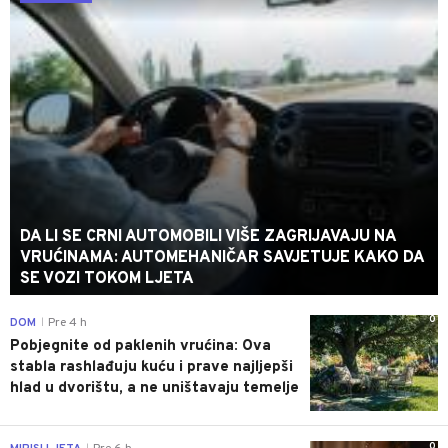
DA LI SE CRNI AUTOMOBILI VIŠE ZAGRIJAVAJU NA
VRUĆINAMA: AUTOMEHANIČAR SAVJETUJE KAKO DA
SE VOZI TOKOM LJETA
0
DOM
Pre 4 h
|
Pobjegnite od paklenih vrućina: Ova
stabla rashlađuju kuću i prave najljepši
hlad u dvorištu, a ne uništavaju temelje
0