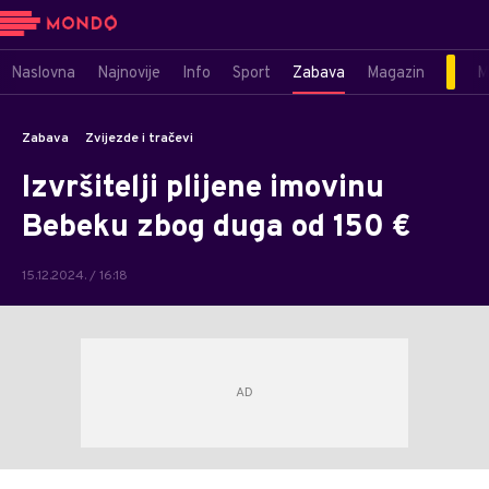
Naslovna
Najnovije
Info
Sport
Zabava
Magazin
M
Zabava
Zvijezde i tračevi
Izvršitelji plijene imovinu
Bebeku zbog duga od 150 €
15.12.2024. / 16:18