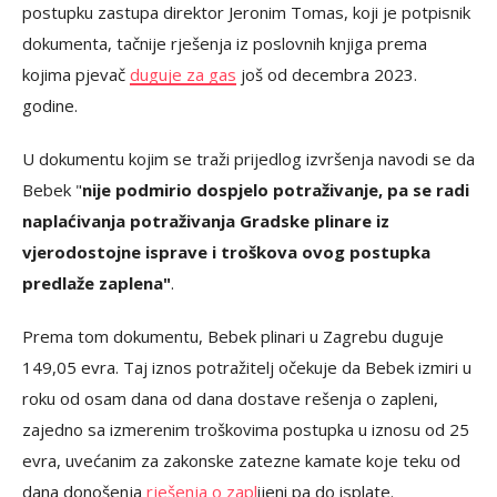
postupku zastupa direktor Jeronim Tomas, koji je potpisnik
dokumenta, tačnije rješenja iz poslovnih knjiga prema
kojima pjevač
duguje za gas
još od decembra 2023.
godine.
U dokumentu kojim se traži prijedlog izvršenja navodi se da
Bebek "
nije podmirio dospjelo potraživanje, pa se radi
naplaćivanja potraživanja Gradske plinare iz
vjerodostojne isprave i troškova ovog postupka
predlaže zaplena"
.
Prema tom dokumentu, Bebek plinari u Zagrebu duguje
149,05 evra. Taj iznos potražitelj očekuje da Bebek izmiri u
roku od osam dana od dana dostave rešenja o zapleni,
zajedno sa izmerenim troškovima postupka u iznosu od 25
evra, uvećanim za zakonske zatezne kamate koje teku od
dana donošenja
rješenja o zapl
ijeni pa do isplate.