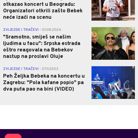
otkazao koncert u Beogradu:
Organizatori otkrili zašto Bebek
neće izaći na scenu
0
ZVIJEZDE I TRAČEVI
01.08.2024.
|
"Sramotno, smiješ se našim
ljudima u facu": Srpska estrada
oštro reagovala na Bebekov
nastup na proslavi Oluje
0
ZVIJEZDE I TRAČEVI
27.11.2023.
|
Peh Željka Bebeka na koncertu u
Zagrebu: "Pola kafane popio" pa
dva puta pao na bini (VIDEO)