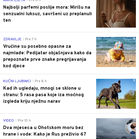
MIRISI LJETA
Pre 6 h
|
Najbolji parfemi poslije mora: Mirišu na
senzualni luksuz, savršeni uz preplanuli
ten
0
ZDRAVLJE
Pre 7 h
|
Vrućine su posebno opasne za
najmlađe: Pedijatar objašnjava kako da
prepoznate prve znake pregrijavanja
kod djece
0
KUĆNI LJUBIMCI
Pre 8 h
|
Kad ih ugledaju, mnogi se sklone u
stranu: 5 rasa pasa koje iza moćnog
izgleda kriju nježnu narav
0
VIDEO
Pre 10 h
|
Dva mjeseca u Ohotskom moru bez
hrane i vode: Kako je Rus preživio 67