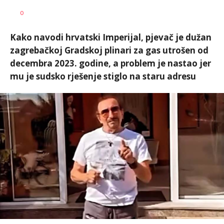
Marina
AUTOR
0
Cvetković
Kako navodi hrvatski Imperijal, pjevač je dužan
zagrebačkoj Gradskoj plinari za gas utrošen od
decembra 2023. godine, a problem je nastao jer
mu je sudsko rješenje stiglo na staru adresu