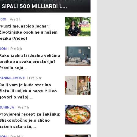
SIPALI 500 MILIJARDI L...
0
100!
Pre 3 h
|
"Pusti me, aspido jedna":
Životinjske osobine u našem
jeziku (Video)
0
DOM
Pre 3 h
|
Kako izabrati idealnu veličinu
tepiha za svaku prostoriju?
Pravila koja ...
0
ZANIMLJIVOSTI
Pre 6 h
|
Da li vam je kuća sterilno
čista ili uvijek u haosu? Ovo
govori o vašoj ...
0
KUHINJA
Pre 7 h
|
Provjereni recept za šakšuku:
Bliskoistočno jelo slično
našem satarašu, ...
0
|