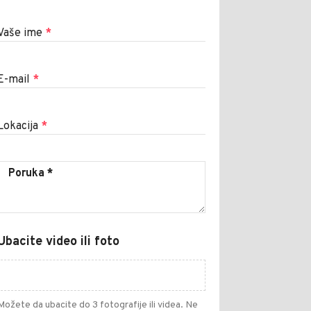
Vaše ime
*
E-mail
*
Lokacija
*
Ubacite video ili foto
Možete da ubacite do 3 fotografije ili videa. Ne