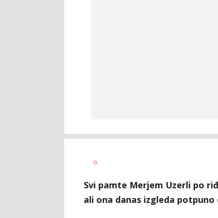
Vesna
AUTOR
0
Kerkez
Svi pamte Merjem Uzerli po riđo
ali ona danas izgleda potpuno 