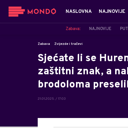
NASLOVNA
NAJNOVIJE
Zabava:
NAJNOVIJE
PUT
Zabava
Zvijezde i tračevi
Sjećate li se Hurem
zaštitni znak, a n
brodoloma preselil
21.01.2025. / 17:03