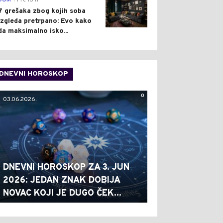
DOM
Pre 16 h
7 grešaka zbog kojih soba
izgleda pretrpano: Evo kako
da maksimalno isko...
DNEVNI HOROSKOP
0
03.06.2026.
DNEVNI HOROSKOP ZA 3. JUN
2026: JEDAN ZNAK DOBIJA
NOVAC KOJI JE DUGO ČEK...