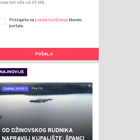
smije biti više od 25 MB.
Pristajete na
pravila korišćenja
Mondo
portala.
POŠALJI
NAJNOVIJE
0
Pre 1 h
ZANIMLJIVOSTI
OD DŽINOVSKOG RUDNIKA
NAPRAVILI KUPALIŠTE: ŠPANCI