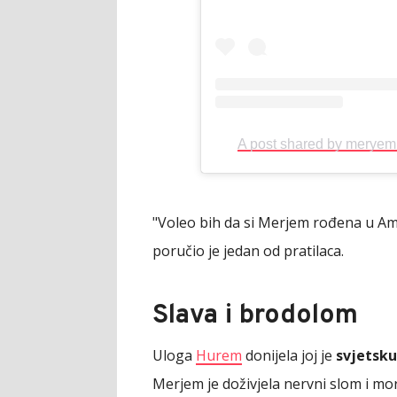
A post shared by merye
"Voleo bih da si Merjem rođena u Ame
poručio je jedan od pratilaca.
Slava i brodolom
Uloga
Hurem
donijela joj je
svjetsku
Merjem je doživjela nervni slom i mor