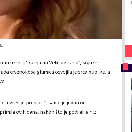
IL
em u seriji "Sulejman Veličanstveni", koja se
Tada crvenokosa glumica osvojila je srca publike, a
vo.
ebi, uvijek je premalo", samo je jedan od
primila ovih dana, nakon što je podijelila niz