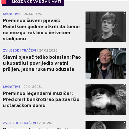
MOŽDA ĆE VAS ZANIMATI
0
SHOWTIME
01.03.2025.
|
Preminuo čuveni pjevač:
Početkom godine otkrili da tumor
na mozgu, rak bio u četvrtom
stadijumu
0
ZVIJEZDE I TRAČEVI
24.02.2025.
|
Slavni pjevač teško bolestan: Pao
u kupatilu i povrijedio vratni
pršljen, jedna ruka mu oduzeta
0
SHOWTIME
22.01.2025.
|
Preminuo legendarni muzičar:
Pred smrt bankrotirao pa završio
u staračkom domu
0
ZVIJEZDE I TRAČEVI
21.01.2025.
|