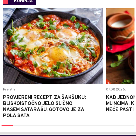
KUHINJA
0
Pre 9 h
07.08.2026.
PROVJERENI RECEPT ZA ŠAKŠUKU:
KAD JEDNOM
BLISKOISTOČNO JELO SLIČNO
MLINCIMA, K
NAŠEM SATARAŠU, GOTOVO JE ZA
NEĆE PASTI
POLA SATA