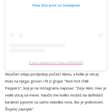
View this post on Instagram
A post shared by Flea (@flea333)
Muzičari odaju posljednju počast Alenu, a koliki je uticaj
imao na njega, govori i Fli iz grupe "Red Hot Chilli
Peppers", koji je na Instagramu napisao: "Dejv Alen. mao je
veliki uticaj na mene. Naučio me koliko možeš da definišeš
karakter pjesme sa samo nekoliko nota. Bio je jedinstven.
Živjeće zauvijek".