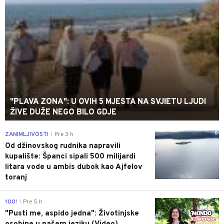
"PLAVA ZONA": U OVIH 5 MJESTA NA SVJIETU LJUDI
ŽIVE DUŽE NEGO BILO GDJE
0
ZANIMLJIVOSTI
Pre 3 h
|
Od džinovskog rudnika napravili
kupalište: Španci sipali 500 milijardi
litara vode u ambis dubok kao Ajfelov
toranj
0
100!
Pre 5 h
|
"Pusti me, aspido jedna": Životinjske