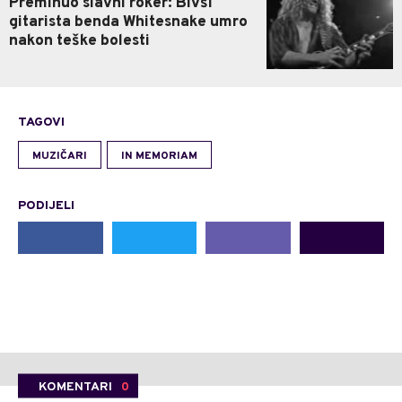
Preminuo slavni roker: Bivši
gitarista benda Whitesnake umro
nakon teške bolesti
TAGOVI
MUZIČARI
IN MEMORIAM
PODIJELI
KOMENTARI
0