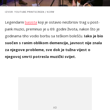
IZVOR: YOUTUBE PRINTSCREEN / KCRW
Legendarni
basista
koji je ostavio neizbrisiv trag u post-
pank muzici, preminuo je u 69. godini života, nakon što je
godinama tiho vodio borbu sa teškom bolešću.
Iako je bio
suočen s ranim oblikom demencije, javnost nije znala
za njegove probleme, sve dok je tužna vijest o
njegovoj smrti potresla muzički svijet.