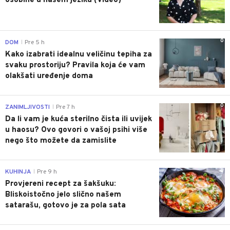
osobine u našem jeziku (Video)
0
DOM
Pre 5 h
|
Kako izabrati idealnu veličinu tepiha za
svaku prostoriju? Pravila koja će vam
olakšati uređenje doma
0
ZANIMLJIVOSTI
Pre 7 h
|
Da li vam je kuća sterilno čista ili uvijek
u haosu? Ovo govori o vašoj psihi više
nego što možete da zamislite
0
KUHINJA
Pre 9 h
|
Provjereni recept za šakšuku:
Bliskoistočno jelo slično našem
satarašu, gotovo je za pola sata