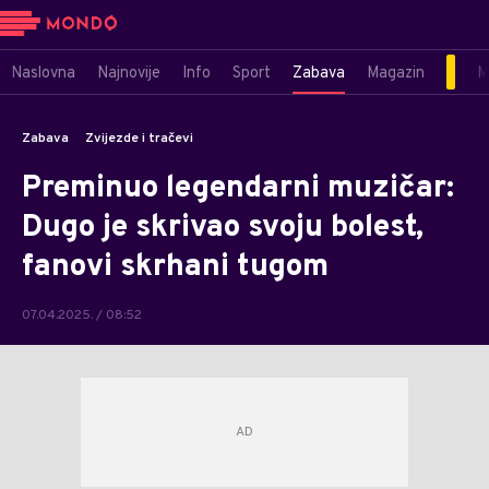
Naslovna
Najnovije
Info
Sport
Zabava
Magazin
M
Zabava
Zvijezde i tračevi
Preminuo legendarni muzičar:
Dugo je skrivao svoju bolest,
fanovi skrhani tugom
07.04.2025. / 08:52