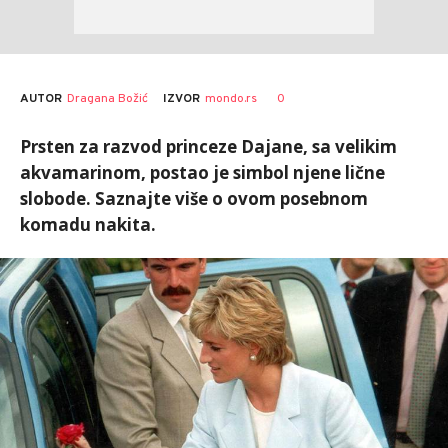
AUTOR
Dragana Božić
0
IZVOR
mondo.rs
Prsten za razvod princeze Dajane, sa velikim
akvamarinom, postao je simbol njene lične
slobode. Saznajte više o ovom posebnom
komadu nakita.