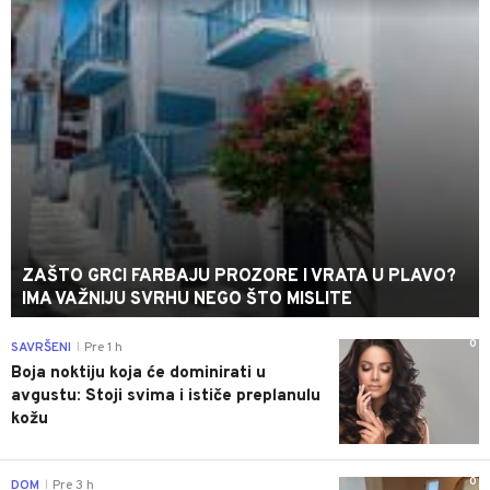
ZAŠTO GRCI FARBAJU PROZORE I VRATA U PLAVO?
IMA VAŽNIJU SVRHU NEGO ŠTO MISLITE
0
SAVRŠENI
Pre 1 h
|
Boja noktiju koja će dominirati u
avgustu: Stoji svima i ističe preplanulu
kožu
0
DOM
Pre 3 h
|