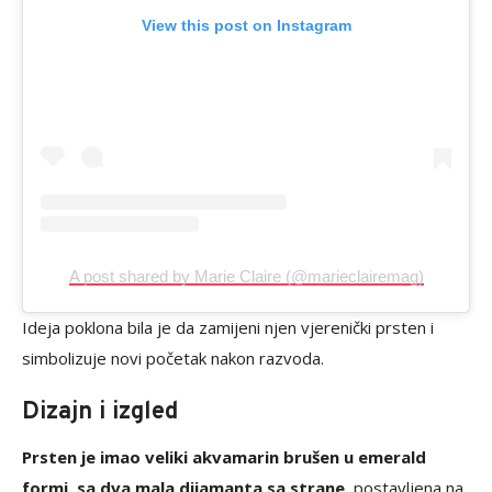
View this post on Instagram
A post shared by Marie Claire (@marieclairemag)
Ideja poklona bila je da zamijeni njen vjerenički prsten i
simbolizuje novi početak nakon razvoda.
Dizajn i izgled
Prsten je imao veliki akvamarin brušen u emerald
formi, sa dva mala dijamanta sa strane
, postavljena na