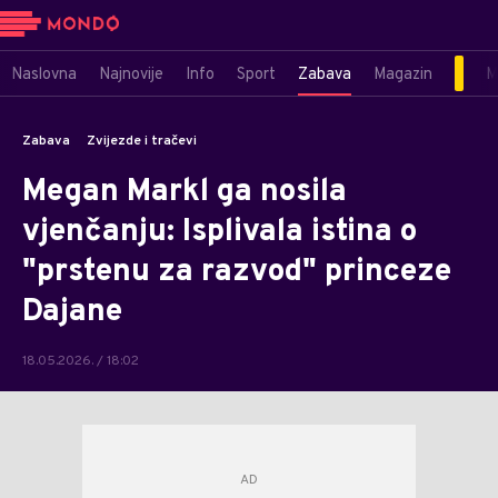
Naslovna
Najnovije
Info
Sport
Zabava
Magazin
M
Zabava
Zvijezde i tračevi
Megan Markl ga nosila
vjenčanju: Isplivala istina o
"prstenu za razvod" princeze
Dajane
18.05.2026. / 18:02