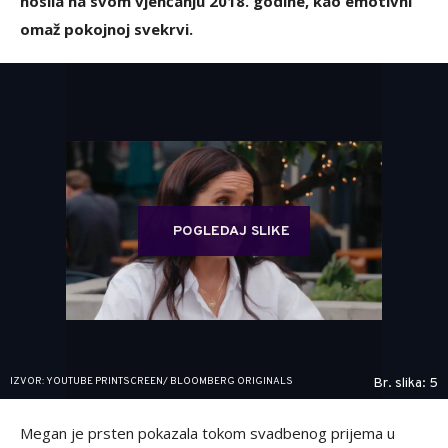
nosila na svom vjenčanju 2018. godine, kao emotivni
omaž pokojnoj svekrvi.
POGLEDAJ SLIKE
IZVOR: YOUTUBE PRINTSCREEN/ BLOOMBERG ORIGINALS
Br. slika: 5
Megan je prsten pokazala tokom svadbenog prijema u