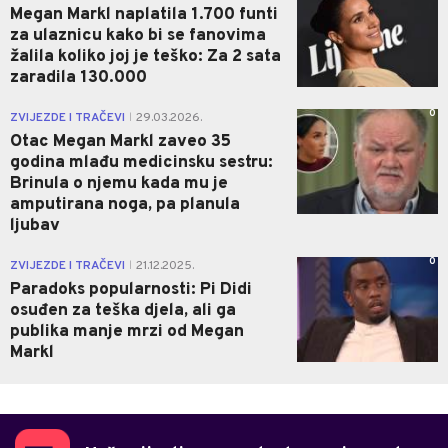
Megan Markl naplatila 1.700 funti
za ulaznicu kako bi se fanovima
žalila koliko joj je teško: Za 2 sata
zaradila 130.000
0
ZVIJEZDE I TRAČEVI
29.03.2026.
|
Otac Megan Markl zaveo 35
godina mlađu medicinsku sestru:
Brinula o njemu kada mu je
amputirana noga, pa planula
ljubav
0
ZVIJEZDE I TRAČEVI
21.12.2025.
|
Paradoks popularnosti: Pi Didi
osuđen za teška djela, ali ga
publika manje mrzi od Megan
Markl