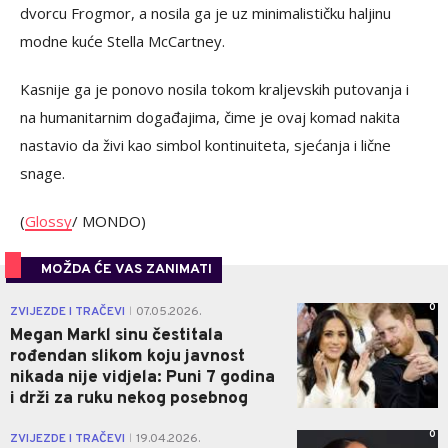
dvorcu Frogmor, a nosila ga je uz minimalističku haljinu
modne kuće Stella McCartney.
Kasnije ga je ponovo nosila tokom kraljevskih putovanja i
na humanitarnim događajima, čime je ovaj komad nakita
nastavio da živi kao simbol kontinuiteta, sjećanja i lične
snage.
(
Glossy
/ MONDO)
MOŽDA ĆE VAS ZANIMATI
0
ZVIJEZDE I TRAČEVI
07.05.2026.
|
Megan Markl sinu čestitala
rođendan slikom koju javnost
nikada nije vidjela: Puni 7 godina
i drži za ruku nekog posebnog
0
ZVIJEZDE I TRAČEVI
19.04.2026.
|