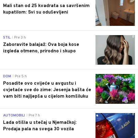
Mali stan od 25 kvadrata sa savršenim
kupatilom: Svi su oduševljeni
0
STIL
Pre 3 h
|
Zaboravite balajaž: Ova boja kose
izgleda otmeno, prirodno i skupo
0
DOM
Pre 5 h
|
Posadite ovo cvijeće u avgustu i
cvjetaće sve do zime: Jesenja bašta će
vam biti najljepša u cijelom komšiluku
0
AUTOMOBILI
Pre 7 h
|
Lada otišla u stečaj u Njemačkoj:
Prodaja pala na svega 30 vozila