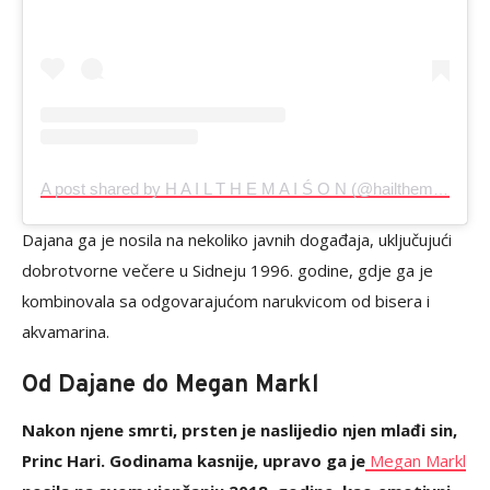
A post shared by H A I L T H E M A I Ś O N (@hailthemaison)
Dajana ga je nosila na nekoliko javnih događaja, uključujući
dobrotvorne večere u Sidneju 1996. godine, gdje ga je
kombinovala sa odgovarajućom narukvicom od bisera i
akvamarina.
Od Dajane do Megan Markl
Nakon njene smrti, prsten je naslijedio njen mlađi sin,
Princ Hari. Godinama kasnije, upravo ga je
Megan Markl