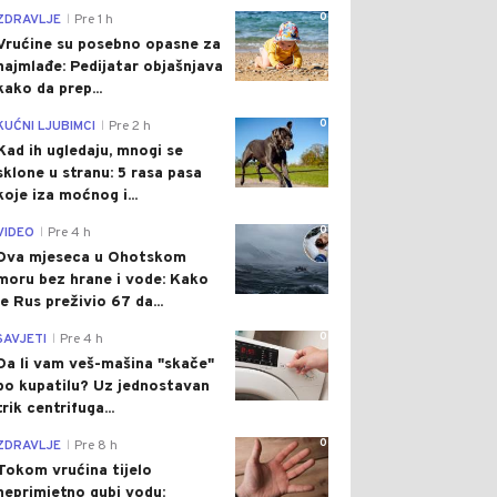
0
ZDRAVLJE
Pre 1 h
|
Vrućine su posebno opasne za
najmlađe: Pedijatar objašnjava
kako da prep...
0
KUĆNI LJUBIMCI
Pre 2 h
|
Kad ih ugledaju, mnogi se
sklone u stranu: 5 rasa pasa
koje iza moćnog i...
0
VIDEO
Pre 4 h
|
Dva mjeseca u Ohotskom
moru bez hrane i vode: Kako
je Rus preživio 67 da...
0
SAVJETI
Pre 4 h
|
Da li vam veš-mašina "skače"
po kupatilu? Uz jednostavan
trik centrifuga...
0
ZDRAVLJE
Pre 8 h
|
Tokom vrućina tijelo
neprimjetno gubi vodu: