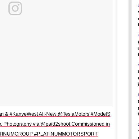
an & #KanyeWest All-New @TeslaMotors #ModelS
r. Photography via @paid2shoot Commissioned in
PLATINUMGROUP #PLATINUMMOTORSPORT