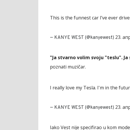
This is the funnest car I’ve ever driv
23. ап
— KANYE WEST (@kanyewest)
"Ja stvarno volim svoju "teslu". Ja
poznati muzičar.
I really love my Tesla. I'm in the fut
23. ап
— KANYE WEST (@kanyewest)
Iako Vest nije specifirao u kom modelu