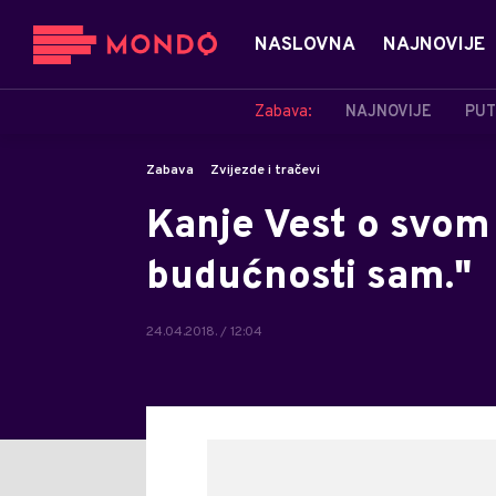
NASLOVNA
NAJNOVIJE
Zabava:
NAJNOVIJE
PUT
Zabava
Zvijezde i tračevi
Kanje Vest o svom
budućnosti sam."
24.04.2018. / 12:04