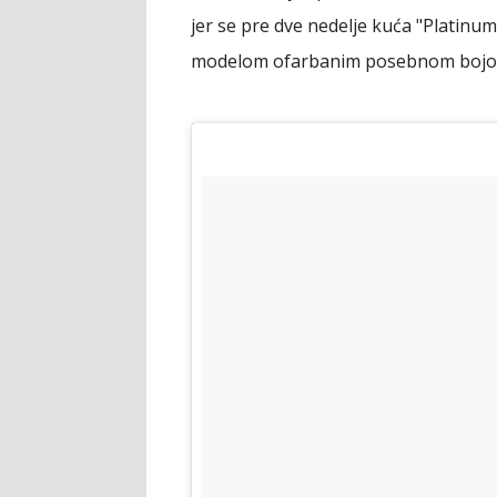
jer se pre dve nedelje kuća "Platinu
modelom ofarbanim posebnom bojom p