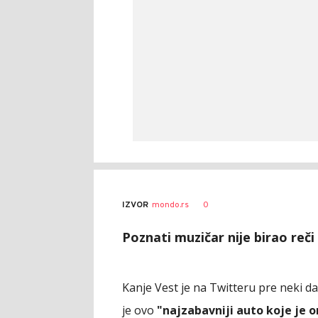
0
IZVOR
mondo.rs
Poznati muzičar nije birao reči
Kanje Vest je na Twitteru pre neki d
je ovo
"najzabavniji auto koje je o