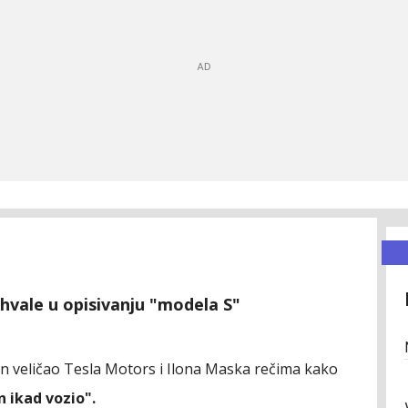
 hvale u opisivanju "modela S"
an veličao Tesla Motors i Ilona Maska rečima kako
n ikad vozio".