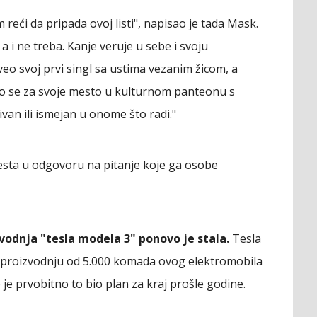
 reći da pripada ovoj listi", napisao je tada Mask.
a i ne treba. Kanje veruje u sebe i svoju
veo svoj prvi singl sa ustima vezanim žicom, a
rio se za svoje mesto u kulturnom panteonu s
an ili ismejan u onome što radi."
ta u odgovoru na pitanje koje ga osobe
vodnja "tesla modela 3" ponovo je stala.
Tesla
e proizvodnju od 5.000 komada ovog elektromobila
 je prvobitno to bio plan za kraj prošle godine.