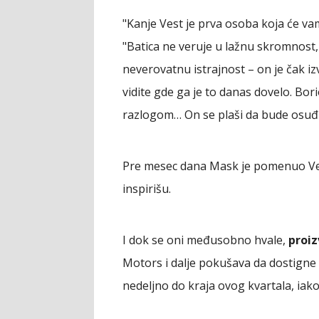
"Kanje Vest je prva osoba koja će vam
"Batica ne veruje u lažnu skromnost, 
neverovatnu istrajnost – on je čak iz
vidite gde ga je to danas dovelo. Bo
razlogom… On se plaši da bude osuđiv
Pre mesec dana Mask je pomenuo Ves
inspirišu.
I dok se oni međusobno hvale,
proiz
Motors i dalje pokušava da dostign
nedeljno do kraja ovog kvartala, iako