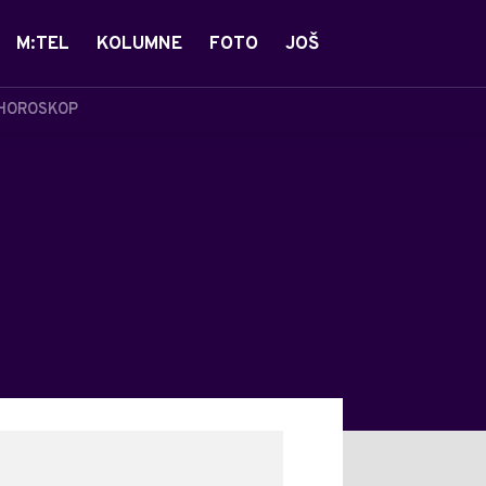
M:TEL
KOLUMNE
FOTO
JOŠ
HOROSKOP