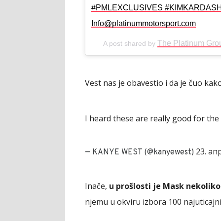
#PMLEXCLUSIVES #KIMKARDASH
Info@platinummotorsport.com
The Platinum Gro
A post shared by
Vest nas je obavestio i da je čuo kako
I heard these are really good for th
23. ап
— KANYE WEST (@kanyewest)
Inače,
u prošlosti je Mask nekoliko
njemu u okviru izbora 100 najuticajn