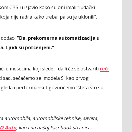
m CBS-u izjavio kako su oni imali "ludački
a nije radila kako treba, pa su je uklonili".
) dodao:
"Da, prekomerna automatizacija u
a. Ljudi su potcenjeni."
i u mesecima koji slede. I da li će se ostvariti
reči
d sad, sećaćemo se 'modela S' kao prvog
leda i performansi. I govorićemo 'šteta što su
veta automobila, automobilske tehnike, saveta,
O Auto
, kao i na našoj Facebook stranici –