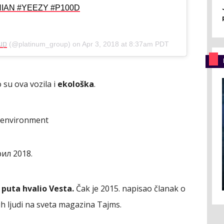
IAN #YEEZY #P100D
up
(@platinum_group) on
Apr 3, 2018 at 8:37am PDT
 su ova vozila i
ekološka
.
e environment
рил 2018.
 puta hvalio Vesta.
Čak je 2015. napisao članak o
ih ljudi na sveta magazina Tajms.