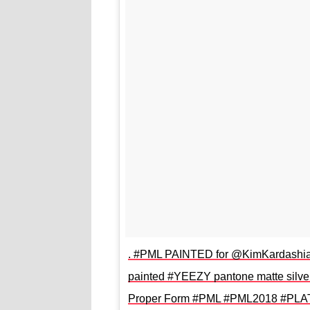
. #PML PAINTED for @KimKardashi
painted #YEEZY pantone matte silve
Proper Form #PML #PML2018 #