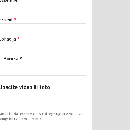
Vaše ime
*
E-mail
*
Lokacija
*
Ubacite video ili foto
Možete da ubacite do 3 fotografije ili videa. Ne
smije biti više od 25 MB.