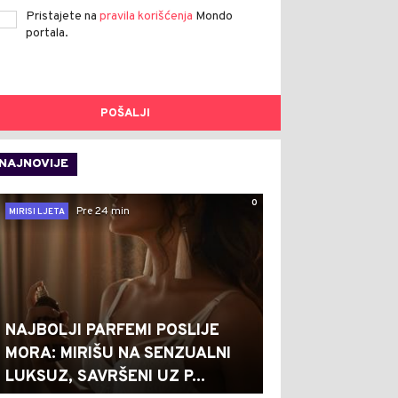
Pristajete na
pravila korišćenja
Mondo
portala.
POŠALJI
NAJNOVIJE
0
Pre 24 min
MIRISI LJETA
NAJBOLJI PARFEMI POSLIJE
MORA: MIRIŠU NA SENZUALNI
LUKSUZ, SAVRŠENI UZ P...