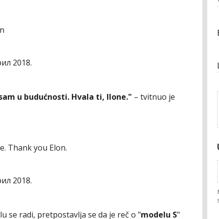
en
рил 2018.
 sam u budućnosti. Hvala ti, Ilone."
– tvitnuo je
ure. Thank you Elon.
рил 2018.
 se radi, pretpostavlja se da je reč o "
modelu S
"