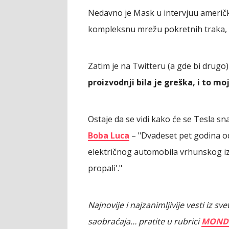
Nedavno je Mask u intervjuu američko
kompleksnu mrežu pokretnih traka, koj
Zatim je na Twitteru (a gde bi drugo
proizvodnji bila
je
greška, i to moj
Ostaje da se vidi kako će se Tesla snać
Boba Luca
– "Dvadeset pet godina o
električnog automobila vrhunskog izg
propali'."
Najnovije i najzanimljivije vesti iz s
saobraćaja… pratite u rubrici
MOND