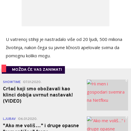
U vatrenoj stihiji je nastradalo više od 20 ljudi, 500 miliona
životinja, nakon čega su javne ličnosti apelovale svima da
pomognu koliko mogu.
MOŽDA ĆE VAS ZANIMATI
0
SHOWTIME
07.01.2020.
|
Crtać koji smo obožavali kao
klinci dobija uvrnut nastavak!
(VIDEO)
0
LJUBAV
06.01.2020.
|
"Ako me voliš…" i druge opasne