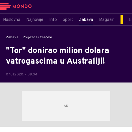
Naslovna
Najnovije
Info
Sport
Zabava
Magazin
M
Zabava
Zvijezde i tračevi
"Tor" donirao milion dolara
vatrogascima u Australiji!
07.01.2020. / 09:04