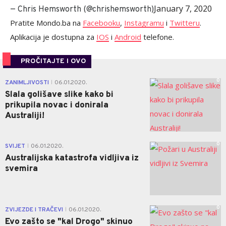
January 7, 2020
— Chris Hemsworth (@chrishemsworth)
Pratite Mondo.ba na
Facebooku
,
Instagramu
i
Twitteru
.
Aplikacija je dostupna za
IOS
i
Android
telefone.
PROČITAJTE I OVO
0
ZANIMLJIVOSTI
06.01.2020.
|
Slala golišave slike kako bi
prikupila novac i donirala
Australiji!
0
SVIJET
06.01.2020.
|
Australijska katastrofa vidljiva iz
svemira
0
ZVIJEZDE I TRAČEVI
06.01.2020.
|
Evo zašto se "kal Drogo" skinuo