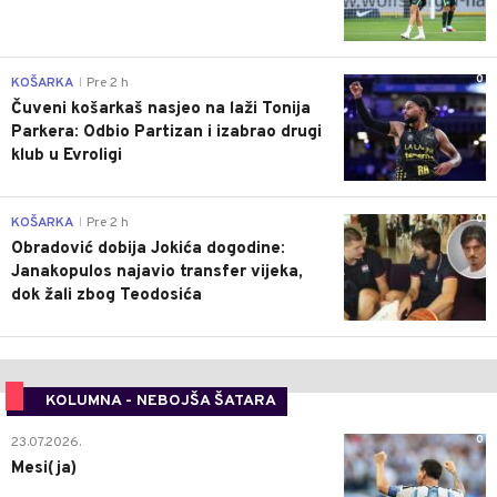
0
KOŠARKA
Pre 2 h
|
Čuveni košarkaš nasjeo na laži Tonija
Parkera: Odbio Partizan i izabrao drugi
klub u Evroligi
0
KOŠARKA
Pre 2 h
|
Obradović dobija Jokića dogodine:
Janakopulos najavio transfer vijeka,
dok žali zbog Teodosića
KOLUMNA - NEBOJŠA ŠATARA
0
23.07.2026.
Mesi(ja)