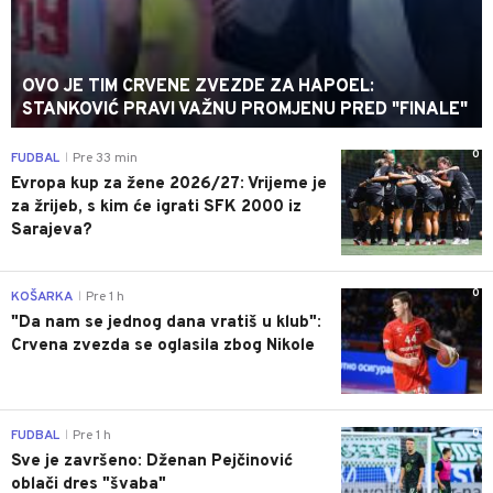
OVO JE TIM CRVENE ZVEZDE ZA HAPOEL:
STANKOVIĆ PRAVI VAŽNU PROMJENU PRED "FINALE"
0
FUDBAL
Pre 33 min
|
Evropa kup za žene 2026/27: Vrijeme je
za žrijeb, s kim će igrati SFK 2000 iz
Sarajeva?
0
KOŠARKA
Pre 1 h
|
"Da nam se jednog dana vratiš u klub":
Crvena zvezda se oglasila zbog Nikole
0
FUDBAL
Pre 1 h
|
Sve je završeno: Dženan Pejčinović
oblači dres "švaba"