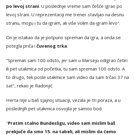
po levoj strani
. U poslednje vreme sam češće igrao po
levoj strani. U reprezentaciji me trener stavljao na desnu
stranu, mogu i tu da igram, ali više volim da igram levo".
On je istakao da je potpuno spreman da igra, a onda se
potegla priča i
čuvenog trka
.
"Spreman sam 100 odsto, jer sam u Marseju odigrao četiri
ili pet utakmica od početka, tu sam spreman 100 odsto. A
to drugo, tek posle utakmice sam video da sam trčao 37 na
sat", rekao je Radonjić.
Herta nije u baš sjajnoj situaciji, vezala je tri poraza, a u
poslednjih pet utakmica osvojila je samoo bod.
"
Pratim stalno Bundesligu, video sam mislim baš
prekjuče da smo 15. na tabeli, ali mislim da ćemo