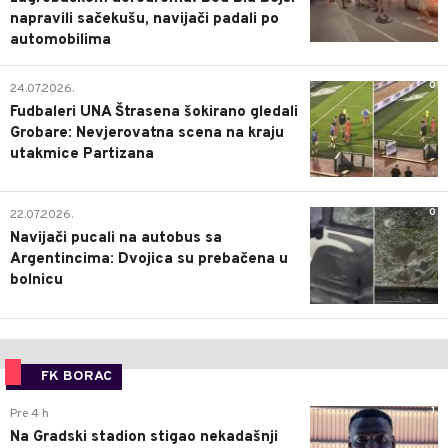
napravili sačekušu, navijači padali po
automobilima
0
24.07.2026.
Fudbaleri UNA Štrasena šokirano gledali
Grobare: Nevjerovatna scena na kraju
utakmice Partizana
0
22.07.2026.
Navijači pucali na autobus sa
Argentincima: Dvojica su prebačena u
bolnicu
FK BORAC
1
Pre 4 h
Na Gradski stadion stigao nekadašnji