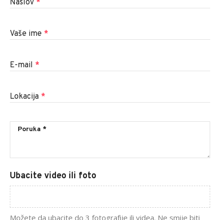
Naslov
*
Vaše ime
*
E-mail
*
Lokacija
*
Ubacite video ili foto
Možete da ubacite do 3 fotografije ili videa. Ne smije biti