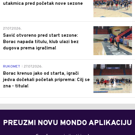
utakmica pred početak nove sezone
0
27.07.2026.
Savić otvoreno pred start sezone:
Borac napada titulu, klub ulazi bez
dugova prema igračima!
0
RUKOMET
27.07.2026.
|
Borac krenuo jako od starta, igrači
jedva dočekali početak priprema: Cilj se
zna - titula!
PREUZMI NOVU MONDO APLIKACIJU