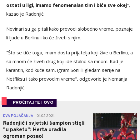
ostati u ligi, imamo fenomenalan tim i biće sve okej
",
kazao je Radonjić.
Novinari su ga pitali kako provodi slobodno vreme, poznaje
li ljude u Berlinu i ko će živeti s njim.
"Što se tiče toga, imam dosta prijatelja koji žive u Berlinu, a
sa mnom će živeti drug koji ide stalno sa mnom. Kad je
karantin, kod kuće sam, igram Soni ili gledam serije na
Netfliksu i tako provodim vreme", odgovorio je Nemanja
Radonjić.
PROČITAJTE I OVO
0
DVA POJAČANJA
01.02.2021.
|
Radonjić i svjetski šampion stigli
"u paketu": Herta uradila
ogroman posao!