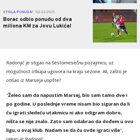
2
STIGLA PONUDA!
02.02.2021.
|
Borac odbio ponudu od dva
miliona KM za Jovu Lukića!
Radonjić je stigao na šestomesečnu pozajmicu, uz
mogućnost otkupa ugovora na kraju sezone. Ali, zašto je
otišao iz Marseja uopšte?
"
Želeo sam da napustim Marsej, bio sam tamo dve i
po godine. U poslednje vreme nisam bio siguran da li
ću igrati sledeću utakmicu ni ako odigram dobro,
ništa se nije znalo. Zato sam odabrao da dođem u ovu
ligu, u ovaj klub. Nadam se da ću ovde igrati više
",
rekao je Radonjić.