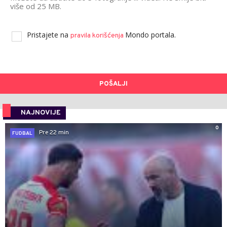
više od 25 MB.
Pristajete na
Mondo portala.
pravila korišćenja
POŠALJI
NAJNOVIJE
0
Pre 22 min
FUDBAL