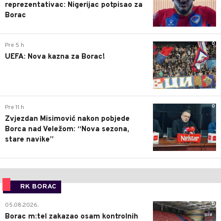
reprezentativac: Nigerijac potpisao za
Borac
0
Pre 5 h
UEFA: Nova kazna za Borac!
0
Pre 11 h
Zvjezdan Misimović nakon pobjede
Borca nad Veležom: “Nova sezona,
stare navike”
RK BORAC
0
05.08.2026.
Borac m:tel zakazao osam kontrolnih