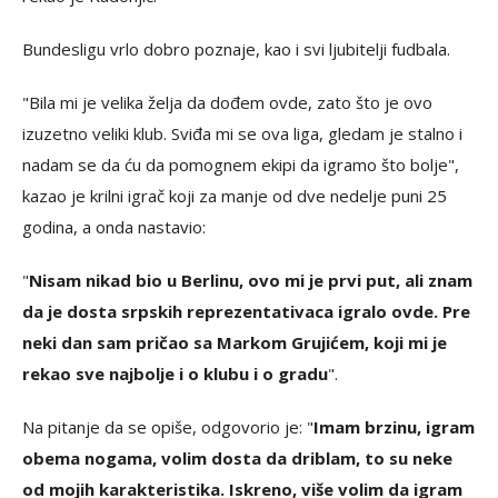
Bundesligu vrlo dobro poznaje, kao i svi ljubitelji fudbala.
"Bila mi je velika želja da dođem ovde, zato što je ovo
izuzetno veliki klub. Sviđa mi se ova liga, gledam je stalno i
nadam se da ću da pomognem ekipi da igramo što bolje",
kazao je krilni igrač koji za manje od dve nedelje puni 25
godina, a onda nastavio:
"
Nisam nikad bio u Berlinu, ovo mi je prvi put, ali znam
da je dosta srpskih reprezentativaca igralo ovde. Pre
neki dan sam pričao sa Markom Grujićem, koji mi je
rekao sve najbolje i o klubu i o gradu
".
Na pitanje da se opiše, odgovorio je: "
Imam brzinu, igram
obema nogama, volim dosta da driblam, to su neke
od mojih karakteristika. Iskreno, više volim da igram