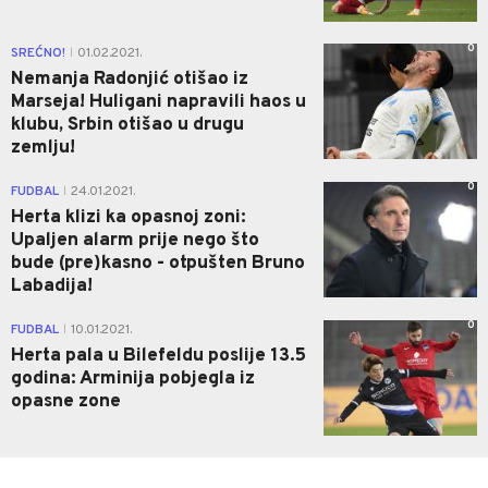
0
SREĆNO!
01.02.2021.
|
Nemanja Radonjić otišao iz
Marseja! Huligani napravili haos u
klubu, Srbin otišao u drugu
zemlju!
0
FUDBAL
24.01.2021.
|
Herta klizi ka opasnoj zoni:
Upaljen alarm prije nego što
bude (pre)kasno - otpušten Bruno
Labadija!
0
FUDBAL
10.01.2021.
|
Herta pala u Bilefeldu poslije 13.5
godina: Arminija pobjegla iz
opasne zone