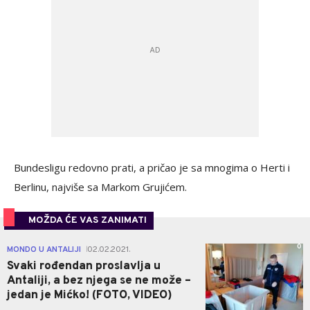
Bundesligu redovno prati, a pričao je sa mnogima o Herti i
Berlinu, najviše sa Markom Grujićem.
MOŽDA ĆE VAS ZANIMATI
0
MONDO U ANTALIJI
02.02.2021.
|
Svaki rođendan proslavlja u
Antaliji, a bez njega se ne može –
jedan je Mićko! (FOTO, VIDEO)