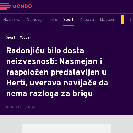
Naslovna
Najnovije
Info
Sport
Zabava
Magazin
M
Sport
Fudbal
Radonjiću bilo dosta
neizvesnosti: Nasmejan i
raspoložen predstavljen u
Herti, uverava navijače da
nema razloga za brigu
02.02.2021. / 15:35