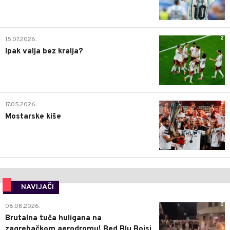
2
15.07.2026.
Ipak valja bez kralja?
0
17.05.2026.
Mostarske kiše
NAVIJAČI
0
08.08.2026.
Brutalna tuča huligana na
zagrebačkom aerodromu! Bed Blu Bojsi