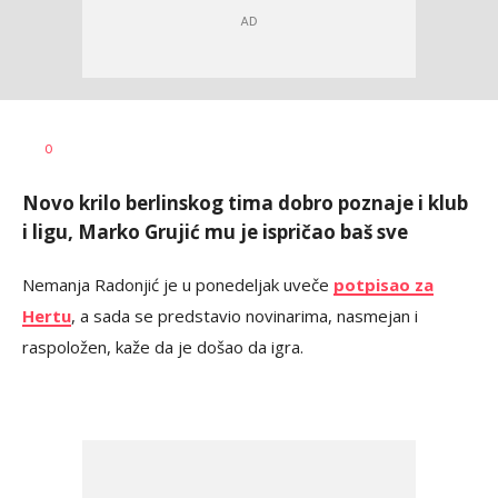
Bojan
AUTOR
0
Jakovljević
Novo krilo berlinskog tima dobro poznaje i klub
i ligu, Marko Grujić mu je ispričao baš sve
Nemanja Radonjić je u ponedeljak uveče
potpisao za
Hertu
, a sada se predstavio novinarima, nasmejan i
raspoložen, kaže da je došao da igra.