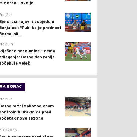
iz Borca - ovo je...
0
Pre 12 h
Bjelorusi najavili pobjedu u
Banjaluci: "Publika je prednost
Borca, ali ...
0
Pre 20 h
Riješene nedoumice - nema
odlaganja: Borac dan ranije
dočekuje Velež
RK BORAC
0
Pre 22 h
Borac m:tel zakazao osam
kontrolnih utakmica pred
početak nove sezone
0
27.07.2026.