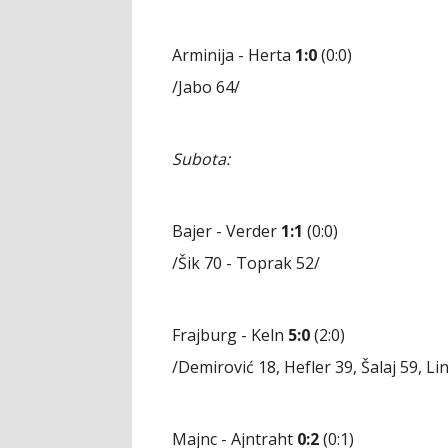
Arminija - Herta
1:0
(0:0)
/Jabo 64/
Subota:
Bajer - Verder
1:1
(0:0)
/Šik 70 - Toprak 52/
Frajburg - Keln
5:0
(2:0)
/Demirović 18, Hefler 39, Šalaj 59, Li
Majnc - Ajntraht
0:2
(0:1)