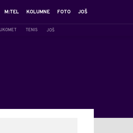
M:TEL
KOLUMNE
FOTO
JOŠ
UKOMET
TENIS
JOŠ