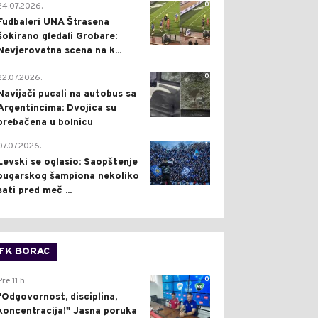
0
24.07.2026.
Fudbaleri UNA Štrasena
šokirano gledali Grobare:
Nevjerovatna scena na k...
0
22.07.2026.
Navijači pucali na autobus sa
Argentincima: Dvojica su
prebačena u bolnicu
1
07.07.2026.
Levski se oglasio: Saopštenje
bugarskog šampiona nekoliko
sati pred meč ...
FK BORAC
0
Pre 11 h
"Odgovornost, disciplina,
koncentracija!" Jasna poruka