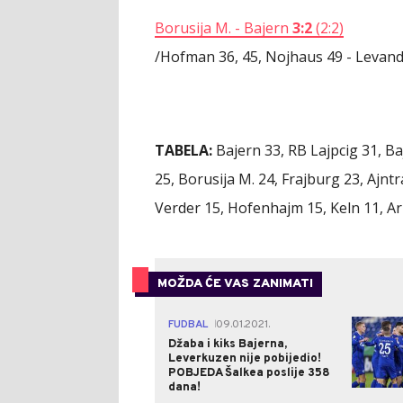
Borusija M. - Bajern
3:2
(2:2)
/Hofman 36, 45, Nojhaus 49 - Levand
TABELA:
Bajern 33, RB Lajpcig 31, Ba
25, Borusija M. 24, Frajburg 23, Ajntr
Verder 15, Hofenhajm 15, Keln 11, Armi
MOŽDA ĆE VAS ZANIMATI
FUDBAL
09.01.2021.
|
Džaba i kiks Bajerna,
Leverkuzen nije pobijedio!
POBJEDA Šalkea poslije 358
dana!