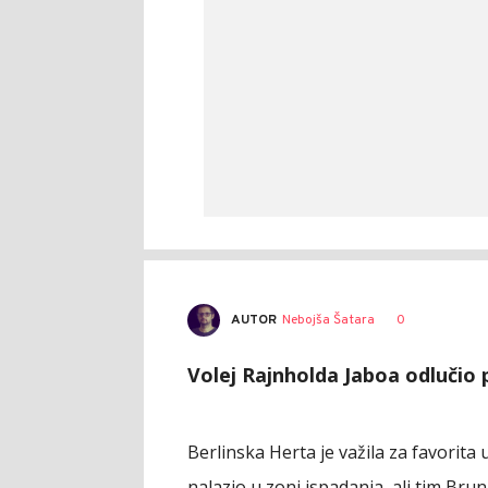
AUTOR
Nebojša Šatara
0
Volej Rajnholda Jaboa odlučio 
Berlinska Herta je važila za favorita
nalazio u zoni ispadanja, ali tim Brun