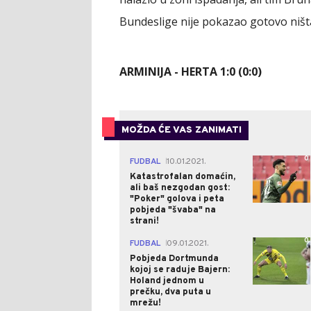
Bundeslige nije pokazao gotovo ništa
ARMINIJA - HERTA 1:0 (0:0)
MOŽDA ĆE VAS ZANIMATI
0
FUDBAL
10.01.2021.
|
Katastrofalan domaćin,
ali baš nezgodan gost:
"Poker" golova i peta
pobjeda "švaba" na
strani!
0
FUDBAL
09.01.2021.
|
Pobjeda Dortmunda
kojoj se raduje Bajern:
Holand jednom u
prečku, dva puta u
mrežu!