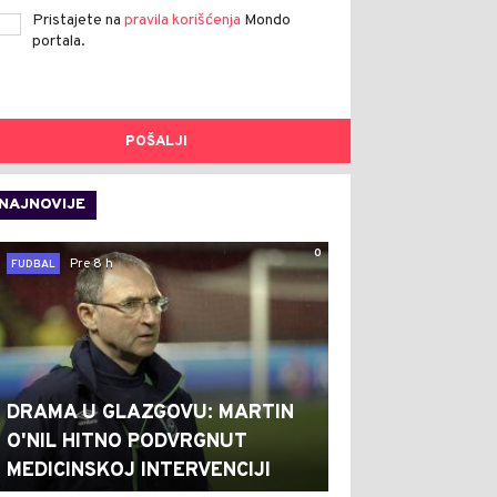
Pristajete na
pravila korišćenja
Mondo
portala.
POŠALJI
NAJNOVIJE
0
Pre 8 h
FUDBAL
DRAMA U GLAZGOVU: MARTIN
O'NIL HITNO PODVRGNUT
MEDICINSKOJ INTERVENCIJI