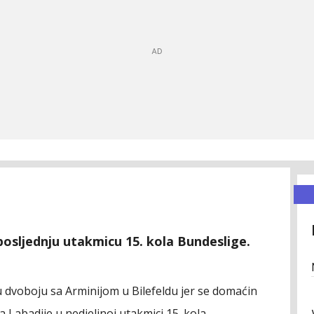
posljednju utakmicu 15. kola Bundeslige.
 u dvoboju sa Arminijom u Bilefeldu jer se domaćin
a Labadije u nedjeljnoj utakmici 15. kola