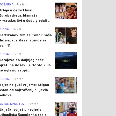
0
KOŠARKA
Pre 8 h
|
Srbija u četvrtfinalu
Eurobasketa, blamaža
Hrvatske: Svi u čudu gledali ...
0
FUDBAL
Pre 9 h
|
Partizanov tim za Tobol: Saša
Ilić napada Kazahstance sa
ovih 11
0
FUDBAL
Pre 9 h
|
Sarajevo do daljnjeg neće
igrati na Koševu!? Bordo klub
se oglasio saopš...
0
FUDBAL
Pre 9 h
|
Bajer ne gubi vrijeme: Stigao
jedan od najtraženijih lijevih
bekova
0
OSTALI SPORTOVI
Pre 9 h
|
Skijaški svijet u nevjerici:
Olimpijska šampionka rekla