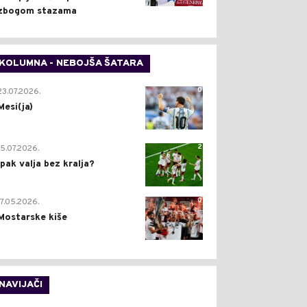
zbogom stazama
KOLUMNA - NEBOJŠA ŠATARA
0
23.07.2026.
Mesi(ja)
2
15.07.2026.
Ipak valja bez kralja?
0
17.05.2026.
Mostarske kiše
NAVIJAČI