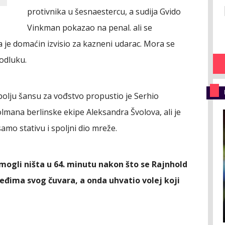
protivnika u šesnaestercu, a sudija Gvido
Vinkman pokazao na penal. ali se
 je domaćin izvisio za kazneni udarac. Mora se
 odluku.
lju šansu za vođstvo propustio je Serhio
lmana berlinske ekipe Aleksandra Švolova, ali je
mo stativu i spoljni dio mreže.
u mogli ništa u 64. minutu nakon što se Rajnhold
 leđima svog čuvara, a onda uhvatio volej koji