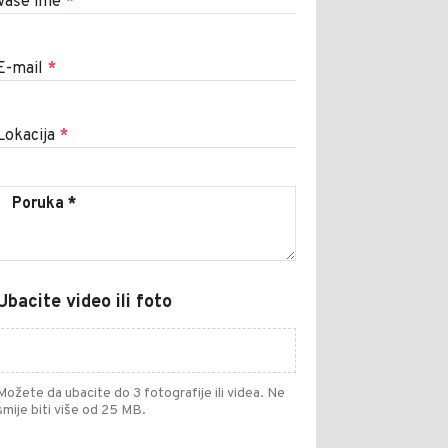
Vaše ime
*
E-mail
*
Lokacija
*
Ubacite video ili foto
Možete da ubacite do 3 fotografije ili videa. Ne
smije biti više od 25 MB.