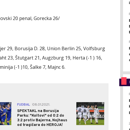
ovski 20 penal, Gorecka 26/
jer 29, Borusija D. 28, Union Berlin 25, Volfsburg
aht 23, Štutgart 21, Augzburg 19, Herta (-1 ) 16,
nija (-1 )10, Šalke 7, Majnc 6.
0
0
FUDBAL
08.01.2021.
|
SPEKTAKL na Borusija
Parku: "Koltovi" od 0:2 do
3:2 protiv Bajerna, Nojhaus
od tragičara do HEROJA!