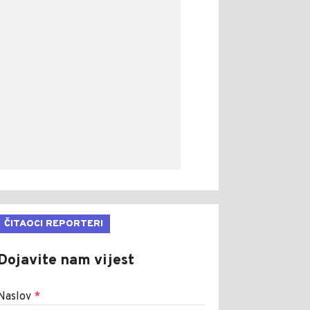
ČITAOCI REPORTERI
Dojavite nam vijest
Naslov
*