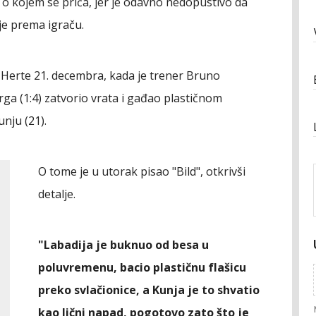
o kojem se priča, jer je odavno nedopustivo da
je prema igraču.
i Herte 21. decembra, kada je trener Bruno
rga (1:4) zatvorio vrata i gađao plastičnom
unju (21).
O tome je u utorak pisao "Bild", otkrivši
detalje.
"Labadija je buknuo od besa u
poluvremenu, bacio plastičnu flašicu
preko svlačionice, a Kunja je to shvatio
kao lični napad, pogotovo zato što je