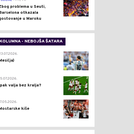
FUDBAL
Pre 1 h
Zbog problema u Seuti,
Barselona otkazala
gostovanje u Maroku
KOLUMNA - NEBOJŠA ŠATARA
0
23.07.2026.
Mesi(ja)
2
15.07.2026.
Ipak valja bez kralja?
0
17.05.2026.
Mostarske kiše