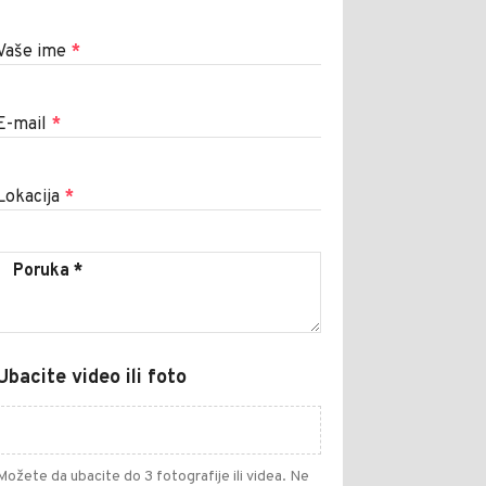
Vaše ime
*
E-mail
*
Lokacija
*
Ubacite video ili foto
Možete da ubacite do 3 fotografije ili videa. Ne