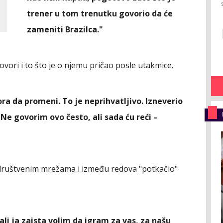
trener u tom trenutku govorio da će
zameniti Brazilca."
govori i to što je o njemu pričao posle utakmice.
ora da promeni. To je neprihvatljivo. Izneverio
 Ne govorim ovo često, ali sada ću reći –
 društvenim mrežama i između redova "potkačio"
ali ja zaista volim da igram za vas, za našu