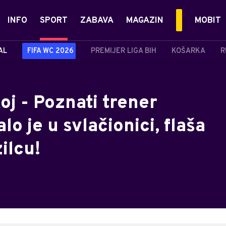
INFO
SPORT
ZABAVA
MAGAZIN
MOBIT
AL
FIFA WC 2026
PREMIJER LIGA BIH
KOŠARKA
R
j - Poznati trener
lo je u svlačionici, flaša
ilcu!