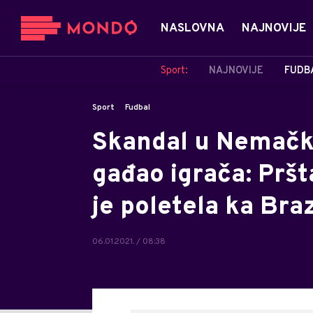
NASLOVNA
NAJNOVIJE
Sport:
NAJNOVIJE
FUDB
Sport
Fudbal
Skandal u Nemačko
gađao igrača: Pršta
je poletela ka Braz
06.01.2021. / 08:38