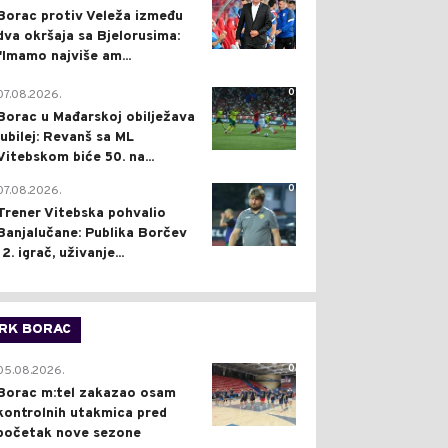
Borac protiv Veleža između
dva okršaja sa Bjelorusima:
"Imamo najviše am...
0
07.08.2026.
Borac u Mađarskoj obilježava
jubilej: Revanš sa ML
Vitebskom biće 50. na...
0
07.08.2026.
Trener Vitebska pohvalio
Banjalučane: Publika Borčev
12. igrač, uživanje...
RK BORAC
0
05.08.2026.
Borac m:tel zakazao osam
kontrolnih utakmica pred
početak nove sezone