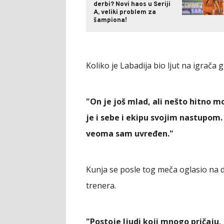
derbi? Novi haos u Seriji
A, veliki problem za
šampiona!
Koliko je Labadija bio ljut na igrača 
"On je još mlad, ali nešto hitno m
je i sebe i ekipu svojim nastupom.
veoma sam uvređen."
Kunja se posle tog meča oglasio na
trenera.
"Postoje ljudi koji mnogo pričaju, 