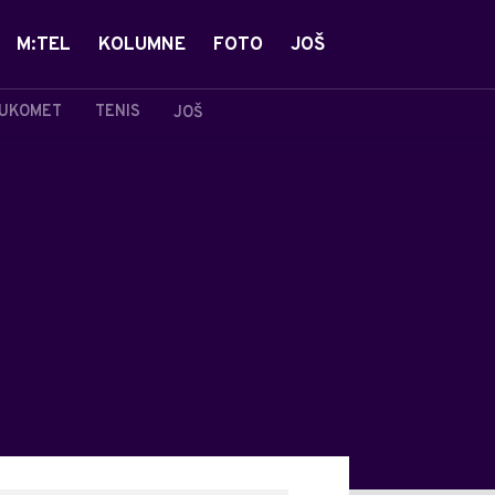
M:TEL
KOLUMNE
FOTO
JOŠ
UKOMET
TENIS
JOŠ