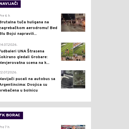
NAVIJAČI
0
Pre 6 h
Brutalna tuča huligana na
zagrebačkom aerodromu! Bed
Blu Bojsi napravili...
0
24.07.2026.
Fudbaleri UNA Štrasena
šokirano gledali Grobare:
Nevjerovatna scena na k...
0
22.07.2026.
Navijači pucali na autobus sa
Argentincima: Dvojica su
prebačena u bolnicu
FK BORAC
0
Pre 7 h