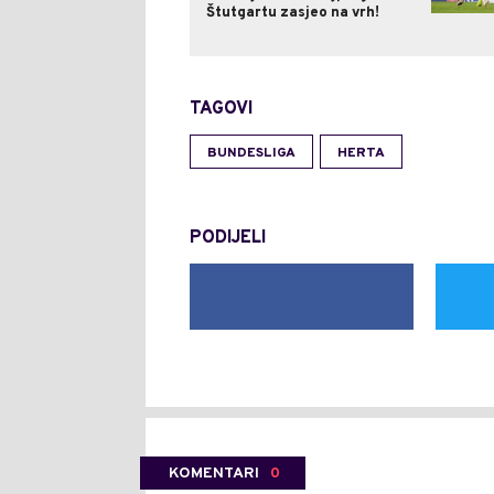
Štutgartu zasjeo na vrh!
TAGOVI
BUNDESLIGA
HERTA
PODIJELI
KOMENTARI
0