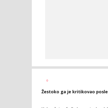
Bojan
AUTOR
0
Jakovljević
Žestoko ga je kritikovao posl