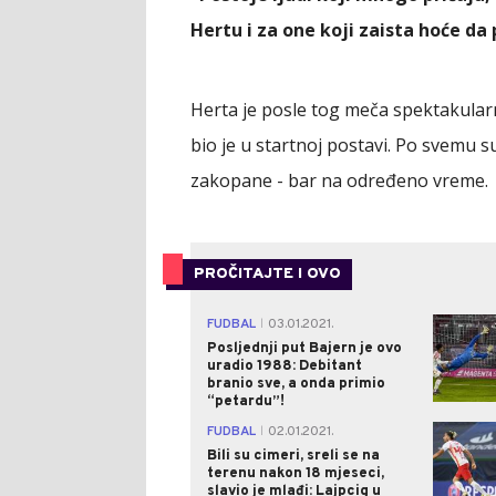
Hertu i za one koji zaista hoće da
Herta je posle tog meča spektakularn
bio je u startnoj postavi. Po svemu
zakopane - bar na određeno vreme.
PROČITAJTE I OVO
FUDBAL
03.01.2021.
|
Posljednji put Bajern je ovo
uradio 1988: Debitant
branio sve, a onda primio
“petardu”!
FUDBAL
02.01.2021.
|
Bili su cimeri, sreli se na
terenu nakon 18 mjeseci,
slavio je mlađi: Lajpcig u