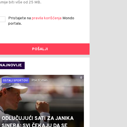
smije biti više od 25 MB.
Pristajete na
pravila korišćenja
Mondo
portala.
POŠALJI
NAJNOVIJE
0
Pre 17 min
OSTALI SPORTOVI
ODLUČUJUĆI SATI ZA JANIKA
SINERA: SVI ČEKAJU DA SE