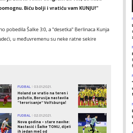
 pomognu. Biću bolji i vratiću vam KUNJU!"
o pobedila Šalke 3:0, a "desetka" Berlinaca Kunja
 sudeći, u međuvremenu su neke ratne sekire
0
0
FUDBAL
03.01.2021.
|
Holand se vratio na teren i
požutio, Borusija nastavila
“terorisanje” Volfsburga!
0
0
FUDBAL
02.01.2021.
|
Nova godina – stare navike:
Nastasić i Šalke TONU, dijeli
ih jedan meč od