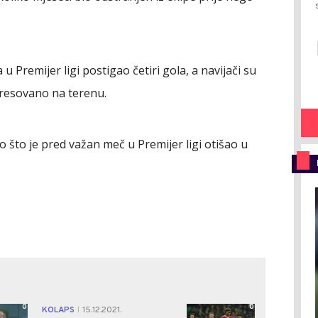
 Premijer ligi postigao četiri gola, a navijači su
teresovano na terenu.
 što je pred važan meč u Premijer ligi otišao u
0
0
KOLAPS
15.12.2021.
|