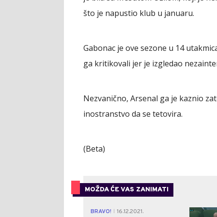
što je napustio klub u januaru.
Gabonac je ove sezone u 14 utakmica u
ga kritikovali jer je izgledao nezain
Nezvanično, Arsenal ga je kaznio zato
inostranstvo da se tetovira.
(Beta)
MOŽDA ĆE VAS ZANIMATI
BRAVO!
16.12.2021.
|