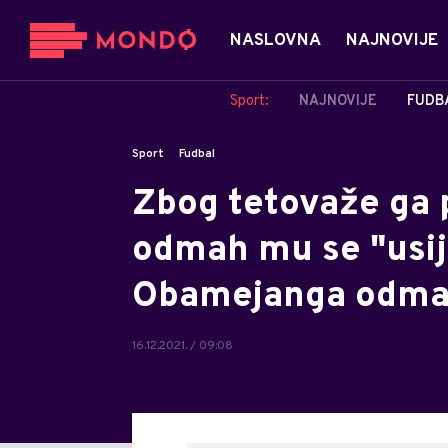
NASLOVNA
NAJNOVIJE
Sport:
NAJNOVIJE
FUDB
Sport
Fudbal
Zbog tetovaže ga 
odmah mu se "usij
Obamejanga odmah
16.12.2021. / 09:08