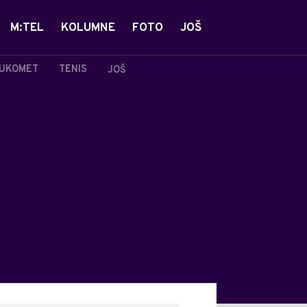
M:TEL
KOLUMNE
FOTO
JOŠ
UKOMET
TENIS
JOŠ