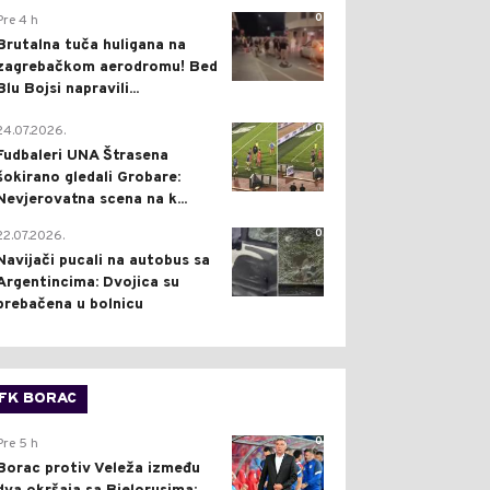
0
Pre 4 h
Brutalna tuča huligana na
zagrebačkom aerodromu! Bed
Blu Bojsi napravili...
0
24.07.2026.
Fudbaleri UNA Štrasena
šokirano gledali Grobare:
Nevjerovatna scena na k...
0
22.07.2026.
Navijači pucali na autobus sa
Argentincima: Dvojica su
prebačena u bolnicu
FK BORAC
0
Pre 5 h
Borac protiv Veleža između