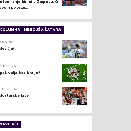
intoniranje himni u Zagrebu: O
ovom potezu...
KOLUMNA - NEBOJŠA ŠATARA
0
23.07.2026.
Mesi(ja)
2
15.07.2026.
Ipak valja bez kralja?
0
17.05.2026.
Mostarske kiše
NAVIJAČI