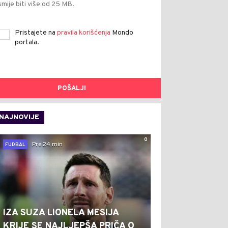
smije biti više od 25 MB.
Pristajete na
pravila korišćenja
Mondo
portala.
POŠALJI
NAJNOVIJE
0
Pre 24 min
FUDBAL
IZA SUZA LIONELA MESIJA
KRIJE SE NAJLJEPŠA PRIČA O