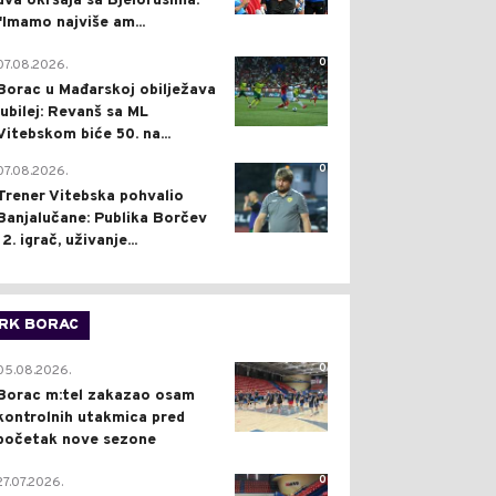
dva okršaja sa Bjelorusima:
"Imamo najviše am...
0
07.08.2026.
Borac u Mađarskoj obilježava
jubilej: Revanš sa ML
Vitebskom biće 50. na...
0
07.08.2026.
Trener Vitebska pohvalio
Banjalučane: Publika Borčev
12. igrač, uživanje...
RK BORAC
0
05.08.2026.
Borac m:tel zakazao osam
kontrolnih utakmica pred
početak nove sezone
0
27.07.2026.