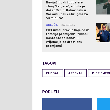
Navijači tukli fudbalere
zbog "fenjera", a onda je
došao Srbin: Kakav debi u
Varšavi - dali četiri gola za
53 minuta!
ODLUČILI
15.12.2021.
|
FIFA uvodi pravilo koje će iz
temelja promijeniti fudbal:
Dosta ste se bahatili,
vrijeme je za drastičnu
promjenu!
TAGOVI
FUDBAL
ARSENAL
PJER EMER
PODIJELI