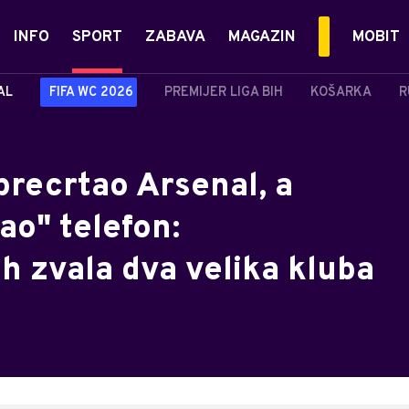
INFO
SPORT
ZABAVA
MAGAZIN
MOBIT
AL
FIFA WC 2026
PREMIJER LIGA BIH
KOŠARKA
R
precrtao Arsenal, a
ao" telefon:
 zvala dva velika kluba