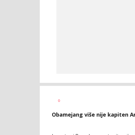
Haris
AUTOR
0
Krhalić
Obamejang više nije kapiten Ars