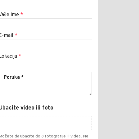
Vaše ime
*
E-mail
*
Lokacija
*
Ubacite video ili foto
Možete da ubacite do 3 fotografije ili videa. Ne