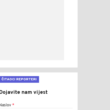
ČITAOCI REPORTERI
Dojavite nam vijest
Naslov
*