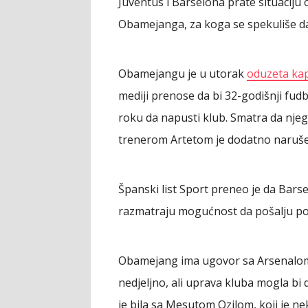
Juventus i Barselona prate situacij
Obamejanga, za koga se spekuliše da
Obamejangu je u utorak
oduzeta kap
mediji prenose da bi 32-godišnji f
roku da napusti klub. Smatra da nje
trenerom Artetom je dodatno naruše
Španski list Sport preneo je da Barsel
razmatraju mogućnost da pošalju po
Obamejang ima ugovor sa Arsenalom d
nedjeljno, ali uprava kluba mogla bi 
je bila sa Mesutom Ozilom, koji je ne