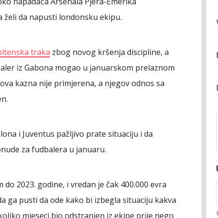
u oko napadača Arsenala Pjera-Emerika
 želi da napusti londonsku ekipu.
itenska traka
zbog novog kršenja discipline, a
udbaler iz Gabona mogao u januarskom prelaznom
gova kazna nije primjerena, a njegov odnos sa
n.
ona i Juventus pažljivo prate situaciju i da
nude za fudbalera u januaru.
o 2023. godine, i vredan je čak 400.000 evra
da ga pusti da ode kako bi izbegla situaciju kakva
koliko mjeseci bio odstranjen iz ekipe prije nego