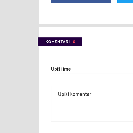
KOMENTARI
0
Upiši ime