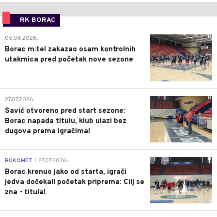
RK BORAC
0
05.08.2026.
Borac m:tel zakazao osam kontrolnih
utakmica pred početak nove sezone
0
27.07.2026.
Savić otvoreno pred start sezone:
Borac napada titulu, klub ulazi bez
dugova prema igračima!
0
RUKOMET
27.07.2026.
|
Borac krenuo jako od starta, igrači
jedva dočekali početak priprema: Cilj se
zna - titula!