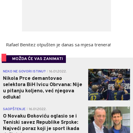
Rafael Benitez otpušten je danas sa mjesa trenera!
MOŽDA ĆE VAS ZANIMATI
0
NEKO NE GOVORI ISTINU?
16.01.2022.
|
Nikola Prce demantovao
selektora BiH Ivicu Obrvana: Nije
u pitanju koljeno, već njegova
odluka!
0
SAOPŠTENJE
16.01.2022.
|
O Novaku Đokoviću oglasio se i
Teniski savez Republike Srpske:
Najveći poraz koji je sport ikada