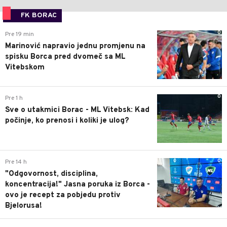
FK BORAC
0
Pre 19 min
Marinović napravio jednu promjenu na
spisku Borca pred dvomeč sa ML
Vitebskom
0
Pre 1 h
Sve o utakmici Borac - ML Vitebsk: Kad
počinje, ko prenosi i koliki je ulog?
0
Pre 14 h
"Odgovornost, disciplina,
koncentracija!" Jasna poruka iz Borca -
ovo je recept za pobjedu protiv
Bjelorusa!