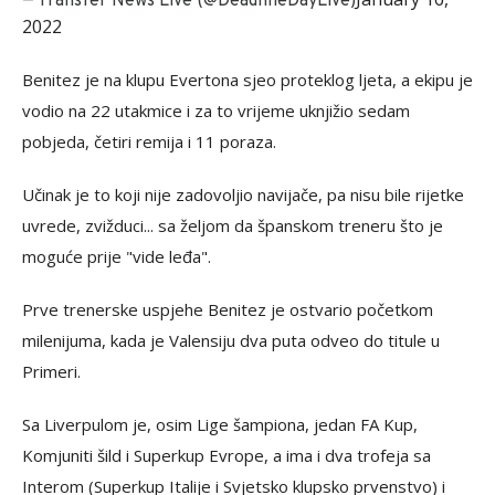
— Transfer News Live (@DeadlineDayLive)
2022
Benitez je na klupu Evertona sjeo proteklog ljeta, a ekipu je
vodio na 22 utakmice i za to vrijeme uknjižio sedam
pobjeda, četiri remija i 11 poraza.
Učinak je to koji nije zadovoljio navijače, pa nisu bile rijetke
uvrede, zvižduci... sa željom da španskom treneru što je
moguće prije "vide leđa".
Prve trenerske uspjehe Benitez je ostvario početkom
milenijuma, kada je Valensiju dva puta odveo do titule u
Primeri.
Sa Liverpulom je, osim Lige šampiona, jedan FA Kup,
Komjuniti šild i Superkup Evrope, a ima i dva trofeja sa
Interom (Superkup Italije i Svjetsko klupsko prvenstvo) i