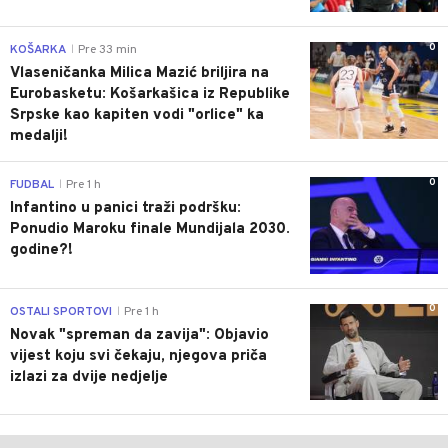
0
KOŠARKA
Pre 33 min
|
Vlaseničanka Milica Mazić briljira na
Eurobasketu: Košarkašica iz Republike
Srpske kao kapiten vodi "orlice" ka
medalji!
0
FUDBAL
Pre 1 h
|
Infantino u panici traži podršku:
Ponudio Maroku finale Mundijala 2030.
godine?!
0
OSTALI SPORTOVI
Pre 1 h
|
Novak "spreman da zavija": Objavio
vijest koju svi čekaju, njegova priča
izlazi za dvije nedjelje