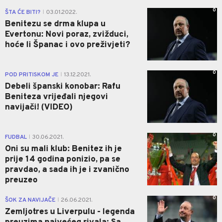
0
ŠTA ĆE BITI?
03.01.2022.
|
Benitezu se drma klupa u
Evertonu: Novi poraz, zvižduci,
hoće li Španac i ovo preživjeti?
0
POD PRITISKOM JE
13.12.2021.
|
Debeli španski konobar: Rafu
Beniteza vrijeđali njegovi
navijači! (VIDEO)
0
FUDBAL
30.06.2021.
|
Oni su mali klub: Benitez ih je
prije 14 godina ponizio, pa se
pravdao, a sada ih je i zvanično
preuzeo
0
ŠOK ZA NAVIJAČE
26.06.2021.
|
Zemljotres u Liverpulu - legenda