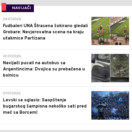
NAVIJAČI
0
24.07.2026.
Fudbaleri UNA Štrasena šokirano gledali
Grobare: Nevjerovatna scena na kraju
utakmice Partizana
0
22.07.2026.
Navijači pucali na autobus sa
Argentincima: Dvojica su prebačena u
bolnicu
1
07.07.2026.
Levski se oglasio: Saopštenje
bugarskog šampiona nekoliko sati pred
meč sa Borcem!