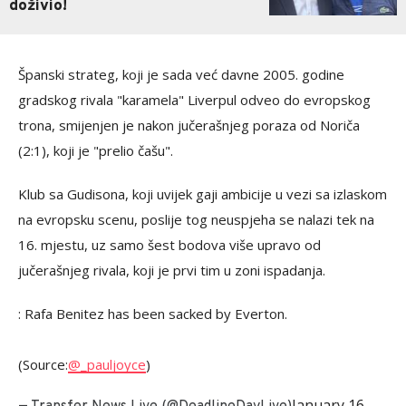
doživio!
Španski strateg, koji je sada već davne 2005. godine
gradskog rivala "karamela" Liverpul odveo do evropskog
trona, smijenjen je nakon jučerašnjeg poraza od Noriča
(2:1), koji je "prelio čašu".
Klub sa Gudisona, koji uvijek gaji ambicije u vezi sa izlaskom
na evropsku scenu, poslije tog neuspjeha se nalazi tek na
16. mjestu, uz samo šest bodova više upravo od
jučerašnjeg rivala, koji je prvi tim u zoni ispadanja.
: Rafa Benitez has been sacked by Everton.
(Source:
@_pauljoyce
)
January 16,