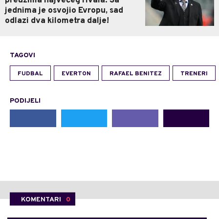
preuzima najvećeg rivala: Sa
jednima je osvojio Evropu, sad
odlazi dva kilometra dalje!
TAGOVI
FUDBAL
EVERTON
RAFAEL BENITEZ
TRENERI
PODIJELI
KOMENTARI
0