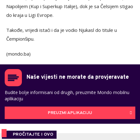
Napolijem (Kup i Superkup Italije), dok je sa Čelsijem stigao
do kraja u Ligi Evrope.
Takođe, vrijedi istaći i da je vodio Njukasl do titule u
Čempionšipu.
(mondo.ba)
Naše vijesti ne morate da provjeravate
Budite bolje informisani od drugih, preuzmite Mondo mobilnu
aplikaciju
PREUZMI APLIKACIJU
PROČITAJTE I OVO