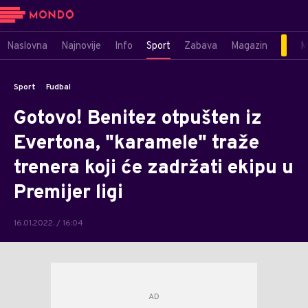
Naslovna
Najnovije
Info
Sport
Zabava
Magazin
M
Sport
Fudbal
Gotovo! Benitez otpušten iz
Evertona, "karamele" traže
trenera koji će zadržati ekipu u
Premijer ligi
16.01.2022. / 16:04