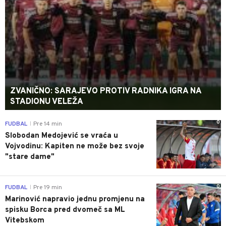
ZVANIČNO: SARAJEVO PROTIV RADNIKA IGRA NA
STADIONU VELEŽA
0
FUDBAL
Pre 14 min
|
Slobodan Medojević se vraća u
Vojvodinu: Kapiten ne može bez svoje
"stare dame"
0
FUDBAL
Pre 19 min
|
Marinović napravio jednu promjenu na
spisku Borca pred dvomeč sa ML
Vitebskom