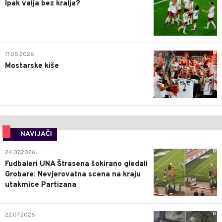
Ipak valja bez kralja?
0
17.05.2026.
Mostarske kiše
NAVIJAČI
0
24.07.2026.
Fudbaleri UNA Štrasena šokirano gledali
Grobare: Nevjerovatna scena na kraju
utakmice Partizana
0
22.07.2026.