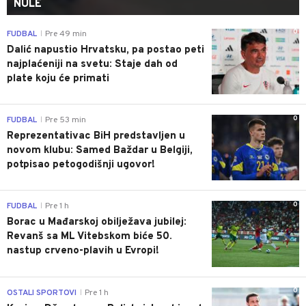
NULE
0
FUDBAL
Pre 49 min
|
Dalić napustio Hrvatsku, pa postao peti
najplaćeniji na svetu: Staje dah od
plate koju će primati
0
FUDBAL
Pre 53 min
|
Reprezentativac BiH predstavljen u
novom klubu: Samed Baždar u Belgiji,
potpisao petogodišnji ugovor!
0
FUDBAL
Pre 1 h
|
Borac u Mađarskoj obilježava jubilej:
Revanš sa ML Vitebskom biće 50.
nastup crveno-plavih u Evropi!
0
OSTALI SPORTOVI
Pre 1 h
|