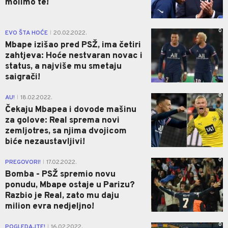
molimo te!
0
EVO ŠTA HOĆE
20.02.2022.
|
Mbape izišao pred PSŽ, ima četiri
zahtjeva: Hoće nestvaran novac i
status, a najviše mu smetaju
saigrači!
0
AU!
18.02.2022.
|
Čekaju Mbapea i dovode mašinu
za golove: Real sprema novi
zemljotres, sa njima dvojicom
biće nezaustavljivi!
0
PREGOVORI!
17.02.2022.
|
Bomba - PSŽ spremio novu
ponudu, Mbape ostaje u Parizu?
Razbio je Real, zato mu daju
milion evra nedjeljno!
0
POGLEDAJTE!
16.02.2022.
|