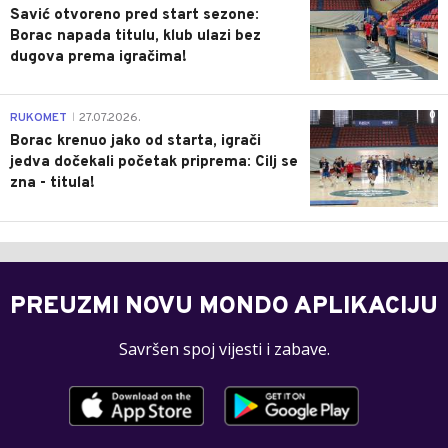
Savić otvoreno pred start sezone:
Borac napada titulu, klub ulazi bez
dugova prema igračima!
0
RUKOMET
27.07.2026.
|
Borac krenuo jako od starta, igrači
jedva dočekali početak priprema: Cilj se
zna - titula!
PREUZMI NOVU MONDO APLIKACIJU
Savršen spoj vijesti i zabave.