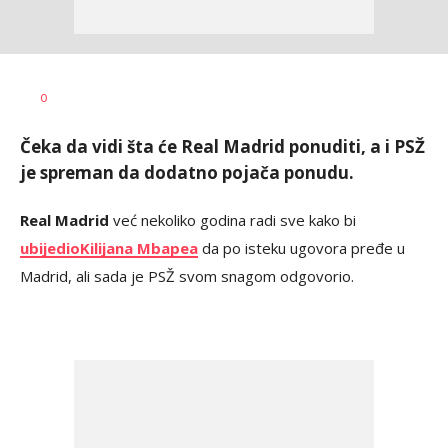
Nikola
AUTOR
0
Lalović
Čeka da vidi šta će Real Madrid ponuditi, a i PSŽ
je spreman da dodatno pojača ponudu.
Real Madrid
već nekoliko godina radi sve kako bi
ubijedio
Kilijana Mbapea
da po isteku ugovora pređe u
Madrid, ali sada je PSŽ svom snagom odgovorio.