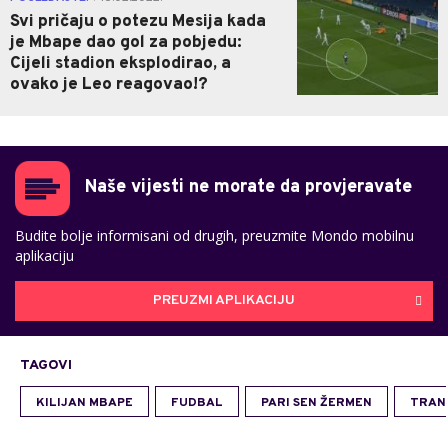
Svi pričaju o potezu Mesija kada
je Mbape dao gol za pobjedu:
Cijeli stadion eksplodirao, a
ovako je Leo reagovao!?
Naše vijesti ne morate da provjeravate
Budite bolje informisani od drugih, preuzmite Mondo mobilnu
aplikaciju
PREUZMI APLIKACIJU
TAGOVI
KILIJAN MBAPE
FUDBAL
PARI SEN ŽERMEN
TRAN