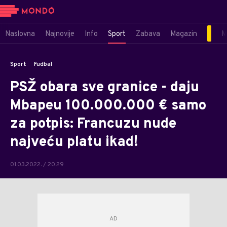
Naslovna
Najnovije
Info
Sport
Zabava
Magazin
M
Sport
Fudbal
PSŽ obara sve granice - daju
Mbapeu 100.000.000 € samo
za potpis: Francuzu nude
najveću platu ikad!
01.03.2022. / 20:29