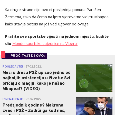
Sa druge strane nije ovo ni posljednja ponuda Pari Sen
Žermena, tako da ćemo na ljeto vjerovatno vidjeti Mbapea
kako stavlja potpis na još veći ugovor od ovoga.
Pratite sve sportske vijesti na jednom mjestu, budite
dio
Mondo sportske zajednice na Viberu!
PROČITAJTE I OVO:
0
POGLEDAJTE!
27.02.2022.
|
Mesi u dresu PSŽ upisao jednu od
najboljih asistencija u životu: Svi
pričaju o magiji, kako je našao
Mbapea!? (VIDEO)
0
IZNENAĐENJE
22.02.2022.
|
Predsjednik godine? Makrona
zvao i PSŽ - Zadrži ga kod nas,