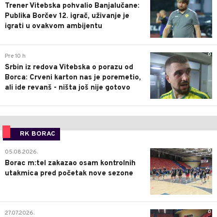
Trener Vitebska pohvalio Banjalučane:
Publika Borčev 12. igrač, uživanje je
igrati u ovakvom ambijentu
0
Pre 10 h
Srbin iz redova Vitebska o porazu od
Borca: Crveni karton nas je poremetio,
ali ide revanš - ništa još nije gotovo
RK BORAC
0
05.08.2026.
Borac m:tel zakazao osam kontrolnih
utakmica pred početak nove sezone
0
27.07.2026.