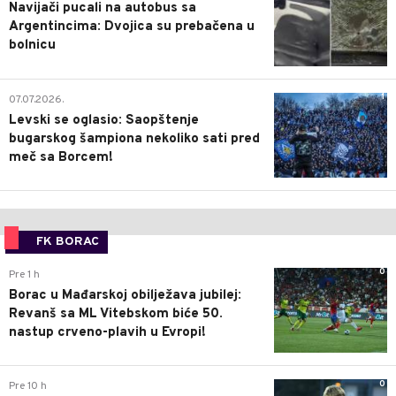
Navijači pucali na autobus sa
Argentincima: Dvojica su prebačena u
bolnicu
1
07.07.2026.
Levski se oglasio: Saopštenje
bugarskog šampiona nekoliko sati pred
meč sa Borcem!
FK BORAC
0
Pre 1 h
Borac u Mađarskoj obilježava jubilej:
Revanš sa ML Vitebskom biće 50.
nastup crveno-plavih u Evropi!
0
Pre 10 h