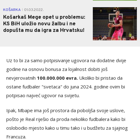
0
KOŠARKA
01.03.2022.
|
Košarkaš Mege opet u problemu:
KS BiH uložio novu žalbu i ne
dopušta mu da igra za Hrvatsku!
Uz to bi za samo potpisivanje ugovora na dodatne dvije
godine na osnovu bonusa za lojalnost dobiti još
nevjerovatnih
100.000.000 evra.
Ukoliko bi pristao da
ostane fudbaler "svetaca" do juna 2024. godine ovim bi
potpisao najveć ugovor na svijetu.
Ipak, Mbape ima još prostora da poboljša svoje uslove,
pošto je Real riješio da proda nekoliko fudbalera kako bi
oslobodio mjesto kako u timu tako i u budžetu za sjajnog
Francuza.