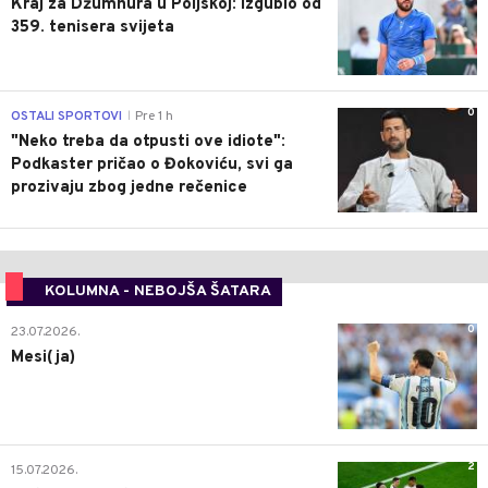
Kraj za Džumhura u Poljskoj: Izgubio od
359. tenisera svijeta
0
OSTALI SPORTOVI
Pre 1 h
|
"Neko treba da otpusti ove idiote":
Podkaster pričao o Đokoviću, svi ga
prozivaju zbog jedne rečenice
KOLUMNA - NEBOJŠA ŠATARA
0
23.07.2026.
Mesi(ja)
2
15.07.2026.