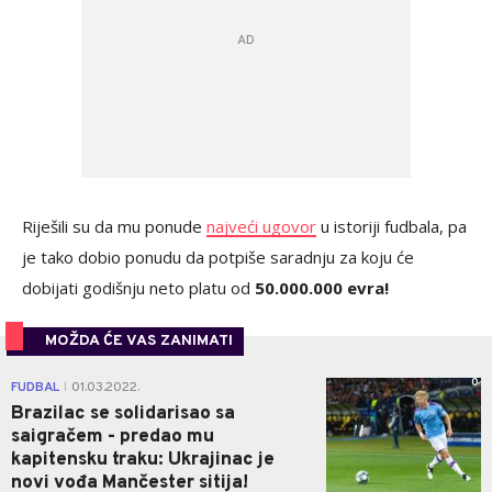
Riješili su da mu ponude
najveći ugovor
u istoriji fudbala, pa
je tako dobio ponudu da potpiše saradnju za koju će
dobijati godišnju neto platu od
50.000.000 evra!
MOŽDA ĆE VAS ZANIMATI
0
FUDBAL
01.03.2022.
|
Brazilac se solidarisao sa
saigračem - predao mu
kapitensku traku: Ukrajinac je
novi vođa Mančester sitija!