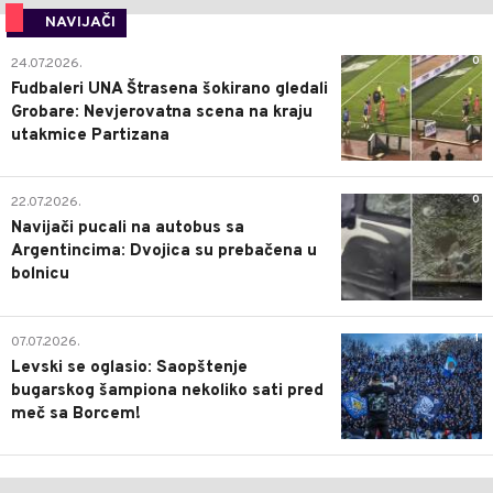
NAVIJAČI
0
24.07.2026.
Fudbaleri UNA Štrasena šokirano gledali
Grobare: Nevjerovatna scena na kraju
utakmice Partizana
0
22.07.2026.
Navijači pucali na autobus sa
Argentincima: Dvojica su prebačena u
bolnicu
1
07.07.2026.
Levski se oglasio: Saopštenje
bugarskog šampiona nekoliko sati pred
meč sa Borcem!