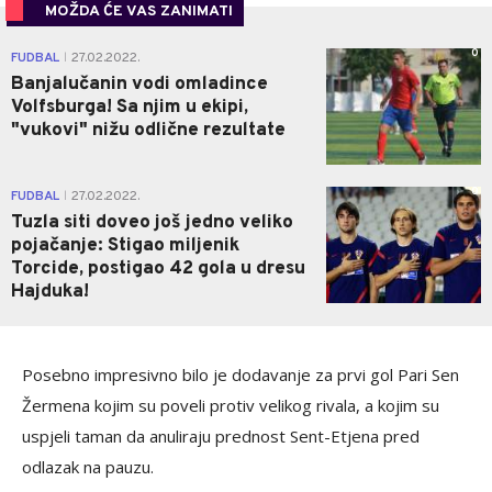
MOŽDA ĆE VAS ZANIMATI
0
FUDBAL
27.02.2022.
|
Banjalučanin vodi omladince
Volfsburga! Sa njim u ekipi,
"vukovi" nižu odlične rezultate
0
FUDBAL
27.02.2022.
|
Tuzla siti doveo još jedno veliko
pojačanje: Stigao miljenik
Torcide, postigao 42 gola u dresu
Hajduka!
Posebno impresivno bilo je dodavanje za prvi gol Pari Sen
Žermena kojim su poveli protiv velikog rivala, a kojim su
uspjeli taman da anuliraju prednost Sent-Etjena pred
odlazak na pauzu.