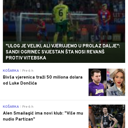
"ULOG JE VELIKI, ALI VJERUJEMO U PROLAZ DALJE":
SANDI OGRINEC SVJESTAN ŠTA NOSI REVANŠ
PROTIV VITEBSKA
0
KOŠARKA
Pre 6 h
|
Bivša vjerenica traži 50 miliona dolara
od Luke Dončića
0
KOŠARKA
Pre 6 h
|
Alen Smailagić ima novi klub: "Više mu
nudio Partizan"