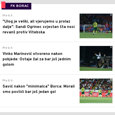
FK BORAC
0
Pre 6 h
"Ulog je veliki, ali vjerujemo u prolaz
dalje": Sandi Ogrinec svjestan šta nosi
revanš protiv Vitebska
0
Pre 6 h
Vinko Marinović otvoreno nakon
pobjede: Ostaje žal za bar još jednim
golom
0
Pre 6 h
Savić nakon "minimalca" Borca: Morali
smo postići bar još jedan gol