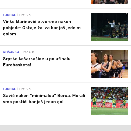
0
FUDBAL
Pre 6 h
|
Vinko Marinović otvoreno nakon
pobjede: Ostaje žal za bar još jednim
golom
0
KOŠARKA
Pre 6 h
|
Srpske košarkašice u polufinalu
Eurobasketa!
0
FUDBAL
Pre 6 h
|
Savić nakon "minimalca" Borca: Morali
smo postići bar još jedan gol