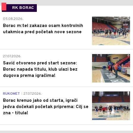
RK BORAC
0
05.08.2026.
Borac m:tel zakazao osam kontrolnih
utakmica pred početak nove sezone
0
27.07.2026.
Savić otvoreno pred start sezone:
Borac napada titulu, klub ulazi bez
dugova prema igračima!
0
RUKOMET
27.07.2026.
|
Borac krenuo jako od starta, igrači
jedva dočekali početak priprema: Cilj se
zna - titula!