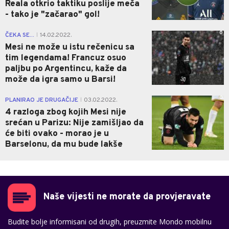
Reala otkrio taktiku poslije meča
- tako je "začarao" gol!
0
ČEKA SE...
14.02.2022.
|
Mesi ne može u istu rečenicu sa
tim legendama! Francuz osuo
paljbu po Argentincu, kaže da
može da igra samo u Barsi!
0
PLANIRAO JE DRUGAČIJE
03.02.2022.
|
4 razloga zbog kojih Mesi nije
srećan u Parizu: Nije zamišljao da
će biti ovako - morao je u
Barselonu, da mu bude lakše
Naše vijesti ne morate da provjeravate
Budite bolje informisani od drugih, preuzmite Mondo mobilnu