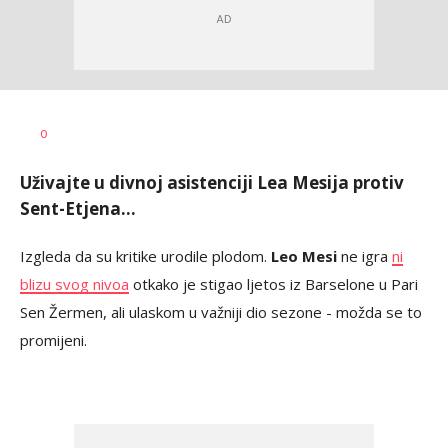
Dragan
AUTOR
0
Šutvić
Uživajte u divnoj asistenciji Lea Mesija protiv
Sent-Etjena...
Izgleda da su kritike urodile plodom.
Leo Mesi
ne igra
ni
blizu svog nivoa
otkako je stigao ljetos iz Barselone u Pari
Sen Žermen, ali ulaskom u važniji dio sezone - možda se to
promijeni.