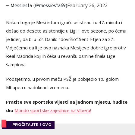
February 26, 2022
— Messiesta (@messiesta69)
Nakon toga je Mesi istom igraču asistirao i u 47. minutu i
došao do desete asistencije u Ligi 1 ove sezone, po čemu
je lider, da bi u 52. Danilo "dovršio" Sent-Etjen za 3:1.
Vidjećemo da li je ovo naznaka Mesijeve dobre igre protiv
Real Madrida koji ih čeka u revanšu osmine finala Lige
šampiona.
Podsjetimo, u prvom meču PSŽ je pobijedio 1:0 golom
Mbapea u nadoknadi vremena.
Pratite sve sportske vijesti na jednom mjestu, budite
dio
Mondo sportske zajednice na Viberu!
PROČITAJTE I OVO