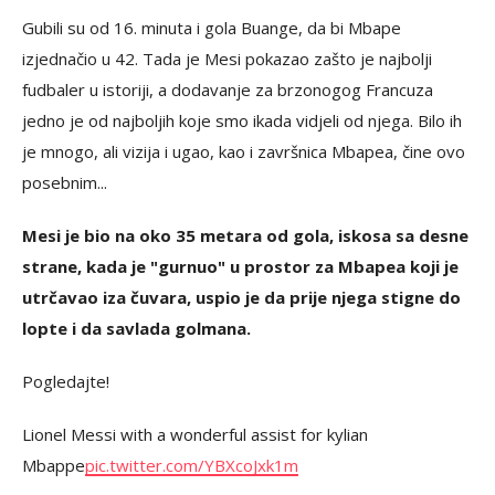
Gubili su od 16. minuta i gola Buange, da bi Mbape
izjednačio u 42. Tada je Mesi pokazao zašto je najbolji
fudbaler u istoriji, a dodavanje za brzonogog Francuza
jedno je od najboljih koje smo ikada vidjeli od njega. Bilo ih
je mnogo, ali vizija i ugao, kao i završnica Mbapea, čine ovo
posebnim...
Mesi je bio na oko 35 metara od gola, iskosa sa desne
strane, kada je "gurnuo" u prostor za Mbapea koji je
utrčavao iza čuvara, uspio je da prije njega stigne do
lopte i da savlada golmana.
Pogledajte!
Lionel Messi with a wonderful assist for kylian
Mbappe
pic.twitter.com/YBXcoJxk1m