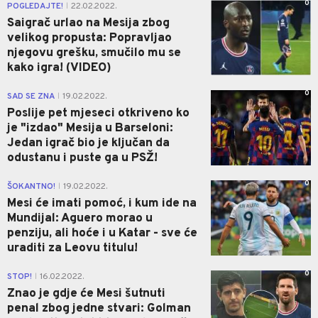
0
POGLEDAJTE!
22.02.2022.
|
Saigrač urlao na Mesija zbog
velikog propusta: Popravljao
njegovu grešku, smučilo mu se
kako igra! (VIDEO)
0
SAD SE ZNA
19.02.2022.
|
Poslije pet mjeseci otkriveno ko
je "izdao" Mesija u Barseloni:
Jedan igrač bio je ključan da
odustanu i puste ga u PSŽ!
0
ŠOKANTNO!
19.02.2022.
|
Mesi će imati pomoć, i kum ide na
Mundijal: Aguero morao u
penziju, ali hoće i u Katar - sve će
uraditi za Leovu titulu!
0
STOP!
16.02.2022.
|
Znao je gdje će Mesi šutnuti
penal zbog jedne stvari: Golman