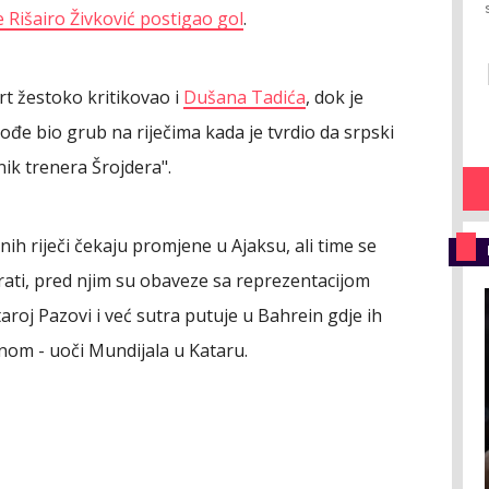
Rišairo Živković postigao gol
.
t žestoko kritikovao i
Dušana Tadića
, dok je
kođe bio grub na riječima kada je tvrdio da srpski
enik trenera Šrojdera".
nih riječi čekaju promjene u Ajaksu, ali time se
rati, pred njim su obaveze sa reprezentacijom
roj Pazovi i već sutra putuje u Bahrein gdje ih
nom - uoči Mundijala u Kataru.