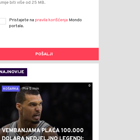
smije biti više od 25 MB.
Pristajete na
pravila korišćenja
Mondo
portala.
POŠALJI
NAJNOVIJE
0
Pre 5 min
KOŠARKA
VEMBANJAMA PLAĆA 100.000
DOLARA NEDJELJNO LEGENDI: