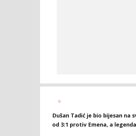
Goran
AUTOR
0
Arbutina
Dušan Tadić je bio bijesan na
od 3:1 protiv Emena, a legenda