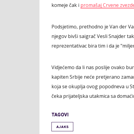
komeje čak i
promašaj Crvene zvezde 
Podsjetimo, prethodno je Van der Var
njegov bivši saigrač Vesli Snajder ta
reprezentativac bira tim i da je "milj
Vidjećemo da li nas poslije ovako bur
kapiten Srbije neće pretjerano zama
koja se okuplja ovog popodneva u Sta
čeka prijateljska utakmica sa domaći
TAGOVI
AJAKS