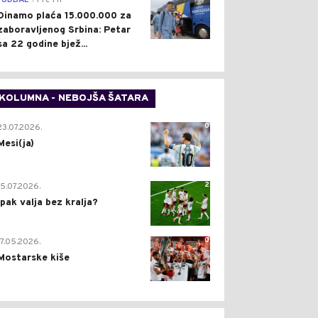
FUDBAL
Pre 1 h
Dinamo plaća 15.000.000 za
zaboravljenog Srbina: Petar
sa 22 godine bjež...
KOLUMNA - NEBOJŠA ŠATARA
0
23.07.2026.
Mesi(ja)
2
15.07.2026.
Ipak valja bez kralja?
0
17.05.2026.
Mostarske kiše