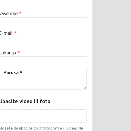
Vaše ime
*
E-mail
*
Lokacija
*
Ubacite video ili foto
Možete da ubacite do 3 fotografije ili videa. Ne