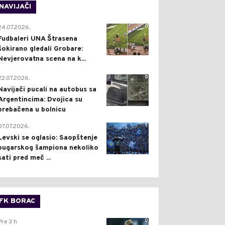
NAVIJAČI
0
24.07.2026.
Fudbaleri UNA Štrasena
šokirano gledali Grobare:
Nevjerovatna scena na k...
0
22.07.2026.
Navijači pucali na autobus sa
Argentincima: Dvojica su
prebačena u bolnicu
1
07.07.2026.
Levski se oglasio: Saopštenje
bugarskog šampiona nekoliko
sati pred meč ...
FK BORAC
0
Pre 3 h