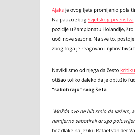
Ajaks
je ovog ljeta promijenio pola ti
Na pauzu zbog
Svjetskog prvenstva
pozicije u šampionatu Holandije, što 
uoči nove sezone. Na sve to, postoje 
zbog toga je reagovao i njihov bivši 
Navikli smo od njega da često
kritik
otišao toliko daleko da je optužio 
"sabotiraju" svog šefa
.
"Možda ovo ne bih smio da kažem, ali 
namjerno sabotirali drugo poluvrijem
bez dlake na jeziku Rafael van der Va