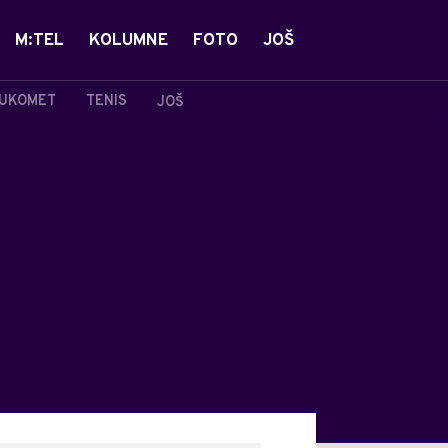
M:TEL
KOLUMNE
FOTO
JOŠ
UKOMET
TENIS
JOŠ