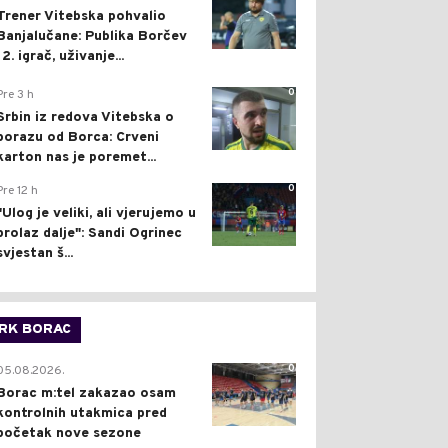
Trener Vitebska pohvalio
Banjalučane: Publika Borčev
12. igrač, uživanje...
0
Pre 3 h
Srbin iz redova Vitebska o
porazu od Borca: Crveni
karton nas je poremet...
0
Pre 12 h
"Ulog je veliki, ali vjerujemo u
prolaz dalje": Sandi Ogrinec
svjestan š...
RK BORAC
0
05.08.2026.
Borac m:tel zakazao osam
kontrolnih utakmica pred
početak nove sezone