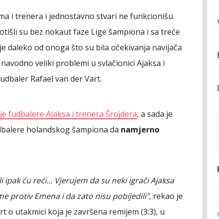
ma i trenera i jednostavno stvari ne funkcionišu.
otišli su bez nokaut faze Lige šampiona i sa treće
je daleko od onoga što su bila očekivanja navijača
navodno veliki problemi u svlačionici Ajaksa i
fudbaler Rafael van der Vart.
uje fudbalere Ajaksa i trenera Šrojdera
, a sada je
fudbalere holandskog šampiona da
namjerno
ipak ću reći... Vjerujem da su neki igrači Ajaksa
e protiv Emena i da zato nisu pobijedili"
, rekao je
rt o utakmici koja je završena remijem (3:3), u