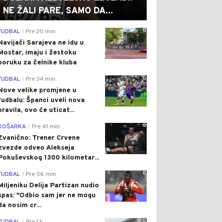
NE ŽALI PARE, SAMO DA...
0
FUDBAL
Pre 20 min
|
Navijači Sarajeva ne idu u
Mostar, imaju i žestoku
poruku za čelnike kluba
0
FUDBAL
Pre 34 min
|
Nove velike promjene u
fudbalu: Španci uveli nova
pravila, ovo će uticat...
0
KOŠARKA
Pre 41 min
|
Zvanično: Trener Crvene
zvezde odveo Alekseja
Pokuševskog 1300 kilometar...
0
FUDBAL
Pre 56 min
|
Miljeniku Delija Partizan nudio
spas: "Odbio sam jer ne mogu
da nosim cr...
0
|