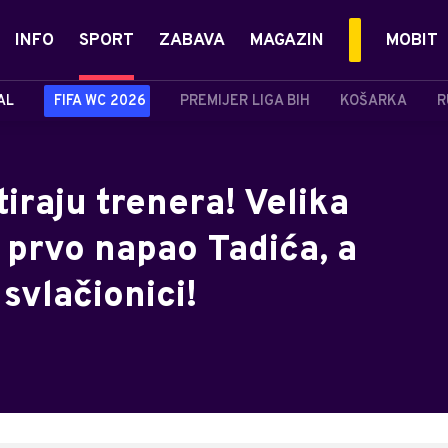
INFO
SPORT
ZABAVA
MAGAZIN
MOBIT
AL
FIFA WC 2026
PREMIJER LIGA BIH
KOŠARKA
R
iraju trenera! Velika
 prvo napao Tadića, a
svlačionici!