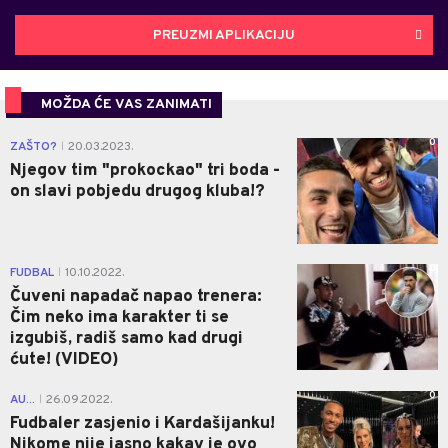
PREUZMI APLIKACIJU
MOŽDA ĆE VAS ZANIMATI
0
ZAŠTO?
20.03.2023.
|
Njegov tim "prokockao" tri boda -
on slavi pobjedu drugog kluba!?
0
FUDBAL
10.10.2022.
|
Čuveni napadač napao trenera:
Čim neko ima karakter ti se
izgubiš, radiš samo kad drugi
ćute! (VIDEO)
0
AU...
26.09.2022.
|
Fudbaler zasjenio i Kardašijanku!
Nikome nije jasno kakav je ovo