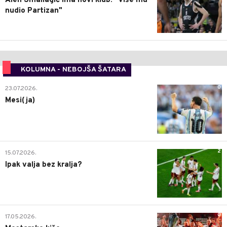
Alen Smailagić ima novi klub: "Više mu
nudio Partizan"
KOLUMNA - NEBOJŠA ŠATARA
0
23.07.2026.
Mesi(ja)
2
15.07.2026.
Ipak valja bez kralja?
0
17.05.2026.