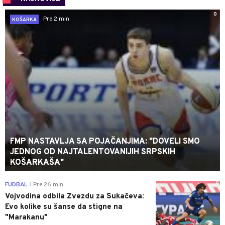
0
Pre 2 min
KOŠARKA
FMP NASTAVLJA SA POJAČANJIMA: "DOVELI SMO
JEDNOG OD NAJTALENTOVANIJIH SRPSKIH
KOŠARKAŠA"
0
FUDBAL
Pre 26 min
|
Vojvodina odbila Zvezdu za Sukačeva:
Evo kolike su šanse da stigne na
"Marakanu"