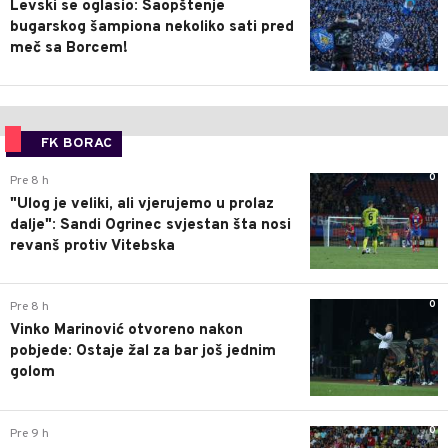
Levski se oglasio: Saopštenje
bugarskog šampiona nekoliko sati pred
meč sa Borcem!
FK BORAC
0
Pre 8 h
"Ulog je veliki, ali vjerujemo u prolaz
dalje": Sandi Ogrinec svjestan šta nosi
revanš protiv Vitebska
0
Pre 8 h
Vinko Marinović otvoreno nakon
pobjede: Ostaje žal za bar još jednim
golom
0
Pre 9 h