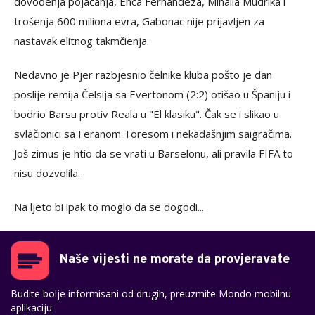
dovođenja pojačanja, Enca Fernandeza, Mihaila Mudrika i
trošenja 600 miliona evra, Gabonac nije prijavljen za
nastavak elitnog takmčienja.
Nedavno je Pjer razbjesnio čelnike kluba pošto je dan
poslije remija Čelsija sa Evertonom (2:2) otišao u Španiju i
bodrio Barsu protiv Reala u "El klasiku". Čak se i slikao u
svlačionici sa Feranom Toresom i nekadašnjim saigračima.
Još zimus je htio da se vrati u Barselonu, ali pravila FIFA to
nisu dozvolila.
Na ljeto bi ipak to moglo da se dogodi...
Naše vijesti ne morate da provjeravate
Budite bolje informisani od drugih, preuzmite Mondo mobilnu
aplikaciju