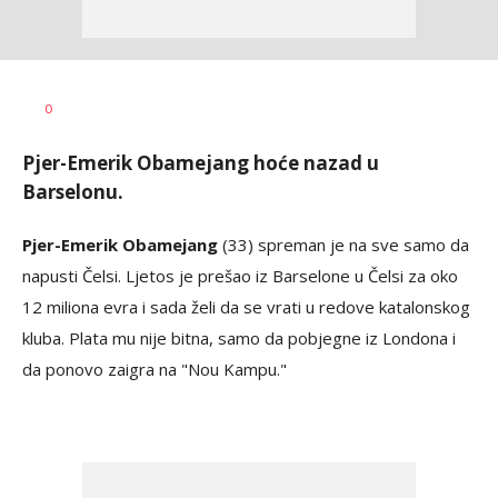
Bojan
AUTOR
0
Jakovljević
Pjer-Emerik Obamejang hoće nazad u
Barselonu.
Pjer-Emerik Obamejang
(33) spreman je na sve samo da
napusti Čelsi. Ljetos je prešao iz Barselone u Čelsi za oko
12 miliona evra i sada želi da se vrati u redove katalonskog
kluba. Plata mu nije bitna, samo da pobjegne iz Londona i
da ponovo zaigra na "Nou Kampu."