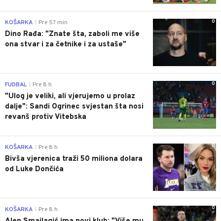
0
KOŠARKA
Pre 57 min
|
Dino Rađa: "Znate šta, zaboli me više
ona stvar i za četnike i za ustaše"
0
FUDBAL
Pre 8 h
|
"Ulog je veliki, ali vjerujemo u prolaz
dalje": Sandi Ogrinec svjestan šta nosi
revanš protiv Vitebska
0
KOŠARKA
Pre 8 h
|
Bivša vjerenica traži 50 miliona dolara
od Luke Dončića
0
KOŠARKA
Pre 8 h
|