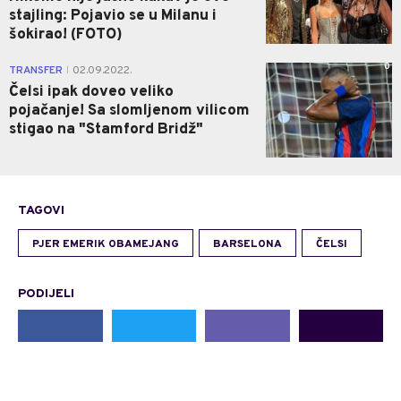
stajling: Pojavio se u Milanu i
šokirao! (FOTO)
0
TRANSFER
02.09.2022.
|
Čelsi ipak doveo veliko
pojačanje! Sa slomljenom vilicom
stigao na "Stamford Bridž"
TAGOVI
PJER EMERIK OBAMEJANG
BARSELONA
ČELSI
PODIJELI