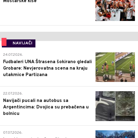
Mostarske kiše
NAVIJAČI
0
24.07.2026.
Fudbaleri UNA Štrasena šokirano gledali
Grobare: Nevjerovatna scena na kraju
utakmice Partizana
0
22.07.2026.
Navijači pucali na autobus sa
Argentincima: Dvojica su prebačena u
bolnicu
1
07.07.2026.