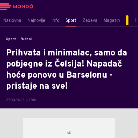
Naslovna
Najnovije
Info
Sport
Zabava
Magazin
M
Sport
Fudbal
Prihvata i minimalac, samo da
pobjegne iz Čelsija! Napadač
hoće ponovo u Barselonu -
pristaje na sve!
27.03.2023. / 17:10