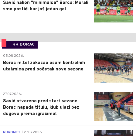
Savić nakon "minimalca" Borca: Morali
smo postići bar još jedan gol
RK BORAC
0
05.08.2026.
Borac m:tel zakazao osam kontrolnih
utakmica pred početak nove sezone
0
27.07.2026.
Savić otvoreno pred start sezone:
Borac napada titulu, klub ulazi bez
dugova prema igračima!
0
RUKOMET
27.07.2026.
|