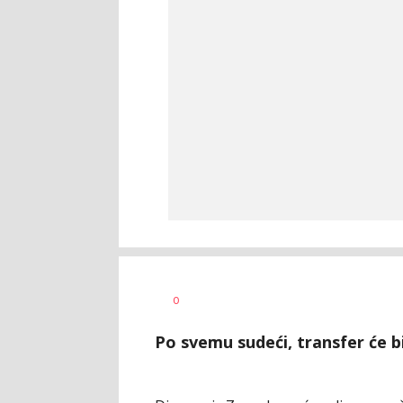
Nebojša
AUTOR
0
Šatara
Po svemu sudeći, transfer će bi