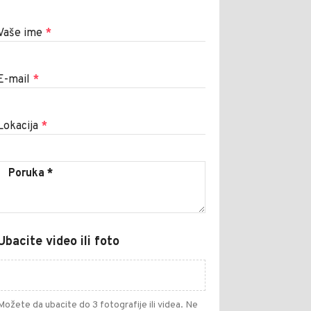
Vaše ime
*
E-mail
*
Lokacija
*
Ubacite video ili foto
Možete da ubacite do 3 fotografije ili videa. Ne