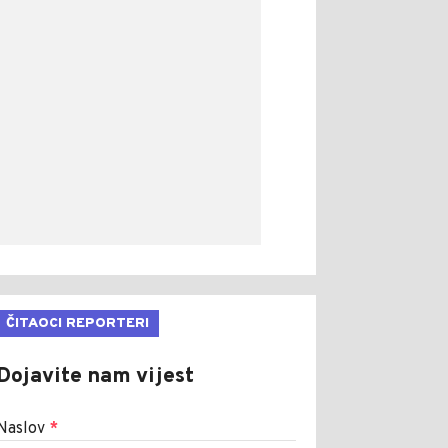
ČITAOCI REPORTERI
Dojavite nam vijest
Naslov
*