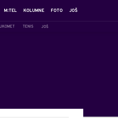
M:TEL
KOLUMNE
FOTO
JOŠ
UKOMET
TENIS
JOŠ