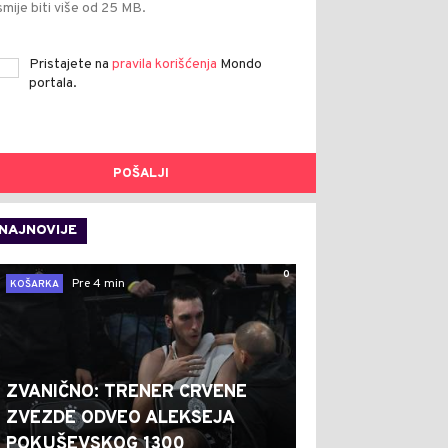
smije biti više od 25 MB.
Pristajete na
pravila korišćenja
Mondo
portala.
POŠALJI
NAJNOVIJE
0
Pre 4 min
KOŠARKA
ZVANIČNO: TRENER CRVENE
ZVEZDE ODVEO ALEKSEJA
POKUŠEVSKOG 1300