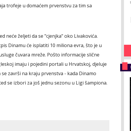
aja trofeje u domaćem prvenstvu za tim sa
d neće željeti da se "cjenjka" oko Livakovića.
s Dinamu će isplatiti 10 miliona evra, što je u
sluge čuvara mreže. Pošto informacije slične
eskoj imaju i pojedini portali u Hrvatskoj, djeluje
 se završi na kraju prvenstva - kada Dinamo
ted se izbori za još jednu sezonu u Ligi šampiona.