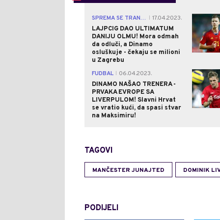
SPREMA SE TRANSFER
17.04.2023.
|
LAJPCIG DAO ULTIMATUM
DANIJU OLMU! Mora odmah
da odluči, a Dinamo
osluškuje - čekaju se milioni
u Zagrebu
FUDBAL
06.04.2023.
|
DINAMO NAŠAO TRENERA -
PRVAKA EVROPE SA
LIVERPULOM! Slavni Hrvat
se vratio kući, da spasi stvar
na Maksimiru!
TAGOVI
MANČESTER JUNAJTED
DOMINIK LI
PODIJELI