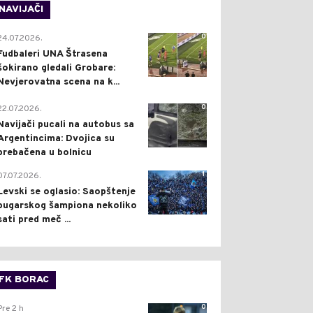
NAVIJAČI
0
24.07.2026.
Fudbaleri UNA Štrasena
šokirano gledali Grobare:
Nevjerovatna scena na k...
0
22.07.2026.
Navijači pucali na autobus sa
Argentincima: Dvojica su
prebačena u bolnicu
1
07.07.2026.
Levski se oglasio: Saopštenje
bugarskog šampiona nekoliko
sati pred meč ...
FK BORAC
0
Pre 2 h