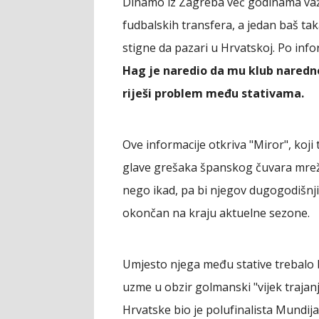
Dinamo iz Zagreba već godinama važi 
fudbalskih transfera, a jedan baš ta
stigne da pazari u Hrvatskoj. Po inf
Hag je naredio da mu klub naredn
riješi problem među stativama.
Ove informacije otkriva "Miror", koj
glave grešaka španskog čuvara mreže.
nego ikad, pa bi njegov dugogodišn
okončan na kraju aktuelne sezone.
Umjesto njega među stative trebalo bi
uzme u obzir golmanski "vijek trajanja
Hrvatske bio je polufinalista Mundij