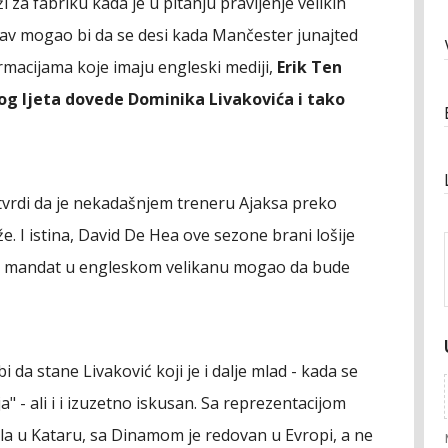
za fabriku kada je u pitanju pravljenje velikih
kav mogao bi da se desi kada Mančester junajted
ormacijama koje imaju engleski mediji,
Erik Ten
og ljeta dovede Dominika Livakovića i tako
i tvrdi da je nekadašnjem treneru Ajaksa preko
 I istina, David De Hea ove sezone brani lošije
ji mandat u engleskom velikanu mogao da bude
 da stane Livaković koji je i dalje mlad - kada se
" - ali i i izuzetno iskusan. Sa reprezentacijom
ala u Kataru, sa Dinamom je redovan u Evropi, a ne