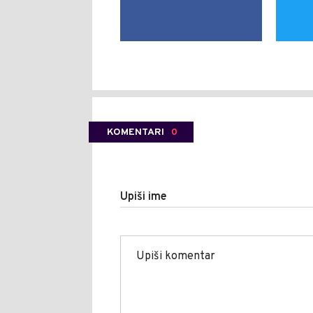
KOMENTARI
0
Upiši ime