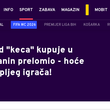
INFO
SPORT
ZABAVA
MAGAZIN
MOBIT
AL
FIFA WC 2026
PREMIJER LIGA BIH
KOŠARKA
R
d "keca" kupuje u
anin prelomio - hoće
ljeg igrača!