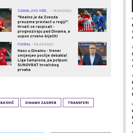
0
0
ZANIMLJIVO VIĐENJE
14.04.2023.
|
"Realno je da Zvezda
preuzme prevlast u regiji":
Hrvati se raspisali -
prognoziraju pad Dinama, a
uspon crveno-bijelih!
0
0
FUDBAL
06.04.2023.
|
Haos u Dinamu - trener
smijenjen poslije debakla!
Liga šampiona, pa potpuni
SUNOVRAT hrvatskog
prvaka
VAKOVIĆ
DINAMO ZAGREB
TRANSFERI