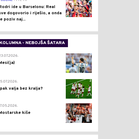
FUDBAL
Pre 1 h
Rodri ide u Barselonu: Real
sve dogovorio i riješio, a onda
je poziv naj...
KOLUMNA - NEBOJŠA ŠATARA
0
23.07.2026.
Mesi(ja)
2
15.07.2026.
Ipak valja bez kralja?
0
17.05.2026.
Mostarske kiše