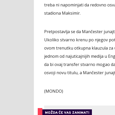
treba ni napominjati da redovno osv
stadiona Maksimir.
Pretpostavlja se da Mančester junajte
Ukoliko stvarno krenu po njegov potpi
ovom trenutku otkupna klauzula za u
jednom od najuticajnijih medija u Engl
da bi ovaj transfer stvarno mogao da
osvoji novu titulu, a Mančester junaj
(MONDO)
MOŽDA ĆE VAS ZANIMATI