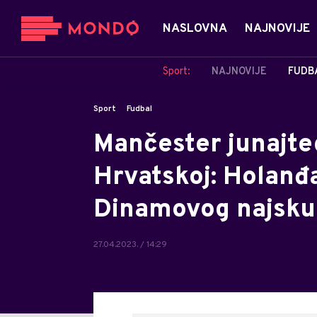
NASLOVNA
NAJNOVIJE
Sport:
NAJNOVIJE
FUDB
Sport
Fudbal
Mančester junajte
Hrvatskoj: Holanđ
Dinamovog najskup
27.04.2023. / 14:29