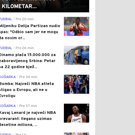
KILOMETAR...
0
FUDBAL
Pre 20 min
|
Miljeniku Delija Partizan nudio
spas: "Odbio sam jer ne mogu
da nosim cr...
0
FUDBAL
Pre 26 min
|
Dinamo plaća 15.000.000 za
zaboravljenog Srbina: Petar
sa 22 godine bjež...
0
KOŠARKA
Pre 34 min
|
Bomba: Najveći NBA atleta
stigao u Evropu, ali ne u
Evroligu
0
KOŠARKA
Pre 57 min
|
Kavaj Lenard je najveći NBA
prevarant: Ilegano uzimao
desetine miliona, ...
0
|