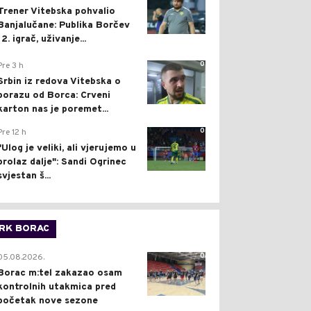
Trener Vitebska pohvalio
Banjalučane: Publika Borčev
12. igrač, uživanje...
0
Pre 3 h
Srbin iz redova Vitebska o
porazu od Borca: Crveni
karton nas je poremet...
0
Pre 12 h
"Ulog je veliki, ali vjerujemo u
prolaz dalje": Sandi Ogrinec
svjestan š...
RK BORAC
0
05.08.2026.
Borac m:tel zakazao osam
kontrolnih utakmica pred
početak nove sezone