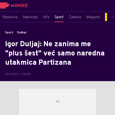
Naslovna
Najnovije
Info
Sport
Zabava
Magazin
M
Sport
Fudbal
Igor Duljaj: Ne zanima me
"plus šest" već samo naredna
utakmica Partizana
13.11.2023. / 08:28