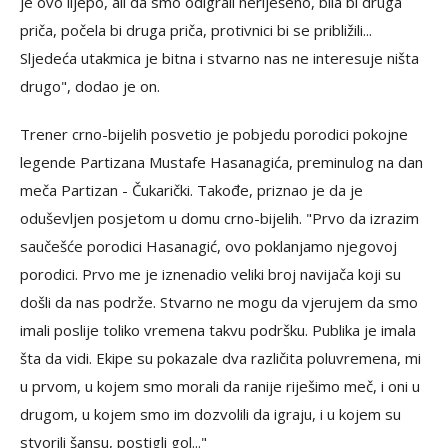
je ovo lijepo, ali da smo odigrali neriješeno, bila bi druga
priča, počela bi druga priča, protivnici bi se približili...
Sljedeća utakmica je bitna i stvarno nas ne interesuje ništa
drugo", dodao je on.
Trener crno-bijelih posvetio je pobjedu porodici pokojne
legende Partizana Mustafe Hasanagića, preminulog na dan
meča Partizan - Čukarički. Takođe, priznao je da je
oduševljen posjetom u domu crno-bijelih. "Prvo da izrazim
saučešće porodici Hasanagić, ovo poklanjamo njegovoj
porodici. Prvo me je iznenadio veliki broj navijača koji su
došli da nas podrže. Stvarno ne mogu da vjerujem da smo
imali poslije toliko vremena takvu podršku. Publika je imala
šta da vidi. Ekipe su pokazale dva različita poluvremena, mi
u prvom, u kojem smo morali da ranije riješimo meč, i oni u
drugom, u kojem smo im dozvolili da igraju, i u kojem su
stvorili šansu, postigli gol..."