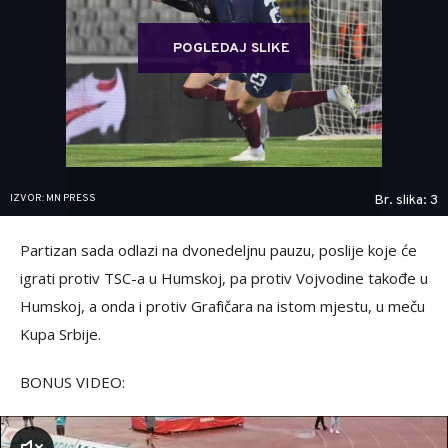
POGLEDAJ SLIKE
IZVOR: MN PRESS
Br. slika: 3
Partizan sada odlazi na dvonedeljnu pauzu, poslije koje će
igrati protiv TSC-a u Humskoj, pa protiv Vojvodine takođe u
Humskoj, a onda i protiv Grafičara na istom mjestu, u meču
Kupa Srbije.
BONUS VIDEO: