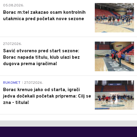
0
05.08.2026.
Borac m:tel zakazao osam kontrolnih
utakmica pred početak nove sezone
0
27.07.2026.
Savić otvoreno pred start sezone:
Borac napada titulu, klub ulazi bez
dugova prema igračima!
0
RUKOMET
27.07.2026.
|
Borac krenuo jako od starta, igrači
jedva dočekali početak priprema: Cilj se
zna - titula!