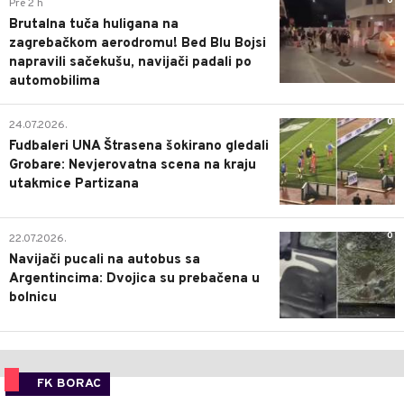
0
Pre 2 h
Brutalna tuča huligana na
zagrebačkom aerodromu! Bed Blu Bojsi
napravili sačekušu, navijači padali po
automobilima
0
24.07.2026.
Fudbaleri UNA Štrasena šokirano gledali
Grobare: Nevjerovatna scena na kraju
utakmice Partizana
0
22.07.2026.
Navijači pucali na autobus sa
Argentincima: Dvojica su prebačena u
bolnicu
FK BORAC