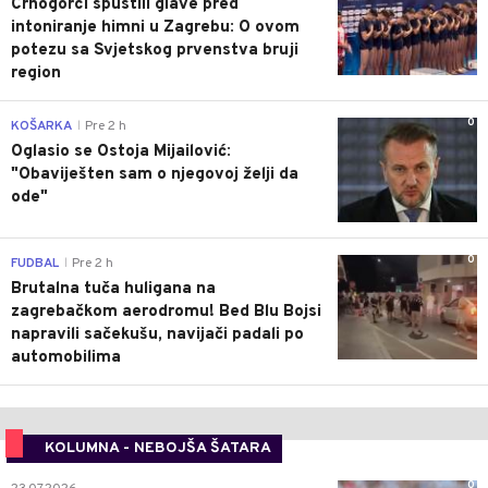
Crnogorci spustili glave pred
intoniranje himni u Zagrebu: O ovom
potezu sa Svjetskog prvenstva bruji
region
0
KOŠARKA
Pre 2 h
|
Oglasio se Ostoja Mijailović:
"Obaviješten sam o njegovoj želji da
ode"
0
FUDBAL
Pre 2 h
|
Brutalna tuča huligana na
zagrebačkom aerodromu! Bed Blu Bojsi
napravili sačekušu, navijači padali po
automobilima
KOLUMNA - NEBOJŠA ŠATARA
0