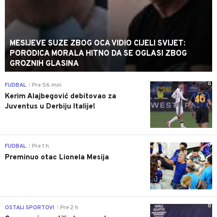
MESIJEVE SUZE ZBOG OCA VIDIO CIJELI SVIJET:
PORODICA MORALA HITNO DA SE OGLASI ZBOG
GROZNIH GLASINA
0
FUDBAL
Pre 56 min
|
Kerim Alajbegović debitovao za
Juventus u Derbiju Italije!
0
FUDBAL
Pre 1 h
|
Preminuo otac Lionela Mesija
0
OSTALI SPORTOVI
Pre 2 h
|