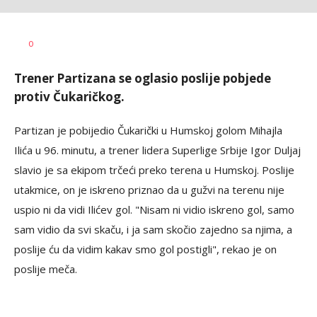
Nebojša
AUTOR
0
Šatara
Trener Partizana se oglasio poslije pobjede
protiv Čukaričkog.
Partizan je pobijedio Čukarički u Humskoj golom Mihajla
Ilića u 96. minutu, a trener lidera Superlige Srbije Igor Duljaj
slavio je sa ekipom trčeći preko terena u Humskoj. Poslije
utakmice, on je iskreno priznao da u gužvi na terenu nije
uspio ni da vidi Ilićev gol. "Nisam ni vidio iskreno gol, samo
sam vidio da svi skaču, i ja sam skočio zajedno sa njima, a
poslije ću da vidim kakav smo gol postigli", rekao je on
poslije meča.