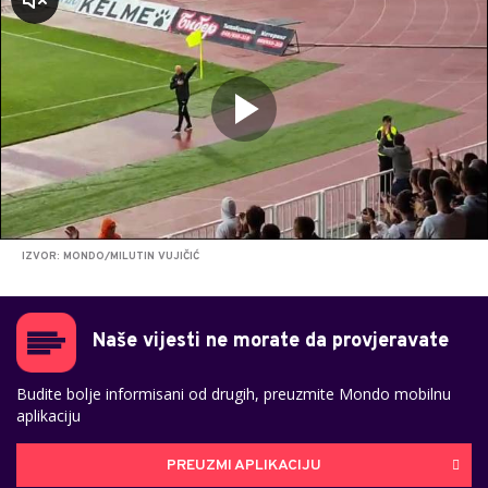
zvuk
IZVOR: MONDO/MILUTIN VUJIČIĆ
Naše vijesti ne morate da provjeravate
Budite bolje informisani od drugih, preuzmite Mondo mobilnu
aplikaciju
PREUZMI APLIKACIJU