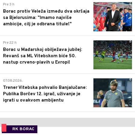
0
Pre 3 h
Borac protiv Veleža između dva okršaja
sa Bjelorusima: "Imamo najviše
ambicije, cilj je odbrana titule!"
0
Pre 22 h
Borac u Mađarskoj obilježava jubilej:
Revanš sa ML Vitebskom biće 50.
nastup crveno-plavih u Evropi!
0
07.08.2026.
Trener Vitebska pohvalio Banjalučane:
Publika Borčev 12. igrač, uživanje je
igrati u ovakvom ambijentu
RK BORAC