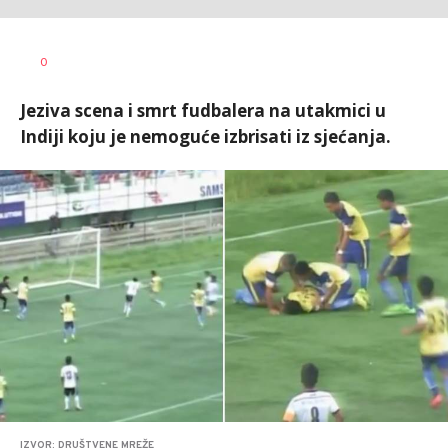
Nebojša
AUTOR
0
Šatara
Jeziva scena i smrt fudbalera na utakmici u
Indiji koju je nemoguće izbrisati iz sjećanja.
IZVOR: DRUŠTVENE MREŽE