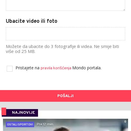
Ubacite video ili foto
Možete da ubacite do 3 fotografije ili videa. Ne smije biti
više od 25 MB.
Pristajete na
Mondo portala.
pravila korišćenja
POŠALJI
NAJNOVIJE
0
Pre 12 min
OSTALI SPORTOVI