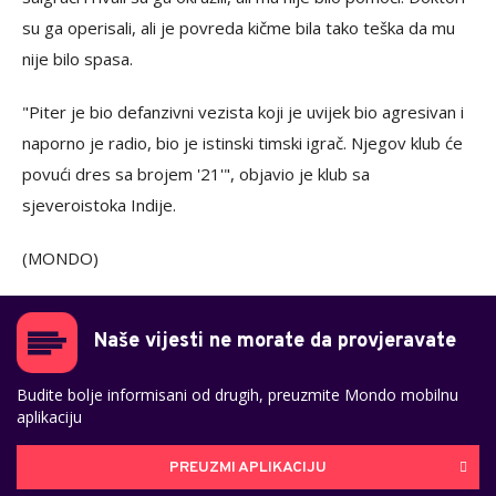
su ga operisali, ali je povreda kičme bila tako teška da mu
nije bilo spasa.
"Piter je bio defanzivni vezista koji je uvijek bio agresivan i
naporno je radio, bio je istinski timski igrač. Njegov klub će
povući dres sa brojem '21'", objavio je klub sa
sjeveroistoka Indije.
(MONDO)
Naše vijesti ne morate da provjeravate
Budite bolje informisani od drugih, preuzmite Mondo mobilnu
aplikaciju
PREUZMI APLIKACIJU