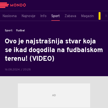
Naslovna
Najnovije
Info
Sport
Zabava
Magazin
M
Sport
Fudbal
Ovo je najstrašnija stvar koja
se ikad dogodila na fudbalskom
terenu! (VIDEO)
16.08.2024. / 20:28