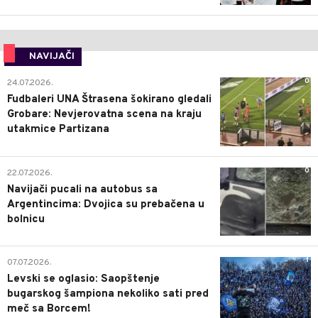
NAVIJAČI
0
24.07.2026.
Fudbaleri UNA Štrasena šokirano gledali
Grobare: Nevjerovatna scena na kraju
utakmice Partizana
0
22.07.2026.
Navijači pucali na autobus sa
Argentincima: Dvojica su prebačena u
bolnicu
1
07.07.2026.
Levski se oglasio: Saopštenje
bugarskog šampiona nekoliko sati pred
meč sa Borcem!