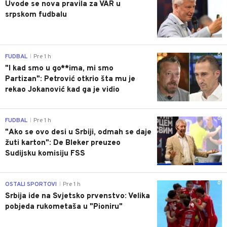
Uvode se nova pravila za VAR u
srpskom fudbalu
0
FUDBAL
Pre 1 h
|
"I kad smo u go**ima, mi smo
Partizan": Petrović otkrio šta mu je
rekao Jokanović kad ga je vidio
0
FUDBAL
Pre 1 h
|
"Ako se ovo desi u Srbiji, odmah se daje
žuti karton": De Bleker preuzeo
Sudijsku komisiju FSS
0
OSTALI SPORTOVI
Pre 1 h
|
Srbija ide na Svjetsko prvenstvo: Velika
pobjeda rukometaša u "Pioniru"