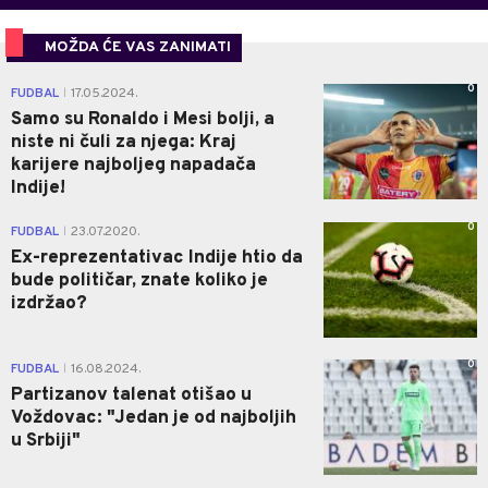
MOŽDA ĆE VAS ZANIMATI
0
FUDBAL
17.05.2024.
|
Samo su Ronaldo i Mesi bolji, a
niste ni čuli za njega: Kraj
karijere najboljeg napadača
Indije!
0
FUDBAL
23.07.2020.
|
Ex-reprezentativac Indije htio da
bude političar, znate koliko je
izdržao?
0
FUDBAL
16.08.2024.
|
Partizanov talenat otišao u
Voždovac: "Jedan je od najboljih
u Srbiji"