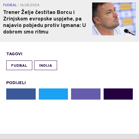
0
FUDBAL
16.08.2024.
|
Trener Želje čestitao Borcu i
Zrinjskom evropske uspjehe, pa
najavio pobjedu protiv Igmana: U
dobrom smo ritmu
TAGOVI
FUDBAL
INDIJA
PODIJELI