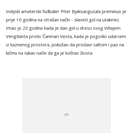
Indijski amaterski fudbaler Piter Bjaksanguzala preminuo je
prije 10 godina na strašan način - slaveći gol na utakmici.
Imao je 23 godine kada je dao gol u dresu svog Vitlajem
Vengtlanta protiv Čanmari Vesta, kada je pogodio udarcem
iz kaznenog prostora, pokušao da proslavi saltom i pao na
kičmu na takav način da ga je koštao života.