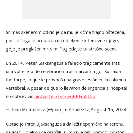
Snimak skenerom otkrio je da mu je kičma trajno oštećena,
poslije čega je prebačen na odjeljenje intenzivne njege,
gdje je proglašen mrtvim. Pogledajte tu strašnu scenu:
En 2014, Peter Biaksangzuala falleció trágicamente tras
una voltereta de celebración tras marcar un gol. Su caída
fue torpe, lo que le provocó una grave lesión en la columna
vertebral. A pesar de que lo llevaron de urgencia al hospital
no sobrevivió.
pic.twitter.com/wqRRFmXtGq
August 16, 2024
— Juan Meléndezz (@juan_melendezzz)
Ostao je Piter Bjaksanguzala da leži nepomično na terenu,
saigrači i rivali su ga okružili, ali mu nije bilo pomoći. Doktori