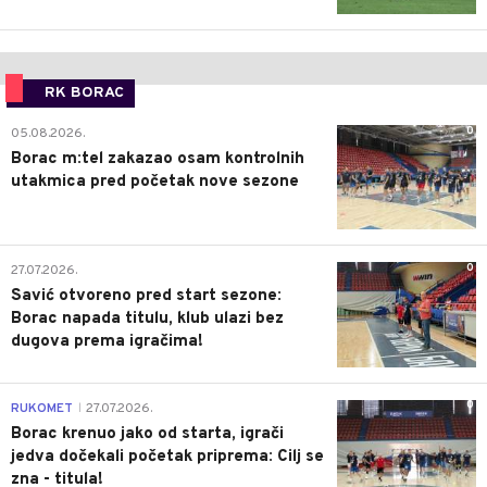
RK BORAC
0
05.08.2026.
Borac m:tel zakazao osam kontrolnih
utakmica pred početak nove sezone
0
27.07.2026.
Savić otvoreno pred start sezone:
Borac napada titulu, klub ulazi bez
dugova prema igračima!
0
RUKOMET
27.07.2026.
|
Borac krenuo jako od starta, igrači
jedva dočekali početak priprema: Cilj se
zna - titula!