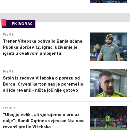
FK BORAC
0
Pre 9 h
Trener Vitebska pohvalio Banjalučane:
Publika Borčev 12. igrač, uživanje je
igrati u ovakvom ambijentu
0
Pre 9 h
Srbin iz redova Vitebska o porazu od
Borca: Crveni karton nas je poremetio,
ali ide revanš - ništa još nije gotovo
0
Pre 18 h
"Ulog je veliki, ali vjerujemo u prolaz
dalje": Sandi Ogrinec svjestan šta nosi
revanš protiv Vitebska