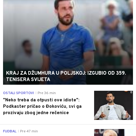
KRAJ ZA DŽUMHURA U POLJSKOJ: IZGUBIO OD 359.
TENISERA SVIJETA
0
OSTALI SPORTOVI
Pre 36 min
|
"Neko treba da otpusti ove idiote":
Podkaster pričao o Đokoviću, svi ga
prozivaju zbog jedne rečenice
0
FUDBAL
Pre 47 min
|