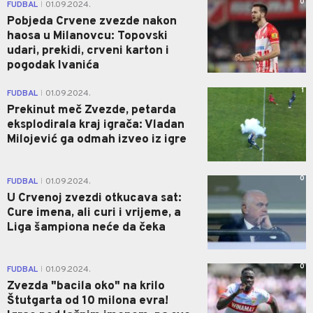
0
FUDBAL
01.09.2024.
|
Pobjeda Crvene zvezde nakon
haosa u Milanovcu: Topovski
udari, prekidi, crveni karton i
pogodak Ivanića
1
FUDBAL
01.09.2024.
|
Prekinut meč Zvezde, petarda
eksplodirala kraj igrača: Vladan
Milojević ga odmah izveo iz igre
0
FUDBAL
01.09.2024.
|
U Crvenoj zvezdi otkucava sat:
Cure imena, ali curi i vrijeme, a
Liga šampiona neće da čeka
0
FUDBAL
01.09.2024.
|
Zvezda "bacila oko" na krilo
Štutgarta od 10 milona evra!