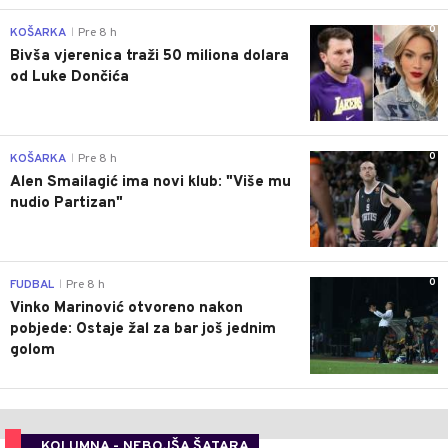
0
KOŠARKA
Pre 8 h
|
Bivša vjerenica traži 50 miliona dolara
od Luke Dončića
0
KOŠARKA
Pre 8 h
|
Alen Smailagić ima novi klub: "Više mu
nudio Partizan"
0
FUDBAL
Pre 8 h
|
Vinko Marinović otvoreno nakon
pobjede: Ostaje žal za bar još jednim
golom
KOLUMNA - NEBOJŠA ŠATARA