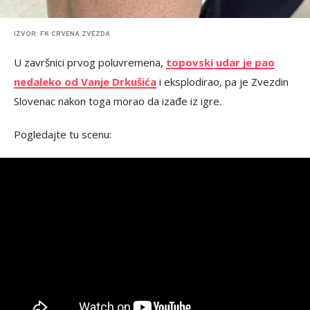
IZVOR: FK CRVENA ZVEZDA
U završnici prvog poluvremena,
topovski udar je pao
nedaleko od Vanje Drkušića
i eksplodirao, pa je Zvezdin
Slovenac nakon toga morao da izađe iz igre.
Pogledajte tu scenu: