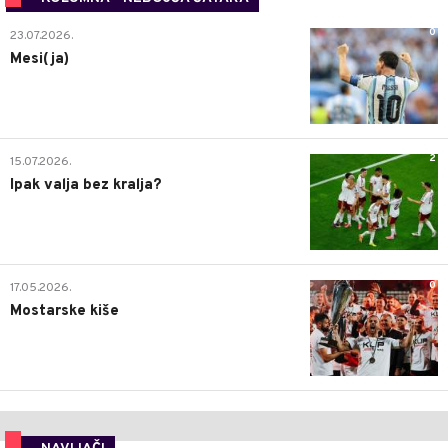
0
23.07.2026.
Mesi(ja)
2
15.07.2026.
Ipak valja bez kralja?
0
17.05.2026.
Mostarske kiše