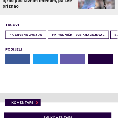
Igrao pod lažnim imenom, pa sve
priznao
TAGOVI
FK CRVENA ZVEZDA
FK RADNIČKI 1923 KRAGUJEVAC
S
PODIJELI
KOMENTARI
0
SVI KOMENTARI