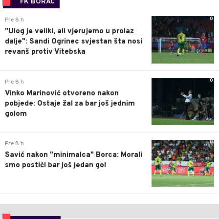
FK BORAC
0
Pre 8 h
"Ulog je veliki, ali vjerujemo u prolaz
dalje": Sandi Ogrinec svjestan šta nosi
revanš protiv Vitebska
0
Pre 8 h
Vinko Marinović otvoreno nakon
pobjede: Ostaje žal za bar još jednim
golom
0
Pre 8 h
Savić nakon "minimalca" Borca: Morali
smo postići bar još jedan gol