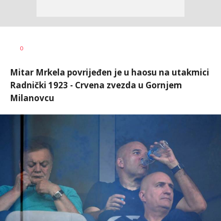
Bojan
AUTOR
0
Jakovljević
Mitar Mrkela povrijeđen je u haosu na utakmici
Radnički 1923 - Crvena zvezda u Gornjem
Milanovcu