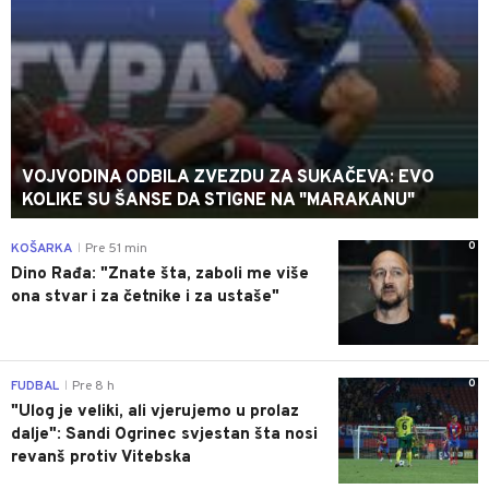
VOJVODINA ODBILA ZVEZDU ZA SUKAČEVA: EVO
KOLIKE SU ŠANSE DA STIGNE NA "MARAKANU"
0
KOŠARKA
Pre 51 min
|
Dino Rađa: "Znate šta, zaboli me više
ona stvar i za četnike i za ustaše"
0
FUDBAL
Pre 8 h
|
"Ulog je veliki, ali vjerujemo u prolaz
dalje": Sandi Ogrinec svjestan šta nosi
revanš protiv Vitebska