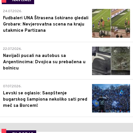
NAVIJAČI
0
24.07.2026.
Fudbaleri UNA Štrasena šokirano gledali
Grobare: Nevjerovatna scena na kraju
utakmice Partizana
0
22.07.2026.
Navijači pucali na autobus sa
Argentincima: Dvojica su prebačena u
bolnicu
1
07.07.2026.
Levski se oglasio: Saopštenje
bugarskog šampiona nekoliko sati pred
meč sa Borcem!