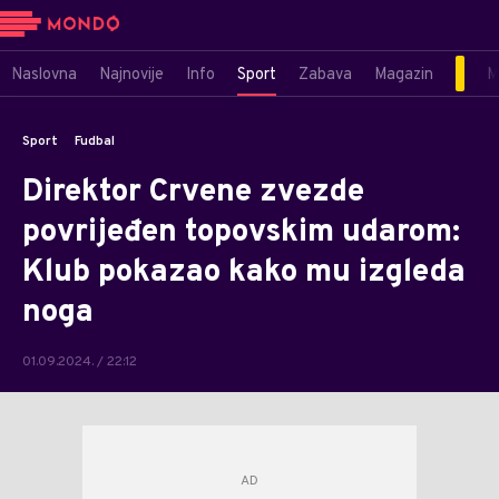
Naslovna
Najnovije
Info
Sport
Zabava
Magazin
M
Sport
Fudbal
Direktor Crvene zvezde
povrijeđen topovskim udarom:
Klub pokazao kako mu izgleda
noga
01.09.2024. / 22:12