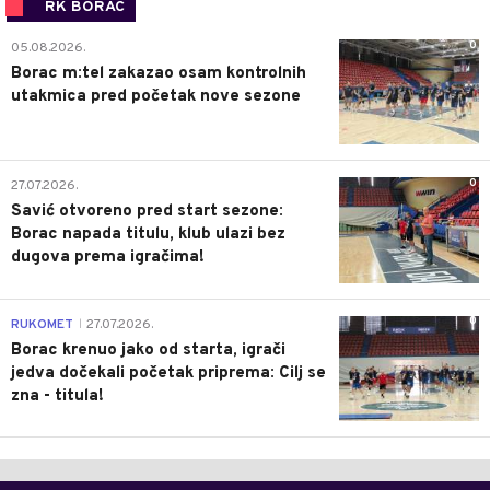
RK BORAC
0
05.08.2026.
Borac m:tel zakazao osam kontrolnih
utakmica pred početak nove sezone
0
27.07.2026.
Savić otvoreno pred start sezone:
Borac napada titulu, klub ulazi bez
dugova prema igračima!
0
RUKOMET
27.07.2026.
|
Borac krenuo jako od starta, igrači
jedva dočekali početak priprema: Cilj se
zna - titula!