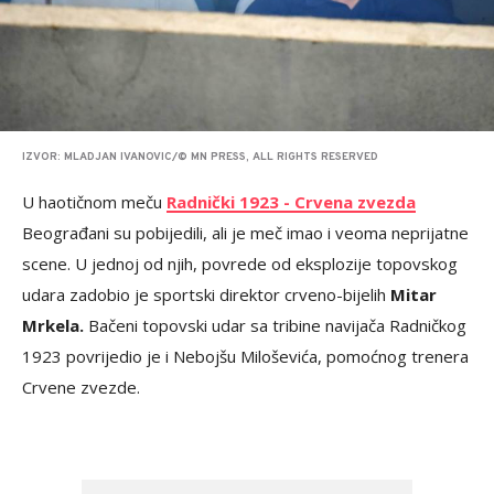
IZVOR: MLADJAN IVANOVIC/© MN PRESS, ALL RIGHTS RESERVED
U haotičnom meču
Radnički 1923 - Crvena zvezda
Beograđani su pobijedili, ali je meč imao i veoma neprijatne
scene. U jednoj od njih, povrede od eksplozije topovskog
udara zadobio je sportski direktor crveno-bijelih
Mitar
Mrkela.
Bačeni topovski udar sa tribine navijača Radničkog
1923 povrijedio je i Nebojšu Miloševića, pomoćnog trenera
Crvene zvezde.