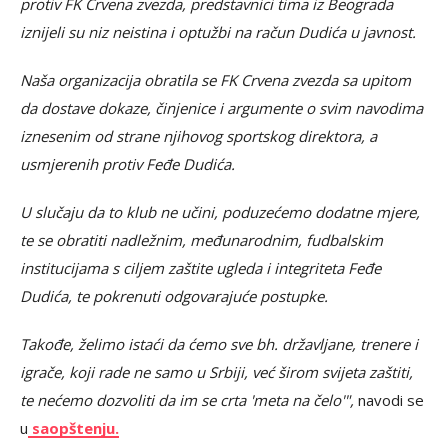
protiv FK Crvena zvezda, predstavnici tima iz Beograda
iznijeli su niz neistina i optužbi na račun Dudića u javnost.
Naša organizacija obratila se FK Crvena zvezda sa upitom
da dostave dokaze, činjenice i argumente o svim navodima
iznesenim od strane njihovog sportskog direktora, a
usmjerenih protiv Feđe Dudića.
U slučaju da to klub ne učini, poduzećemo dodatne mjere,
te se obratiti nadležnim, međunarodnim, fudbalskim
institucijama s ciljem zaštite ugleda i integriteta Feđe
Dudića, te pokrenuti odgovarajuće postupke.
Takođe, želimo istaći da ćemo sve bh. državljane, trenere i
igrače, koji rade ne samo u Srbiji, već širom svijeta zaštiti,
te nećemo dozvoliti da im se crta 'meta na čelo'",
navodi se
u
saopštenju.