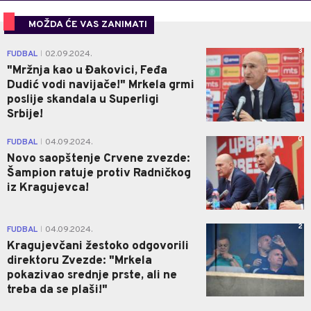
MOŽDA ĆE VAS ZANIMATI
3
FUDBAL
02.09.2024.
|
"Mržnja kao u Đakovici, Feđa
Dudić vodi navijače!" Mrkela grmi
poslije skandala u Superligi
Srbije!
0
FUDBAL
04.09.2024.
|
Novo saopštenje Crvene zvezde:
Šampion ratuje protiv Radničkog
iz Kragujevca!
2
FUDBAL
04.09.2024.
|
Kragujevčani žestoko odgovorili
direktoru Zvezde: "Mrkela
pokazivao srednje prste, ali ne
treba da se plaši!"