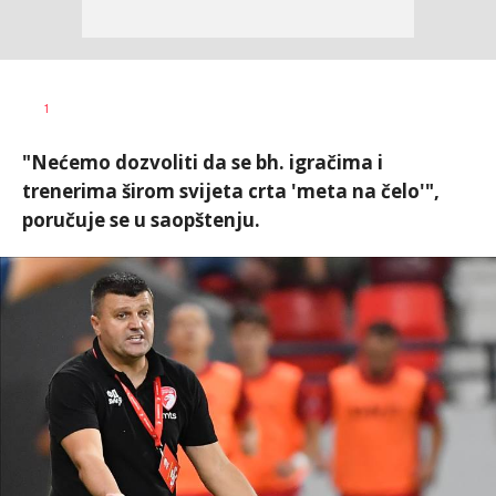
Bojan
AUTOR
1
Jakovljević
"Nećemo dozvoliti da se bh. igračima i
trenerima širom svijeta crta 'meta na čelo'",
poručuje se u saopštenju.