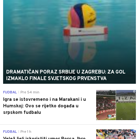
DRAMATIČAN PORAZ SRBIJE U ZAGREBU: ZA GOL
IZMAKLO FINALE SVJETSKOG PRVENSTVA
0
FUDBAL
Pre 54 min
|
Igra se istovremeno i na Marakani i u
Humskoj: Ovo se rijetko događa u
srpskom fudbalu
0
FUDBAL
Pre 1 h
|