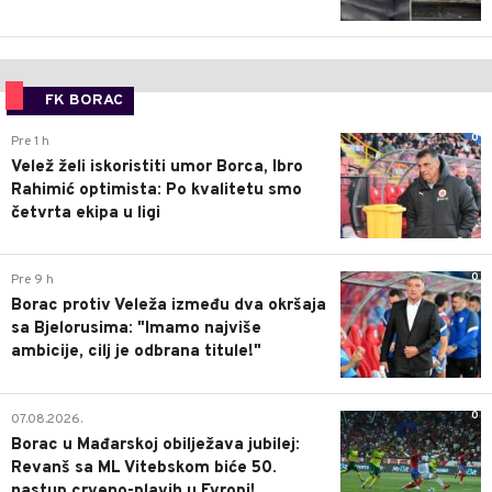
FK BORAC
0
Pre 1 h
Velež želi iskoristiti umor Borca, Ibro
Rahimić optimista: Po kvalitetu smo
četvrta ekipa u ligi
0
Pre 9 h
Borac protiv Veleža između dva okršaja
sa Bjelorusima: "Imamo najviše
ambicije, cilj je odbrana titule!"
0
07.08.2026.
Borac u Mađarskoj obilježava jubilej:
Revanš sa ML Vitebskom biće 50.
nastup crveno-plavih u Evropi!