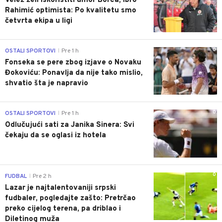
Velež želi iskoristiti umor Borca, Ibro
Rahimić optimista: Po kvalitetu smo
četvrta ekipa u ligi
0
OSTALI SPORTOVI
Pre 1 h
|
Fonseka se pere zbog izjave o Novaku
Đokoviću: Ponavlja da nije tako mislio,
shvatio šta je napravio
0
OSTALI SPORTOVI
Pre 1 h
|
Odlučujući sati za Janika Sinera: Svi
čekaju da se oglasi iz hotela
0
FUDBAL
Pre 2 h
|
Lazar je najtalentovaniji srpski
fudbaler, pogledajte zašto: Pretrčao
preko cijelog terena, pa driblao i
Diletinog muža