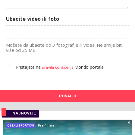
Ubacite video ili foto
Možete da ubacite do 3 fotografije ili videa. Ne smije biti
više od 25 MB.
Pristajete na
Mondo portala.
pravila korišćenja
POŠALJI
NAJNOVIJE
0
Pre 4 min
OSTALI SPORTOVI