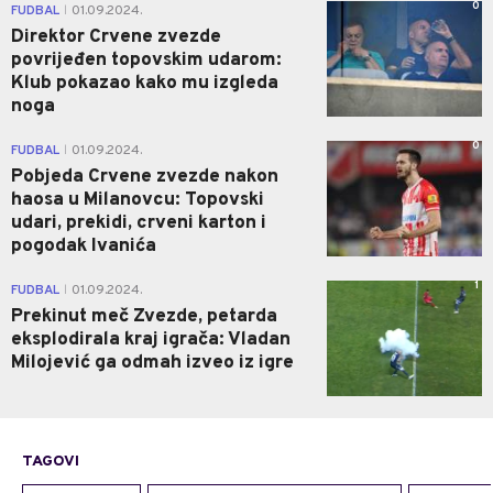
0
FUDBAL
01.09.2024.
|
Direktor Crvene zvezde
povrijeđen topovskim udarom:
Klub pokazao kako mu izgleda
noga
0
FUDBAL
01.09.2024.
|
Pobjeda Crvene zvezde nakon
haosa u Milanovcu: Topovski
udari, prekidi, crveni karton i
pogodak Ivanića
1
FUDBAL
01.09.2024.
|
Prekinut meč Zvezde, petarda
eksplodirala kraj igrača: Vladan
Milojević ga odmah izveo iz igre
TAGOVI