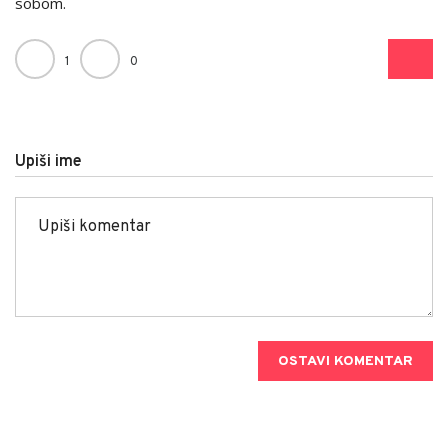
sobom.
1
0
Upiši ime
OSTAVI KOMENTAR