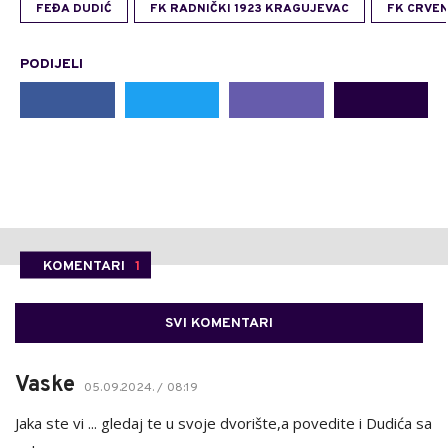
FEĐA DUDIĆ
FK RADNIČKI 1923 KRAGUJEVAC
FK CRVE
PODIJELI
KOMENTARI
1
SVI KOMENTARI
Vaske
05.09.2024. / 08:19
Jaka ste vi ... gledaj te u svoje dvorište,a povedite i Dudića sa