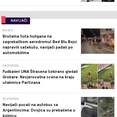
NAVIJAČI
0
Pre 8 h
Brutalna tuča huligana na
zagrebačkom aerodromu! Bed Blu Bojsi
napravili sačekušu, navijači padali po
automobilima
0
24.07.2026.
Fudbaleri UNA Štrasena šokirano gledali
Grobare: Nevjerovatna scena na kraju
utakmice Partizana
0
22.07.2026.
Navijači pucali na autobus sa
Argentincima: Dvojica su prebačena u
bolnicu