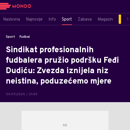
Naslovna
Najnovije
Info
Sport
Zabava
Magazin
M
Sport
Fudbal
Sindikat profesionalnih
fudbalera pružio podršku Feđi
Dudiću: Zvezda iznijela niz
neistina, poduzećemo mjere
04.09.2024. / 21:45