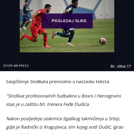
POGLEDAJ SLIKE
IZVOR: MN PRESS
Br. slika: 17
Saopštenje Sindikata prenosimo u nastavku teksta:
"Sindikat profesionalnih fudbalera u Bosni i Hercegovini
stao je u zaštitu bh. trenera Feđe Dudića.
Nakon posljednje utakmice ligaškog takmičenja u Srbiji,
gdje je Radnički iz Kragujevca, tim kojeg vodi Dudić, igrao