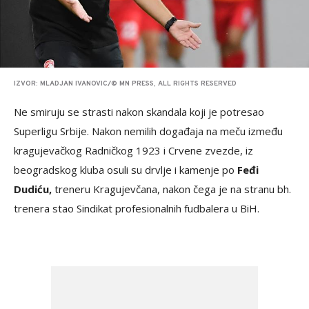
IZVOR: MLADJAN IVANOVIC/© MN PRESS, ALL RIGHTS RESERVED
Ne smiruju se strasti nakon skandala koji je potresao
Superligu Srbije. Nakon nemilih događaja na meču između
kragujevačkog Radničkog 1923 i Crvene zvezde, iz
beogradskog kluba osuli su drvlje i kamenje po
Feđi
Dudiću,
treneru Kragujevčana, nakon čega je na stranu bh.
trenera stao Sindikat profesionalnih fudbalera u BiH.