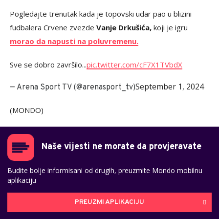
Pogledajte trenutak kada je topovski udar pao u blizini
fudbalera Crvene zvezde
Vanje Drkušića,
koji je igru
morao da napusti na poluvremenu.
Sve se dobro završilo...
pic.twitter.com/cF7X1TVbdX
September 1, 2024
— Arena Sport TV (@arenasport_tv)
(MONDO)
Naše vijesti ne morate da provjeravate
Budite bolje informisani od drugih, preuzmite Mondo mobilnu
aplikaciju
PREUZMI APLIKACIJU