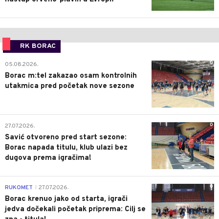
RK BORAC
0
05.08.2026.
Borac m:tel zakazao osam kontrolnih
utakmica pred početak nove sezone
0
27.07.2026.
Savić otvoreno pred start sezone:
Borac napada titulu, klub ulazi bez
dugova prema igračima!
0
RUKOMET
27.07.2026.
|
Borac krenuo jako od starta, igrači
jedva dočekali početak priprema: Cilj se