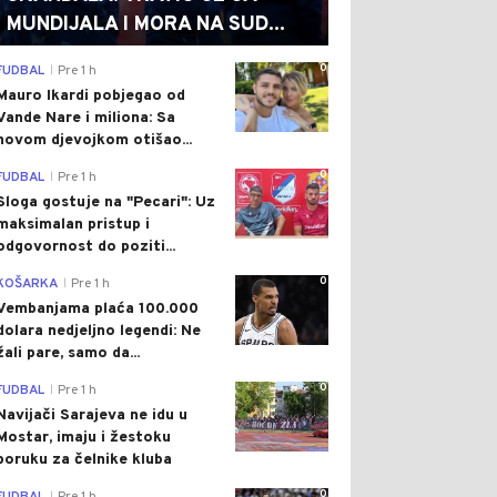
MUNDIJALA I MORA NA SUD...
0
FUDBAL
Pre 1 h
|
Mauro Ikardi pobjegao od
Vande Nare i miliona: Sa
novom djevojkom otišao...
0
FUDBAL
Pre 1 h
|
Sloga gostuje na "Pecari": Uz
maksimalan pristup i
odgovornost do poziti...
0
KOŠARKA
Pre 1 h
|
Vembanjama plaća 100.000
dolara nedjeljno legendi: Ne
žali pare, samo da...
0
FUDBAL
Pre 1 h
|
Navijači Sarajeva ne idu u
Mostar, imaju i žestoku
poruku za čelnike kluba
0
|