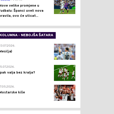
FUDBAL
Pre 1 h
Nove velike promjene u
fudbalu: Španci uveli nova
pravila, ovo će uticat...
KOLUMNA - NEBOJŠA ŠATARA
0
23.07.2026.
Mesi(ja)
2
15.07.2026.
Ipak valja bez kralja?
0
17.05.2026.
Mostarske kiše