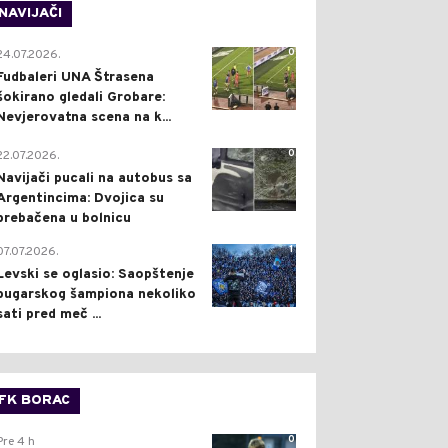
NAVIJAČI
0
24.07.2026.
Fudbaleri UNA Štrasena
šokirano gledali Grobare:
Nevjerovatna scena na k...
0
22.07.2026.
Navijači pucali na autobus sa
Argentincima: Dvojica su
prebačena u bolnicu
1
07.07.2026.
Levski se oglasio: Saopštenje
bugarskog šampiona nekoliko
sati pred meč ...
FK BORAC
0
Pre 4 h