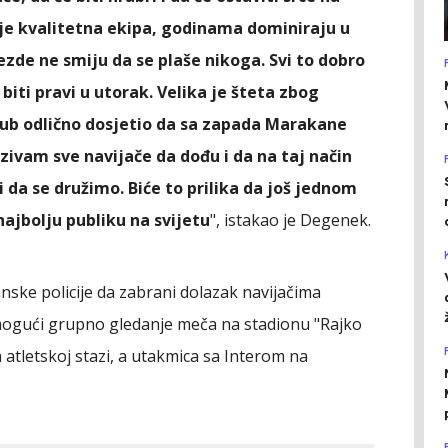
r je kvalitetna ekipa, godinama dominiraju u
vezde ne smiju da se plaše nikoga. Svi to dobro
iti pravi u utorak. Velika je šteta zbog
klub odlično dosjetio da sa zapada Marakane
ivam sve navijače da dođu i da na taj način
 da se družimo. Biće to prilika da još jednom
ajbolju publiku na svijetu
", istakao je Degenek.
janske policije da zabrani dolazak navijačima
mogući grupno gledanje meča na stadionu "Rajko
a atletskoj stazi, a utakmica sa Interom na