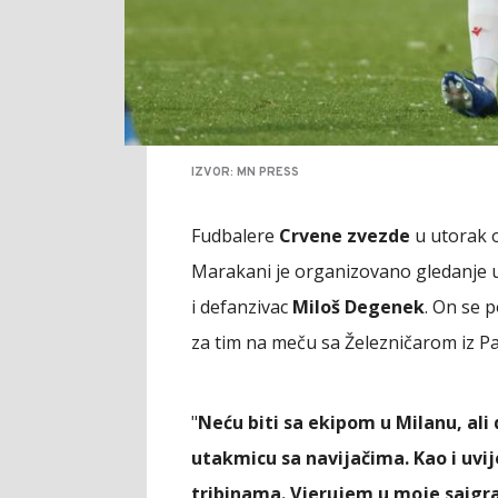
IZVOR: MN PRESS
Fudbalere
Crvene zvezde
u utorak o
Marakani je organizovano gledanje ut
i defanzivac
Miloš Degenek
. On se 
za tim na meču sa Železničarom iz Pa
"
Neću biti sa ekipom u Milanu, al
utakmicu sa navijačima. Kao i uvi
tribinama. Vjerujem u moje saigrače