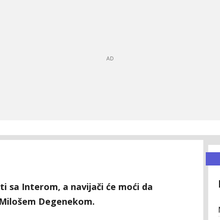
i sa Interom, a navijači će moći da
a Milošem Degenekom.