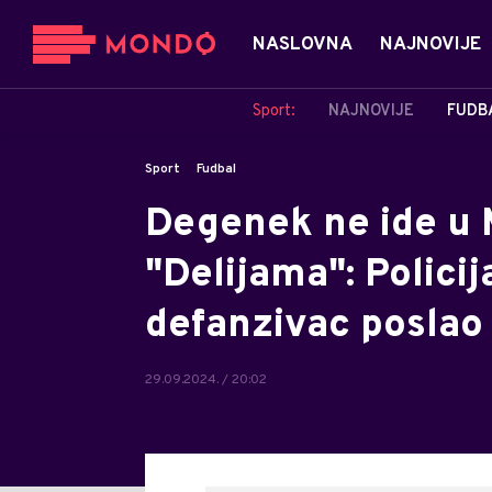
NASLOVNA
NAJNOVIJE
Sport:
NAJNOVIJE
FUDB
Sport
Fudbal
Degenek ne ide u M
"Delijama": Policij
defanzivac poslao
29.09.2024. / 20:02