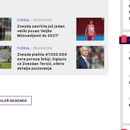
0
0
FUDBAL
29.09.2024.
|
Zvezda završila još jedan
veliki posao: Veljko
Milosavljević do 2027!
0
0
FUDBAL
28.09.2024.
|
Zvezda platila 47.000.000
evra poreza Srbiji: Oglasio
se Zvezdan Terzić, otkrio
detalje poslovanja
ILOŠ DEGENEK