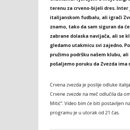
terenu za crveno-bijeli dres. Inte
italijanskom fudbalu, ali igrači Z
znamo, tako da sam siguran da će b
zabrane dolaska navijača, ali se 
gledamo utakmicu svi zajedno. Poz
pružimo podršku našem klubu, ali i
pošaljemo poruku da Zvezda ima n
Crvena zvezda je poslije odluke itali
Crvene zvezde na meč odlučila da o
Mitić". Video bim će biti postavljen n
programu je u utorak od 21 čas.