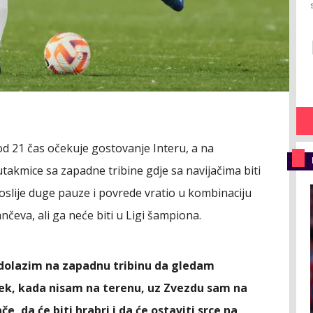
d 21 čas očekuje gostovanje Interu, a na
akmice sa zapadne tribine gdje sa navijačima biti
poslije duge pauze i povrede vratio u kombinaciju
nčeva, ali ga neće biti u Ligi šampiona.
i dolazim na zapadnu tribinu da gledam
jek, kada nisam na terenu, uz Zvezdu sam na
, da će biti hrabri i da će ostaviti srce na