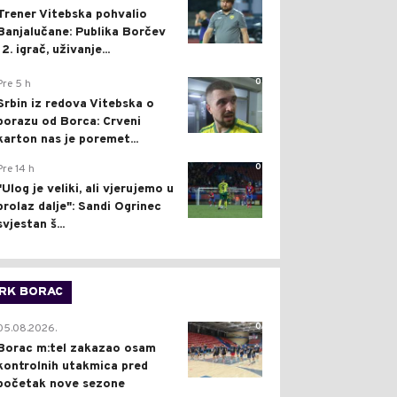
Trener Vitebska pohvalio
Banjalučane: Publika Borčev
12. igrač, uživanje...
0
Pre 5 h
Srbin iz redova Vitebska o
porazu od Borca: Crveni
karton nas je poremet...
0
Pre 14 h
"Ulog je veliki, ali vjerujemo u
prolaz dalje": Sandi Ogrinec
svjestan š...
RK BORAC
0
05.08.2026.
Borac m:tel zakazao osam
kontrolnih utakmica pred
početak nove sezone