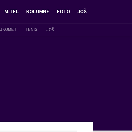
M:TEL
KOLUMNE
FOTO
JOŠ
UKOMET
TENIS
JOŠ