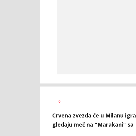
0
Crvena zvezda će u Milanu igrat
gledaju meč na "Marakani" s