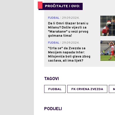
PROČITAJTE I OVO:
FUDBAL
29.09.2024.
|
Da li Omri Glazer brani u
Milanu? Došle vijesti sa
"Marakane" u vezi prvog
golmana tima!
FUDBAL
29.09.2024.
|
"Crta se" da Zvezda sa
Mesijem napada Inter:
Milojevića boli glava zbog
sastava, ali ima lijek?
TAGOVI
FUDBAL
FK CRVENA ZVEZDA
M
PODIJELI