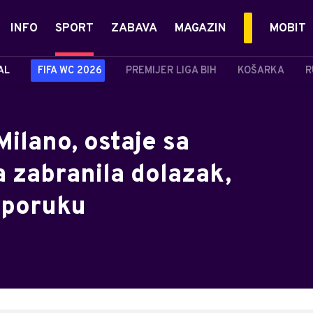
INFO
SPORT
ZABAVA
MAGAZIN
MOBIT
AL
FIFA WC 2026
PREMIJER LIGA BIH
KOŠARKA
R
ilano, ostaje sa
a zabranila dolazak,
 poruku