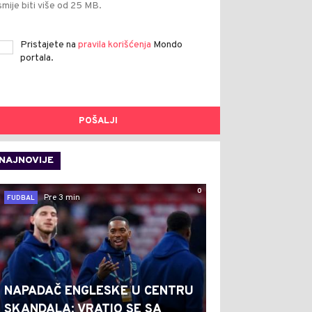
smije biti više od 25 MB.
Pristajete na
pravila korišćenja
Mondo
portala.
POŠALJI
NAJNOVIJE
0
Pre 3 min
FUDBAL
NAPADAČ ENGLESKE U CENTRU
SKANDALA: VRATIO SE SA