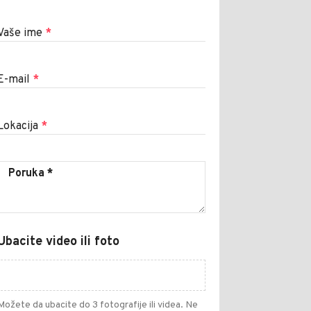
Vaše ime
*
E-mail
*
Lokacija
*
Ubacite video ili foto
Možete da ubacite do 3 fotografije ili videa. Ne