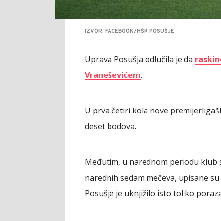
IZVOR: FACEBOOK/HŠK POSUŠJE
Uprava Posušja odlučila je da
raski
Vraneševićem
.
U prva četiri kola nove premijerliga
deset bodova.
Međutim, u narednom periodu klub s
narednih sedam mečeva, upisane su s
Posušje je uknjižilo isto toliko poraza