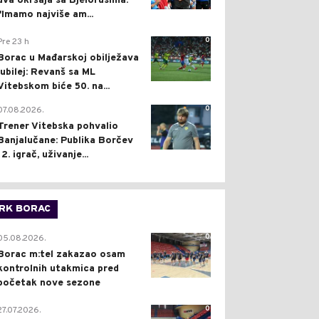
dva okršaja sa Bjelorusima:
"Imamo najviše am...
0
Pre 23 h
Borac u Mađarskoj obilježava
jubilej: Revanš sa ML
Vitebskom biće 50. na...
0
07.08.2026.
Trener Vitebska pohvalio
Banjalučane: Publika Borčev
12. igrač, uživanje...
RK BORAC
0
05.08.2026.
Borac m:tel zakazao osam
kontrolnih utakmica pred
početak nove sezone
0
27.07.2026.