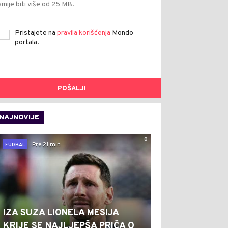
smije biti više od 25 MB.
Pristajete na
pravila korišćenja
Mondo
portala.
POŠALJI
NAJNOVIJE
0
Pre 21 min
FUDBAL
IZA SUZA LIONELA MESIJA
KRIJE SE NAJLJEPŠA PRIČA O