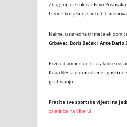
Zbog toga je rukovodstvo Posušaka od
trenersko rješenje neće biti imenov
Naime, u naredna tri meča ekipom ć
Grbavac, Boris Baćak i Ante Dario S
Prvu od pomenute tri utakmice odrad
Kupa BiH, a potom slijede ligaški d
gostovanju.
Pratite sve sportske vijesti na j
zajednice na Viberu!