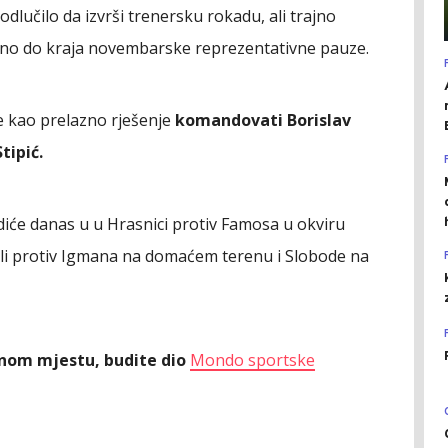
lučilo da izvrši trenersku rokadu, ali trajno
ano do kraja novembarske reprezentativne pauze.
e kao prelazno rješenje
komandovati Borislav
tipić.
iće danas u u Hrasnici protiv Famosa u okviru
ueli protiv Igmana na domaćem terenu i Slobode na
ednom mjestu, budite dio
Mondo sportske