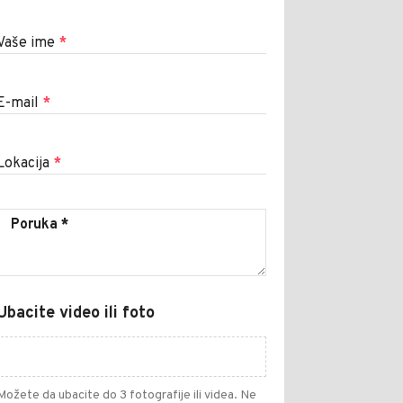
Vaše ime
*
E-mail
*
Lokacija
*
Ubacite video ili foto
Možete da ubacite do 3 fotografije ili videa. Ne