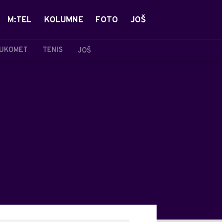
M:TEL
KOLUMNE
FOTO
JOŠ
UKOMET
TENIS
JOŠ