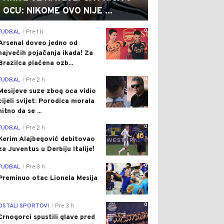
OCU: NIKOME OVO NIJE ...
0
FUDBAL
Pre 1 h
|
Arsenal doveo jedno od
najvećih pojačanja ikada! Za
Brazilca plaćena ozb...
0
FUDBAL
Pre 2 h
|
Mesijeve suze zbog oca vidio
cijeli svijet: Porodica morala
hitno da se ...
0
FUDBAL
Pre 2 h
|
Kerim Alajbegović debitovao
za Juventus u Derbiju Italije!
0
FUDBAL
Pre 3 h
|
Preminuo otac Lionela Mesija
0
OSTALI SPORTOVI
Pre 3 h
|
Crnogorci spustili glave pred