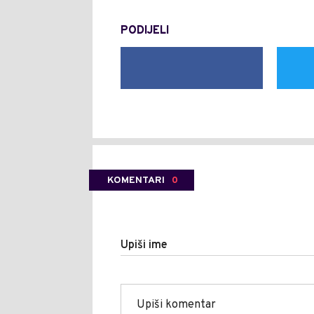
PODIJELI
KOMENTARI
0
Upiši ime