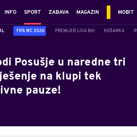
INFO
SPORT
ZABAVA
MAGAZIN
MOBIT
AL
FIFA WC 2026
PREMIJER LIGA BIH
KOŠARKA
R
odi Posušje u naredne tri
ješenje na klupi tek
ivne pauze!