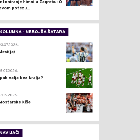
intoniranje himni u Zagrebu: O
ovom potezu...
KOLUMNA - NEBOJŠA ŠATARA
0
23.07.2026.
Mesi(ja)
2
15.07.2026.
Ipak valja bez kralja?
0
17.05.2026.
Mostarske kiše
NAVIJAČI