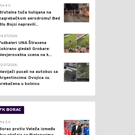
0
Pre 4 h
Brutalna tuča huligana na
zagrebačkom aerodromu! Bed
Blu Bojsi napravili...
0
24.07.2026.
Fudbaleri UNA Štrasena
šokirano gledali Grobare:
Nevjerovatna scena na k...
0
22.07.2026.
Navijači pucali na autobus sa
Argentincima: Dvojica su
prebačena u bolnicu
FK BORAC
0
Pre 5 h
Borac protiv Veleža između