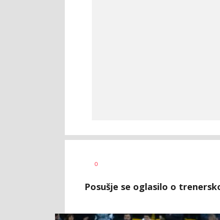
Dragan
AUTOR
0
Šutvić
Posušje se oglasilo o trenersko