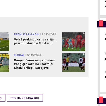
0
0
PREMIJER LIGA BIH
26.10.2024.
|
Velež prekinuo crnu seriju i
prvi put slavio u Mostaru!
0
0
FUDBAL
03.10.2024.
|
Banjalučanin suspendovan
zbog grešaka na utakmici
Široki Brijeg - Sarajevo
I
PREMIJER LIGA BIH