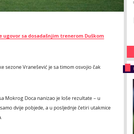
ne ugovor sa dosadašnjim trenerom Duškom
ške sezone Vranešević je sa timom osvojio čak
a Mokrog Doca nanizao je loše rezultate – u
amo dvije pobjede, a u posljednje četiri utakmice
.