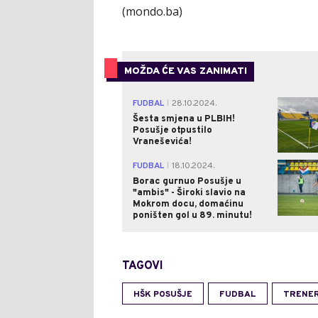
(mondo.ba)
MOŽDA ĆE VAS ZANIMATI
FUDBAL
28.10.2024.
|
Šesta smjena u PLBIH!
Posušje otpustilo
Vraneševića!
FUDBAL
18.10.2024.
|
Borac gurnuo Posušje u
"ambis" - Široki slavio na
Mokrom docu, domaćinu
poništen gol u 89. minutu!
TAGOVI
HŠK POSUŠJE
FUDBAL
TRENER