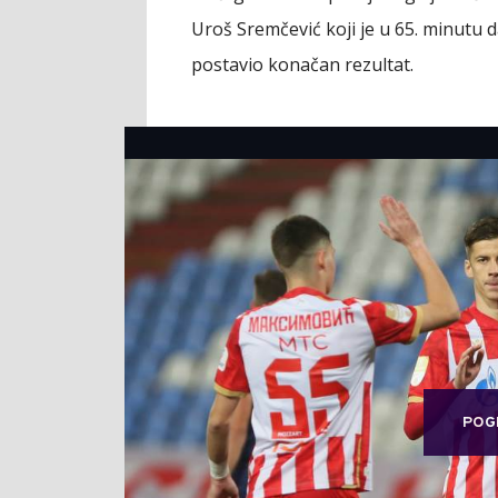
Uroš Sremčević koji je u 65. minutu d
postavio konačan rezultat.
POG