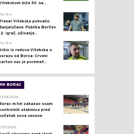
Vitebskom biće 50. na...
0
Pre 15 h
Trener Vitebska pohvalio
Banjalučane: Publika Borčev
12. igrač, uživanje...
0
Pre 15 h
Srbin iz redova Vitebska o
porazu od Borca: Crveni
karton nas je poremet...
RK BORAC
0
05.08.2026.
Borac m:tel zakazao osam
kontrolnih utakmica pred
početak nove sezone
0
27.07.2026.