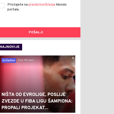
Pristajete na
pravila korišćenja
Mondo
portala.
POŠALJI
NAJNOVIJE
0
Pre 38 min
KOŠARKA
NIŠTA OD EVROLIGE, POSLIJE
ZVEZDE U FIBA LIGU ŠAMPIONA:
PROPALI PROJEKAT...