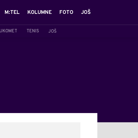
M:TEL
KOLUMNE
FOTO
JOŠ
UKOMET
TENIS
JOŠ