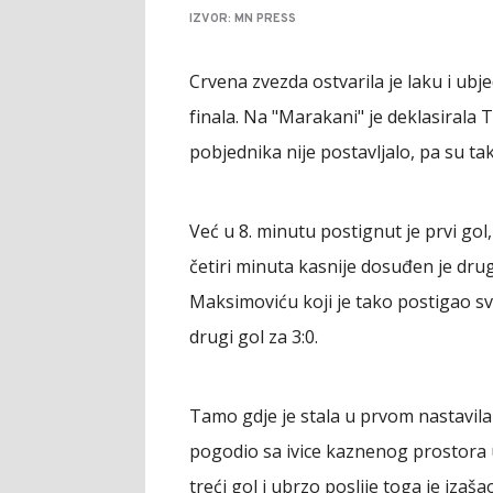
IZVOR: MN PRESS
Crvena zvezda ostvarila je laku i ub
finala. Na "Marakani" je deklasirala 
pobjednika nije postavljalo, pa su tak
Već u 8. minutu postignut je prvi gol
četiri minuta kasnije dosuđen je drug
Maksimoviću koji je tako postigao svo
drugi gol za 3:0.
Tamo gdje je stala u prvom nastavila
pogodio sa ivice kaznenog prostora u
treći gol i ubrzo poslije toga je izaš