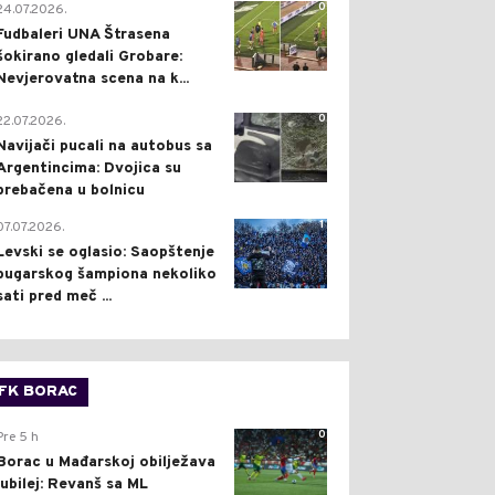
0
24.07.2026.
Fudbaleri UNA Štrasena
šokirano gledali Grobare:
Nevjerovatna scena na k...
0
22.07.2026.
Navijači pucali na autobus sa
Argentincima: Dvojica su
prebačena u bolnicu
1
07.07.2026.
Levski se oglasio: Saopštenje
bugarskog šampiona nekoliko
sati pred meč ...
FK BORAC
0
Pre 5 h
Borac u Mađarskoj obilježava
jubilej: Revanš sa ML