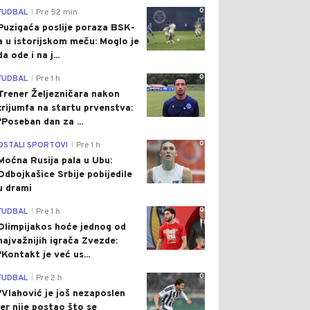
0
FUDBAL
Pre 52 min
|
Puzigaća poslije poraza BSK-
a u istorijskom meču: Moglo je
da ode i na j...
0
FUDBAL
Pre 1 h
|
Trener Željezničara nakon
trijumfa na startu prvenstva:
"Poseban dan za ...
0
OSTALI SPORTOVI
Pre 1 h
|
Moćna Rusija pala u Ubu:
Odbojkašice Srbije pobijedile
u drami
0
FUDBAL
Pre 1 h
|
Olimpijakos hoće jednog od
najvažnijih igrača Zvezde:
"Kontakt je već us...
0
FUDBAL
Pre 2 h
|
"Vlahović je još nezaposlen
jer nije postao što se