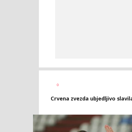
Nebojša
AUTOR
0
Šatara
Crvena zvezda ubjedljivo slavil