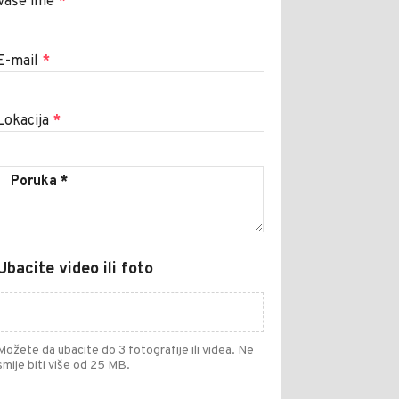
Vaše ime
*
E-mail
*
Lokacija
*
Ubacite video ili foto
Možete da ubacite do 3 fotografije ili videa. Ne
smije biti više od 25 MB.