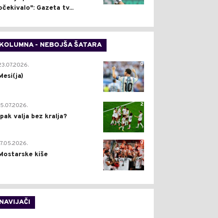
očekivalo": Gazeta tv...
KOLUMNA - NEBOJŠA ŠATARA
0
23.07.2026.
Mesi(ja)
2
15.07.2026.
Ipak valja bez kralja?
0
17.05.2026.
Mostarske kiše
NAVIJAČI