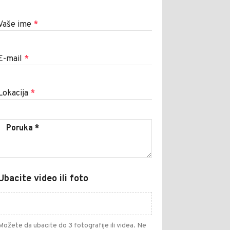
Vaše ime
*
E-mail
*
Lokacija
*
Ubacite video ili foto
Možete da ubacite do 3 fotografije ili videa. Ne