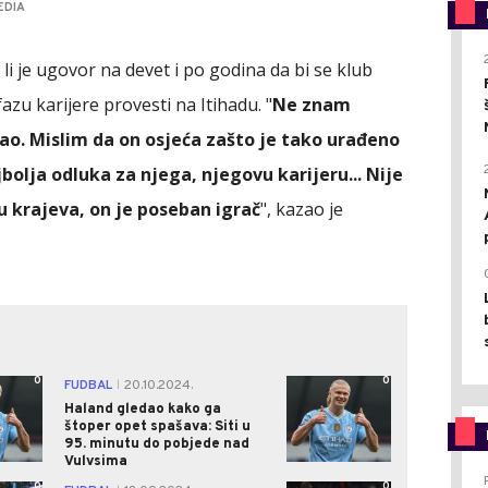
EDIA
 li je ugovor na devet i po godina da bi se klub
zu karijere provesti na Itihadu. "
Ne znam
ao. Mislim da on osjeća zašto je tako urađeno
ajbolja odluka za njega, njegovu karijeru... Nije
u krajeva, on je poseban igrač
", kazao je
0
0
FUDBAL
20.10.2024.
|
Haland gledao kako ga
štoper opet spašava: Siti u
95. minutu do pobjede nad
Vulvsima
0
0