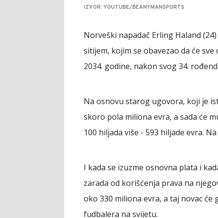
IZVOR: YOUTUBE/BEANYMANSPORTS
Norveški napadač Erling Haland (24)
sitijem, kojim se obavezao da će sve 
2034. godine, nakon svog 34. rođend
Na osnovu starog ugovora, koji je is
skoro pola miliona evra, a sada će mu
100 hiljada više - 593 hiljade evra. N
I kada se izuzme osnovna plata i kada
zarada od korišćenja prava na njegov 
oko 330 miliona evra, a taj novac će ga
fudbalera na svijetu.