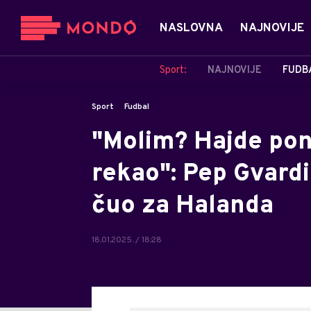
NASLOVNA
NAJNOVIJE
Sport:
NAJNOVIJE
FUDB
Sport
Fudbal
"Molim? Hajde pono
rekao": Pep Gvardi
čuo za Halanda
18.01.2025. / 18:28