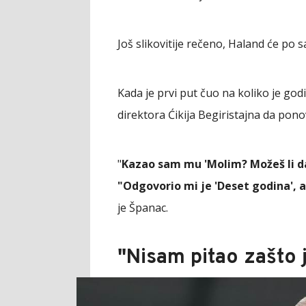
Još slikovitije rečeno, Haland će po 
Kada je prvi put čuo na koliko je go
direktora Ćikija Begiristajna da ponov
"
Kazao sam mu 'Molim? Možeš li da 
"Odgovorio mi je 'Deset godina', a
je Španac.
"Nisam pitao zašto 