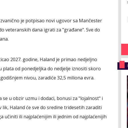
 zvanično je potpisao novi ugovor sa Mančester
do veteranskih dana igrati za "građane". Sve do
ana.
ticao 2027. godine, Haland je primao nedjeljno
 plata od ponedjeljka do nedjelje iznositi skoro
a godišnjem nivou, zaradiće 32,5 miliona evra.
 se u obzir uzmu i dodaci, bonusi za "lojalnost" i
lik, Haland će sve do sredine tridesetih zaraditi
 učiniti ili najplaćenijim ili jednim od najplaćenijih