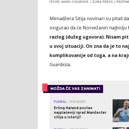
IZVOR: MARK COSGROVE / ZUMA PRESS / PROFIM
Menadžera Sitija novinari su pitali da
osigurao da će Norvežanin najbolju fa
razlog (dužeg ugovora). Nisam pit
u ovoj situaciji. On zna da je to n
komplikovanije od toga, a na kraj
Gvardiola.
MOŽDA ĆE VAS ZANIMATI
FUDBAL
17.01.2025.
|
Erling Haland postao
najplaćeniji igrač Mančester
sitija u istoriji!