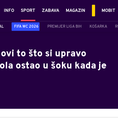
INFO
SPORT
ZABAVA
MAGAZIN
MOBIT
AL
FIFA WC 2026
PREMIJER LIGA BIH
KOŠARKA
R
vi to što si upravo
ola ostao u šoku kada je