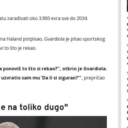
satu zarađivati oko 3.900 evra sve do 2034.
dina Haland potpisao, Gvardiola je pitao sportskog
i to što je rekao.
ponoviš to što si rekao?", otkrio je Gvardiola.
 uzvratio sam mu 'Da li si siguran?'"
, prepričao
je na toliko dugo"