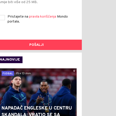
smije biti više od 25 MB.
Pristajete na
pravila korišćenja
Mondo
portala.
POŠALJI
NAJNOVIJE
0
Pre 13 min
FUDBAL
NAPADAČ ENGLESKE U CENTRU
SKANDALA: VRATIO SE SA