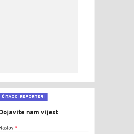
ČITAOCI REPORTERI
Dojavite nam vijest
Naslov
*