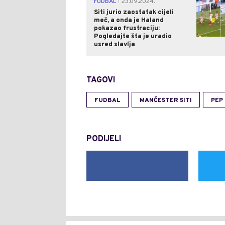
FUDBAL
23.09.2024.
|
Siti jurio zaostatak cijeli
meč, a onda je Haland
pokazao frustraciju:
Pogledajte šta je uradio
usred slavlja
TAGOVI
FUDBAL
MANČESTER SITI
PEP
PODIJELI