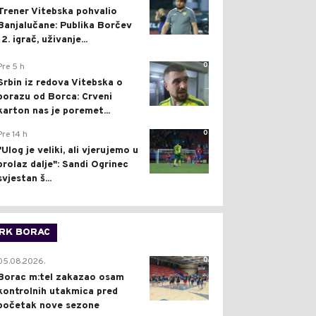
Trener Vitebska pohvalio
Banjalučane: Publika Borčev
12. igrač, uživanje...
0
Pre 5 h
Srbin iz redova Vitebska o
porazu od Borca: Crveni
karton nas je poremet...
0
Pre 14 h
"Ulog je veliki, ali vjerujemo u
prolaz dalje": Sandi Ogrinec
svjestan š...
RK BORAC
0
05.08.2026.
Borac m:tel zakazao osam
kontrolnih utakmica pred
početak nove sezone