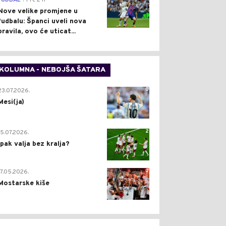
FUDBAL
Pre 2 h
Nove velike promjene u
fudbalu: Španci uveli nova
pravila, ovo će uticat...
KOLUMNA - NEBOJŠA ŠATARA
0
23.07.2026.
Mesi(ja)
2
15.07.2026.
Ipak valja bez kralja?
0
17.05.2026.
Mostarske kiše