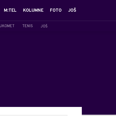
M:TEL
KOLUMNE
FOTO
JOŠ
UKOMET
TENIS
JOŠ