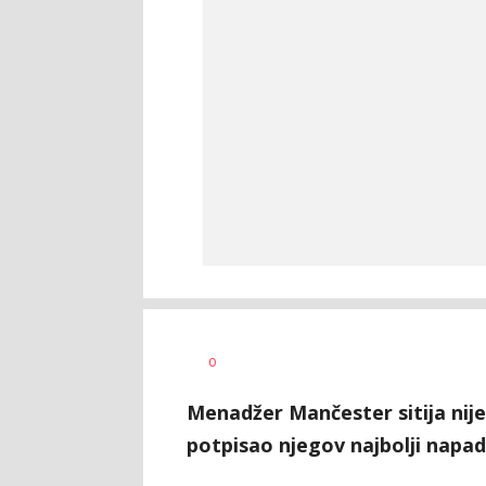
0
Menadžer Mančester sitija nije
potpisao njegov najbolji napad