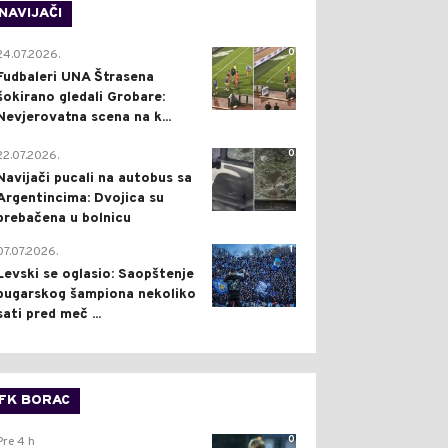
NAVIJAČI
0
24.07.2026.
Fudbaleri UNA Štrasena
šokirano gledali Grobare:
Nevjerovatna scena na k...
0
22.07.2026.
Navijači pucali na autobus sa
Argentincima: Dvojica su
prebačena u bolnicu
1
07.07.2026.
Levski se oglasio: Saopštenje
bugarskog šampiona nekoliko
sati pred meč ...
FK BORAC
0
Pre 4 h