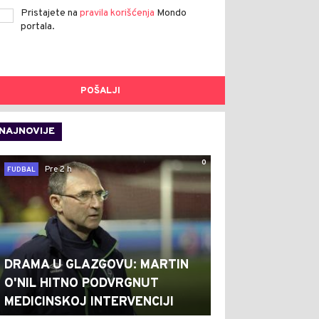
Pristajete na
pravila korišćenja
Mondo
portala.
POŠALJI
NAJNOVIJE
0
Pre 2 h
FUDBAL
DRAMA U GLAZGOVU: MARTIN
O'NIL HITNO PODVRGNUT
MEDICINSKOJ INTERVENCIJI