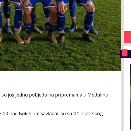
rili su još jednu pobjedu na pripremama u Medulinu
4:0 nad Bokeljom savladali su sa 4:1 hrvatskog