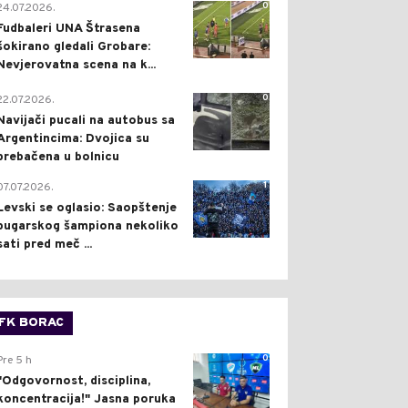
0
24.07.2026.
Fudbaleri UNA Štrasena
šokirano gledali Grobare:
Nevjerovatna scena na k...
0
22.07.2026.
Navijači pucali na autobus sa
Argentincima: Dvojica su
prebačena u bolnicu
1
07.07.2026.
Levski se oglasio: Saopštenje
bugarskog šampiona nekoliko
sati pred meč ...
FK BORAC
0
Pre 5 h
"Odgovornost, disciplina,
koncentracija!" Jasna poruka