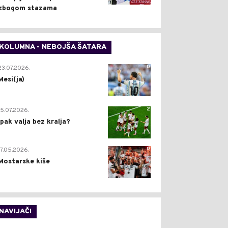
zbogom stazama
KOLUMNA - NEBOJŠA ŠATARA
0
23.07.2026.
Mesi(ja)
2
15.07.2026.
Ipak valja bez kralja?
0
17.05.2026.
Mostarske kiše
NAVIJAČI