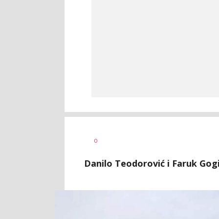
Goran
AUTOR
0
Arbutina
Danilo Teodorović i Faruk Gogić