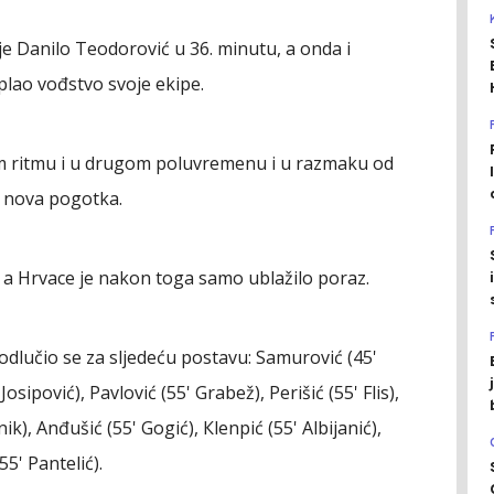
e Danilo Teodorović u 36. minutu, a onda i
ao vođstvo svoje ekipe.
tom ritmu i u drugom poluvremenu i u razmaku od
va nova pogotka.
, a Hrvace je nakon toga samo ublažilo poraz.
dlučio se za sljedeću postavu: Samurović (45'
Josipović), Pavlović (55' Grabež), Perišić (55' Flis),
nik), Anđušić (55' Gogić), Кlenpić (55' Albijanić),
5' Pantelić).