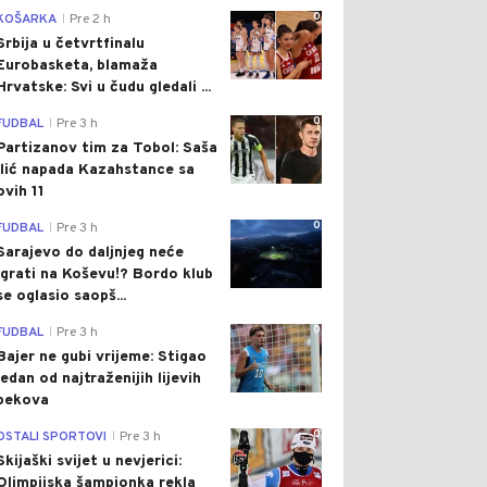
0
KOŠARKA
Pre 2 h
|
Srbija u četvrtfinalu
Eurobasketa, blamaža
Hrvatske: Svi u čudu gledali ...
0
FUDBAL
Pre 3 h
|
Partizanov tim za Tobol: Saša
Ilić napada Kazahstance sa
ovih 11
0
FUDBAL
Pre 3 h
|
Sarajevo do daljnjeg neće
igrati na Koševu!? Bordo klub
se oglasio saopš...
0
FUDBAL
Pre 3 h
|
Bajer ne gubi vrijeme: Stigao
jedan od najtraženijih lijevih
bekova
0
OSTALI SPORTOVI
Pre 3 h
|
Skijaški svijet u nevjerici:
Olimpijska šampionka rekla