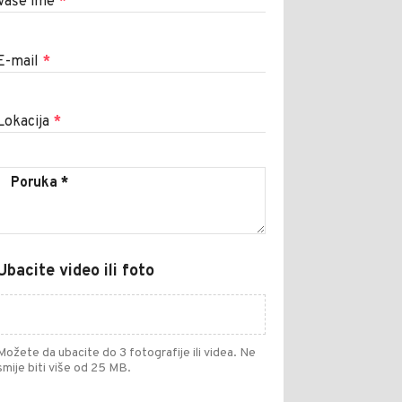
Vaše ime
*
E-mail
*
Lokacija
*
Ubacite video ili foto
Možete da ubacite do 3 fotografije ili videa. Ne
smije biti više od 25 MB.