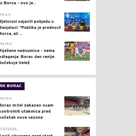
iz Borca - ovo je...
0
Pre 6 h
Bjelorusi najavili pobjedu u
Banjaluci: "Publika je prednost
Borca, ali ...
0
Pre 14 h
Riješene nedoumice - nema
odlaganja: Borac dan ranije
dočekuje Velež
RK BORAC
0
Pre 15 h
Borac m:tel zakazao osam
kontrolnih utakmica pred
početak nove sezone
0
27.07.2026.