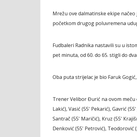
Mrežu ove dalmatinske ekipe načeo j
početkom drugog poluvremena udupl
Fudbaleri Radnika nastavili su u is
pet minuta, od 60. do 65. stigli do d
Oba puta strijelac je bio Faruk Gogić
Trener Velibor Đurić na ovom meču o
Lakić), Vasić (55' Pekarić), Gavrić (55' 
Santrač (55' Maričić), Кruz (55' Кrajiš
Denković (55' Petrović), Teodorović (5