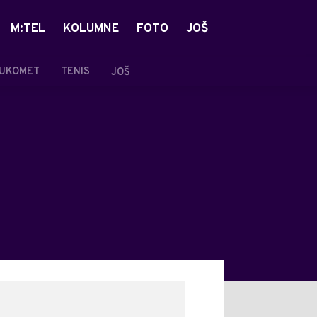
M:TEL
KOLUMNE
FOTO
JOŠ
UKOMET
TENIS
JOŠ