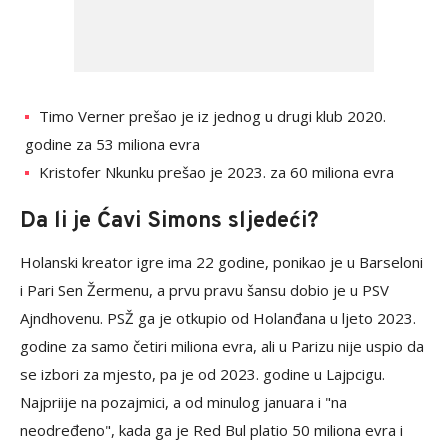
Timo Verner prešao je iz jednog u drugi klub 2020.
godine za 53 miliona evra
Kristofer Nkunku prešao je 2023. za 60 miliona evra
Da li je Ćavi Simons sljedeći?
Holanski kreator igre ima 22 godine, ponikao je u Barseloni
i Pari Sen Žermenu, a prvu pravu šansu dobio je u PSV
Ajndhovenu. PSŽ ga je otkupio od Holanđana u ljeto 2023.
godine za samo četiri miliona evra, ali u Parizu nije uspio da
se izbori za mjesto, pa je od 2023. godine u Lajpcigu.
Najpriije na pozajmici, a od minulog januara i "na
neodređeno", kada ga je Red Bul platio 50 miliona evra i