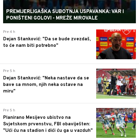
PREMIJERLIGAŠKA SUBOTNJA USPAVANKA: VAR I
PONIŠTENI GOLOVI - MREŽE MIROVALE
0
Pre 4 h
Dejan Stanković: "Da se bude zvezdaš,
to će nam biti potrebno"
0
Pre 5 h
Dejan Stanković: "Neka nastave da se
bave sa mnom, njih neka ostave na
miru"
0
Pre 5 h
Planirano Mesijevo ubistvo na
Svjetskom prvenstvu, FBI obaviješten:
"Ući ću na stadion i dići ću ga u vazduh"