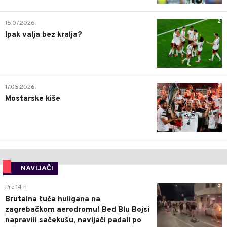
2
15.07.2026.
Ipak valja bez kralja?
0
17.05.2026.
Mostarske kiše
NAVIJAČI
0
Pre 14 h
Brutalna tuča huligana na
zagrebačkom aerodromu! Bed Blu Bojsi
napravili sačekušu, navijači padali po