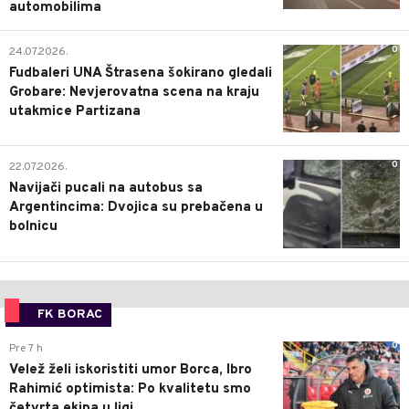
automobilima
0
24.07.2026.
Fudbaleri UNA Štrasena šokirano gledali
Grobare: Nevjerovatna scena na kraju
utakmice Partizana
0
22.07.2026.
Navijači pucali na autobus sa
Argentincima: Dvojica su prebačena u
bolnicu
FK BORAC
0
Pre 7 h
Velež želi iskoristiti umor Borca, Ibro
Rahimić optimista: Po kvalitetu smo
četvrta ekipa u ligi