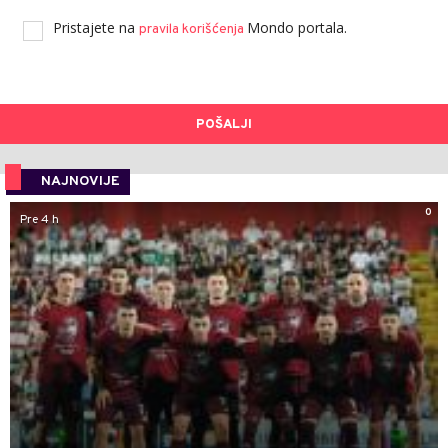
Pristajete na
Mondo portala.
pravila korišćenja
POŠALJI
NAJNOVIJE
0
Pre 4 h