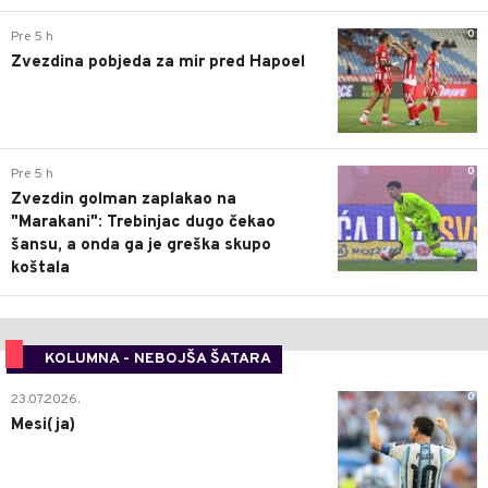
0
Pre 5 h
Zvezdina pobjeda za mir pred Hapoel
0
Pre 5 h
Zvezdin golman zaplakao na
"Marakani": Trebinjac dugo čekao
šansu, a onda ga je greška skupo
koštala
KOLUMNA - NEBOJŠA ŠATARA
0
23.07.2026.
Mesi(ja)