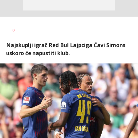
0
Najskuplji igrač Red Bul Lajpciga Ćavi Simons
uskoro će napustiti klub.