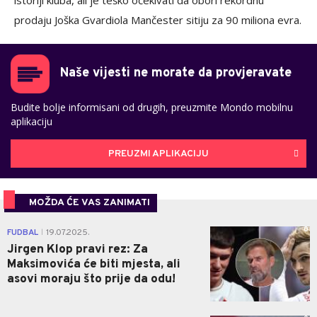
istoriji kluba, ali je teško očekivati da obori rekordnu
prodaju Joška Gvardiola Mančester sitiju za 90 miliona evra.
Naše vijesti ne morate da provjeravate
Budite bolje informisani od drugih, preuzmite Mondo mobilnu
aplikaciju
PREUZMI APLIKACIJU
MOŽDA ĆE VAS ZANIMATI
0
FUDBAL
19.07.2025.
|
Jirgen Klop pravi rez: Za
Maksimovića će biti mjesta, ali
asovi moraju što prije da odu!