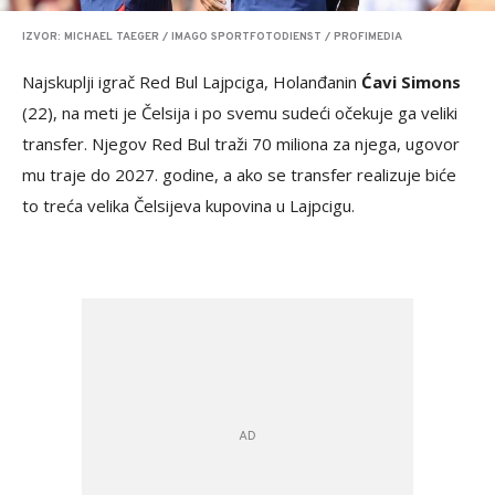
IZVOR: MICHAEL TAEGER / IMAGO SPORTFOTODIENST / PROFIMEDIA
Najskuplji igrač Red Bul Lajpciga, Holanđanin
Ćavi Simons
(22), na meti je Čelsija i po svemu sudeći očekuje ga veliki
transfer. Njegov Red Bul traži 70 miliona za njega, ugovor
mu traje do 2027. godine, a ako se transfer realizuje biće
to treća velika Čelsijeva kupovina u Lajpcigu.