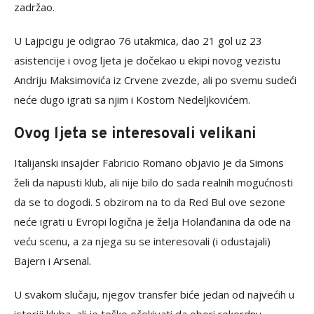
zadržao.
U Lajpcigu je odigrao 76 utakmica, dao 21 gol uz 23
asistencije i ovog ljeta je dočekao u ekipi novog vezistu
Andriju Maksimovića iz Crvene zvezde, ali po svemu sudeći
neće dugo igrati sa njim i Kostom Nedeljkovićem.
Ovog ljeta se interesovali velikani
Italijanski insajder Fabricio Romano objavio je da Simons
želi da napusti klub, ali nije bilo do sada realnih mogućnosti
da se to dogodi. S obzirom na to da Red Bul ove sezone
neće igrati u Evropi logična je želja Holanđanina da ode na
veću scenu, a za njega su se interesovali (i odustajali)
Bajern i Arsenal.
U svakom slučaju, njegov transfer biće jedan od najvećih u