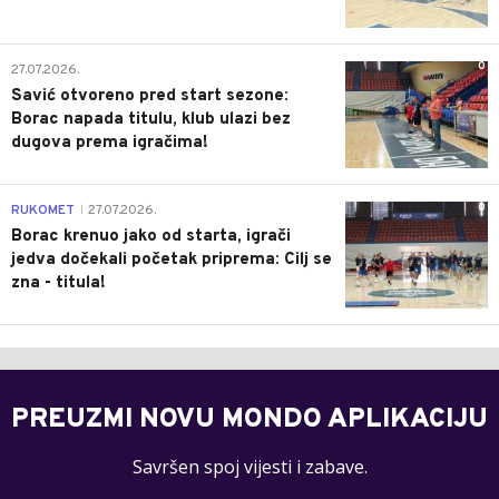
0
27.07.2026.
Savić otvoreno pred start sezone:
Borac napada titulu, klub ulazi bez
dugova prema igračima!
0
RUKOMET
27.07.2026.
|
Borac krenuo jako od starta, igrači
jedva dočekali početak priprema: Cilj se
zna - titula!
PREUZMI NOVU MONDO APLIKACIJU
Savršen spoj vijesti i zabave.