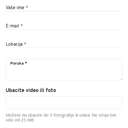
Vaše ime
*
E-mail
*
Lokacija
*
Ubacite video ili foto
Možete da ubacite do 3 fotografije ili videa. Ne smije biti
više od 25 MB.