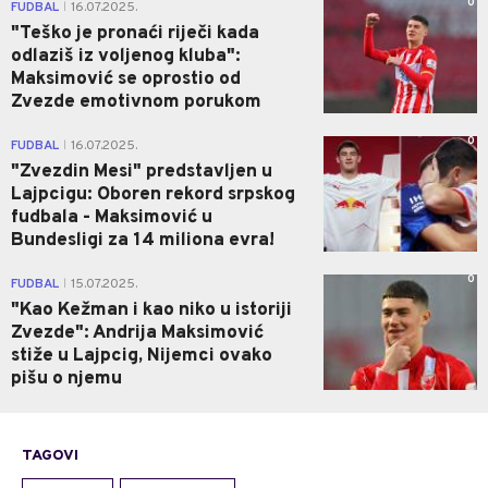
0
FUDBAL
16.07.2025.
|
"Teško je pronaći riječi kada
odlaziš iz voljenog kluba":
Maksimović se oprostio od
Zvezde emotivnom porukom
0
FUDBAL
16.07.2025.
|
"Zvezdin Mesi" predstavljen u
Lajpcigu: Oboren rekord srpskog
fudbala - Maksimović u
Bundesligi za 14 miliona evra!
0
FUDBAL
15.07.2025.
|
"Kao Kežman i kao niko u istoriji
Zvezde": Andrija Maksimović
stiže u Lajpcig, Nijemci ovako
pišu o njemu
TAGOVI