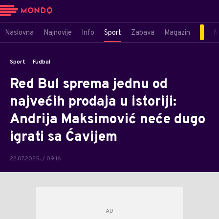
Naslovna
Najnovije
Info
Sport
Zabava
Magazin
M
Sport
Fudbal
Red Bul sprema jednu od
najvećih prodaja u istoriji:
Andrija Maksimović neće dugo
igrati sa Ćavijem
22.07.2025. / 09:16