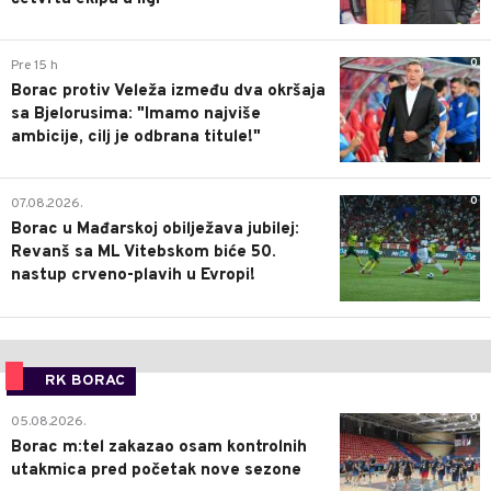
0
Pre 15 h
Borac protiv Veleža između dva okršaja
sa Bjelorusima: "Imamo najviše
ambicije, cilj je odbrana titule!"
0
07.08.2026.
Borac u Mađarskoj obilježava jubilej:
Revanš sa ML Vitebskom biće 50.
nastup crveno-plavih u Evropi!
RK BORAC
0
05.08.2026.
Borac m:tel zakazao osam kontrolnih
utakmica pred početak nove sezone