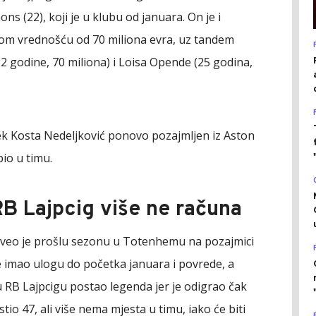
imons (22), koji je u klubu od januara. On je i
enom vrednošću od 70 miliona evra, uz tandem
2 godine, 70 miliona) i Loisa Opende (25 godina,
i bek Kosta Nedeljković ponovo pozajmljen iz Aston
bio u timu.
B Lajpcig više ne računa
veo je prošlu sezonu u Totenhemu na pozajmici
 imao ulogu do početka januara i povrede, a
u RB Lajpcigu postao legenda jer je odigrao čak
io 47, ali više nema mjesta u timu, iako će biti