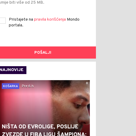
smije biti više od 25 MB.
Pristajete na
pravila korišćenja
Mondo
portala.
POŠALJI
NAJNOVIJE
0
Pre 6 h
KOŠARKA
NIŠTA OD EVROLIGE, POSLIJE
ZVEZDE U FIBA LIGU ŠAMPIONA: