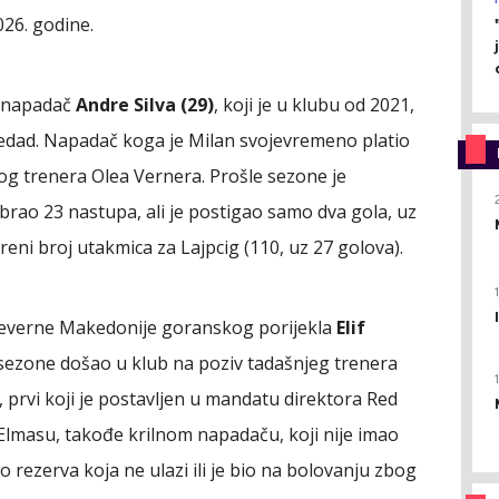
26. godine.
i napadač
Andre Silva (29)
, koji je u klubu od 2021,
jedad. Napadač koga je Milan svojevremeno platio
og trenera Olea Vernera. Prošle sezone je
abrao 23 nastupa, ali je postigao samo dva gola, uz
ifreni broj utakmica za Lajpcig (110, uz 27 golova).
 Sjeverne Makedonije goranskog porijekla
Elif
 sezone došao u klub na poziv tadašnjeg trenera
 prvi koji je postavljen u mandatu direktora Red
 Elmasu, takođe krilnom napadaču, koji nije imao
io rezerva koja ne ulazi ili je bio na bolovanju zbog