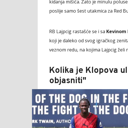
kidanja mišića. Zato je minulu polusez
poslije samo šest utakmica za Red Bu
RB Lajpcig rastašće se i sa
Kevinom
koji je daleko od svog igračkog zenit
veznom redu, na kojima Lajpcig želi n
Kolika je Klopova u
objasniti"