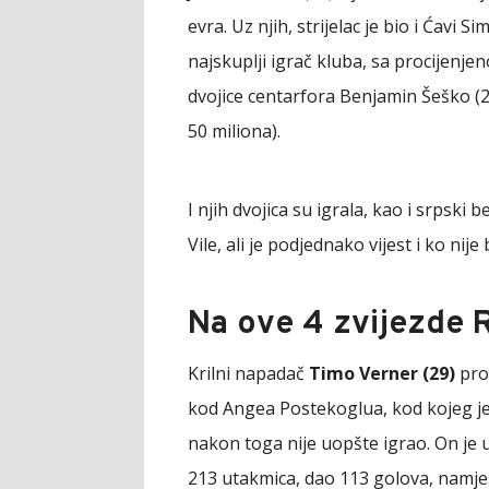
evra. Uz njih, strijelac je bio i Ćavi S
najskuplji igrač kluba, sa procijenj
dvojice centarfora Benjamin Šeško (2
50 miliona).
I njih dvojica su igrala, kao i srpsk
Vile, ali je podjednako vijest i ko nije 
Na ove 4 zvijezde R
Krilni napadač
Timo Verner (29)
pro
kod Angea Postekoglua, kod kojeg je
nakon toga nije uopšte igrao. On je 
213 utakmica, dao 113 golova, namjest