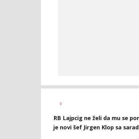
Dragan
AUTOR
0
Šutvić
RB Lajpcig ne želi da mu se po
je novi šef Jirgen Klop sa sar