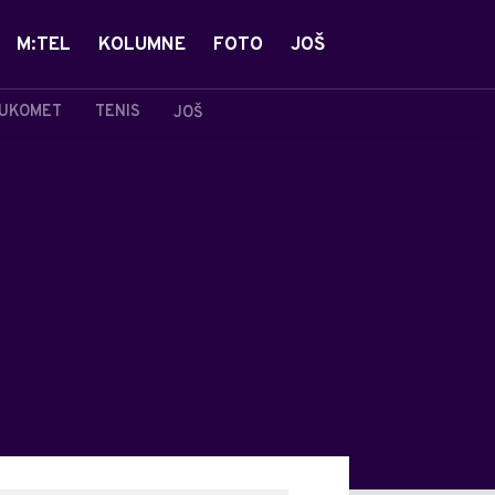
M:TEL
KOLUMNE
FOTO
JOŠ
UKOMET
TENIS
JOŠ