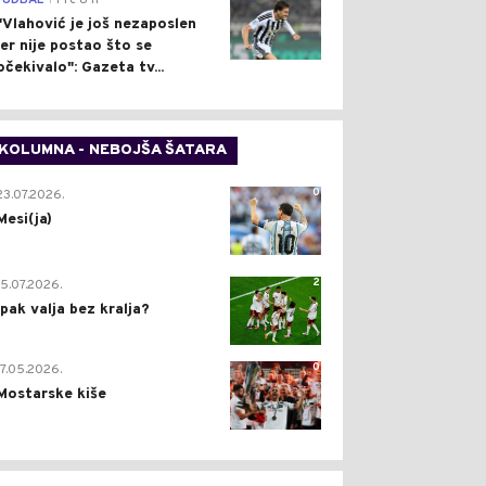
FUDBAL
Pre 8 h
"Vlahović je još nezaposlen
jer nije postao što se
očekivalo": Gazeta tv...
KOLUMNA - NEBOJŠA ŠATARA
0
23.07.2026.
Mesi(ja)
2
15.07.2026.
Ipak valja bez kralja?
0
17.05.2026.
Mostarske kiše