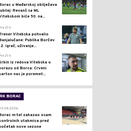
Borac u Mađarskoj obilježava
jubilej: Revanš sa ML
Vitebskom biće 50. na...
0
Pre 21 h
Trener Vitebska pohvalio
Banjalučane: Publika Borčev
12. igrač, uživanje...
0
Pre 21 h
Srbin iz redova Vitebska o
porazu od Borca: Crveni
karton nas je poremet...
RK BORAC
0
05.08.2026.
Borac m:tel zakazao osam
kontrolnih utakmica pred
početak nove sezone