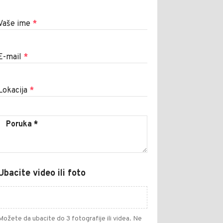
Vaše ime
*
E-mail
*
Lokacija
*
Ubacite video ili foto
Možete da ubacite do 3 fotografije ili videa. Ne