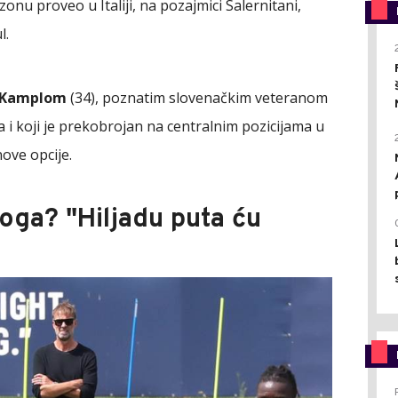
onu proveo u Italiji, na pozajmici Salernitani,
l.
 Kamplom
(34), poznatim slovenačkim veteranom
a i koji je prekobrojan na centralnim pozicijama u
ove opcije.
loga? "Hiljadu puta ću