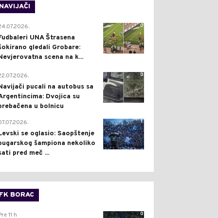
NAVIJAČI
0
24.07.2026.
Fudbaleri UNA Štrasena
šokirano gledali Grobare:
Nevjerovatna scena na k...
0
22.07.2026.
Navijači pucali na autobus sa
Argentincima: Dvojica su
prebačena u bolnicu
1
07.07.2026.
Levski se oglasio: Saopštenje
bugarskog šampiona nekoliko
sati pred meč ...
FK BORAC
0
Pre 11 h