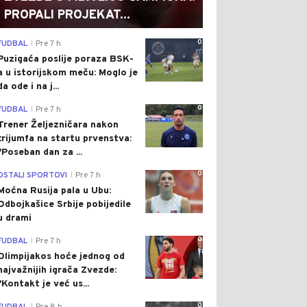
PROPALI PROJEKAT...
0
FUDBAL
Pre 7 h
|
Puzigaća poslije poraza BSK-
a u istorijskom meču: Moglo je
da ode i na j...
0
FUDBAL
Pre 7 h
|
Trener Željezničara nakon
trijumfa na startu prvenstva:
"Poseban dan za ...
0
OSTALI SPORTOVI
Pre 7 h
|
Moćna Rusija pala u Ubu:
Odbojkašice Srbije pobijedile
u drami
0
FUDBAL
Pre 7 h
|
Olimpijakos hoće jednog od
najvažnijih igrača Zvezde:
"Kontakt je već us...
0
|