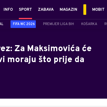
INFO
SPORT
ZABAVA
MAGAZIN
MOBIT
AL
FIFA WC 2026
PREMIJER LIGA BIH
KOŠARKA
R
rez: Za Maksimovića će
ovi moraju što prije da