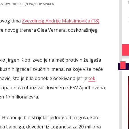
 “AW” WETZEL/EPA/FILIP SINGER
novog tima
Zvezdinog Andrije Maksimovića (18)
,
re novog trenera Olea Vernera, doskorašnjeg
io Jirgen Klop izveo je na meč protiv niželigaša
skusnih igrača i zvučnih imena, na koje više neće
mović, što je bilo donekle očekivano jer je
tek
stupao novi ofanzivac doveden iz PSV Ajndhovena,
en 17 miliona evra.
Holandije bio strijelac jednog od tri gola, kao i
jlija Lajpciga, doveden iz Leganesa za 20 miliona