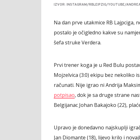
IZVOR: INSTAGRAM/RBLEIPZIG/YOUTUBE/ANDREAS
Na dan prve utakmice RB Lajpciga, 
postalo je očigledno kakve su namje
šefa struke Verdera.
Prvi trener koga je u Red Bulu postav
Mojzelvica (3:0) ekipu bez nekoliko i
računati. Nije igrao ni Andrija Maksi
potpisao
, dok je sa druge strane na
Belgijanac Johan Bakajoko (22), plać
Upravo je donedavno najskuplji igrač 
Jan Diomante (18), lijevo krilo i nova