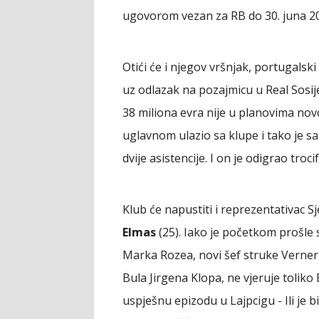
ugovorom vezan za RB do 30. juna 20
Otići će i njegov vršnjak, portugalsk
uz odlazak na pozajmicu u Real Sosi
38 miliona evra nije u planovima nov
uglavnom ulazio sa klupe i tako je s
dvije asistencije. I on je odigrao troc
Klub će napustiti i reprezentativac
Elmas
(25). Iako je početkom prošle
Marka Rozea, novi šef struke Verner,
Bula Jirgena Klopa, ne vjeruje toliko
uspješnu epizodu u Lajpcigu - Ili je b