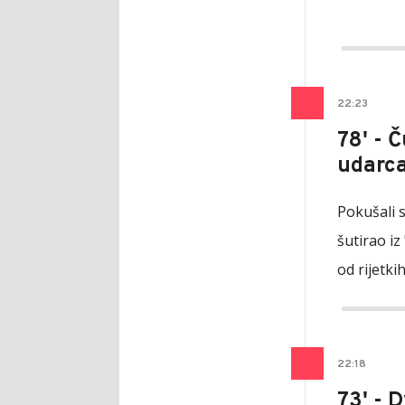
22
:
23
78' - 
udarc
Pokušali s
šutirao iz
od rijetk
22
:
18
73' - 