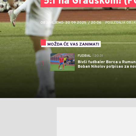
5:1 na Gradskom! (
OBJAVLJENO: 20.09.2025. / 20:06
POSLEDNJA OBJAVA
MOŽDA ĆE VAS ZANIMATI
FUDBAL
| 20:31
Bivši fudbaler Borca u Rumuni
Boban Nikolov potpisao za nov