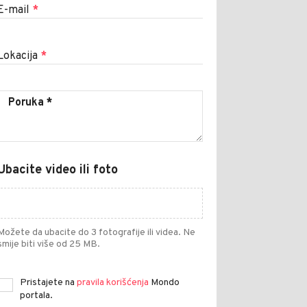
E-mail
*
Lokacija
*
Ubacite video ili foto
Možete da ubacite do 3 fotografije ili videa. Ne
smije biti više od 25 MB.
Pristajete na
pravila korišćenja
Mondo
portala.