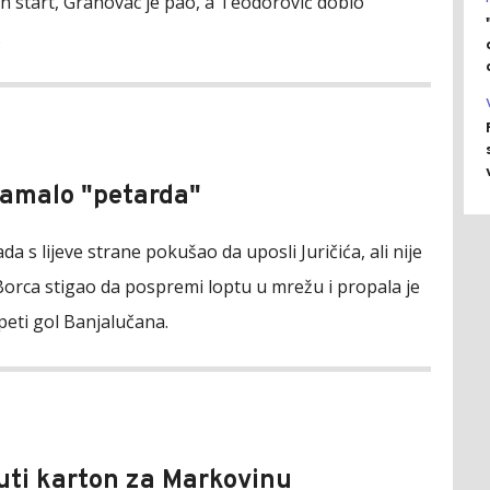
 start, Grahovac je pao, a Teodorović dobio
.
Zamalo "petarda"
ada s lijeve strane pokušao da uposli Juričića, ali nije
orca stigao da pospremi loptu u mrežu i propala je
 peti gol Banjalučana.
Žuti karton za Markovinu