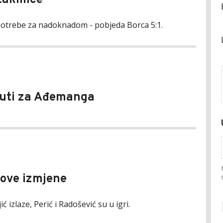
takmice
 potrebe za nadoknadom - pobjeda Borca 5:1.
Žuti za Ađemanga
Nove izmjene
ojić izlaze, Perić i Radošević su u igri.