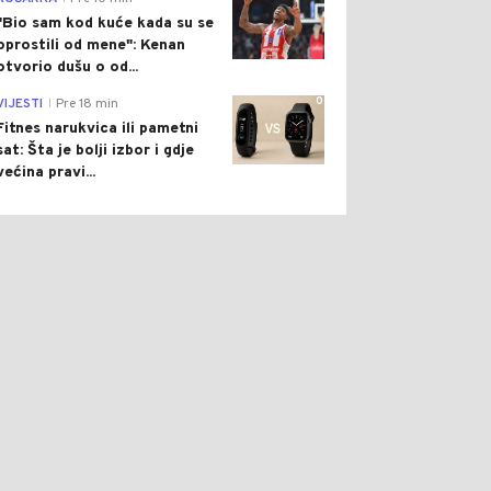
"Bio sam kod kuće kada su se
oprostili od mene": Kenan
otvorio dušu o od...
0
VIJESTI
Pre 18 min
|
Fitnes narukvica ili pametni
sat: Šta je bolji izbor i gdje
većina pravi...