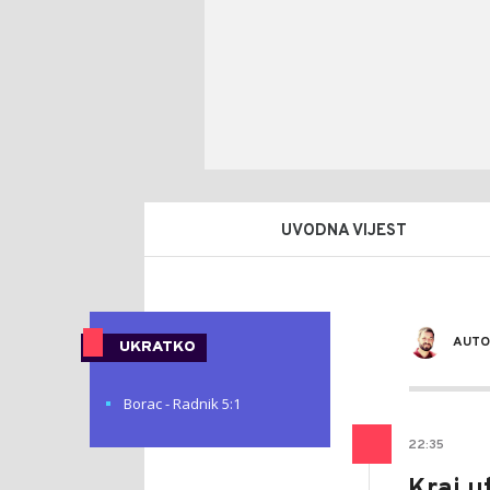
UVODNA VIJEST
AUTO
UKRATKO
Borac - Radnik 5:1
22
:
35