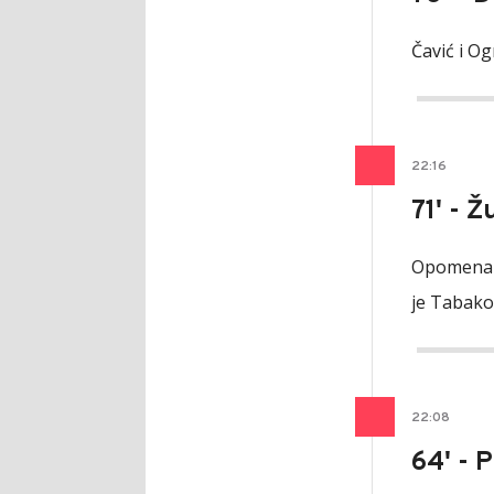
Čavić i Og
22
:
16
71' - Ž
Opomena z
je Tabako
22
:
08
64' - 