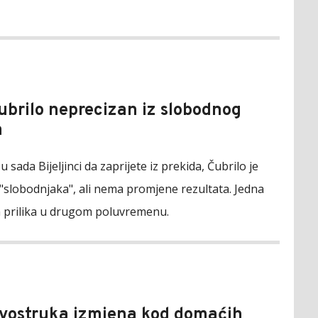
Čubrilo neprecizan iz slobodnog
a
u sada Bijeljinci da zaprijete iz prekida, Čubrilo je
 "slobodnjaka", ali nema promjene rezultata. Jedna
ih prilika u drugom poluvremenu.
Dvostruka izmjena kod domaćih