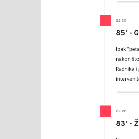
22
:
30
85' - 
Ipak "peta
nakon što
Radnika i 
interveniš
22
:
28
83' - 