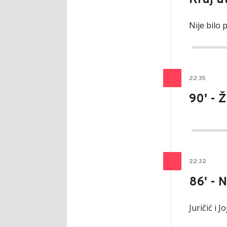
Kraj u
Nije bilo
22
:
35
90' - 
22
:
32
86' - 
Juričić i J