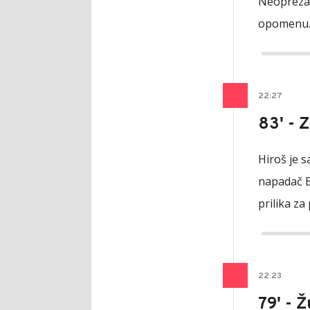
Neoprezan
opomenu
22
:
27
83' - 
Hiroš je s
napadač B
prilika za
22
:
23
79' - 