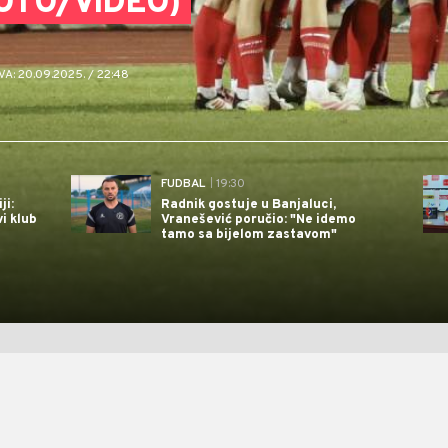
FOTO/VIDEO)
: 20.09.2025. / 22:48
FUDBAL
| 19:30
ji:
Radnik gostuje u Banjaluci,
i klub
Vranešević poručio: "Ne idemo
tamo sa bijelom zastavom"