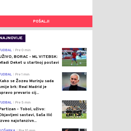
POŠALJI
NAJNOVIJE
0
FUDBAL
Pre 0 min
|
UŽIVO, BORAC - ML VITEBSK:
Mladi Deket u startnoj postavi
0
FUDBAL
Pre 1 min
|
Kako se Žozeu Murinju sada
smije brk: Real Madrid je
upravo prevario cij...
0
FUDBAL
Pre 5 min
|
Partizan - Tobol, uživo:
Objavljeni sastavi, Saša Ilić
izveo najofanzivn...
0
KOŠARKA
Pre 10 min
|