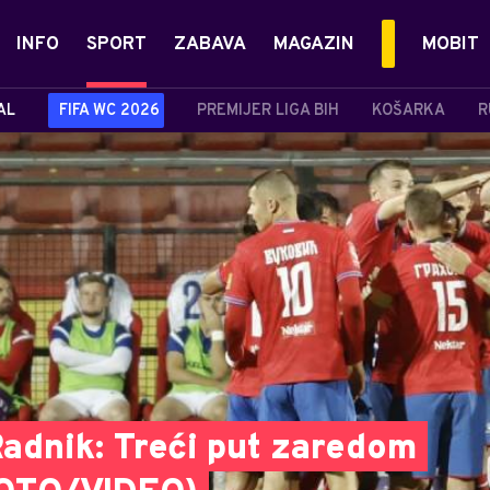
INFO
SPORT
ZABAVA
MAGAZIN
MOBIT
AL
FIFA WC 2026
PREMIJER LIGA BIH
KOŠARKA
R
Radnik: Treći put zaredom