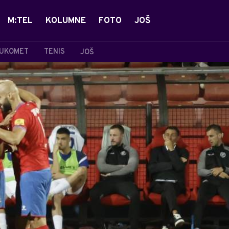
M:TEL
KOLUMNE
FOTO
JOŠ
UKOMET
TENIS
JOŠ