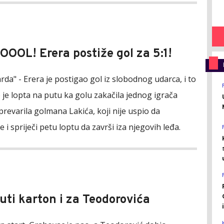
GOOOL! Erera postiže gol za 5:1!
rda" - Erera je postigao gol iz slobodnog udarca, i to
 je lopta na putu ka golu zakačila jednog igrača
prevarila golmana Lakića, koji nije uspio da
e i spriječi petu loptu da završi iza njegovih leđa.
Žuti karton i za Teodorovića