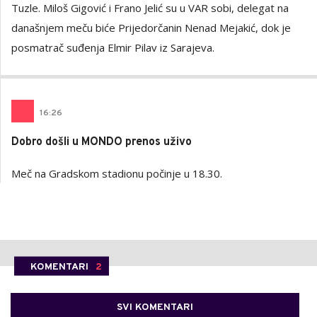
Tuzle. Miloš Gigović i Frano Jelić su u VAR sobi, delegat na
današnjem meču biće Prijedorčanin Nenad Mejakić, dok je
posmatrač suđenja Elmir Pilav iz Sarajeva.
16
:
26
Dobro došli u MONDO prenos uživo
Meč na Gradskom stadionu počinje u 18.30.
KOMENTARI
2
SVI KOMENTARI