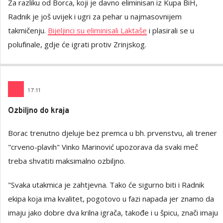
Za razliku od Borca, koji je davno eliminisan iz Kupa BiH,
Radnik je još uvijek i ugri za pehar u najmasovnijem
takmičenju.
Bijeljinci su eliminisali Laktaše
i plasirali se u
polufinale, gdje će igrati protiv Zrinjskog.
17
:
11
Ozbiljno do kraja
Borac trenutno djeluje bez premca u bh. prvenstvu, ali trener
"crveno-plavih" Vinko Marinović upozorava da svaki meč
treba shvatiti maksimalno ozbiljno.
"Svaka utakmica je zahtjevna. Tako će sigurno biti i Radnik
ekipa koja ima kvalitet, pogotovo u fazi napada jer znamo da
imaju jako dobre dva krilna igrača, takođe i u špicu, znači imaju