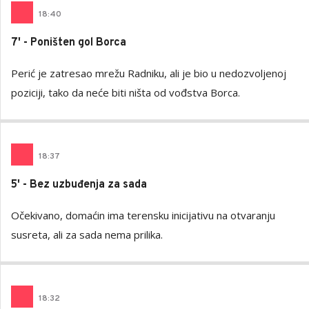
18
:
40
7' - Poništen gol Borca
Perić je zatresao mrežu Radniku, ali je bio u nedozvoljenoj
poziciji, tako da neće biti ništa od vođstva Borca.
18
:
37
5' - Bez uzbuđenja za sada
Očekivano, domaćin ima terensku inicijativu na otvaranju
susreta, ali za sada nema prilika.
18
:
32