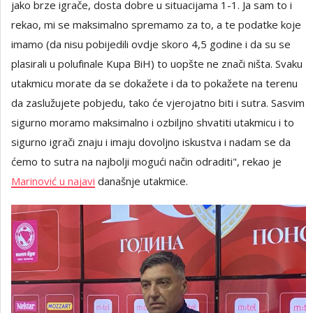
jako brze igrače, dosta dobre u situacijama 1-1. Ja sam to i
rekao, mi se maksimalno spremamo za to, a te podatke koje
imamo (da nisu pobijedili ovdje skoro 4,5 godine i da su se
plasirali u polufinale Kupa BiH) to uopšte ne znači ništa. Svaku
utakmicu morate da se dokažete i da to pokažete na terenu
da zaslužujete pobjedu, tako će vjerojatno biti i sutra. Sasvim
sigurno moramo maksimalno i ozbiljno shvatiti utakmicu i to
sigurno igrači znaju i imaju dovoljno iskustva i nadam se da
ćemo to sutra na najbolji mogući način odraditi", rekao je
Marinović u najavi
današnje utakmice.