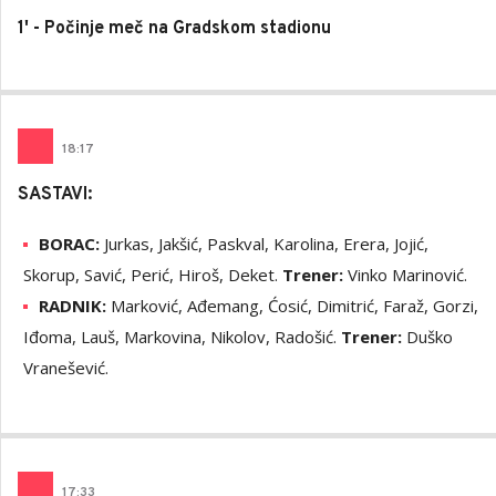
1' - Počinje meč na Gradskom stadionu
18
:
17
SASTAVI:
BORAC:
Jurkas, Jakšić, Paskval, Karolina, Erera, Jojić,
Skorup, Savić, Perić, Hiroš, Deket.
Trener:
Vinko Marinović.
RADNIK:
Marković, Ađemang, Ćosić, Dimitrić, Faraž, Gorzi,
Iđoma, Lauš, Markovina, Nikolov, Radošić.
Trener:
Duško
Vranešević.
17
:
33