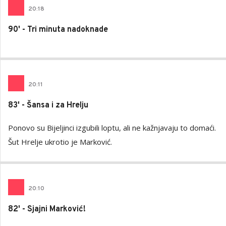
20
:
18
90' - Tri minuta nadoknade
20
:
11
83' - Šansa i za Hrelju
Ponovo su Bijeljinci izgubili loptu, ali ne kažnjavaju to domaći.
Šut Hrelje ukrotio je Marković.
20
:
10
82' - Sjajni Marković!