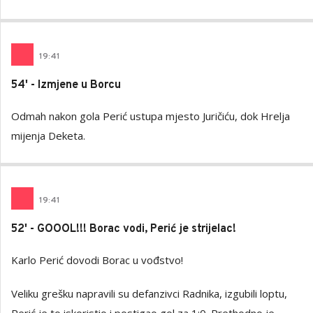
19
:
41
54' - Izmjene u Borcu
Odmah nakon gola Perić ustupa mjesto Juričiću, dok Hrelja
mijenja Deketa.
19
:
41
52' - GOOOL!!! Borac vodi, Perić je strijelac!
Karlo Perić dovodi Borac u vođstvo!
Veliku grešku napravili su defanzivci Radnika, izgubili loptu,
Perić je to iskoristio i postigao gol za 1:0. Prethodno je