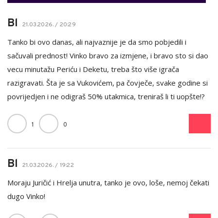
Bl
21.03.2026. / 20:29
Tanko bi ovo danas, ali najvaznije je da smo pobjedili i
sačuvali prednost! Vinko bravo za izmjene, i bravo sto si dao
vecu minutažu Periću i Deketu, treba što više igrača
razigravati. Šta je sa Vukovićem, pa čovječe, svake godine si
povrijedjen i ne odigraš 50% utakmica, treniraš li ti uopšte!?
1
0
Bl
21.03.2026. / 19:22
Moraju Juričić i Hrelja unutra, tanko je ovo, loše, nemoj čekati
dugo Vinko!