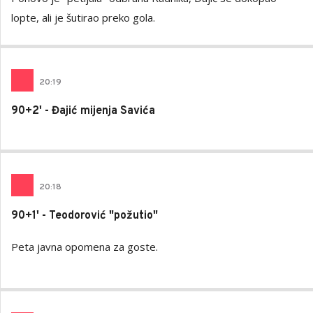
lopte, ali je šutirao preko gola.
20
:
19
90+2' - Đajić mijenja Savića
20
:
18
90+1' - Teodorović "požutio"
Peta javna opomena za goste.