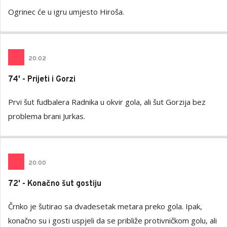
Ogrinec će u igru umjesto Hiroša.
20
:
02
74' - Prijeti i Gorzi
Prvi šut fudbalera Radnika u okvir gola, ali šut Gorzija bez
problema brani Jurkas.
20
:
00
72' - Konačno šut gostiju
Črnko je šutirao sa dvadesetak metara preko gola. Ipak,
konačno su i gosti uspjeli da se približe protivničkom golu, ali