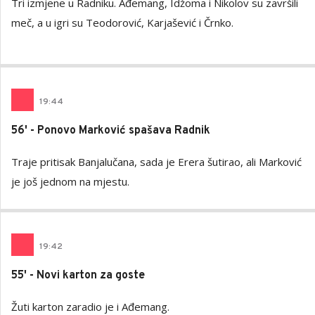
Tri izmjene u Radniku. Ađemang, Idžoma i Nikolov su završili
meč, a u igri su Teodorović, Karjašević i Črnko.
19
:
44
56' - Ponovo Marković spašava Radnik
Traje pritisak Banjalučana, sada je Erera šutirao, ali Marković
je još jednom na mjestu.
19
:
42
55' - Novi karton za goste
Žuti karton zaradio je i Ađemang.