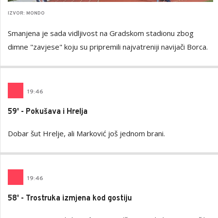
IZVOR: MONDO
Smanjena je sada vidljivost na Gradskom stadionu zbog
dimne "zavjese" koju su pripremili najvatreniji navijači Borca.
19
:
46
59' - Pokušava i Hrelja
Dobar šut Hrelje, ali Marković još jednom brani.
19
:
46
58' - Trostruka izmjena kod gostiju