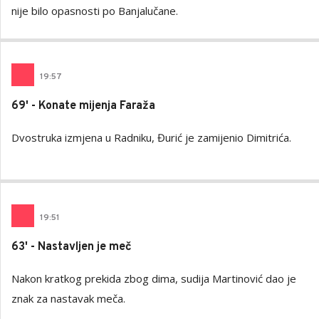
nije bilo opasnosti po Banjalučane.
19
:
57
69' - Konate mijenja Faraža
Dvostruka izmjena u Radniku, Đurić je zamijenio Dimitrića.
19
:
51
63' - Nastavljen je meč
Nakon kratkog prekida zbog dima, sudija Martinović dao je
znak za nastavak meča.