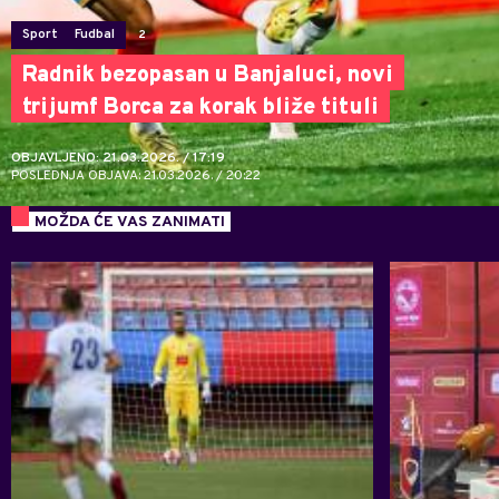
Sport
Fudbal
2
Radnik bezopasan u Banjaluci, novi
trijumf Borca za korak bliže tituli
OBJAVLJENO: 21.03.2026. / 17:19
POSLEDNJA OBJAVA: 21.03.2026. / 20:22
MOŽDA ĆE VAS ZANIMATI