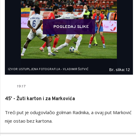
POGLEDAJ SLIKE
IZVOR: USTUPLJENA FOTOGRAFIJA - VLADIMIR ŠUTVIĆ
Br. slika: 12
19
:
17
45' - Žuti karton i za Markovića
Treći put je odugovlačio golman Radnika, a ovaj put Marković
nije ostao bez kartona.