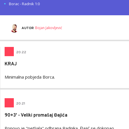
Borac - Radnik 1:0
Bojan Jakovljević
AUTOR
20
:
22
KRAJ
Minimalna pobjeda Borca.
20
:
21
90+3' - Veliki promašaj Đajića
Ponovo je "petljala" odbrana Radnika, Đajić se dokopao