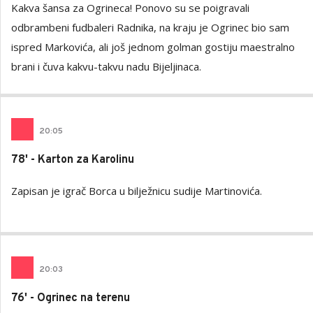
Kakva šansa za Ogrineca! Ponovo su se poigravali
odbrambeni fudbaleri Radnika, na kraju je Ogrinec bio sam
ispred Markovića, ali još jednom golman gostiju maestralno
brani i čuva kakvu-takvu nadu Bijeljinaca.
20
:
05
78' - Karton za Karolinu
Zapisan je igrač Borca u bilježnicu sudije Martinovića.
20
:
03
76' - Ogrinec na terenu