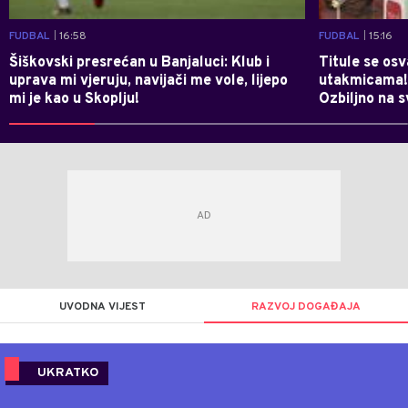
FUDBAL
| 16:58
FUDBAL
| 15:16
Šiškovski presrećan u Banjaluci: Klub i
Titule se osv
uprava mi vjeruju, navijači me vole, lijepo
utakmicama! 
mi je kao u Skoplju!
Ozbiljno na s
UVODNA VIJEST
RAZVOJ DOGAĐAJA
UKRATKO