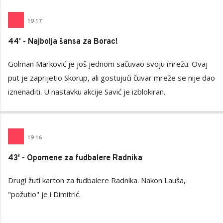
19
:
17
44' - Najbolja šansa za Borac!
Golman Marković je još jednom sačuvao svoju mrežu. Ovaj
put je zaprijetio Skorup, ali gostujući čuvar mreže se nije dao
iznenaditi. U nastavku akcije Savić je izblokiran.
19
:
16
43' - Opomene za fudbalere Radnika
Drugi žuti karton za fudbalere Radnika. Nakon Lauša,
"požutio" je i Dimitrić.