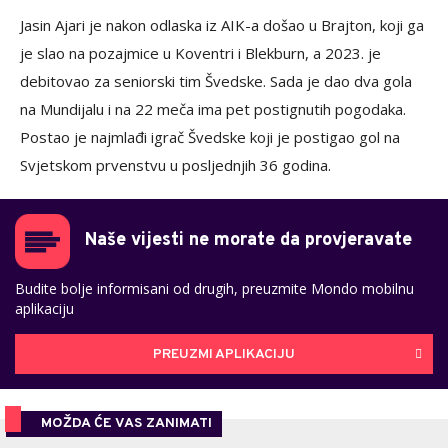
Jasin Ajari je nakon odlaska iz AIK-a došao u Brajton, koji ga
je slao na pozajmice u Koventri i Blekburn, a 2023. je
debitovao za seniorski tim Švedske. Sada je dao dva gola
na Mundijalu i na 22 meča ima pet postignutih pogodaka.
Postao je najmlađi igrač Švedske koji je postigao gol na
Svjetskom prvenstvu u posljednjih 36 godina.
Naše vijesti ne morate da provjeravate
Budite bolje informisani od drugih, preuzmite Mondo mobilnu
aplikaciju
PREUZMI APLIKACIJU
MOŽDA ĆE VAS ZANIMATI