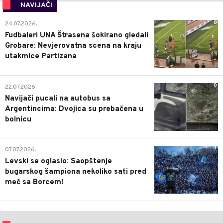
NAVIJAČI
0
24.07.2026.
Fudbaleri UNA Štrasena šokirano gledali
Grobare: Nevjerovatna scena na kraju
utakmice Partizana
0
22.07.2026.
Navijači pucali na autobus sa
Argentincima: Dvojica su prebačena u
bolnicu
1
07.07.2026.
Levski se oglasio: Saopštenje
bugarskog šampiona nekoliko sati pred
meč sa Borcem!