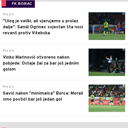
FK BORAC
0
Pre 6 h
"Ulog je veliki, ali vjerujemo u prolaz
dalje": Sandi Ogrinec svjestan šta nosi
revanš protiv Vitebska
0
Pre 6 h
Vinko Marinović otvoreno nakon
pobjede: Ostaje žal za bar još jednim
golom
0
Pre 6 h
Savić nakon "minimalca" Borca: Morali
smo postići bar još jedan gol