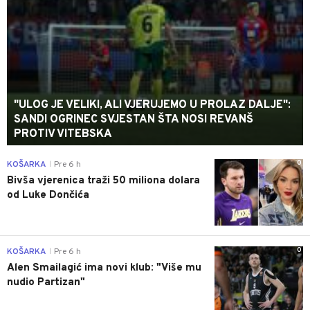
"ULOG JE VELIKI, ALI VJERUJEMO U PROLAZ DALJE":
SANDI OGRINEC SVJESTAN ŠTA NOSI REVANŠ
PROTIV VITEBSKA
0
KOŠARKA
Pre 6 h
|
Bivša vjerenica traži 50 miliona dolara
od Luke Dončića
0
KOŠARKA
Pre 6 h
|
Alen Smailagić ima novi klub: "Više mu
nudio Partizan"