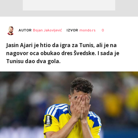
AUTOR
Bojan Jakovljević
0
IZVOR
mondo.rs
Jasin Ajari je htio da igra za Tunis, ali je na
nagovor oca obukao dres Švedske. I sada je
Tunisu dao dva gola.