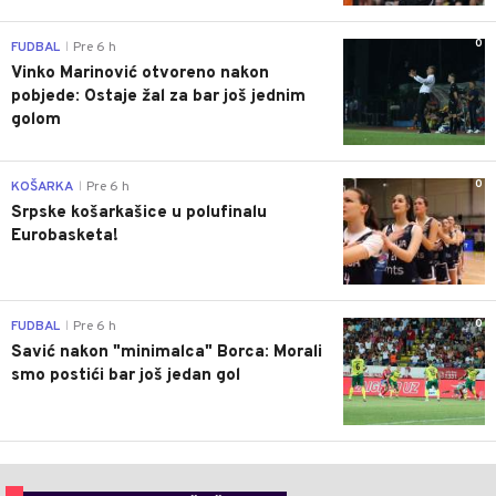
0
FUDBAL
Pre 6 h
|
Vinko Marinović otvoreno nakon
pobjede: Ostaje žal za bar još jednim
golom
0
KOŠARKA
Pre 6 h
|
Srpske košarkašice u polufinalu
Eurobasketa!
0
FUDBAL
Pre 6 h
|
Savić nakon "minimalca" Borca: Morali
smo postići bar još jedan gol