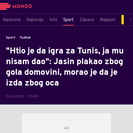
Naslovna
Najnovije
Info
Sport
Zabava
Magazin
M
Sport
Fudbal
"Htio je da igra za Tunis, ja mu
nisam dao": Jasin plakao zbog
gola domovini, morao je da je
izda zbog oca
15.06.2026. / 09:39