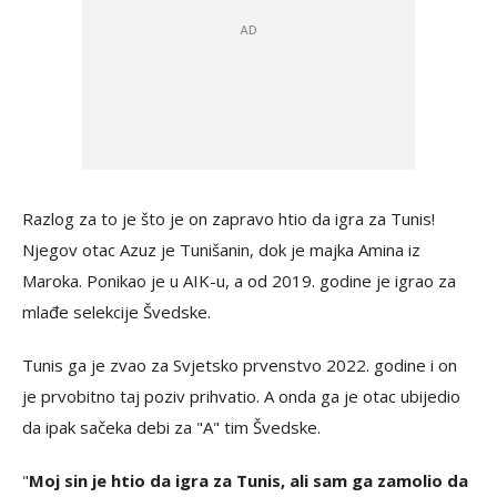
Razlog za to je što je on zapravo htio da igra za Tunis!
Njegov otac Azuz je Tunišanin, dok je majka Amina iz
Maroka. Ponikao je u AIK-u, a od 2019. godine je igrao za
mlađe selekcije Švedske.
Tunis ga je zvao za Svjetsko prvenstvo 2022. godine i on
je prvobitno taj poziv prihvatio. A onda ga je otac ubijedio
da ipak sačeka debi za "A" tim Švedske.
"
Moj sin je htio da igra za Tunis, ali sam ga zamolio da