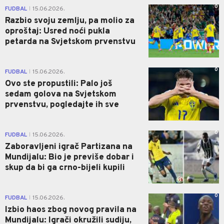
0
FUDBAL
15.06.2026.
|
Razbio svoju zemlju, pa molio za
oproštaj: Usred noći pukla
petarda na Svjetskom prvenstvu
0
FUDBAL
15.06.2026.
|
Ovo ste propustili: Palo još
sedam golova na Svjetskom
prvenstvu, pogledajte ih sve
0
FUDBAL
15.06.2026.
|
Zaboravljeni igrač Partizana na
Mundijalu: Bio je previše dobar i
skup da bi ga crno-bijeli kupili
0
FUDBAL
15.06.2026.
|
Izbio haos zbog novog pravila na
Mundijalu: Igrači okružili sudiju,