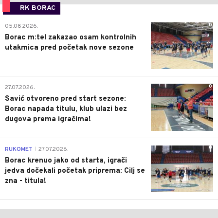
RK BORAC
0
05.08.2026.
Borac m:tel zakazao osam kontrolnih
utakmica pred početak nove sezone
0
27.07.2026.
Savić otvoreno pred start sezone:
Borac napada titulu, klub ulazi bez
dugova prema igračima!
0
RUKOMET
27.07.2026.
|
Borac krenuo jako od starta, igrači
jedva dočekali početak priprema: Cilj se
zna - titula!