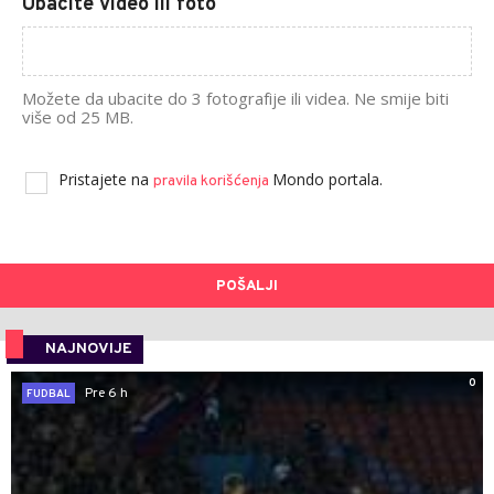
Ubacite video ili foto
Možete da ubacite do 3 fotografije ili videa. Ne smije biti
više od 25 MB.
Pristajete na
Mondo portala.
pravila korišćenja
POŠALJI
NAJNOVIJE
0
Pre 6 h
FUDBAL