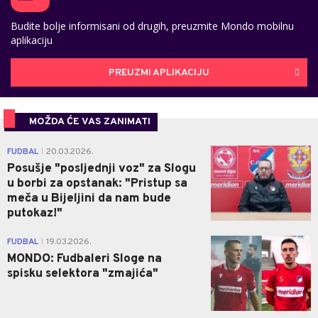
Budite bolje informisani od drugih, preuzmite Mondo mobilnu
aplikaciju
PREUZMI APLIKACIJU
MOŽDA ĆE VAS ZANIMATI
0
FUDBAL
20.03.2026.
|
Posušje "posljednji voz" za Slogu
u borbi za opstanak: "Pristup sa
meča u Bijeljini da nam bude
putokaz!"
0
FUDBAL
19.03.2026.
|
MONDO: Fudbaleri Sloge na
spisku selektora "zmajića"