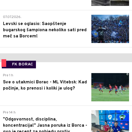
1
07.07.2026.
Levski se oglasio: Saopštenje
bugarskog šampiona nekoliko sati pred
meč sa Borcem!
FK BORAC
0
Pre 1 h
Sve o utakmici Borac - ML Vitebsk: Kad
počinje, ko prenosi i koliki je ulog?
0
Pre 14 h
"Odgovornost, disciplina,
koncentracija!" Jasna poruka iz Borca -
ovo je recept za pobjedu protiv