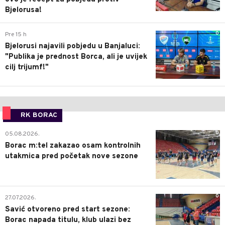
Bjelorusa!
0
Pre 15 h
Bjelorusi najavili pobjedu u Banjaluci:
"Publika je prednost Borca, ali je uvijek
cilj trijumf!"
RK BORAC
0
05.08.2026.
Borac m:tel zakazao osam kontrolnih
utakmica pred početak nove sezone
0
27.07.2026.
Savić otvoreno pred start sezone:
Borac napada titulu, klub ulazi bez