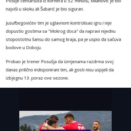
Poslije centaršuta iz kornera u 52. minutu, Milanović je bio
najviši u skoku ali Šubarić je bio siguran.
Jusufbegovićev tim je uglavnom kontrolisao igru i nije
dopustio gostima sa "Mokrog doca" da napravi nijednu
stopostotnu šansu do samog kraja, pa je uspio da sačuva
bodove u Doboju.
Probao je trener Posušja da izmjenama razdrma svoj
danas prilično indisponirani tim, ali gosti nisu uspjeli da
izbjegnu 13. poraz ove sezone.