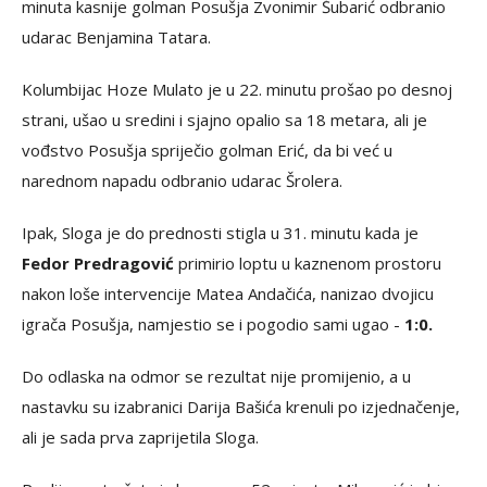
minuta kasnije golman Posušja Zvonimir Šubarić odbranio
udarac Benjamina Tatara.
Kolumbijac Hoze Mulato je u 22. minutu prošao po desnoj
strani, ušao u sredini i sjajno opalio sa 18 metara, ali je
vođstvo Posušja spriječio golman Erić, da bi već u
narednom napadu odbranio udarac Šrolera.
Ipak, Sloga je do prednosti stigla u 31. minutu kada je
Fedor Predragović
primirio loptu u kaznenom prostoru
nakon loše intervencije Matea Andačića, nanizao dvojicu
igrača Posušja, namjestio se i pogodio sami ugao -
1:0.
Do odlaska na odmor se rezultat nije promijenio, a u
nastavku su izabranici Darija Bašića krenuli po izjednačenje,
ali je sada prva zaprijetila Sloga.