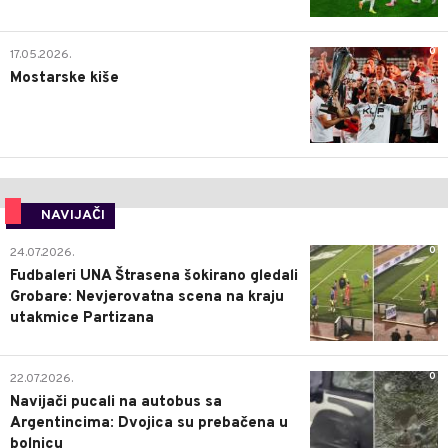
0
17.05.2026.
Mostarske kiše
NAVIJAČI
0
24.07.2026.
Fudbaleri UNA Štrasena šokirano gledali
Grobare: Nevjerovatna scena na kraju
utakmice Partizana
0
22.07.2026.
Navijači pucali na autobus sa
Argentincima: Dvojica su prebačena u
bolnicu