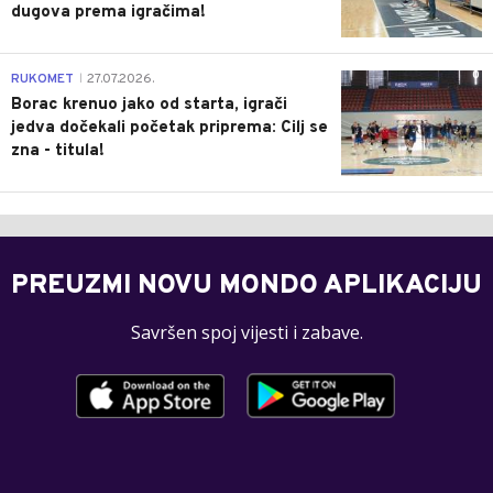
dugova prema igračima!
0
RUKOMET
27.07.2026.
|
Borac krenuo jako od starta, igrači
jedva dočekali početak priprema: Cilj se
zna - titula!
PREUZMI NOVU MONDO APLIKACIJU
Savršen spoj vijesti i zabave.