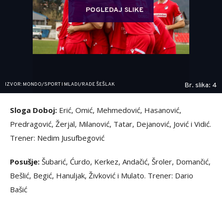
POGLEDAJ SLIKE
IZVOR: MONDO/SPORT I MLADI/RADE ŠEŠLAK
Br. slika: 4
Sloga Doboj:
Erić, Omić, Mehmedović, Hasanović,
Predragović, Žerjal, Milanović, Tatar, Dejanović, Jović i Vidić.
Trener: Nedim Jusufbegović
Posušje:
Šubarić, Ćurdo, Kerkez, Andačić, Šroler, Domančić,
Bešlić, Begić, Hanuljak, Živković i Mulato. Trener: Dario
Bašić