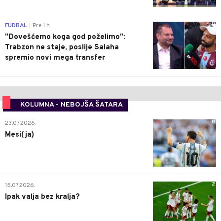
0
FUDBAL
Pre 1 h
|
"Dovešćemo koga god poželimo":
Trabzon ne staje, poslije Salaha
spremio novi mega transfer
KOLUMNA - NEBOJŠA ŠATARA
0
23.07.2026.
Mesi(ja)
2
15.07.2026.
Ipak valja bez kralja?