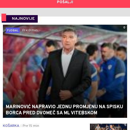
POŠALJI
NAJNOVIJE
0
Pre 0 min
FUDBAL
MARINOVIĆ NAPRAVIO JEDNU PROMJENU NA SPISKU
BORCA PRED DVOMEČ SA ML VITEBSKOM
0
KOŠARKA
Pre 15 min
|