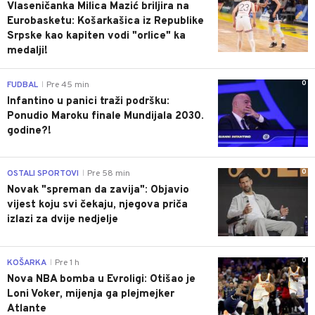
Vlaseničanka Milica Mazić briljira na
Eurobasketu: Košarkašica iz Republike
Srpske kao kapiten vodi "orlice" ka
medalji!
0
FUDBAL
Pre 45 min
|
Infantino u panici traži podršku:
Ponudio Maroku finale Mundijala 2030.
godine?!
0
OSTALI SPORTOVI
Pre 58 min
|
Novak "spreman da zavija": Objavio
vijest koju svi čekaju, njegova priča
izlazi za dvije nedjelje
0
KOŠARKA
Pre 1 h
|
Nova NBA bomba u Evroligi: Otišao je
Loni Voker, mijenja ga plejmejker
Atlante