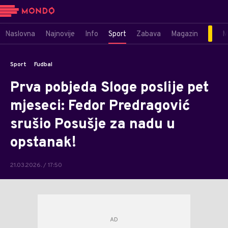
Naslovna
Najnovije
Info
Sport
Zabava
Magazin
M
Sport
Fudbal
Prva pobjeda Sloge poslije pet
mjeseci: Fedor Predragović
srušio Posušje za nadu u
opstanak!
21.03.2026. / 17:50