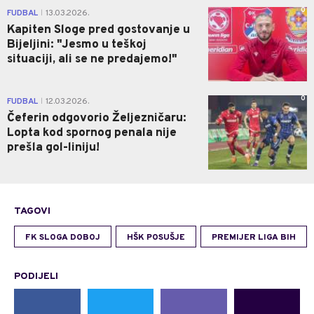
0
FUDBAL
13.03.2026.
|
Kapiten Sloge pred gostovanje u
Bijeljini: "Jesmo u teškoj
situaciji, ali se ne predajemo!"
0
FUDBAL
12.03.2026.
|
Čeferin odgovorio Željezničaru:
Lopta kod spornog penala nije
prešla gol-liniju!
TAGOVI
FK SLOGA DOBOJ
HŠK POSUŠJE
PREMIJER LIGA BIH
PODIJELI