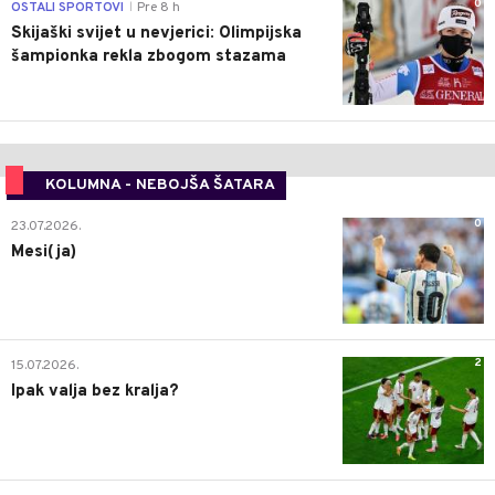
0
OSTALI SPORTOVI
Pre 8 h
|
Skijaški svijet u nevjerici: Olimpijska
šampionka rekla zbogom stazama
KOLUMNA - NEBOJŠA ŠATARA
0
23.07.2026.
Mesi(ja)
2
15.07.2026.
Ipak valja bez kralja?