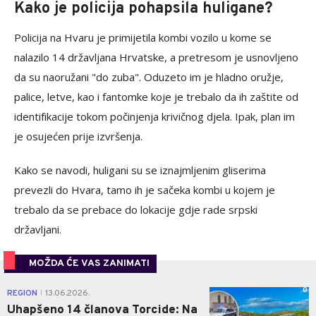
Kako je policija pohapsila huligane?
Policija na Hvaru je primijetila kombi vozilo u kome se
nalazilo 14 državljana Hrvatske, a pretresom je usnovljeno
da su naoružani "do zuba". Oduzeto im je hladno oružje,
palice, letve, kao i fantomke koje je trebalo da ih zaštite od
identifikacije tokom počinjenja krivičnog djela. Ipak, plan im
je osujećen prije izvršenja.
Kako se navodi, huligani su se iznajmljenim gliserima
prevezli do Hvara, tamo ih je sačeka kombi u kojem je
trebalo da se prebace do lokacije gdje rade srpski
državljani.
MOŽDA ĆE VAS ZANIMATI
0
REGION
13.06.2026.
|
Uhapšeno 14 članova Torcide: Na