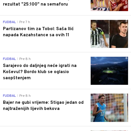
rezultat "25:100" na semaforu
0
FUDBAL
Pre 7 h
|
Partizanov tim za Tobol: Saša Ilić
napada Kazahstance sa ovih 11
0
FUDBAL
Pre 8 h
|
Sarajevo do daljnjeg neće igrati na
Koševu!? Bordo klub se oglasio
saopštenjem
0
FUDBAL
Pre 8 h
|
Bajer ne gubi vrijeme: Stigao jedan od
najtraženijih lijevih bekova