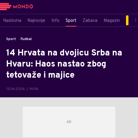
Naslovna
Najnovije
Info
Sport
Zabava
Magazin
M
Sport
Fudbal
14 Hrvata na dvojicu Srba na
Hvaru: Haos nastao zbog
tetovaže i majice
13.06.2026. / 14:06