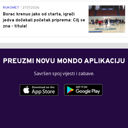
0
RUKOMET
27.07.2026.
|
Borac krenuo jako od starta, igrači
jedva dočekali početak priprema: Cilj se
zna - titula!
PREUZMI NOVU MONDO APLIKACIJU
Savršen spoj vijesti i zabave.