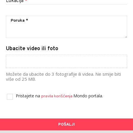
Lokacija
*
Ubacite video ili foto
Možete da ubacite do 3 fotografije ili videa. Ne smije biti
više od 25 MB.
Pristajete na
Mondo portala.
pravila korišćenja
POŠALJI