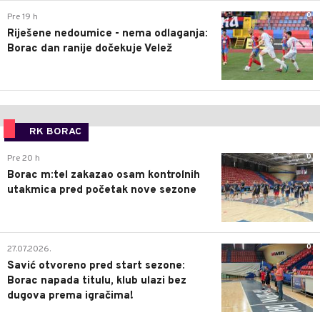
0
Pre 19 h
Riješene nedoumice - nema odlaganja:
Borac dan ranije dočekuje Velež
RK BORAC
0
Pre 20 h
Borac m:tel zakazao osam kontrolnih
utakmica pred početak nove sezone
0
27.07.2026.
Savić otvoreno pred start sezone:
Borac napada titulu, klub ulazi bez
dugova prema igračima!