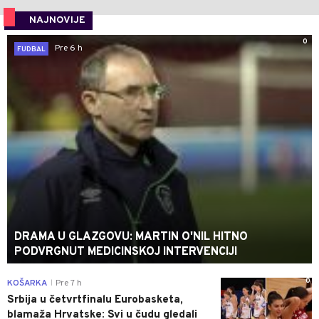
NAJNOVIJE
0
Pre 6 h
FUDBAL
DRAMA U GLAZGOVU: MARTIN O'NIL HITNO
PODVRGNUT MEDICINSKOJ INTERVENCIJI
0
KOŠARKA
Pre 7 h
|
Srbija u četvrtfinalu Eurobasketa,
blamaža Hrvatske: Svi u čudu gledali