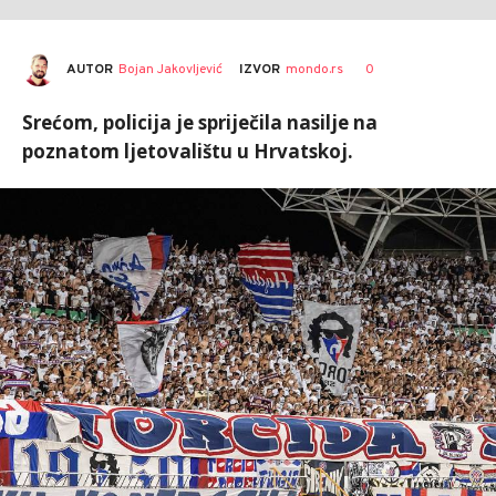
AUTOR
Bojan Jakovljević
0
IZVOR
mondo.rs
Srećom, policija je spriječila nasilje na
poznatom ljetovalištu u Hrvatskoj.