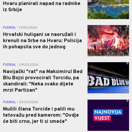
Hvaru planirali napad na radnike
iz Srbije
2
FUDBAL
13.06.2026.
|
Hrvatski huligani se naoružali i
krenuli na Srbe na Hvaru: Policija
ih pohapsila sve do jednog
0
FUDBAL
09.05.2026.
|
Navijački "rat" na Maksimiru! Bed
Blu Bojsi provocirali Torcidu, pa
skandirali: "Neka svako dijete
mrzi Partizan"
0
FUDBAL
24.03.2026.
|
Mučili člana Torcide i palili mu
tetovažu pred kamerom: "Ovdje
će biti crno, jer ti si smeće"