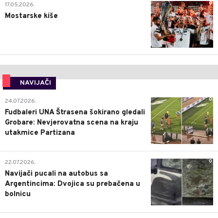
0
17.05.2026.
Mostarske kiše
NAVIJAČI
0
24.07.2026.
Fudbaleri UNA Štrasena šokirano gledali
Grobare: Nevjerovatna scena na kraju
utakmice Partizana
0
22.07.2026.
Navijači pucali na autobus sa
Argentincima: Dvojica su prebačena u
bolnicu