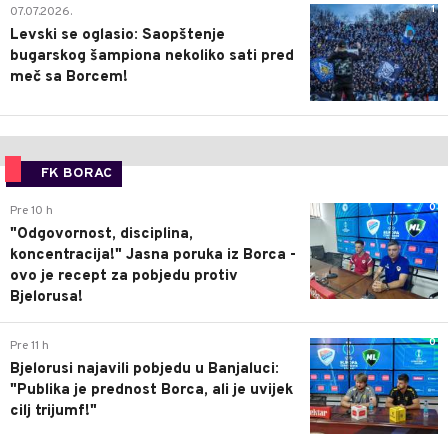
1
07.07.2026.
Levski se oglasio: Saopštenje
bugarskog šampiona nekoliko sati pred
meč sa Borcem!
FK BORAC
0
Pre 10 h
"Odgovornost, disciplina,
koncentracija!" Jasna poruka iz Borca -
ovo je recept za pobjedu protiv
Bjelorusa!
0
Pre 11 h
Bjelorusi najavili pobjedu u Banjaluci:
"Publika je prednost Borca, ali je uvijek
cilj trijumf!"