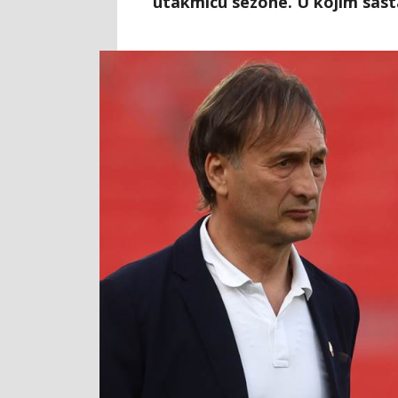
utakmicu sezone. U kojim sast