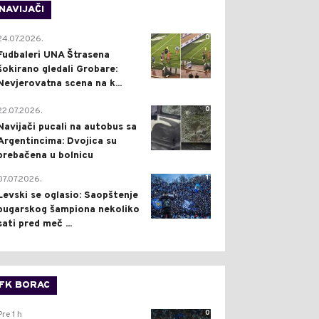
NAVIJAČI
0
24.07.2026.
Fudbaleri UNA Štrasena
šokirano gledali Grobare:
Nevjerovatna scena na k...
0
22.07.2026.
Navijači pucali na autobus sa
Argentincima: Dvojica su
prebačena u bolnicu
1
07.07.2026.
Levski se oglasio: Saopštenje
bugarskog šampiona nekoliko
sati pred meč ...
FK BORAC
0
Pre 1 h