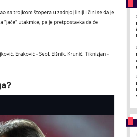
sa trojicom štopera u zadnjoj liniji i čini se da je
a "jače" utakmice, pa je pretpostavka da će
ković, Eraković - Seol, Elšnik, Krunić, Tiknizjan -
ga?