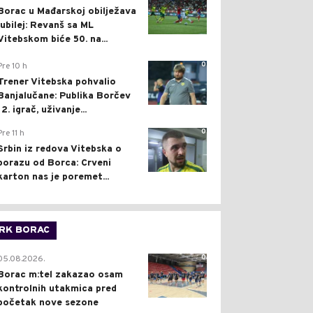
Borac u Mađarskoj obilježava
jubilej: Revanš sa ML
Vitebskom biće 50. na...
0
Pre 10 h
Trener Vitebska pohvalio
Banjalučane: Publika Borčev
12. igrač, uživanje...
0
Pre 11 h
Srbin iz redova Vitebska o
porazu od Borca: Crveni
karton nas je poremet...
RK BORAC
0
05.08.2026.
Borac m:tel zakazao osam
kontrolnih utakmica pred
početak nove sezone