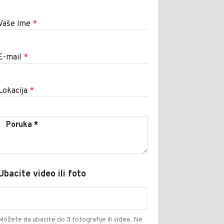
Vaše ime
*
E-mail
*
Lokacija
*
Ubacite video ili foto
Možete da ubacite do 3 fotografije ili videa. Ne