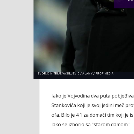
IZVOR: DIMITRIJE VASILJEVIC / ALAMY / PROFIMEDIA
Iako je Vojvodina dva puta pobjeđival
Stankovića koji je svoj jedini meč pro
ofa. Bilo je 4:1 za domaći tim koji je 
lako se izborio sa "starom damom".