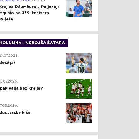
OSTALI SPORTOVI
Pre 1 h
Kraj za Džumhura u Poljskoj:
Izgubio od 359. tenisera
svijeta
KOLUMNA - NEBOJŠA ŠATARA
0
23.07.2026.
Mesi(ja)
2
15.07.2026.
Ipak valja bez kralja?
0
17.05.2026.
Mostarske kiše