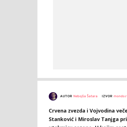
AUTOR
Nebojša Šatara
IZVOR
mondo.r
Crvena zvezda i Vojvodina veče
Stanković i Miroslav Tanjga pr