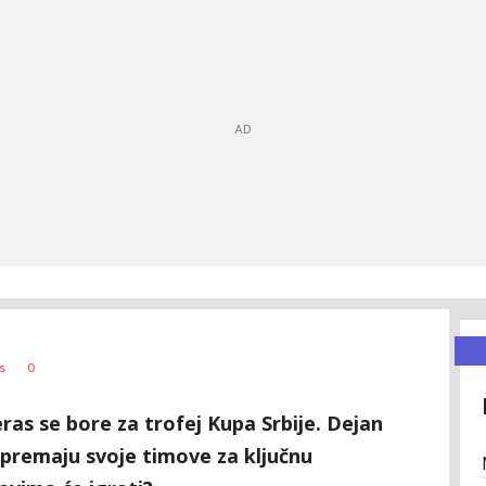
0
s
ras se bore za trofej Kupa Srbije. Dejan
ipremaju svoje timove za ključnu