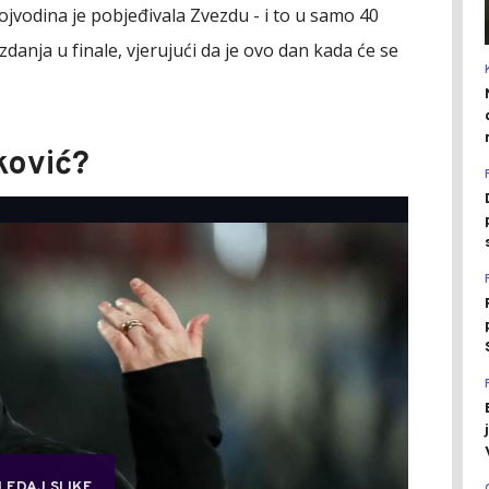
jvodina je pobjeđivala Zvezdu - i to u samo 40
anja u finale, vjerujući da je ovo dan kada će se
ković?
LEDAJ SLIKE