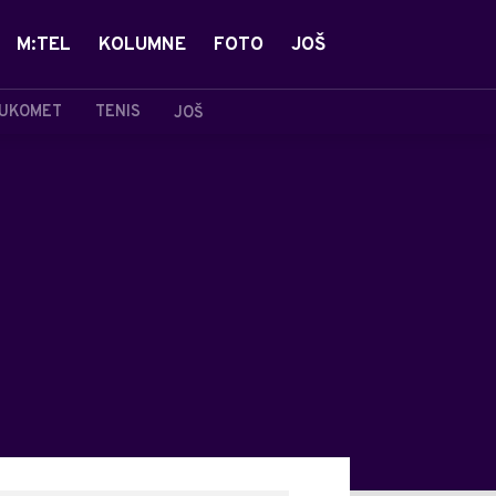
M:TEL
KOLUMNE
FOTO
JOŠ
UKOMET
TENIS
JOŠ