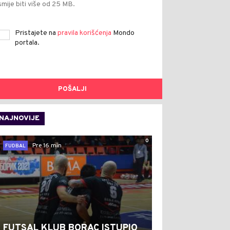
smije biti više od 25 MB.
Pristajete na
pravila korišćenja
Mondo
portala.
POŠALJI
NAJNOVIJE
0
Pre 16 min
FUDBAL
FUTSAL KLUB BORAC ISTUPIO