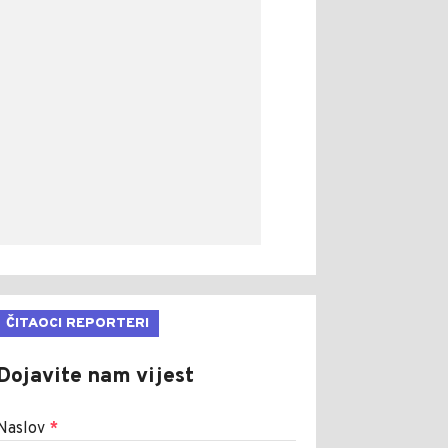
ČITAOCI REPORTERI
Dojavite nam vijest
Naslov
*