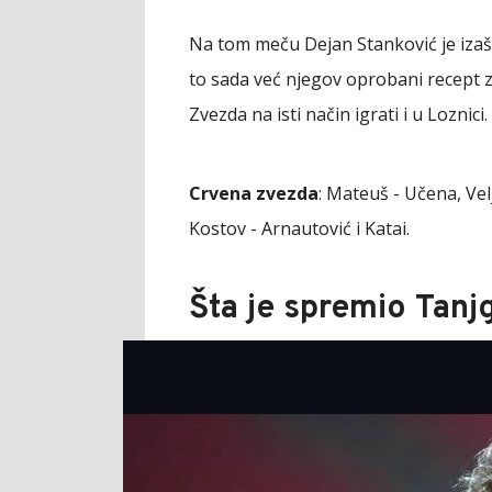
Na tom meču Dejan Stanković je izašao 
to sada već njegov oprobani recept z
Zvezda na isti način igrati i u Loznici.
Crvena zvezda
: Mateuš - Učena, Velj
Kostov - Arnautović i Katai.
Šta je spremio Tanj