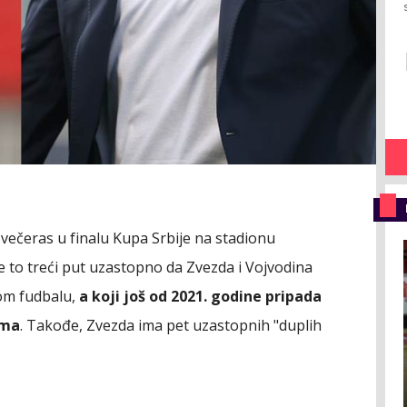
 večeras u finalu Kupa Srbije na stadionu
će to treći put uzastopno da Zvezda i Vojvodina
kom fudbalu,
a koji još od 2021. godine pripada
ima
. Takođe, Zvezda ima pet uzastopnih "duplih