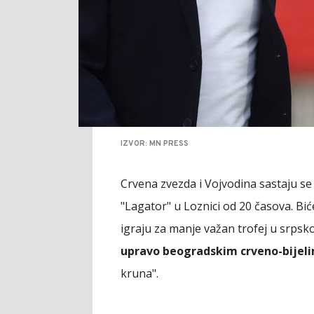
IZVOR: MN PRESS
Crvena zvezda i Vojvodina sastaju se
"Lagator" u Loznici od 20 časova. Bi
igraju za manje važan trofej u srps
upravo beogradskim crveno-bijel
kruna".