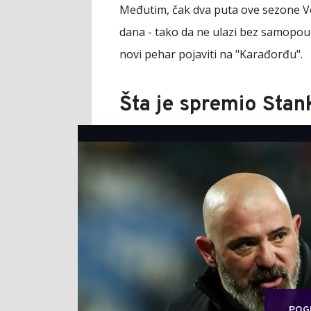
Međutim, čak dva puta ove sezone Vo
dana - tako da ne ulazi bez samopouzd
novi pehar pojaviti na "Karađorđu".
Šta je spremio Stan
POG