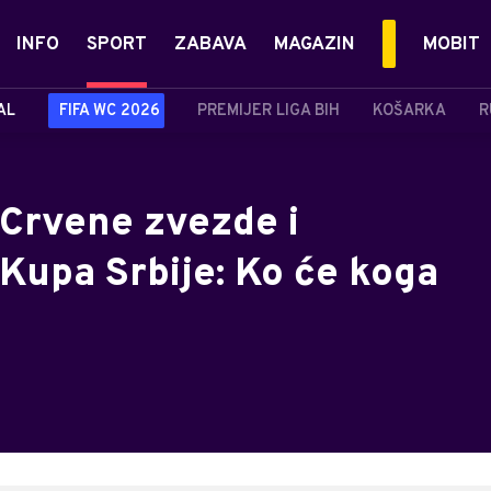
INFO
SPORT
ZABAVA
MAGAZIN
MOBIT
AL
FIFA WC 2026
PREMIJER LIGA BIH
KOŠARKA
R
 Crvene zvezde i
 Kupa Srbije: Ko će koga