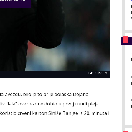
Br. slika: 5
a Zvezdu, bilo je to prije dolaska Dejana
tiv "lala" ove sezone dobio u prvoj rundi plej-
iskoristio crveni karton Siniše Tanjge iz 20. minuta i