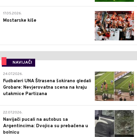
0
17.05.2026.
Mostarske kiše
NAVIJAČI
0
24.07.2026.
Fudbaleri UNA Štrasena šokirano gledali
Grobare: Nevjerovatna scena na kraju
utakmice Partizana
0
22.07.2026.
Navijači pucali na autobus sa
Argentincima: Dvojica su prebačena u
bolnicu