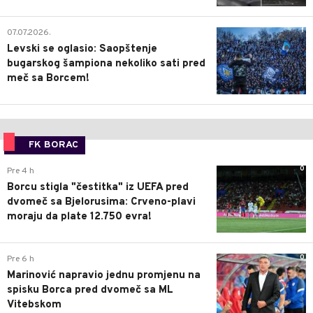
1
07.07.2026.
Levski se oglasio: Saopštenje
bugarskog šampiona nekoliko sati pred
meč sa Borcem!
FK BORAC
0
Pre 4 h
Borcu stigla "čestitka" iz UEFA pred
dvomeč sa Bjelorusima: Crveno-plavi
moraju da plate 12.750 evra!
0
Pre 6 h
Marinović napravio jednu promjenu na
spisku Borca pred dvomeč sa ML
Vitebskom