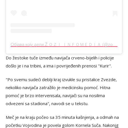
Објава коју дели Ž ＯＺＩ ＩＮＦＯＭＥＤＩＡ (@zozi_infomedia)
Do žestoke tuče između navijača crveno-bijelih i policije
došlo je i na tribini, a ima i povrijeđenih prenosi "Kurir".
"Po svemu sudeći deblji kraj izvukle su pristalice Zvezde,
nekoliko navijača zatražilo je medicinsku pomoć. Hitna
pomoć je brzo intervenisala, navijači su na nosilima
odvezeni sa stadiona", navodi se u tekstu.
Meč je na kraju počeo sa 35 minuta kašnjenja, a odmah na
početku Vojvodina je povela golom Kornela Suča. Nakonjg