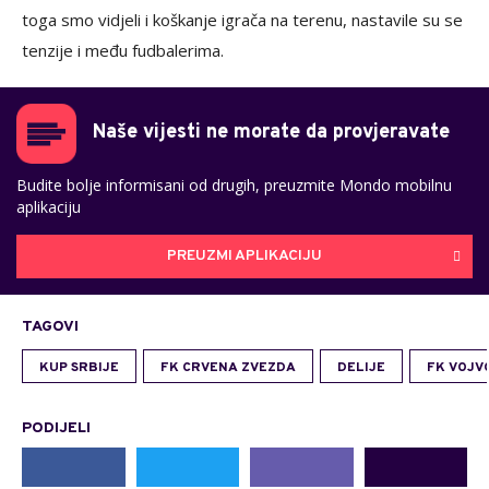
toga smo vidjeli i koškanje igrača na terenu, nastavile su se
tenzije i među fudbalerima.
Naše vijesti ne morate da provjeravate
Budite bolje informisani od drugih, preuzmite Mondo mobilnu
aplikaciju
PREUZMI APLIKACIJU
TAGOVI
KUP SRBIJE
FK CRVENA ZVEZDA
DELIJE
FK VOJV
PODIJELI