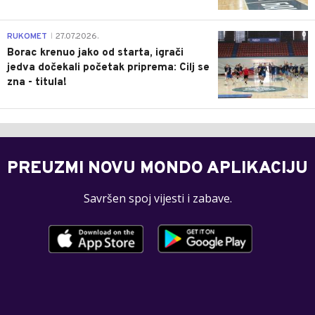
0
RUKOMET
27.07.2026.
|
Borac krenuo jako od starta, igrači
jedva dočekali početak priprema: Cilj se
zna - titula!
PREUZMI NOVU MONDO APLIKACIJU
Savršen spoj vijesti i zabave.