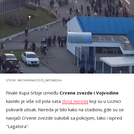
IZVOR: INSTAGRAM/ZOZI_INFOMEDIA
Finale Kupa Srbije između
Crvene zvezde i Vojvodine
kasnilo je više od pola sata
zbog nereda
koji su u Loznici
pokvarili utisak. Nereda je bilo kako na stadionu gde su se
navijači Crvene zvezde sukobili sa policijom, tako i ispred
"Lagatora".