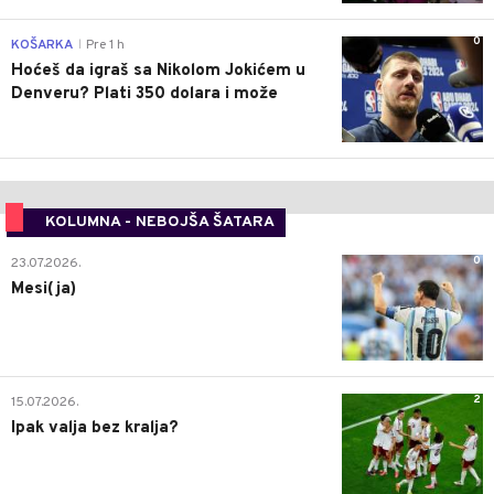
0
KOŠARKA
Pre 1 h
|
Hoćeš da igraš sa Nikolom Jokićem u
Denveru? Plati 350 dolara i može
KOLUMNA - NEBOJŠA ŠATARA
0
23.07.2026.
Mesi(ja)
2
15.07.2026.
Ipak valja bez kralja?