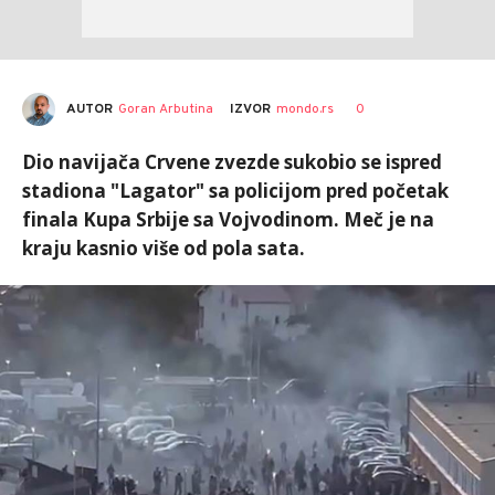
AUTOR
Goran Arbutina
0
IZVOR
mondo.rs
Dio navijača Crvene zvezde sukobio se ispred
stadiona "Lagator" sa policijom pred početak
finala Kupa Srbije sa Vojvodinom. Meč je na
kraju kasnio više od pola sata.