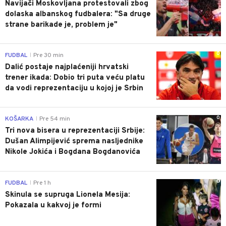
Navijači Moskovljana protestovali zbog
dolaska albanskog fudbalera: "Sa druge
strane barikade je, problem je"
0
FUDBAL
Pre 30 min
|
Dalić postaje najplaćeniji hrvatski
trener ikada: Dobio tri puta veću platu
da vodi reprezentaciju u kojoj je Srbin
0
KOŠARKA
Pre 54 min
|
Tri nova bisera u reprezentaciji Srbije:
Dušan Alimpijević sprema nasljednike
Nikole Jokića i Bogdana Bogdanovića
0
FUDBAL
Pre 1 h
|
Skinula se supruga Lionela Mesija:
Pokazala u kakvoj je formi