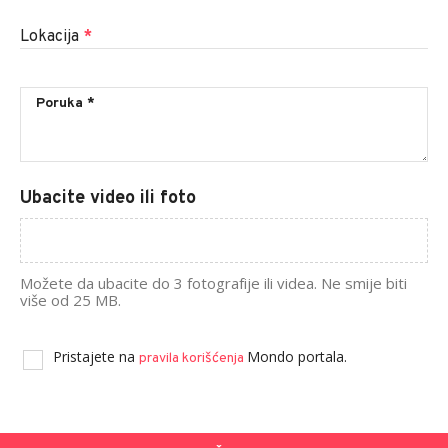
Lokacija
*
Ubacite video ili foto
Možete da ubacite do 3 fotografije ili videa. Ne smije biti
više od 25 MB.
Pristajete na
Mondo portala.
pravila korišćenja