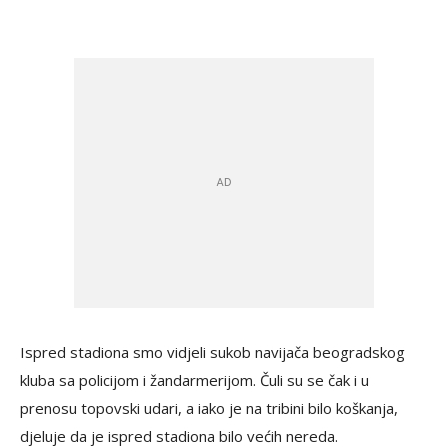
Ispred stadiona smo vidjeli sukob navijača beogradskog
kluba sa policijom i žandarmerijom. Čuli su se čak i u
prenosu topovski udari, a iako je na tribini bilo koškanja,
djeluje da je ispred stadiona bilo većih nereda.