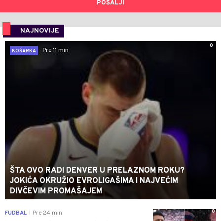
POŠALJI
NAJNOVIJE
0
Pre 11 min
KOŠARKA
ŠTA OVO RADI DENVER U PRELAZNOM ROKU?
JOKIĆA OKRUŽIO EVROLIGAŠIMA I NAJVEĆIM
DIVČEVIM PROMAŠAJEM
0
FUDBAL
Pre 24 min
|