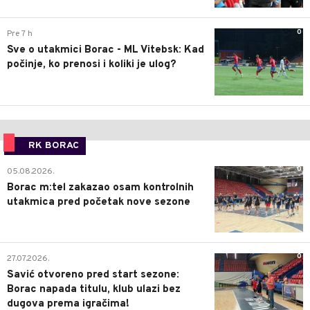
0
Pre 7 h
Sve o utakmici Borac - ML Vitebsk: Kad
počinje, ko prenosi i koliki je ulog?
RK BORAC
0
05.08.2026.
Borac m:tel zakazao osam kontrolnih
utakmica pred početak nove sezone
0
27.07.2026.
Savić otvoreno pred start sezone:
Borac napada titulu, klub ulazi bez
dugova prema igračima!