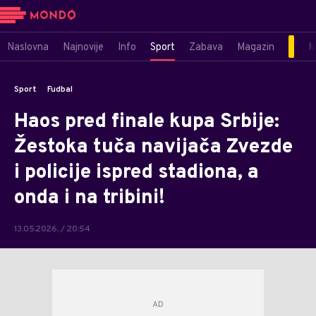
Naslovna
Najnovije
Info
Sport
Zabava
Magazin
M
Sport
Fudbal
Haos pred finale kupa Srbije:
Žestoka tuča navijača Zvezde
i policije ispred stadiona, a
onda i na tribini!
13.05.2026. / 20:54