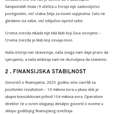
šampionskih titula i 9 učešća u Evropi nije zadovoljstvo
postignutim, već stalna želja za novim uspjesima. Zato ne
gledamo iza sebe, već isključivo ispred sebe.
Crvena zvezda nikada nije bila klub koji čuva osvojeno –
Crvena zvezda je klub koji osvaja novo.
Naša istorija nas obavezuje, naša snaga nam daje pravo da
vjerujemo, a naša ambicija nam ne dozvoljava da stanemo.
2 . FINANSIJSKA STABILNOST
Govoreći o finansijama, 2025. godinu smo završili sa
pozitivnim rezultatom – 10 miliona evra u plusu dok je
ukupni konsolidovani prihod 104 miliona evra. Operativni
direktor će u svom izlaganju detaljno govoriti o ovome u
sklopu godišnjeg finansijskog izveštaja.