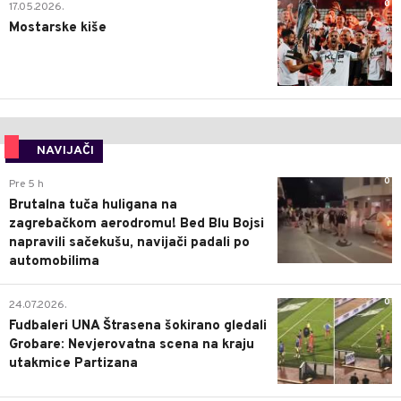
0
17.05.2026.
Mostarske kiše
NAVIJAČI
0
Pre 5 h
Brutalna tuča huligana na
zagrebačkom aerodromu! Bed Blu Bojsi
napravili sačekušu, navijači padali po
automobilima
0
24.07.2026.
Fudbaleri UNA Štrasena šokirano gledali
Grobare: Nevjerovatna scena na kraju
utakmice Partizana