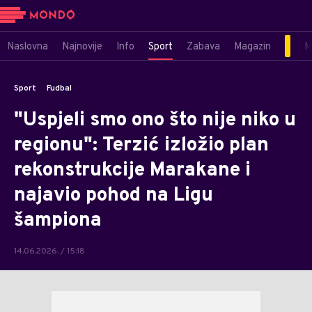
Naslovna
Najnovije
Info
Sport
Zabava
Magazin
M
Sport
Fudbal
"Uspjeli smo ono što nije niko u
regionu": Terzić izložio plan
rekonstrukcije Marakane i
najavio pohod na Ligu
šampiona
14.06.2026. / 15:18