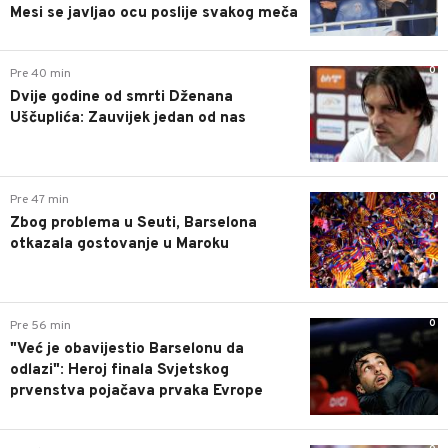
Mesi se javljao ocu poslije svakog meča
0
Pre 40 min
Dvije godine od smrti Dženana
Uščuplića: Zauvijek jedan od nas
0
Pre 47 min
Zbog problema u Seuti, Barselona
otkazala gostovanje u Maroku
0
Pre 56 min
"Već je obavijestio Barselonu da
odlazi": Heroj finala Svjetskog
prvenstva pojačava prvaka Evrope