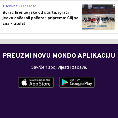
0
RUKOMET
27.07.2026.
|
Borac krenuo jako od starta, igrači
jedva dočekali početak priprema: Cilj se
zna - titula!
PREUZMI NOVU MONDO APLIKACIJU
Savršen spoj vijesti i zabave.