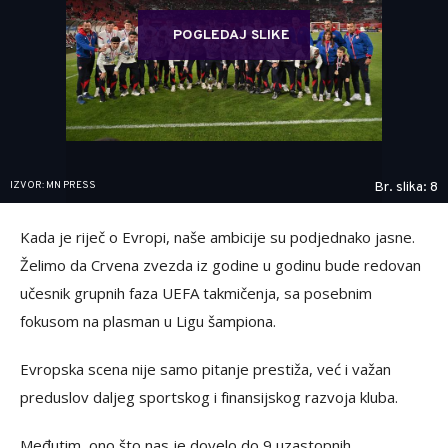
POGLEDAJ SLIKE
IZVOR: MN PRESS
Br. slika: 8
Kada je riječ o Evropi, naše ambicije su podjednako jasne.
Želimo da Crvena zvezda iz godine u godinu bude redovan
učesnik grupnih faza UEFA takmičenja, sa posebnim
fokusom na plasman u Ligu šampiona.
Evropska scena nije samo pitanje prestiža, već i važan
preduslov daljeg sportskog i finansijskog razvoja kluba.
Međutim, ono što nas je dovelo do 9 uzastopnih