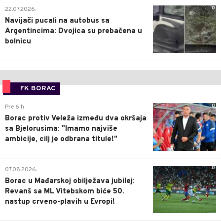
0
22.07.2026.
Navijači pucali na autobus sa
Argentincima: Dvojica su prebačena u
bolnicu
FK BORAC
0
Pre 6 h
Borac protiv Veleža između dva okršaja
sa Bjelorusima: "Imamo najviše
ambicije, cilj je odbrana titule!"
0
07.08.2026.
Borac u Mađarskoj obilježava jubilej:
Revanš sa ML Vitebskom biće 50.
nastup crveno-plavih u Evropi!