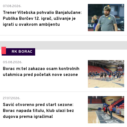
0
07.08.2026.
Trener Vitebska pohvalio Banjalučane:
Publika Borčev 12. igrač, uživanje je
igrati u ovakvom ambijentu
RK BORAC
0
05.08.2026.
Borac m:tel zakazao osam kontrolnih
utakmica pred početak nove sezone
0
27.07.2026.
Savić otvoreno pred start sezone:
Borac napada titulu, klub ulazi bez
dugova prema igračima!