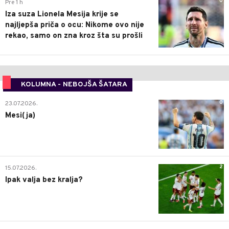
0
Pre 1 h
Iza suza Lionela Mesija krije se
najljepša priča o ocu: Nikome ovo nije
rekao, samo on zna kroz šta su prošli
KOLUMNA - NEBOJŠA ŠATARA
0
23.07.2026.
Mesi(ja)
2
15.07.2026.
Ipak valja bez kralja?