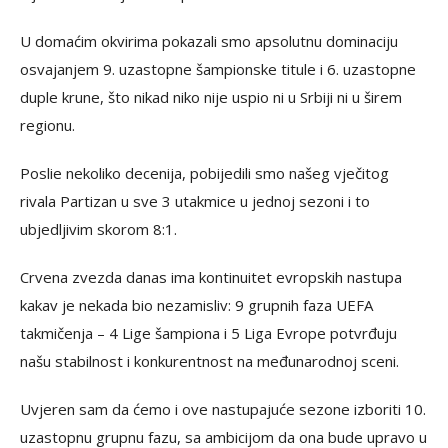
U domaćim okvirima pokazali smo apsolutnu dominaciju
osvajanjem 9. uzastopne šampionske titule i 6. uzastopne
duple krune, što nikad niko nije uspio ni u Srbiji ni u širem
regionu.
Poslie nekoliko decenija, pobijedili smo našeg vječitog
rivala Partizan u sve 3 utakmice u jednoj sezoni i to
ubjedljivim skorom 8:1.
Crvena zvezda danas ima kontinuitet evropskih nastupa
kakav je nekada bio nezamisliv: 9 grupnih faza UEFA
takmičenja – 4 Lige šampiona i 5 Liga Evrope potvrđuju
našu stabilnost i konkurentnost na međunarodnoj sceni.
Uvjeren sam da ćemo i ove nastupajuće sezone izboriti 10.
uzastopnu grupnu fazu, sa ambicijom da ona bude upravo u