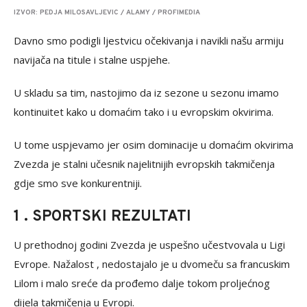
IZVOR: PEDJA MILOSAVLJEVIC / ALAMY / PROFIMEDIA
Davno smo podigli ljestvicu očekivanja i navikli našu armiju
navijača na titule i stalne uspjehe.
U skladu sa tim, nastojimo da iz sezone u sezonu imamo
kontinuitet kako u domaćim tako i u evropskim okvirima.
U tome uspjevamo jer osim dominacije u domaćim okvirima
Zvezda je stalni učesnik najelitnijih evropskih takmičenja
gdje smo sve konkurentniji.
1 . SPORTSKI REZULTATI
U prethodnoj godini Zvezda je uspešno učestvovala u Ligi
Evrope. Nažalost , nedostajalo je u dvomeču sa francuskim
Lilom i malo sreće da prođemo dalje tokom proljećnog
dijela takmičenja u Evropi.