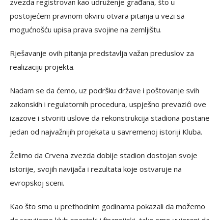
zvezda registrovan kao udruženje građana, što u
postojećem pravnom okviru otvara pitanja u vezi sa
mogućnošću upisa prava svojine na zemljištu.
Rješavanje ovih pitanja predstavlja važan preduslov za
realizaciju projekta.
Nadam se da ćemo, uz podršku države i poštovanje svih
zakonskih i regulatornih procedura, uspješno prevazići ove
izazove i stvoriti uslove da rekonstrukcija stadiona postane
jedan od najvažnijih projekata u savremenoj istoriji Kluba.
Želimo da Crvena zvezda dobije stadion dostojan svoje
istorije, svojih navijača i rezultata koje ostvaruje na
evropskoj sceni.
Kao što smo u prethodnim godinama pokazali da možemo
da razvijamo klub sportski i finansijski, tako smo uvjereni da