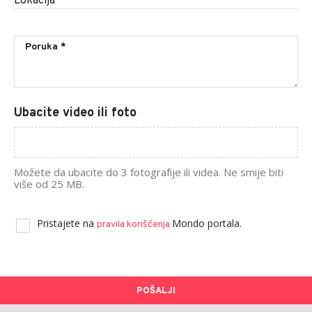
Lokacija
*
Ubacite video ili foto
Možete da ubacite do 3 fotografije ili videa. Ne smije biti
više od 25 MB.
Pristajete na
Mondo portala.
pravila korišćenja
POŠALJI