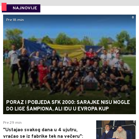
NAJNOVIJE
0
Pre 18 min
PORAZ I POBJEDA SFK 2000: SARAJKE NISU MOGLE
DO LIGE ŠAMPIONA, ALI IDU U EVROPA KUP
0
Pre 29 min
"Ustajao svakog dana u 4 ujutru,
vraćao se iz fabrike tek na večeru":