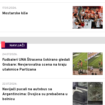
0
17.05.2026.
Mostarske kiše
NAVIJAČI
0
24.07.2026.
Fudbaleri UNA Štrasena šokirano gledali
Grobare: Nevjerovatna scena na kraju
utakmice Partizana
0
22.07.2026.
Navijači pucali na autobus sa
Argentincima: Dvojica su prebačena u
bolnicu