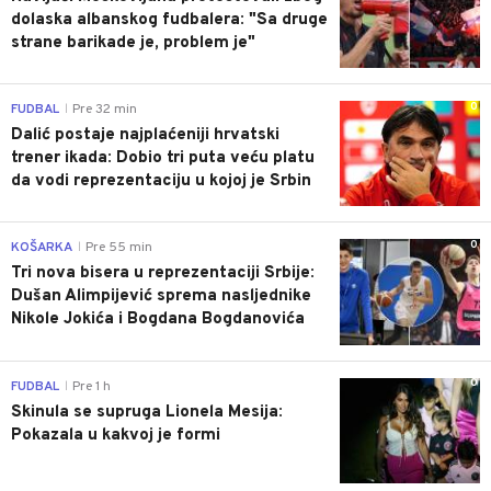
dolaska albanskog fudbalera: "Sa druge
strane barikade je, problem je"
0
FUDBAL
Pre 32 min
|
Dalić postaje najplaćeniji hrvatski
trener ikada: Dobio tri puta veću platu
da vodi reprezentaciju u kojoj je Srbin
0
KOŠARKA
Pre 55 min
|
Tri nova bisera u reprezentaciji Srbije:
Dušan Alimpijević sprema nasljednike
Nikole Jokića i Bogdana Bogdanovića
0
FUDBAL
Pre 1 h
|
Skinula se supruga Lionela Mesija:
Pokazala u kakvoj je formi