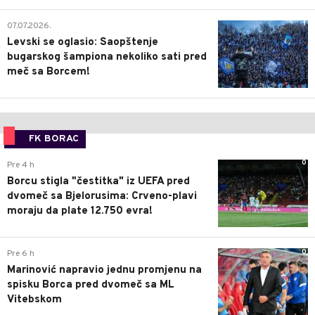
1
07.07.2026.
Levski se oglasio: Saopštenje
bugarskog šampiona nekoliko sati pred
meč sa Borcem!
FK BORAC
0
Pre 4 h
Borcu stigla "čestitka" iz UEFA pred
dvomeč sa Bjelorusima: Crveno-plavi
moraju da plate 12.750 evra!
0
Pre 6 h
Marinović napravio jednu promjenu na
spisku Borca pred dvomeč sa ML
Vitebskom