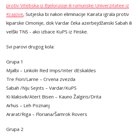
protiv Vitebska iz Bjelorusije ili rumunske Univerzitatee iz
Krajove
, Sutjeska bi nakon eliminacije Kairata igrala protiv
kiparske Omonije, dok Vardar čeka azerbejdžanski Sabah ili
velški TNS - ako izbace KuPS iz Finske.
Svi parovi drugog kola:
Grupa 1
Mjalbi – Linkoln Red Imps/Inter dEskaldes
Tre Fiori/Larne – Crvena zvezda
Sabah /Nju Sejnts – Vardar/KuPS
Ki klaksvik/Atert Bisen – Kauno Žalgiris/Drita
Arhus – Leh Poznanj
Ararat/Riga – Floriana/Šamrok Rovers
Grupa 2