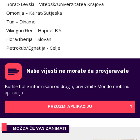
Borac/Levski – Vitebsk/Univerzitatea Krajova
Omonija – Kairat/Sutjeska
Tun – Dinamo
Vikingur/Đer – Hapoel B.Š.
Flora/Iberija – Slovan
Petrokub/Egnatija - Celje
Naše vijesti ne morate da provjeravate
Budite bolje informisani od drugih, preuzmite Mondo mobilnu
aplikaciju
PREUZMI APLIKACIJU
MOŽDA ĆE VAS ZANIMATI