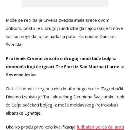
Može se reći da je Crvena zvezda imala sreće ovom
prilikom, pošto je u drugoj rundi izbegla najopasnije timove
koji su mogli da joj se nađu na putu - šampione Danske i
Švedske.
Protivnik Crvene zvezde u drugoj rundi biće bolji iz
dvomeča koji će igrati Tre Fiori iz San Marina i Larne iz
Severne Irske.
Ostali klubovi iz regiona nisu imali mnogo sreće. Zagrebački
Dinamo izvukao je Tun, aktuelnog šampiona Švajcarske, dok
će Celje sačekati boljeg iz meča moldavskog Petrokuba i
albanske Egnatije.
Ukoliko prođu prvo kolo kvalifikacija
fudbaleri Borca će igrati