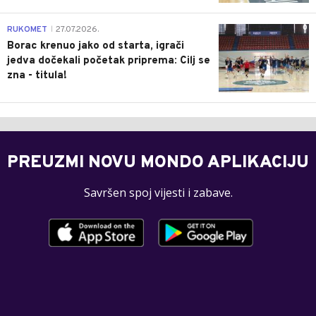
0
RUKOMET
27.07.2026.
|
Borac krenuo jako od starta, igrači
jedva dočekali početak priprema: Cilj se
zna - titula!
PREUZMI NOVU MONDO APLIKACIJU
Savršen spoj vijesti i zabave.