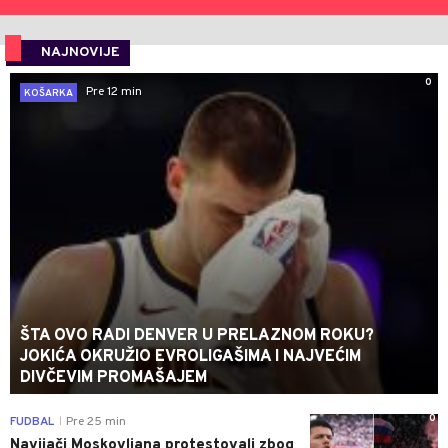
NAJNOVIJE
0
Pre 12 min
KOŠARKA
ŠTA OVO RADI DENVER U PRELAZNOM ROKU?
JOKIĆA OKRUŽIO EVROLIGAŠIMA I NAJVEĆIM
DIVČEVIM PROMAŠAJEM
0
FUDBAL
Pre 25 min
|
Navijači Moskovljana protestovali zbog