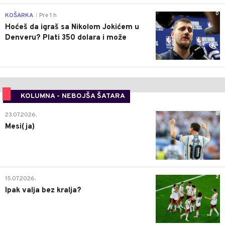
0
KOŠARKA
Pre 1 h
|
Hoćeš da igraš sa Nikolom Jokićem u
Denveru? Plati 350 dolara i može
KOLUMNA - NEBOJŠA ŠATARA
0
23.07.2026.
Mesi(ja)
2
15.07.2026.
Ipak valja bez kralja?