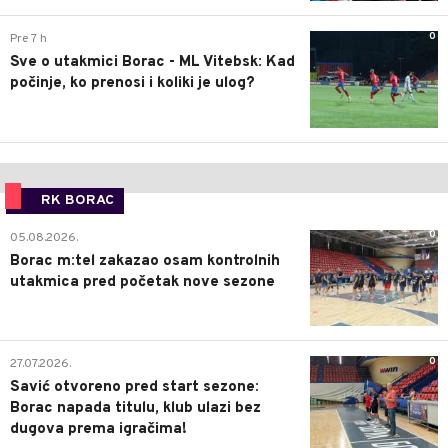
0
Pre 7 h
Sve o utakmici Borac - ML Vitebsk: Kad
počinje, ko prenosi i koliki je ulog?
RK BORAC
0
05.08.2026.
Borac m:tel zakazao osam kontrolnih
utakmica pred početak nove sezone
0
27.07.2026.
Savić otvoreno pred start sezone:
Borac napada titulu, klub ulazi bez
dugova prema igračima!