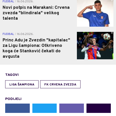
0
FUDBAL
16.06.2026.
|
Novi potpis na Marakani: Crvena
zvezda "blindirala" velikog
talenta
0
FUDBAL
16.06.2026.
|
Princ Adu je Zvezdin "kapitalac"
za Ligu šampiona: Otkriveno
koga će Stanković čekati do
avgusta
TAGOVI
LIGA ŠAMPIONA
FK CRVENA ZVEZDA
PODIJELI