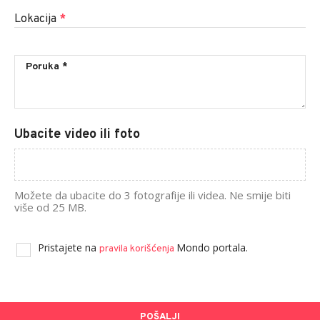
Lokacija
*
Ubacite video ili foto
Možete da ubacite do 3 fotografije ili videa. Ne smije biti
više od 25 MB.
Pristajete na
Mondo portala.
pravila korišćenja
POŠALJI