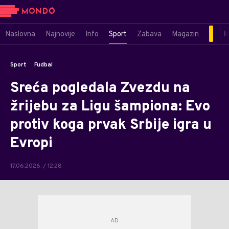
Naslovna
Najnovije
Info
Sport
Zabava
Magazin
M
Sport
Fudbal
Sreća pogledala Zvezdu na
žrijebu za Ligu šampiona: Evo
protiv koga prvak Srbije igra u
Evropi
17.06.2026. / 12:28