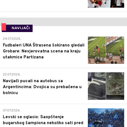
NAVIJAČI
0
24.07.2026.
Fudbaleri UNA Štrasena šokirano gledali
Grobare: Nevjerovatna scena na kraju
utakmice Partizana
0
22.07.2026.
Navijači pucali na autobus sa
Argentincima: Dvojica su prebačena u
bolnicu
1
07.07.2026.
Levski se oglasio: Saopštenje
bugarskog šampiona nekoliko sati pred