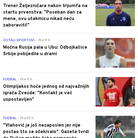
Trener Željezničara nakon trijumfa na
startu prvenstva: "Poseban dan za
mene, ovu utakmicu nikad neću
zaboraviti!"
0
OSTALI SPORTOVI
Pre 9 h
|
Moćna Rusija pala u Ubu: Odbojkašice
Srbije pobijedile u drami
0
FUDBAL
Pre 9 h
|
Olimpijakos hoće jednog od najvažnijih
igrača Zvezde: "Kontakt je već
uspostavljen"
0
FUDBAL
Pre 10 h
|
"Vlahović je još nezaposlen jer nije
postao što se očekivalo": Gazeta tvrdi