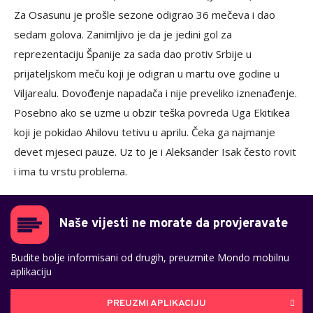
Za Osasunu je prošle sezone odigrao 36 mečeva i dao
sedam golova. Zanimljivo je da je jedini gol za
reprezentaciju Španije za sada dao protiv Srbije u
prijateljskom meču koji je odigran u martu ove godine u
Viljarealu. Dovođenje napadača i nije preveliko iznenađenje.
Posebno ako se uzme u obzir teška povreda Uga Ekitikea
koji je pokidao Ahilovu tetivu u aprilu. Čeka ga najmanje
devet mjeseci pauze. Uz to je i Aleksander Isak često rovit
i ima tu vrstu problema.
Naše vijesti ne morate da provjeravate
Budite bolje informisani od drugih, preuzmite Mondo mobilnu
aplikaciju
PREUZMI APLIKACIJU