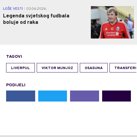
0
LOŠE VESTI
03.06.2026.
|
Legenda svjetskog fudbala
boluje od raka
TAGOVI
LIVERPUL
VIKTOR MUNJOZ
OSASUNA
TRANSFERI
PODIJELI