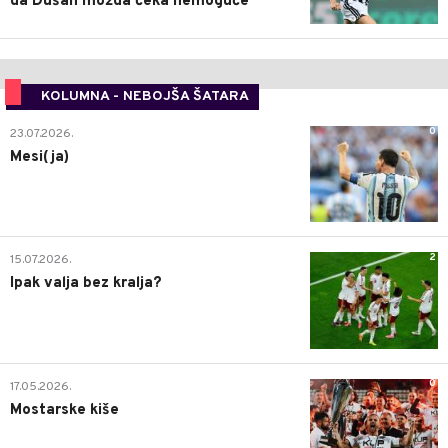
da Dušan možda čeka nemoguće
KOLUMNA - NEBOJŠA ŠATARA
0
23.07.2026.
Mesi(ja)
2
15.07.2026.
Ipak valja bez kralja?
0
17.05.2026.
Mostarske kiše