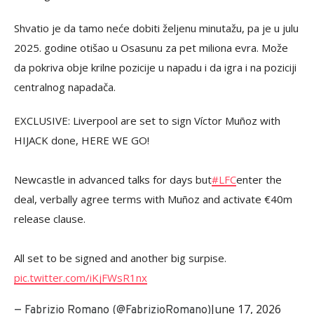
Shvatio je da tamo neće dobiti željenu minutažu, pa je u julu
2025. godine otišao u Osasunu za pet miliona evra. Može
da pokriva obje krilne pozicije u napadu i da igra i na poziciji
centralnog napadača.
EXCLUSIVE: Liverpool are set to sign Víctor Muñoz with
HIJACK done, HERE WE GO!
Newcastle in advanced talks for days but
#LFC
enter the
deal, verbally agree terms with Muñoz and activate €40m
release clause.
All set to be signed and another big surpise.
pic.twitter.com/iKjFWsR1nx
June 17, 2026
— Fabrizio Romano (@FabrizioRomano)