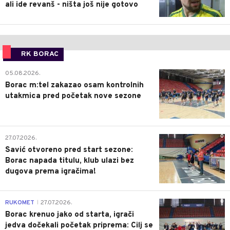
ali ide revanš - ništa još nije gotovo
RK BORAC
0
05.08.2026.
Borac m:tel zakazao osam kontrolnih
utakmica pred početak nove sezone
0
27.07.2026.
Savić otvoreno pred start sezone:
Borac napada titulu, klub ulazi bez
dugova prema igračima!
0
RUKOMET
27.07.2026.
|
Borac krenuo jako od starta, igrači
jedva dočekali početak priprema: Cilj se