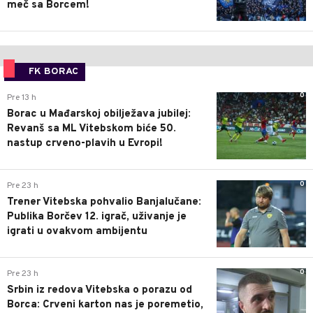
meč sa Borcem!
FK BORAC
0
Pre 13 h
Borac u Mađarskoj obilježava jubilej:
Revanš sa ML Vitebskom biće 50.
nastup crveno-plavih u Evropi!
0
Pre 23 h
Trener Vitebska pohvalio Banjalučane:
Publika Borčev 12. igrač, uživanje je
igrati u ovakvom ambijentu
0
Pre 23 h
Srbin iz redova Vitebska o porazu od
Borca: Crveni karton nas je poremetio,