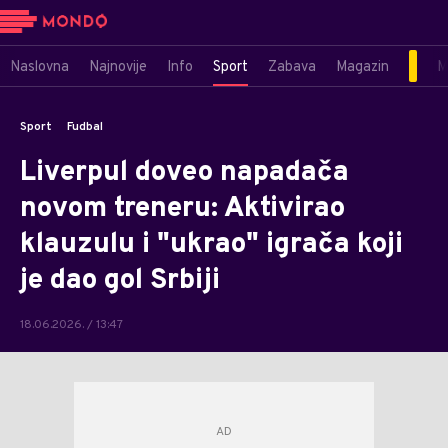
Naslovna
Najnovije
Info
Sport
Zabava
Magazin
M
Sport
Fudbal
Liverpul doveo napadača
novom treneru: Aktivirao
klauzulu i "ukrao" igrača koji
je dao gol Srbiji
18.06.2026. / 13:47