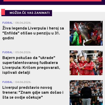
MOŽDA ĆE VAS ZANIMATI
0
FUDBAL
08.06.2026.
|
Živa legenda Liverpula i heroj sa
"Enfilda" otišao u penziju u 31.
godini
0
FUDBAL
05.06.2026.
|
Bajern pokušao da "ukrade"
supertalentovanog fudbalera
Liverpula: Krišom pregovarali,
isplivali detalji
0
FUDBAL
04.06.2026.
|
Liverpul predstavio novog
trenera: "Znam gdje sam došao i
šta se ovdje očekuje"