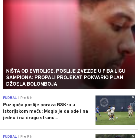
NIŠTA OD EVROLIGE, POSLIJE ZVEZDE U FIBA LIGU
ŠAMPIONA: PROPALI PROJEKAT POKVARIO PLAN
DŽOELA BOLOMBOJA
0
FUDBAL
Pre 8 h
|
Puzigaća poslije poraza BSK-a u
istorijskom meču: Moglo je da ode i na
jednu i na drugu stranu...
0
FUDBAL
Pre 9 h
|