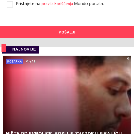
Pristajete na
Mondo portala.
pravila korišćenja
POŠALJI
NAJNOVIJE
0
Pre 1 h
KOŠARKA