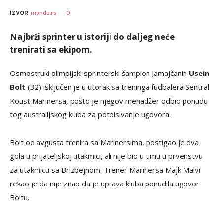
0
IZVOR
mondo.rs
Najbrži sprinter u istoriji do daljeg neće
trenirati sa ekipom.
Osmostruki olimpijski sprinterski šampion Jamajčanin
Usein
Bolt
(32) isključen je u utorak sa treninga fudbalera Sentral
Koust Marinersa, pošto je njegov menadžer odbio ponudu
tog australijskog kluba za potpisivanje ugovora.
Bolt od avgusta trenira sa Marinersima, postigao je dva
gola u prijateljskoj utakmici, ali nije bio u timu u prvenstvu
za utakmicu sa Brizbejnom. Trener Marinersa Majk Malvi
rekao je da nije znao da je uprava kluba ponudila ugovor
Boltu.