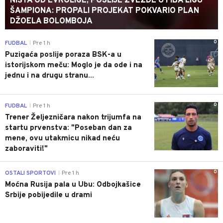
NIŠTA OD EVROLIGE, POSLIJE ZVEZDE U FIBA LIGU
ŠAMPIONA: PROPALI PROJEKAT POKVARIO PLAN
DŽOELA BOLOMBOJA
0
FUDBAL
Pre 1 h
|
Puzigaća poslije poraza BSK-a u
istorijskom meču: Moglo je da ode i na
jednu i na drugu stranu...
0
FUDBAL
Pre 1 h
|
Trener Željezničara nakon trijumfa na
startu prvenstva: "Poseban dan za
mene, ovu utakmicu nikad neću
zaboraviti!"
0
OSTALI SPORTOVI
Pre 1 h
|
Moćna Rusija pala u Ubu: Odbojkašice
Srbije pobijedile u drami