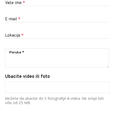
Vaše ime
*
E-mail
*
Lokacija
*
Ubacite video ili foto
Možete da ubacite do 3 fotografije ili videa. Ne smije biti
više od 25 MB.