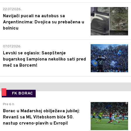
0
22.07.2026.
Navijači pucali na autobus sa
Argentincima: Dvojica su prebačena u
bolnicu
1
07.07.2026.
Levski se oglasio: Saopštenje
bugarskog šampiona nekoliko sati pred
meč sa Borcem!
FK BORAC
0
Pre 6 h
Borac u Mađarskoj obilježava jubilej:
Revanš sa ML Vitebskom biće 50.
nastup crveno-plavih u Evropi!