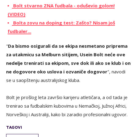
Bolt stvarno ZNA fudbala - oduševio golom!
(VIDEO)
Bolta zovu na doping test: Zašto? Nisam još
fudbaler...
"
Da bismo osigurali da se ekipa nesmetano priprema
za utakmicu sa Melburn sitijem, Usein Bolt neće ove
nedelje trenirati sa ekipom, sve dok ili ako se klub i on
ne dogovore oko uslova i ozvaniče dogovor
", navodi
se u saopštenju australijskog kluba.
Bolt je prošlog leta završio karijeru atletičara, a od tada je
trenirao sa fudbalskim kubovima u Nemačkoj, Južnoj Africi,
Norveškoj i Australiji, kako bi zaradio profesionalni ugovor.
TAGOVI