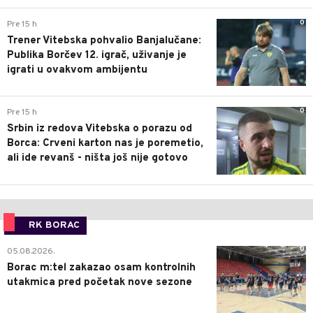
0
Pre 15 h
Trener Vitebska pohvalio Banjalučane:
Publika Borčev 12. igrač, uživanje je
igrati u ovakvom ambijentu
0
Pre 15 h
Srbin iz redova Vitebska o porazu od
Borca: Crveni karton nas je poremetio,
ali ide revanš - ništa još nije gotovo
RK BORAC
0
05.08.2026.
Borac m:tel zakazao osam kontrolnih
utakmica pred početak nove sezone