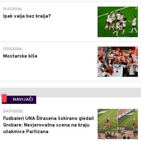
2
15.07.2026.
Ipak valja bez kralja?
0
17.05.2026.
Mostarske kiše
NAVIJAČI
0
24.07.2026.
Fudbaleri UNA Štrasena šokirano gledali
Grobare: Nevjerovatna scena na kraju
utakmice Partizana