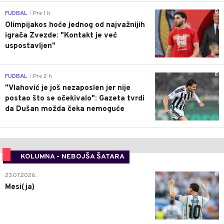
0
FUDBAL
Pre 1 h
|
Olimpijakos hoće jednog od najvažnijih
igrača Zvezde: "Kontakt je već
uspostavljen"
0
FUDBAL
Pre 2 h
|
"Vlahović je još nezaposlen jer nije
postao što se očekivalo": Gazeta tvrdi
da Dušan možda čeka nemoguće
KOLUMNA - NEBOJŠA ŠATARA
0
23.07.2026.
Mesi(ja)