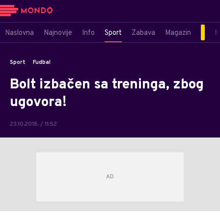
Naslovna
Najnovije
Info
Sport
Zabava
Magazin
M
Sport
Fudbal
Bolt izbačen sa treninga, zbog
ugovora!
23.10.2018. / 11:52