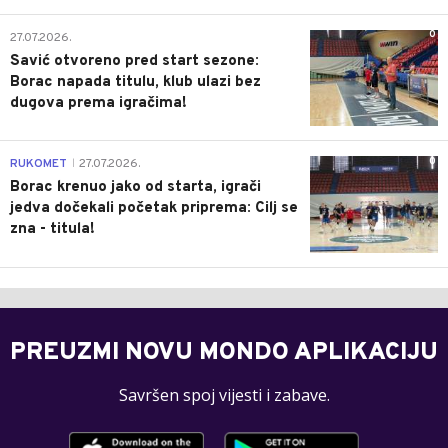
0
27.07.2026.
Savić otvoreno pred start sezone:
Borac napada titulu, klub ulazi bez
dugova prema igračima!
0
RUKOMET
27.07.2026.
|
Borac krenuo jako od starta, igrači
jedva dočekali početak priprema: Cilj se
zna - titula!
PREUZMI NOVU MONDO APLIKACIJU
Savršen spoj vijesti i zabave.