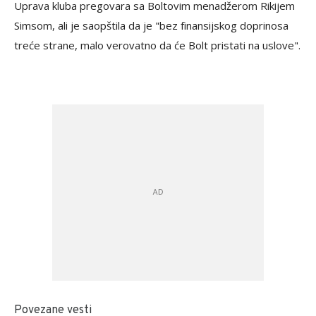
Uprava kluba pregovara sa Boltovim menadžerom Rikijem
Simsom, ali je saopštila da je "bez finansijskog doprinosa
treće strane, malo verovatno da će Bolt pristati na uslove".
Povezane vesti