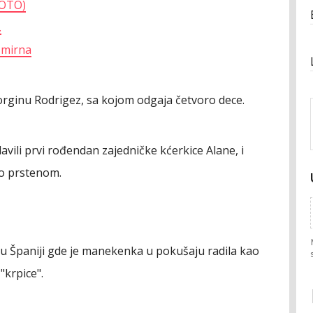
FOTO)
.
e mirna
rginu Rodrigez, sa kojom odgaja četvoro dece.
vili prvi rođendan zajedničke kćerkice Alane, i
io prstenom.
 u Španiji gde je manekenka u pokušaju radila kao
"krpice".