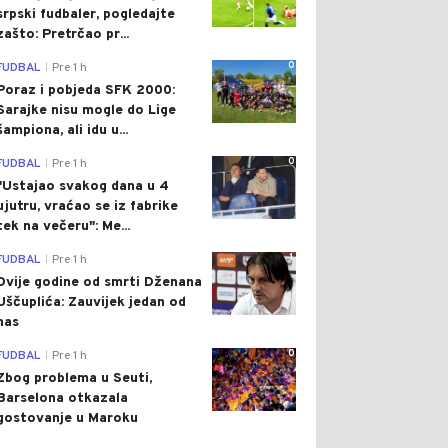
srpski fudbaler, pogledajte
zašto: Pretrčao pr...
0
FUDBAL
Pre 1 h
|
Poraz i pobjeda SFK 2000:
Sarajke nisu mogle do Lige
šampiona, ali idu u...
0
FUDBAL
Pre 1 h
|
"Ustajao svakog dana u 4
ujutru, vraćao se iz fabrike
tek na večeru": Me...
1
FUDBAL
Pre 1 h
|
Dvije godine od smrti Dženana
Uščuplića: Zauvijek jedan od
nas
0
FUDBAL
Pre 1 h
|
Zbog problema u Seuti,
Barselona otkazala
gostovanje u Maroku