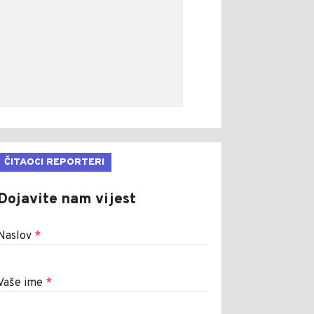
ČITAOCI REPORTERI
Dojavite nam vijest
Naslov
*
Vaše ime
*