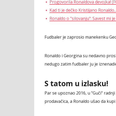
Progovorila Ronaldova devojka! (
Kad ti je dečko Kristijano Ronaldo..
Ronaldo o "silovanju": Savest mi j
Fudbaler je zaprosio manekenku Geo
Ronaldo i Georgina su nedavno prosla
nedugo zatim fudbaler ju je iznenad
S tatom u izlasku!
Par se upoznao 2016, u "Guči" radnji
prodavačica, a Ronaldo ušao da kupi 