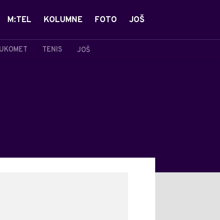
M:TEL
KOLUMNE
FOTO
JOŠ
UKOMET
TENIS
JOŠ