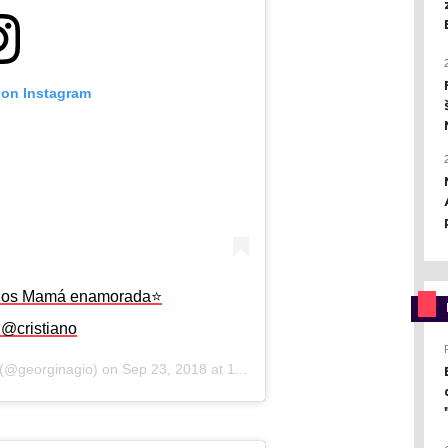
 on Instagram
dos Mamá enamorada⭐️
@cristiano
(@georginagio) on
Sep 23, 2018 at 11:51am PDT