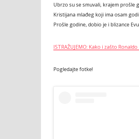
Ubrzo su se smuvali, krajem prošle go
Kristijana mlađeg koji ima osam go
Prošle godine, dobio je i blizance E
ISTRAŽUJEMO: Kako i zašto Ronaldo
Pogledajte fotke!