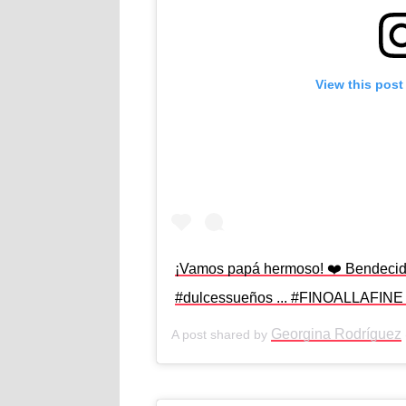
View this post
¡Vamos papá hermoso! ❤️ Bendeci
#dulcessueños ... #FINOALLAFINE 
Georgina Rodríguez
A post shared by