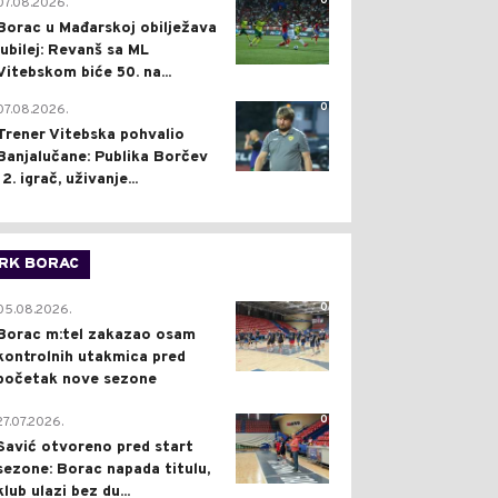
0
07.08.2026.
Borac u Mađarskoj obilježava
jubilej: Revanš sa ML
Vitebskom biće 50. na...
0
07.08.2026.
Trener Vitebska pohvalio
Banjalučane: Publika Borčev
12. igrač, uživanje...
RK BORAC
0
05.08.2026.
Borac m:tel zakazao osam
kontrolnih utakmica pred
početak nove sezone
0
27.07.2026.
Savić otvoreno pred start
sezone: Borac napada titulu,
klub ulazi bez du...