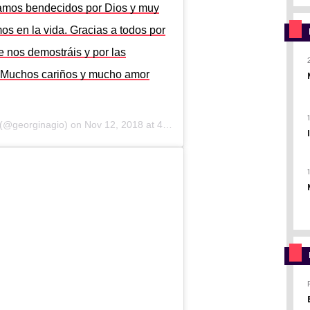
tamos bendecidos por Dios y muy
os en la vida. Gracias a todos por
e nos demostráis y por las
a. Muchos cariños y mucho amor
(@georginagio) on
Nov 12, 2018 at 4:17am PST