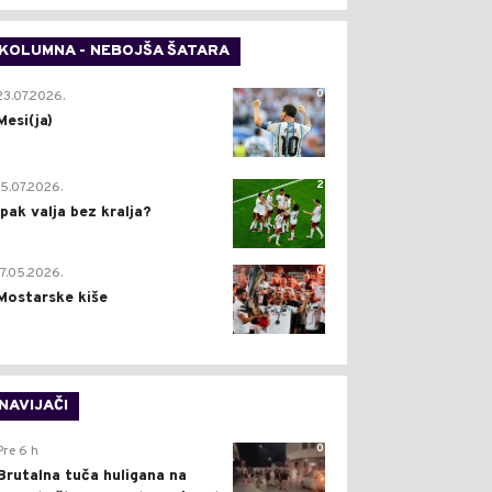
KOLUMNA - NEBOJŠA ŠATARA
0
23.07.2026.
Mesi(ja)
2
15.07.2026.
Ipak valja bez kralja?
0
17.05.2026.
Mostarske kiše
NAVIJAČI
0
Pre 6 h
Brutalna tuča huligana na