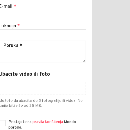
E-mail
*
Lokacija
*
Ubacite video ili foto
Možete da ubacite do 3 fotografije ili videa. Ne
smije biti više od 25 MB.
Pristajete na
pravila korišćenja
Mondo
portala.