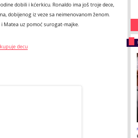
dine dobili i kćerkicu. Ronaldo ima još troje dece,
dina, dobijenog iz veze sa neimenovanom ženom.
vu i Matea uz pomoć surogat-majke.
 kupuje decu