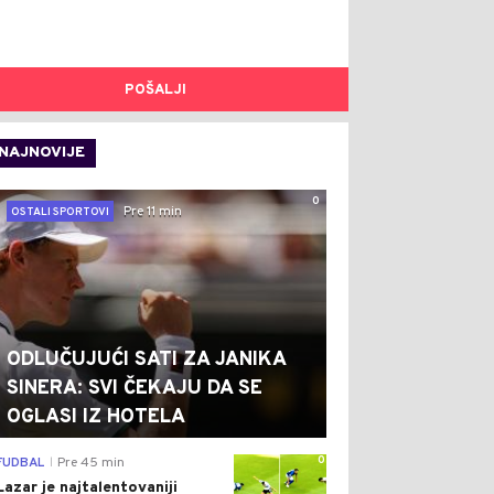
POŠALJI
NAJNOVIJE
0
Pre 11 min
OSTALI SPORTOVI
ODLUČUJUĆI SATI ZA JANIKA
SINERA: SVI ČEKAJU DA SE
OGLASI IZ HOTELA
0
FUDBAL
Pre 45 min
|
Lazar je najtalentovaniji