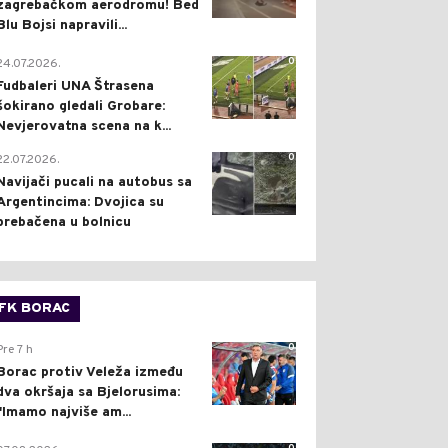
zagrebačkom aerodromu! Bed
Blu Bojsi napravili...
0
24.07.2026.
Fudbaleri UNA Štrasena
šokirano gledali Grobare:
Nevjerovatna scena na k...
0
22.07.2026.
Navijači pucali na autobus sa
Argentincima: Dvojica su
prebačena u bolnicu
FK BORAC
0
Pre 7 h
Borac protiv Veleža između
dva okršaja sa Bjelorusima:
"Imamo najviše am...