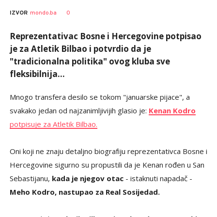
0
IZVOR
mondo.ba
Reprezentativac Bosne i Hercegovine potpisao
je za Atletik Bilbao i potvrdio da je
"tradicionalna politika" ovog kluba sve
fleksibilnija...
Mnogo transfera desilo se tokom "januarske pijace", a
svakako jedan od najzanimljivijih glasio je:
Kenan Kodro
potpisuje za Atletik Bilbao.
Oni koji ne znaju detaljno biografiju reprezentativca Bosne i
Hercegovine sigurno su propustili da je Kenan rođen u San
Sebastijanu,
kada je njegov otac
- istaknuti napadač -
Meho Kodro, nastupao za Real Sosijedad.