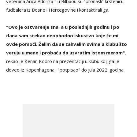
veterana Arica Aduriza - u Bilbaou su "pronašli" krštenicu
fudbalera iz Bosne i Hercegovine i kontaktirali ga.
"Ovo je ostvarenje sna, a u poslednjih godinu i po
dana sam stekao neophodno iskustvo koje će mi
ovde pomoći. Želim da se zahvalim svima u klubu što
veruju u mene i probaću da uzvratim istom merom"
,
rekao je Kenan Kodro na prezentaciji u klubu koji ga je
doveo iz Kopenhagena i "potpisao" do jula 2022. godina.