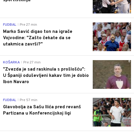
sportistkinju
0
FUDBAL
Pre 27 min
|
Marko Savić digao ton na igrače
Vojvodine: "Zašto čekate da se
utakmica završi?"
0
KOŠARKA
Pre 27 min
|
"Zvezda je sad raskinula s prošlošću":
U Španiji oduševljeni kakav tim je dobio
Ibon Navaro
0
FUDBAL
Pre 57 min
|
Glavobolja za Sašu Ilića pred revanš
Partizana u Konferencijskoj ligi