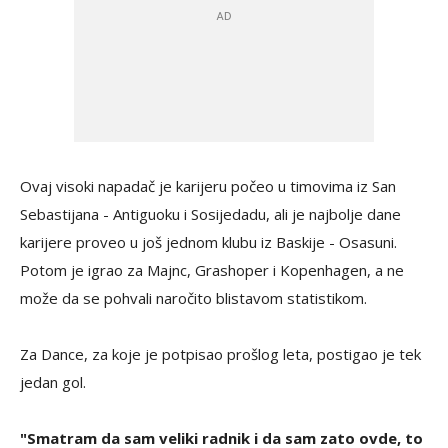
Ovaj visoki napadač je karijeru počeo u timovima iz San
Sebastijana - Antiguoku i Sosijedadu, ali je najbolje dane
karijere proveo u još jednom klubu iz Baskije - Osasuni.
Potom je igrao za Majnc, Grashoper i Kopenhagen, a ne
može da se pohvali naročito blistavom statistikom.
Za Dance, za koje je potpisao prošlog leta, postigao je tek
jedan gol.
"Smatram da sam veliki radnik i da sam zato ovde, to