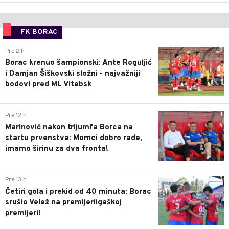
FK BORAC
0
Pre 2 h
Borac krenuo šampionski: Ante Roguljić
i Damjan Šiškovski složni - najvažniji
bodovi pred ML Vitebsk
1
Pre 12 h
Marinović nakon trijumfa Borca na
startu prvenstva: Momci dobro rade,
imamo širinu za dva fronta!
3
Pre 13 h
Četiri gola i prekid od 40 minuta: Borac
srušio Velež na premijerligaškoj
premijeri!