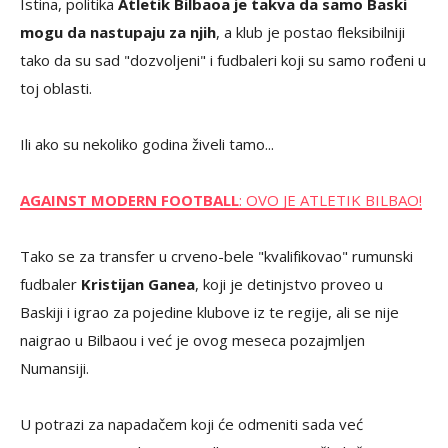
Istina, politika
Atletik Bilbaoa je takva da samo Baski
mogu da nastupaju za njih
, a klub je postao fleksibilniji
tako da su sad "dozvoljeni" i fudbaleri koji su samo rođeni u
toj oblasti.
Ili ako su nekoliko godina živeli tamo...
AGAINST MODERN FOOTBALL
: OVO JE ATLETIK BILBAO!
Tako se za transfer u crveno-bele "kvalifikovao" rumunski
fudbaler
Kristijan Ganea
, koji je detinjstvo proveo u
Baskiji i igrao za pojedine klubove iz te regije, ali se nije
naigrao u Bilbaou i već je ovog meseca pozajmljen
Numansiji.
U potrazi za napadačem koji će odmeniti sada već