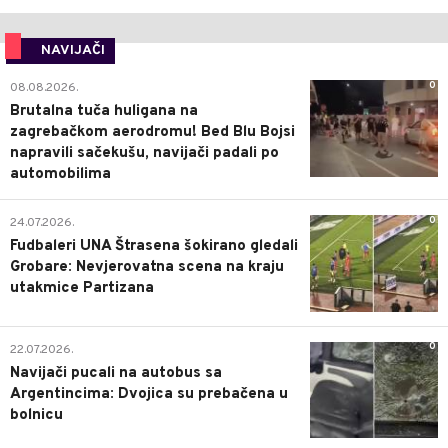
NAVIJAČI
0
08.08.2026.
Brutalna tuča huligana na
zagrebačkom aerodromu! Bed Blu Bojsi
napravili sačekušu, navijači padali po
automobilima
0
24.07.2026.
Fudbaleri UNA Štrasena šokirano gledali
Grobare: Nevjerovatna scena na kraju
utakmice Partizana
0
22.07.2026.
Navijači pucali na autobus sa
Argentincima: Dvojica su prebačena u
bolnicu