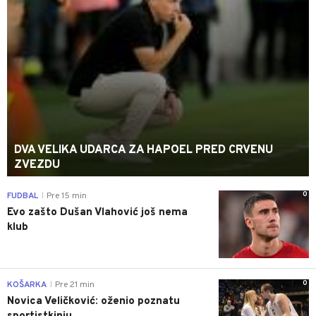
DVA VELIKA UDARCA ZA HAPOEL PRED CRVENU
ZVEZDU
0
FUDBAL
Pre 15 min
|
Evo zašto Dušan Vlahović još nema
klub
0
KOŠARKA
Pre 21 min
|
Novica Veličković: oženio poznatu