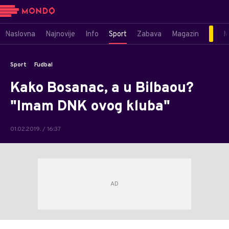
Naslovna
Najnovije
Info
Sport
Zabava
Magazin
M
Sport
Fudbal
Kako Bosanac, a u Bilbaou?
"Imam DNK ovog kluba"
01.02.2019. / 16:37