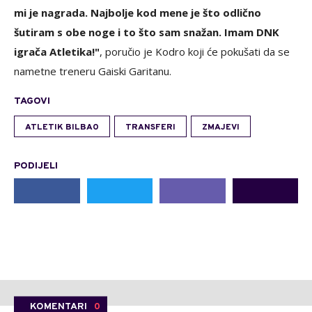
mi je nagrada. Najbolje kod mene je što odlično
šutiram s obe noge i to što sam snažan. Imam DNK
igrača Atletika!"
, poručio je Kodro koji će pokušati da se
nametne treneru Gaiski Garitanu.
TAGOVI
ATLETIK BILBAO
TRANSFERI
ZMAJEVI
PODIJELI
KOMENTARI
0