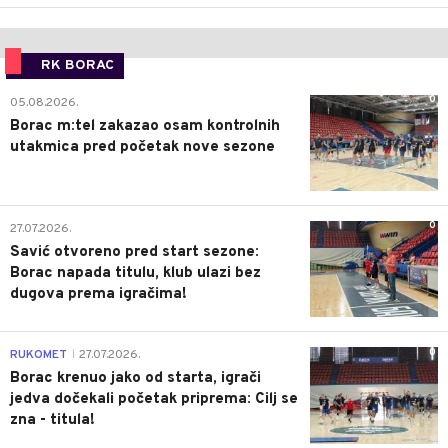
RK BORAC
0
05.08.2026.
Borac m:tel zakazao osam kontrolnih
utakmica pred početak nove sezone
0
27.07.2026.
Savić otvoreno pred start sezone:
Borac napada titulu, klub ulazi bez
dugova prema igračima!
0
RUKOMET
27.07.2026.
|
Borac krenuo jako od starta, igrači
jedva dočekali početak priprema: Cilj se
zna - titula!