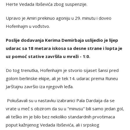
Herte Vedada Ibiševića zbog suspenzije.
Upravo je Amiri prekinuo agoniju u 29. minutu i doveo
Hofenhajm u vođstvo.
Poslije dodavanja Kerima Demirbaja uslijedio je lijep
udarac sa 18 metara iskosa sa desne strane i lopta je
uz pomoć stative završila u mreži - 1:0.
Do tog trenutka, Hofenhajm je stvorio sijaset šansi pred
golom berlinske ekipe, ali je tek 14. udarac prema Runeu
Jarštajnu završio iza njegovih leđa.
Pokušavali su u nastavku izabranici Pala Dardaija da se
vrate u meč s obzirom da su u "minusu" bili samo jedan gol,
ali teško im je bilo bez nekoliko standardnih prvotimaca
poput kažnjenog Vedada Ibiševića, ali i srpskog