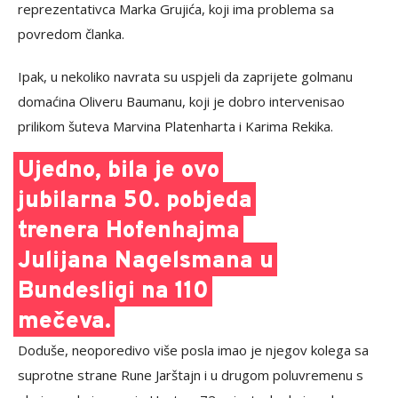
reprezentativca Marka Grujića, koji ima problema sa
povredom članka.
Ipak, u nekoliko navrata su uspjeli da zaprijete golmanu
domaćina Oliveru Baumanu, koji je dobro intervenisao
prilikom šuteva Marvina Platenharta i
Karima Rekika
.
Ujedno, bila je ovo
jubilarna 50. pobjeda
trenera Hofenhajma
Julijana Nagelsmana u
Bundesligi na 110
mečeva.
Doduše, neoporedivo više posla imao je njegov kolega sa
suprotne strane Rune Jarštajn i u drugom poluvremenu s