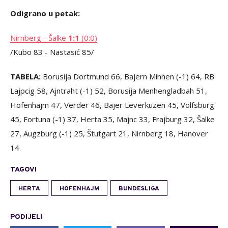
Odigrano u petak:
Nirnberg - Šalke
1:1
(0:0)
/Kubo 83 - Nastasić 85/
TABELA:
Borusija Dortmund 66, Bajern Minhen (-1) 64, RB
Lajpcig 58, Ajntraht (-1) 52, Borusija Menhengladbah 51,
Hofenhajm 47, Verder 46, Bajer Leverkuzen 45, Volfsburg
45, Fortuna (-1) 37, Herta 35, Majnc 33, Frajburg 32, Šalke
27, Augzburg (-1) 25, Štutgart 21, Nirnberg 18, Hanover
14.
TAGOVI
HERTA
HOFENHAJM
BUNDESLIGA
PODIJELI