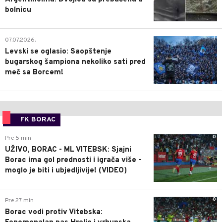
bolnicu
1
07.07.2026.
Levski se oglasio: Saopštenje
bugarskog šampiona nekoliko sati pred
meč sa Borcem!
FK BORAC
0
Pre 5 min
UŽIVO, BORAC - ML VITEBSK: Sjajni
Borac ima gol prednosti i igrača više -
moglo je biti i ubjedljivije! (VIDEO)
0
Pre 27 min
Borac vodi protiv Vitebska: