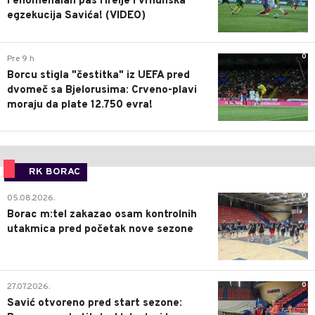
Fenomenalan pas Hrelje i vrhunska
egzekucija Savića! (VIDEO)
0
Pre 9 h
Borcu stigla "čestitka" iz UEFA pred
dvomeč sa Bjelorusima: Crveno-plavi
moraju da plate 12.750 evra!
RK BORAC
0
05.08.2026.
Borac m:tel zakazao osam kontrolnih
utakmica pred početak nove sezone
0
27.07.2026.
Savić otvoreno pred start sezone: