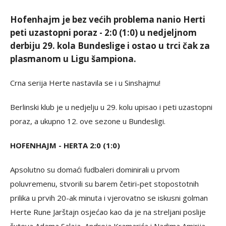
Hofenhajm je bez većih problema nanio Herti
peti uzastopni poraz - 2:0 (1:0) u nedjeljnom
derbiju 29. kola Bundeslige i ostao u trci čak za
plasmanom u Ligu šampiona.
Crna serija Herte nastavila se i u Sinshajmu!
Berlinski klub je u nedjelju u 29. kolu upisao i peti uzastopni
poraz, a ukupno 12. ove sezone u Bundesligi.
HOFENHAJM - HERTA 2:0 (1:0)
Apsolutno su domaći fudbaleri dominirali u prvom
poluvremenu, stvorili su barem četiri-pet stopostotnih
prilika u prvih 20-ak minuta i vjerovatno se iskusni golman
Herte Rune Jarštajn osjećao kao da je na streljani poslije