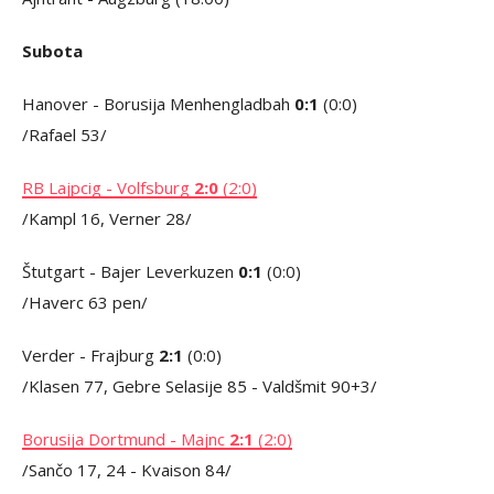
Subota
Hanover - Borusija Menhengladbah
0:1
(0:0)
/Rafael 53/
RB Lajpcig - Volfsburg
2:0
(2:0)
/Kampl 16, Verner 28/
Štutgart - Bajer Leverkuzen
0:1
(0:0)
/Haverc 63 pen/
Verder - Frajburg
2:1
(0:0)
/Klasen 77, Gebre Selasije 85 - Valdšmit 90+3/
Borusija Dortmund - Majnc
2:1
(2:0)
/Sančo 17, 24 - Kvaison 84/