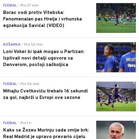
0
FUDBAL
Pre 27 min
|
Borac vodi protiv Vitebska:
Fenomenalan pas Hrelje i vrhunska
egzekucija Savića! (VIDEO)
0
KOŠARKA
Pre 52 min
|
Loni Voker bi ipak mogao u Partizan:
Isplivali novi detalji ugovora sa
Denverom, postoji začkoljica
0
FUDBAL
Pre 56 min
|
Mihajlu Cvetkoviću trebalo 16 sekundi
za gol, najbrži u Evropi ove sezone
0
FUDBAL
Pre 1 h
|
Kako se Žozeu Murinju sada smije brk:
Real Madrid je upravo prevario cijelu