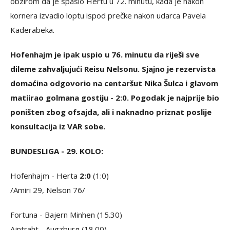
obzirom da je spasio Hertu u 72. minutu, kada je nakon
kornera izvadio loptu ispod prečke nakon udarca
Pavela
Kaderabeka.
Hofenhajm je ipak uspio u 76. minutu da riješi sve
dileme zahvaljujući Reisu Nelsonu. Sjajno je rezervista
domaćina odgovorio na centaršut Nika Šulca i glavom
matiirao golmana gostiju - 2:0. Pogodak je najprije bio
poništen zbog ofsajda, ali i naknadno priznat poslije
konsultacija iz VAR sobe.
BUNDESLIGA - 29. KOLO:
Hofenhajm - Herta
2:0
(1:0)
/Amiri 29, Nelson 76/
Fortuna - Bajern Minhen (15.30)
Ajntraht - Augzburg (18.00)