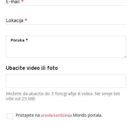
E-mail
*
Lokacija
*
Ubacite video ili foto
Možete da ubacite do 3 fotografije ili videa. Ne smije biti
više od 25 MB.
Pristajete na
Mondo portala.
pravila korišćenja