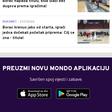
Borac napada titulu, klub ulazi bez
dugova prema igračima!
0
RUKOMET
27.07.2026.
|
Borac krenuo jako od starta, igrači
jedva dočekali početak priprema: Cilj se
zna - titula!
PREUZMI NOVU MONDO APLIKACIJU
Savršen spoj vijesti i zabave.