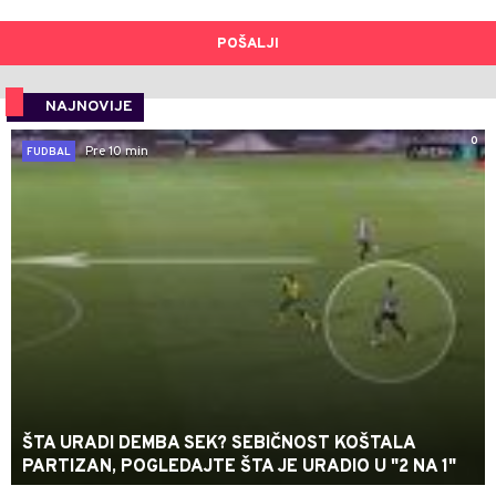
POŠALJI
NAJNOVIJE
0
Pre 10 min
FUDBAL
ŠTA URADI DEMBA SEK? SEBIČNOST KOŠTALA
PARTIZAN, POGLEDAJTE ŠTA JE URADIO U "2 NA 1"