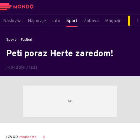
Naslovna
Najnovije
Info
Sport
Zabava
Magazin
M
Sport
Fudbal
Peti poraz Herte zaredom!
14.04.2019. / 15:21
0
IZVOR
mondo.ba