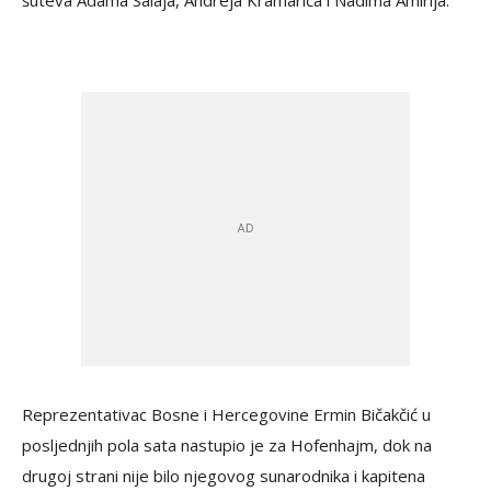
šuteva
Adama Salaja, Andreja Kramarića i Nadima Amirija.
Reprezentativac Bosne i Hercegovine Ermin Bičakčić u
posljednjih pola sata nastupio je za Hofenhajm, dok na
drugoj strani nije bilo njegovog sunarodnika i kapitena