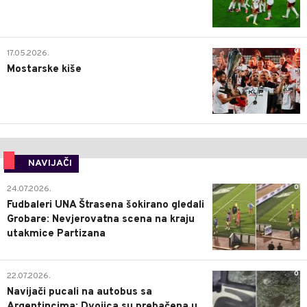
0
17.05.2026.
Mostarske kiše
NAVIJAČI
0
24.07.2026.
Fudbaleri UNA Štrasena šokirano gledali
Grobare: Nevjerovatna scena na kraju
utakmice Partizana
0
22.07.2026.
Navijači pucali na autobus sa
Argentincima: Dvojica su prebačena u