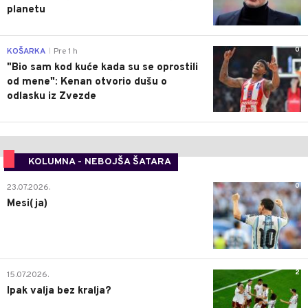
planetu
0
KOŠARKA
Pre 1 h
|
"Bio sam kod kuće kada su se oprostili
od mene": Kenan otvorio dušu o
odlasku iz Zvezde
KOLUMNA - NEBOJŠA ŠATARA
0
23.07.2026.
Mesi(ja)
2
15.07.2026.
Ipak valja bez kralja?