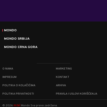
MONDO
MONDO SRBIJA
MONDO CRNA GORA
O NAMA
MARKETING
IMPRESUM
KONTAKT
POLITIKA O KOLAČIĆIMA
ARHIVA
POLITIKA PRIVATNOSTI
PRAVILA I USLOVI KORIŠĆENJA
m:tel
©
2026
Mondo
Sva prava zadržana.