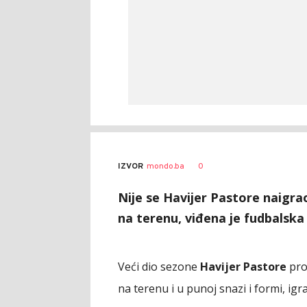
0
IZVOR
mondo.ba
Nije se Havijer Pastore naigra
na terenu, viđena je fudbalska
Veći dio sezone
Havijer Pastore
pro
na terenu i u punoj snazi i formi, igr