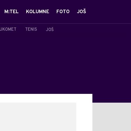
M:TEL
KOLUMNE
FOTO
JOŠ
UKOMET
TENIS
JOŠ