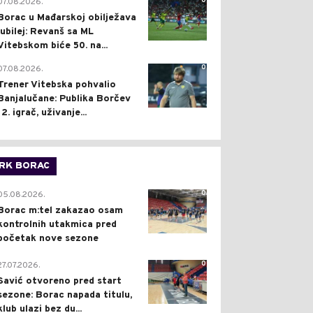
0
07.08.2026.
Borac u Mađarskoj obilježava
jubilej: Revanš sa ML
Vitebskom biće 50. na...
0
07.08.2026.
Trener Vitebska pohvalio
Banjalučane: Publika Borčev
12. igrač, uživanje...
RK BORAC
0
05.08.2026.
Borac m:tel zakazao osam
kontrolnih utakmica pred
početak nove sezone
0
27.07.2026.
Savić otvoreno pred start
sezone: Borac napada titulu,
klub ulazi bez du...