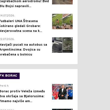
zagrebačkom aerodromu! Bed
Blu Bojsi napravili...
0
24.07.2026.
Fudbaleri UNA Štrasena
šokirano gledali Grobare:
Nevjerovatna scena na k...
0
22.07.2026.
Navijači pucali na autobus sa
Argentincima: Dvojica su
prebačena u bolnicu
FK BORAC
0
Pre 6 h
Borac protiv Veleža između
dva okršaja sa Bjelorusima:
"Imamo najviše am...