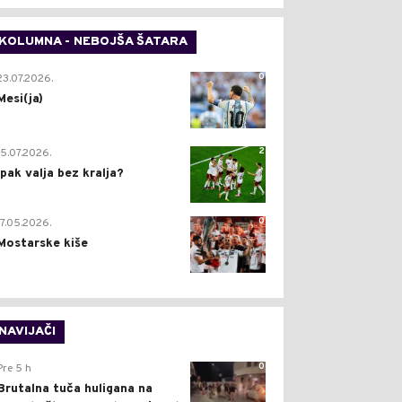
KOLUMNA - NEBOJŠA ŠATARA
0
23.07.2026.
Mesi(ja)
2
15.07.2026.
Ipak valja bez kralja?
0
17.05.2026.
Mostarske kiše
NAVIJAČI
0
Pre 5 h
Brutalna tuča huligana na