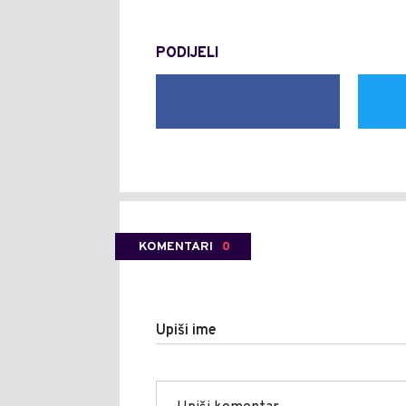
PODIJELI
KOMENTARI
0
Upiši ime