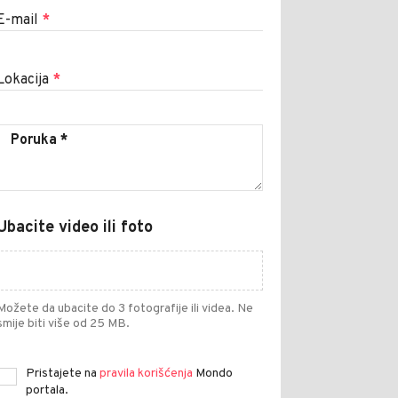
E-mail
*
Lokacija
*
Ubacite video ili foto
Možete da ubacite do 3 fotografije ili videa. Ne
smije biti više od 25 MB.
Pristajete na
pravila korišćenja
Mondo
portala.