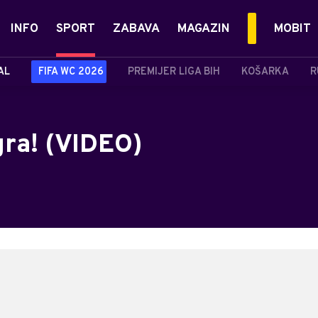
INFO
SPORT
ZABAVA
MAGAZIN
MOBIT
AL
FIFA WC 2026
PREMIJER LIGA BIH
KOŠARKA
R
igra! (VIDEO)