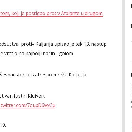
tom, koji je postigao protiv Atalante u drugom
sustva, protiv Kaljarija upisao je tek 13. nastup
 se vratio na najbolji način - golom.
šesnaesterca i zatresao mrežu Kaljarija.
t van Justin Kluivert.
c.twitter.com/7ouxD6wv3x
19.