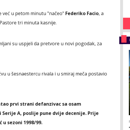
ie već u petom minutu "načeo"
Federiko Facio
, a
Pastore tri minuta kasnije.
mljani su uspjeli da pretvore u novi pogodak, za
žvu u šesnaestercu rivala i u smiraj meča postavio
stao prvi strani defanzivac sa osam
Serije A, poslije pune dvije decenije. Prije
ć u sezoni 1998/99.