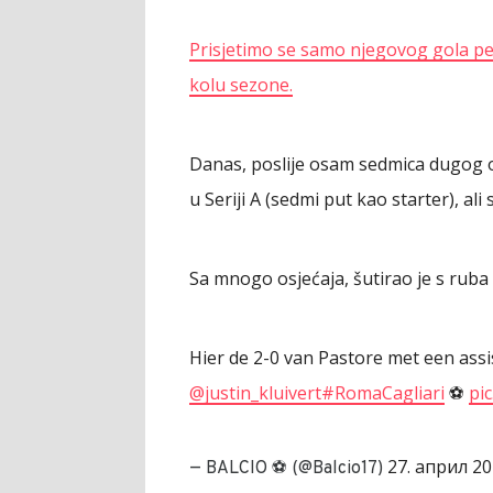
Prisjetimo se samo njegovog gola pe
kolu sezone.
Danas, poslije osam sedmica dugog od
u Seriji A (sedmi put kao starter), ali
Sa mnogo osjećaja, šutirao je s ruba 
Hier de 2-0 van Pastore met een assis
@justin_kluivert
#RomaCagliari
️⚽
pi
27. април 20
— BALCIO ⚽ (@Balcio17)