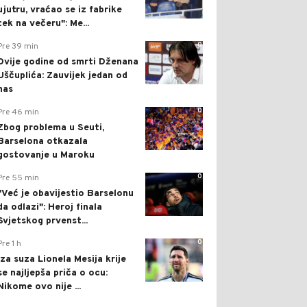
ujutru, vraćao se iz fabrike
tek na večeru": Me...
0
Pre 39 min
Dvije godine od smrti Dženana
Uščuplića: Zauvijek jedan od
nas
0
Pre 46 min
Zbog problema u Seuti,
Barselona otkazala
gostovanje u Maroku
0
Pre 55 min
"Već je obavijestio Barselonu
da odlazi": Heroj finala
Svjetskog prvenst...
0
Pre 1 h
Iza suza Lionela Mesija krije
se najljepša priča o ocu:
Nikome ovo nije ...