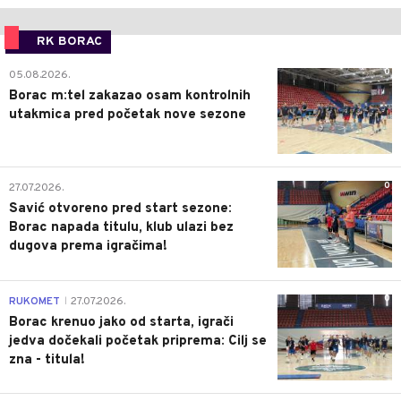
RK BORAC
0
05.08.2026.
Borac m:tel zakazao osam kontrolnih
utakmica pred početak nove sezone
0
27.07.2026.
Savić otvoreno pred start sezone:
Borac napada titulu, klub ulazi bez
dugova prema igračima!
0
RUKOMET
27.07.2026.
|
Borac krenuo jako od starta, igrači
jedva dočekali početak priprema: Cilj se
zna - titula!