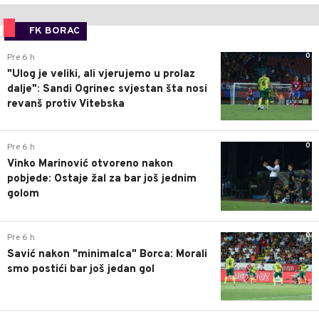
FK BORAC
0
Pre 6 h
"Ulog je veliki, ali vjerujemo u prolaz
dalje": Sandi Ogrinec svjestan šta nosi
revanš protiv Vitebska
0
Pre 6 h
Vinko Marinović otvoreno nakon
pobjede: Ostaje žal za bar još jednim
golom
0
Pre 6 h
Savić nakon "minimalca" Borca: Morali
smo postići bar još jedan gol