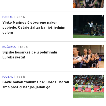
0
FUDBAL
Pre 6 h
|
Vinko Marinović otvoreno nakon
pobjede: Ostaje žal za bar još jednim
golom
0
KOŠARKA
Pre 6 h
|
Srpske košarkašice u polufinalu
Eurobasketa!
0
FUDBAL
Pre 6 h
|
Savić nakon "minimalca" Borca: Morali
smo postići bar još jedan gol