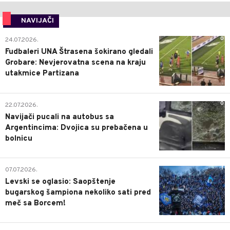
NAVIJAČI
0
24.07.2026.
Fudbaleri UNA Štrasena šokirano gledali
Grobare: Nevjerovatna scena na kraju
utakmice Partizana
0
22.07.2026.
Navijači pucali na autobus sa
Argentincima: Dvojica su prebačena u
bolnicu
1
07.07.2026.
Levski se oglasio: Saopštenje
bugarskog šampiona nekoliko sati pred
meč sa Borcem!