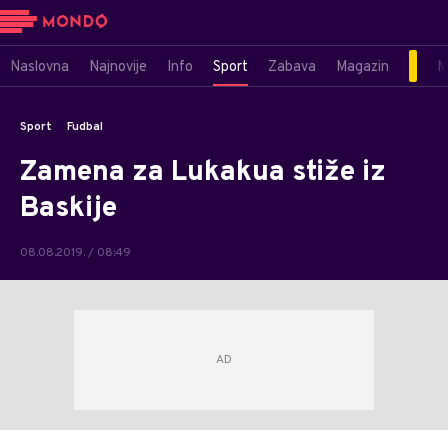
Naslovna
Najnovije
Info
Sport
Zabava
Magazin
M
Sport
Fudbal
Zamena za Lukakua stiže iz
Baskije
08.08.2019. / 08:49