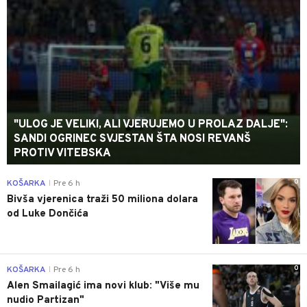
"ULOG JE VELIKI, ALI VJERUJEMO U PROLAZ DALJE":
SANDI OGRINEC SVJESTAN ŠTA NOSI REVANŠ
PROTIV VITEBSKA
0
KOŠARKA
Pre 6 h
|
Bivša vjerenica traži 50 miliona dolara
od Luke Dončića
0
KOŠARKA
Pre 6 h
|
Alen Smailagić ima novi klub: "Više mu
nudio Partizan"