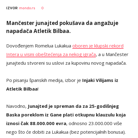
0
IZVOR
mondo.rs
Mančester junajted pokušava da angažuje
napadača Atletik Bilbaa.
Dovođenjem Romelua Lukakua
oboren je klupski rekord
Intera u visini obeštećenja za nekog igrača
, a u Mančester
junajtedu stvoreni su uslovi za kupovinu novog napadača.
Po pisanju španskih medija, izbor je
Injaki Vilijams iz
Atletik Bilbaa
!
Navodno,
Junajted je spreman da za 25-godišnjeg
Baska poreklom iz Gane plati otkupnu klauzulu koja
iznosi čak 88.000.000 evra
, odnosno 23.000.000 više
nego što će dobiti za Lukakua (bez potencijalnih bonusa).